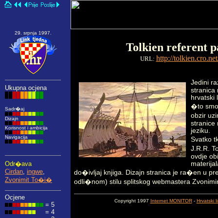
29. srpnja 1997.
Tolkien referent p
http://tolkien.cro.net
URL:
Jedini r
Ukupna ocjena
stranica 
hrvatski l
�to smo
Sadr�aj
obzir uzi
Dizajn
stranice
Korisnost i ambicija
jeziku.
Navigacija
Svatko t
J.R.R. T
ovdje obi
Odr�ava
materija
Cirdan
,
ingwe
,
do�ivljaj knjiga. Dizajn stranica je ra�en u pr
Zvonimit To�i�
odli�nom) stilu splitskog webmastera Zvonim
Ocjene
Copyright 1997
Internet MONITOR
-
Hrvatski l
= 5
= 4