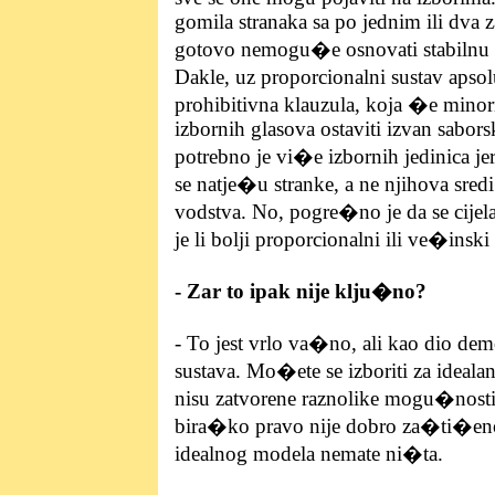
gomila stranaka sa po jednim ili dva z
gotovo nemogu�e osnovati stabilnu k
Dakle, uz proporcionalni sustav apso
prohibitivna klauzula, koja �e minor
izbornih glasova ostaviti izvan saborsk
potrebno je vi�e izbornih jedinica je
se natje�u stranke, a ne njihova sre
vodstva. No, pogre�no je da se cijel
je li bolji proporcionalni ili ve�inski
- Zar to ipak nije klju�no?
- To jest vrlo va�no, ali kao dio de
sustava. Mo�ete se izboriti za idealan
nisu zatvorene raznolike mogu�nosti
bira�ko pravo nije dobro za�ti�eno,
idealnog modela nemate ni�ta.