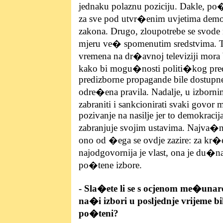
jednaku polaznu poziciju. Dakle, po�t
za sve pod utvr�enim uvjetima demok
zakona. Drugo, zloupotrebe se svo
mjeru ve� spomenutim sredstvima. T
vremena na dr�avnoj televiziji mora 
kako bi mogu�nosti politi�kog preds
predizborne propagande bile dostupn
odre�ena pravila. Nadalje, u izborn
zabraniti i sankcionirati svaki govor
pozivanje na nasilje jer to demokracija 
zabranjuje svojim ustavima. Najva�ni
ono od �ega se ovdje zazire: za kr�e
najodgovornija je vlast, ona je du�na 
po�tene izbore.
- Sla�ete li se s ocjenom me�unar
na�i izbori u posljednje vrijeme bili
po�teni?