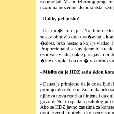
raspravljati. Visinu izbornog praga t
uzoru na inozemne demokratske zemlje
- Dakle, pet posto?
- Da, mo�e biti i pet. No, bitno je to
sustav obnovio duh uva�avanja konse
�alost, brzo nestao a koji je vladao 
Proporcionalni sustav tjerao bi stranke
osnovale vladu, dakle prisiljavao bi i
�ine ustupke i da dru�tvo mirno vu
- Mislite da je HDZ sada sklon ko
- Danas je primjetno da je dosta ljudi
promijenilo retoriku. Znam da neki sa
njihova nova retorika hinjena i da on
govore. No, to spada u psihologiju i to
Ako se HDZ javno zauzima za konsenz
ovoj je zemlji potreban konsenzus um