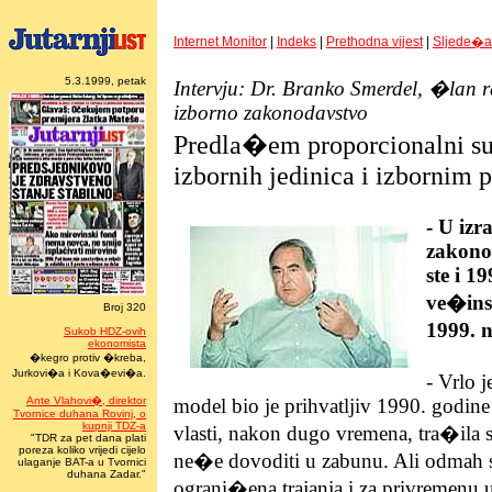
Internet Monitor
|
Indeks
|
Prethodna vijest
|
Sljede�a 
5.3.1999, petak
Intervju: Dr. Branko Smerdel, �lan 
izborno zakonodavstvo
Predla�em proporcionalni su
izbornih jedinica i izbornim
- U izr
zakono
ste i 1
ve�insk
Broj 320
1999. n
Sukob HDZ-ovih
ekonomista
�kegro protiv �kreba,
Jurkovi�a i Kova�evi�a.
- Vrlo 
Ante Vlahovi�, direktor
model bio je prihvatljiv 1990. godine 
Tvornice duhana Rovinj, o
kupnji TDZ-a
vlasti, nakon dugo vremena, tra�ila 
"TDR za pet dana plati
poreza koliko vrijedi cijelo
ne�e dovoditi u zabunu. Ali odmah 
ulaganje BAT-a u Tvornici
duhana Zadar."
ograni�ena trajanja i za privremenu 