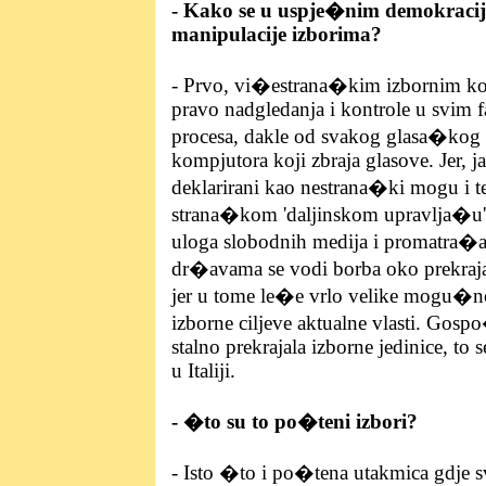
- Kako se u uspje�nim demokrac
manipulacije izborima?
- Prvo, vi�estrana�kim izbornim ko
pravo nadgledanja i kontrole u svim 
procesa, dakle od svakog glasa�kog
kompjutora koji zbraja glasove. Jer, ja
deklarirani kao nestrana�ki mogu i te
strana�kom 'daljinskom upravlja�u'. 
uloga slobodnih medija i promatra�
dr�avama se vodi borba oko prekrajan
jer u tome le�e vrlo velike mogu�no
izborne ciljeve aktualne vlasti. Gosp
stalno prekrajala izborne jedinice, to s
u Italiji.
- �to su to po�teni izbori?
- Isto �to i po�tena utakmica gdje 