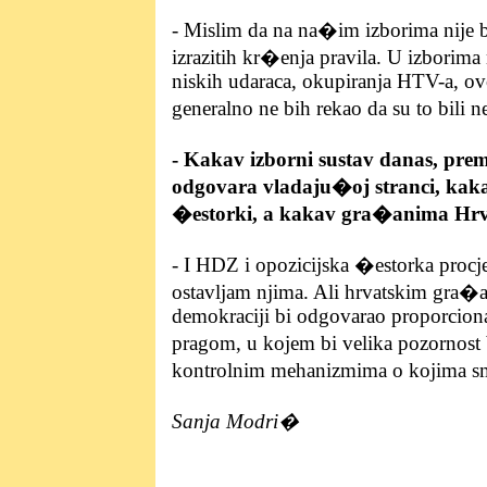
- Mislim da na na�im izborima nije bi
izrazitih kr�enja pravila. U izborima
niskih udaraca, okupiranja HTV-a, ov
generalno ne bih rekao da su to bili 
- Kakav izborni sustav danas, pr
odgovara vladaju�oj stranci, kaka
�estorki, a kakav gra�anima Hrv
- I HDZ i opozicijska �estorka procjen
ostavljam njima. Ali hrvatskim gra�a
demokraciji bi odgovarao proporciona
pragom, u kojem bi velika pozornost
kontrolnim mehanizmima o kojima sm
Sanja Modri�