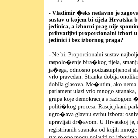
- Vladimir �eks nedavno je zagov
sustav u kojem bi cijela Hrvatska b
jedinica, a izborni prag nije spomin
prihvatljivi proporcionalni izbori 
jedinici i bez izbornog praga?
- Ne bi. Proporcionalni sustav najbo
raspolo�enje bira�kog tijela, smanju
ja�ega, odnosno podzastupljenost sla
vrlo pravedan. Stranka dobija onolik
dobila glasova. Me�utim, ako nema 
parlament ulazi vrlo mnogo stranaka, 
grupa koje demokracija s razlogom �el
politi�kog procesa. Rascjepkani parl
ugro�ava glavnu svrhu izbora: osni
upravljati dr�avom. U Hrvatskoj je,
registriranih stranaka od kojih mnoge 
sve se one mogu pojaviti na izborim