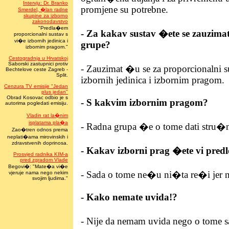
Intervju: Dr. Branko
promjene su potrebne.
Smerdel, �lan radne
skupine za izborno
zakonodavstvo
"Predla�em
- Za kakav sustav �ete se zauzima
proporcionalni sustav s
vi�e izbornih jedinica i
grupe?
izbornim pragom."
Cestogradnja u Hrvatskoj
Saborski zastupnici protiv
- Zauzimat �u se za proporcionalni 
Bechtelove ceste Zagreb -
Split.
izbornih jedinica i izbornim pragom.
Cenzura TV emisije "Jedan
plus jedan"
Obrad Kosovac odbio je s
- S kakvim izbornim pragom?
autorima pogledati emisiju.
Vladin rat la�nim
isplatama pla�a
- Radna grupa �e o tome dati stru�
Zao�tren odnos prema
neplati�ama mirovinskih i
zdravstvenih doprinosa.
- Kakav izborni prag �ete vi pred
Prosvjed radnika KIM-a
pred zgradom Vlade
Begovi�: "Mate�a vi�e
- Sada o tome ne�u ni�ta re�i jer 
vjeruje nama nego nekim
svojim ljudima."
- Kako nemate uvida!?
- Nije da nemam uvida nego o tome 