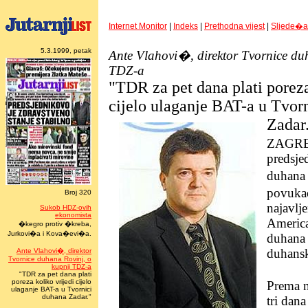
Internet Monitor
|
Indeks
|
Prethodna vijest
|
Sljede�a 
5.3.1999, petak
Ante Vlahovi�, direktor Tvornice du
TDZ-a
"TDR za pet dana plati poreza
cijelo ulaganje BAT-a u Tvor
Zadar
ZAGREB
predsje
duhana 
povuka
Broj 320
najavlj
Sukob HDZ-ovih
ekonomista
Americ
�kegro protiv �kreba,
Jurkovi�a i Kova�evi�a.
duhana 
duhansk
Ante Vlahovi�, direktor
Tvornice duhana Rovinj, o
kupnji TDZ-a
"TDR za pet dana plati
poreza koliko vrijedi cijelo
Prema n
ulaganje BAT-a u Tvornici
duhana Zadar."
tri dan