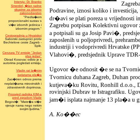
Intervju: Dr. Branko
Zagreba
Smerdel, �lan radne
Podravine, iznosi koliko i investicija, 
skupine za izborno
zakonodavstvo
dr�avi se plati poreza u vrijednosti in
"Predla�em
proporcionalni sustav s
Zagrebu potpisan Kolektivni ugovor z
vi�e izbornih jedinica i
izbornim pragom."
a potpisali su ga Josip Pavi�, predsj
Cestogradnja u Hrvatskoj
zaposlenih u poljoprivredi, prehramb
Saborski zastupnici protiv
Bechtelove ceste Zagreb -
industriji i vodoprivredi Hrvatske (P
Split.
Cenzura TV emisije "Jedan
Vlahovi�, predsjednik Uprave TDR-
plus jedan"
Obrad Kosovac odbio je s
autorima pogledati emisiju.
Ugovor �e odnosit �e se na Tvorni
Vladin rat la�nim
isplatama pla�a
Tvornicu duhana Zagreb, Duhan pro
Zao�tren odnos prema
kutjeva�ku Rovitu, Ronhill d.o.o., D
neplati�ama mirovinskih i
zdravstvenih doprinosa.
rovinjski Dubrav te Istragrafiku. Ug
Prosvjed radnika KIM-a
pred zgradom Vlade
jam�i isplata najmanje 13 pla�a u g
Begovi�: "Mate�a vi�e
vjeruje nama nego nekim
svojim ljudima."
A. Ko��ec