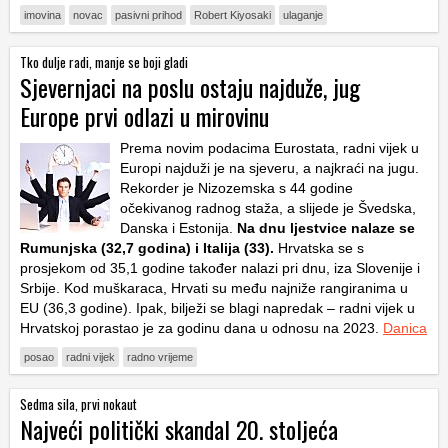
imovina
novac
pasivni prihod
Robert Kiyosaki
ulaganje
Tko dulje radi, manje se boji gladi
Sjevernjaci na poslu ostaju najduže, jug
Europe prvi odlazi u mirovinu
Prema novim podacima Eurostata, radni vijek u
Europi najduži je na sjeveru, a najkraći na jugu.
Rekorder je Nizozemska s 44 godine
očekivanog radnog staža, a slijede je Švedska,
Danska i Estonija.
Na dnu ljestvice nalaze se
Rumunjska (32,7 godina) i Italija (33).
Hrvatska se s
prosjekom od 35,1 godine također nalazi pri dnu, iza Slovenije i
Srbije. Kod muškaraca, Hrvati su među najniže rangiranima u
EU (36,3 godine). Ipak, bilježi se blagi napredak – radni vijek u
Hrvatskoj porastao je za godinu dana u odnosu na 2023.
Danica
posao
radni vijek
radno vrijeme
Sedma sila, prvi nokaut
Najveći politički skandal 20. stoljeća