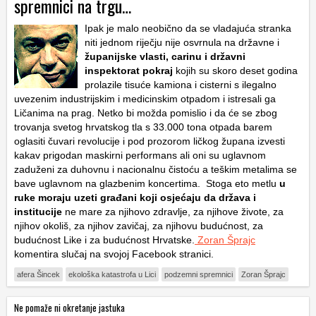
spremnici na trgu…
Ipak je malo neobično da se vladajuća stranka
niti jednom riječju nije osvrnula na državne i
županijske vlasti, carinu i državni
inspektorat pokraj
kojih su skoro deset godina
prolazile tisuće kamiona i cisterni s ilegalno
uvezenim industrijskim i medicinskim otpadom i istresali ga
Ličanima na prag. Netko bi možda pomislio i da će se zbog
trovanja svetog hrvatskog tla s 33.000 tona otpada barem
oglasiti čuvari revolucije i pod prozorom ličkog župana izvesti
kakav prigodan maskirni performans ali oni su uglavnom
zaduženi za duhovnu i nacionalnu čistoću a teškim metalima se
bave uglavnom na glazbenim koncertima. Stoga eto metlu
u
ruke moraju uzeti građani koji osjećaju da država i
institucije
ne mare za njihovo zdravlje, za njihove živote, za
njihov okoliš, za njihov zavičaj, za njihovu budućnost, za
budućnost Like i za budućnost Hrvatske.
Zoran Šprajc
komentira slučaj na svojoj Facebook stranici.
afera Šincek
ekološka katastrofa u Lici
podzemni spremnici
Zoran Šprajc
Ne pomaže ni okretanje jastuka