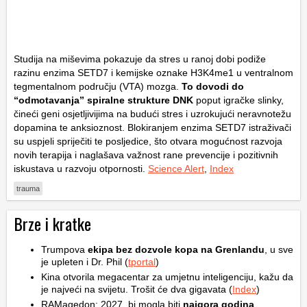
Studija na miševima pokazuje da stres u ranoj dobi podiže
razinu enzima SETD7 i kemijske oznake H3K4me1 u ventralnom
tegmentalnom području (VTA) mozga.
To dovodi do
“odmotavanja” spiralne strukture DNK
poput igračke slinky,
čineći geni osjetljivijima na budući stres i uzrokujući neravnotežu
dopamina te anksioznost. Blokiranjem enzima SETD7 istraživači
su uspjeli spriječiti te posljedice, što otvara mogućnost razvoja
novih terapija i naglašava važnost rane prevencije i pozitivnih
iskustava u razvoju otpornosti.
Science Alert
,
Index
trauma
Brze i kratke
Trumpova
ekipa bez dozvole kopa na Grenlandu
, u sve
je upleten i Dr. Phil (
tportal
)
Kina otvorila megacentar za umjetnu inteligenciju, kažu da
je najveći na svijetu. Trošit će dva gigavata (
Index
)
RAMagedon: 2027. bi mogla biti
najgora godina