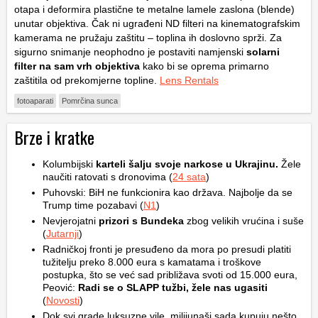
otapa i deformira plastične te metalne lamele zaslona (blende)
unutar objektiva. Čak ni ugrađeni ND filteri na kinematografskim
kamerama ne pružaju zaštitu – toplina ih doslovno sprži. Za
sigurno snimanje neophodno je postaviti namjenski
solarni
filter na sam vrh objektiva
kako bi se oprema primarno
zaštitila od prekomjerne topline.
Lens Rentals
fotoaparati
Pomrčina sunca
Brze i kratke
Kolumbijski
karteli šalju svoje narkose u Ukrajinu.
Žele
naučiti ratovati s dronovima (
24 sata
)
Puhovski: BiH ne funkcionira kao država. Najbolje da se
Trump time pozabavi (
N1
)
Nevjerojatni
prizori s Bundeka
zbog velikih vrućina i suše
(
Jutarnji
)
Radničkoj fronti je presuđeno da mora po presudi platiti
tužitelju preko 8.000 eura s kamatama i troškove
postupka, što se već sad približava svoti od 15.000 eura,
Peović:
Radi se o SLAPP tužbi, žele nas ugasiti
(
Novosti
)
Dok svi grade luksuzne vile, milijunaši sada kupuju nešto