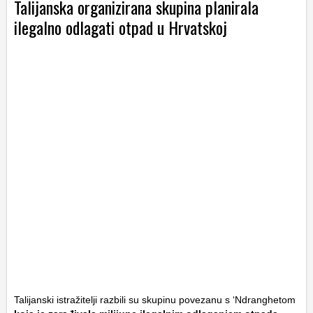
Talijanska organizirana skupina planirala
ilegalno odlagati otpad u Hrvatskoj
Talijanski istražitelji razbili su skupinu povezanu s ‘Ndranghetom