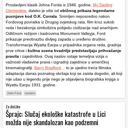
Proslavljeni klasik Johna Forda iz 1946. godine,
My Darling
Clementine
, daleko je više od
običnog prikaza legendarne
pucnjave kod O.K. Corrala
. Snimljen neposredno nakon
Fordovog povratka iz Drugog svjetskog rata, film kroz sukob
reda i bezakonja simbolizira pobjedu civilizacije nad anarhijom.
Odličnom režijom i kadrovima Monument Valleyja, Ford
prikazuje preobrazbu divljeg zapada u uređeno društvo.
Transformacija Wyatta Earpa u pripadnika organa reda, gradnja
prve crkve i
kultna scena kvadrilje predstavljaju prihvaćanje
pravila
i zajedništva. Ovaj naslov ostaje temeljna vizija o
važnosti vladavine prava i izgradnji zajednice u američkoj
kinematografiji.
Barry Bradford
… to je ujedno treća filmska
adaptacija danas poznatog okršaja koji se zaista dogodio, ali koji
nije ušao u legendu prije nego je objavljena biografska knjiga o
Wyattu Earpu 1931. godine.
John Ford
vestern
Za disLike
Šprajc: Slučaj ekološke katastrofe u Lici
možda nije skandalozan kao podzemni