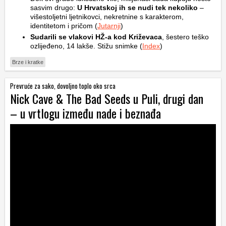
sasvim drugo:
U Hrvatskoj ih se nudi tek nekoliko
–
višestoljetni ljetnikovci, nekretnine s karakterom,
identitetom i pričom (
Jutarnji
)
Sudarili se vlakovi HŽ-a kod Križevaca
, šestero teško
ozlijeđeno, 14 lakše. Stižu snimke (
Index
)
Brze i kratke
Prevruće za sako, dovoljno toplo oko srca
Nick Cave & The Bad Seeds u Puli, drugi dan
– u vrtlogu između nade i beznađa