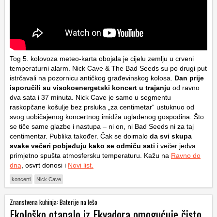
Tog 5. kolovoza meteo-karta obojala je cijelu zemlju u crveni
temperaturni alarm. Nick Cave & The Bad Seeds su po drugi put
istrčavali na pozornicu antičkog građevinskog kolosa.
Dan prije
isporučili su visokoenergetski koncert u trajanju
od ravno
dva sata i 37 minuta. Nick Cave je samo u segmentu
raskopčane košulje bez prsluka „za centimetar“ ustuknuo od
svog uobičajenog koncertnog imidža uglađenog gospodina. Što
se tiče same glazbe i nastupa – ni on, ni Bad Seeds ni za taj
centimentar. Publika također. Čak se doimalo
da svi skupa
svake večeri pobjeđuju kako se odmiču sati
i večer jedva
primjetno spušta atmosfersku temperaturu. Kažu na
Ravno do
dna
, osvrt donosi i
Novi list.
koncerti
Nick Cave
Znanstvena kuhinja: Baterije na lešo
Ekološko otapalo iz Ekvadora omogućuje čisto