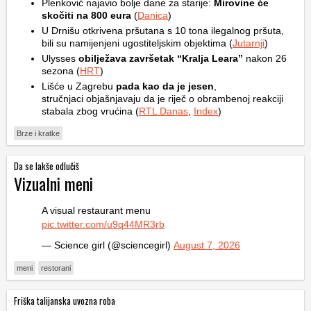
Plenković najavio bolje dane za starije:
Mirovine će
skočiti na 800 eura
(
Danica
)
U Drnišu otkrivena pršutana s 10 tona ilegalnog pršuta,
bili su namijenjeni ugostiteljskim objektima (
Jutarnji
)
Ulysses
obilježava završetak “Kralja Leara”
nakon 26
sezona (
HRT
)
Lišće u Zagrebu
pada kao da je jesen
,
stručnjaci objašnjavaju da je riječ o obrambenoj reakciji
stabala zbog vrućina (
RTL Danas
,
Index
)
Brze i kratke
Da se lakše odlučiš
Vizualni meni
A visual restaurant menu
pic.twitter.com/u9q44MR3rb
— Science girl (@sciencegirl)
August 7, 2026
meni
restorani
Friška talijanska uvozna roba