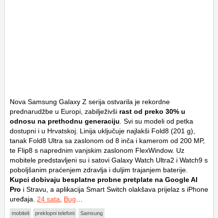
Nova Samsung Galaxy Z serija ostvarila je rekordne
prednarudžbe u Europi, zabilježivši
rast od preko 30% u
odnosu na prethodnu generaciju
. Svi su modeli od petka
dostupni i u Hrvatskoj. Linija uključuje najlakši Fold8 (201 g),
tanak Fold8 Ultra sa zaslonom od 8 inča i kamerom od 200 MP,
te Flip8 s naprednim vanjskim zaslonom FlexWindow. Uz
mobitele predstavljeni su i satovi Galaxy Watch Ultra2 i Watch9 s
poboljšanim praćenjem zdravlja i duljim trajanjem baterije.
Kupci dobivaju besplatne probne pretplate na Google AI
Pro
i Stravu, a aplikacija Smart Switch olakšava prijelaz s iPhone
uređaja.
24 sata
,
Bug
…
mobiteli
preklopni telefoni
Samsung