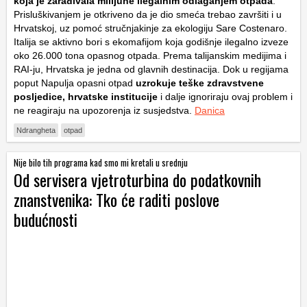
koja je zarađivala milijune ilegalnim odlaganjem otpada
.
Prisluškivanjem je otkriveno da je dio smeća trebao završiti i u
Hrvatskoj, uz pomoć stručnjakinje za ekologiju Sare Costenaro.
Italija se aktivno bori s ekomafijom koja godišnje ilegalno izveze
oko 26.000 tona opasnog otpada. Prema talijanskim medijima i
RAI-ju, Hrvatska je jedna od glavnih destinacija. Dok u regijama
poput Napulja opasni otpad
uzrokuje teške zdravstvene
posljedice, hrvatske institucije
i dalje ignoriraju ovaj problem i
ne reagiraju na upozorenja iz susjedstva.
Danica
Ndrangheta
otpad
Nije bilo tih programa kad smo mi kretali u srednju
Od servisera vjetroturbina do podatkovnih
znanstvenika: Tko će raditi poslove
budućnosti