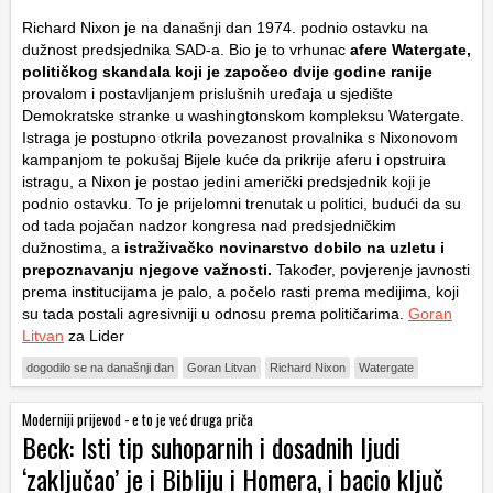
Richard Nixon je na današnji dan 1974. podnio ostavku na
dužnost predsjednika SAD-a. Bio je to vrhunac
afere Watergate,
političkog skandala koji je započeo dvije godine ranije
provalom i postavljanjem prislušnih uređaja u sjedište
Demokratske stranke u washingtonskom kompleksu Watergate.
Istraga je postupno otkrila povezanost provalnika s Nixonovom
kampanjom te pokušaj Bijele kuće da prikrije aferu i opstruira
istragu, a Nixon je postao jedini američki predsjednik koji je
podnio ostavku. To je prijelomni trenutak u politici, budući da su
od tada pojačan nadzor kongresa nad predsjedničkim
dužnostima, a
istraživačko novinarstvo dobilo na uzletu i
prepoznavanju njegove važnosti.
Također, povjerenje javnosti
prema institucijama je palo, a počelo rasti prema medijima, koji
su tada postali agresivniji u odnosu prema političarima.
Goran
Litvan
za Lider
dogodilo se na današnji dan
Goran Litvan
Richard Nixon
Watergate
Moderniji prijevod - e to je već druga priča
Beck: Isti tip suhoparnih i dosadnih ljudi
‘zaključao’ je i Bibliju i Homera, i bacio ključ