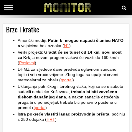
KATEGORIJE
Brze i kratke
Američki mediji:
Putin bi mogao napasti članicu NATO-
HRVATSKI
a
vojnicima bez oznaka (
N1
)
WEB
Veliki projekti:
Gradit će se tunel od 14 km, novi most
za Krk
, a novom prugom vlakovi će voziti do 160 km/h
(
Poslovni
)
DHMZ za sljedeće dane predviđa uglavnom sunčano,
toplo i vrlo vruće vrijeme. Zbog toga su upaljeni crveni
meteoalarmi za obalu (
tportal
)
Uklanjanje putničkog i teretnog vlaka, koji su se u subotu
sudarili nedaleko Križevaca,
trebalo bi biti završeno
tijekom današnjeg dana
, a nakon sanacije oštećenja
pruga bi u ponedjeljak trebala biti ponovno puštena u
promet (
tportal
)
Istra
pokreće vlastiti lanac proizvodnje pršuta
, počinju
s 250 odojaka (
HRT
)