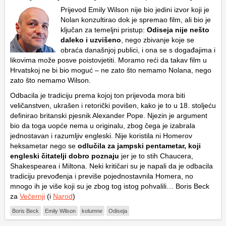
Prijevod Emily Wilson nije bio jedini izvor koji je
Nolan konzultirao dok je spremao film, ali bio je
ključan za temeljni pristup:
Odiseja nije nešto
daleko i uzvišeno
, nego zbivanje koje se
obraća današnjoj publici, i ona se s događajima i
likovima može posve poistovjetiti. Moramo reći da takav film u
Hrvatskoj ne bi bio moguć – ne zato što nemamo Nolana, nego
zato što nemamo Wilson.
Odbacila je tradiciju prema kojoj ton prijevoda mora biti
veličanstven, ukrašen i retorički povišen, kako je to u 18. stoljeću
definirao britanski pjesnik Alexander Pope. Njezin je argument
bio da toga uopće nema u originalu, zbog čega je izabrala
jednostavan i razumljiv engleski. Nije koristila ni Homerov
heksametar nego se
odlučila za jampski pentametar, koji
engleski čitatelji dobro poznaju
jer je to stih Chaucera,
Shakespearea i Miltona. Neki kritičari su je napali da je odbacila
tradiciju prevođenja i previše pojednostavnila Homera, no
mnogo ih je više koji su je zbog tog istog pohvalili… Boris Beck
za
Večernji
(i
Narod
)
Boris Beck
Emily Wilson
kolumne
Odiseja