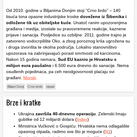
Od 2010. godine u Biljanima Donjim stoji “Crno brdo” – 140
tisuća tona opasne industrijske troske
dovežene iz Šibenika i
odložene tik uz obiteljske kuće
. Unatoč ranim upozorenjima
građana i medija, izostale su pravovremene reakcije, kaznene
prijave i sanacija. Posljedice su ozbiljne: 2011. godine trajno je
zatvoreno vodocrpilište Oko, a zbog poroznog krša ugrožena su
i druga izvorišta te okolna područja. Lokalno stanovništvo
upozorava na zabrinjavajući porast smrtnosti od karcinoma.
Nakon 15 godina nemara,
Sud EU kaznio je Hrvatsku s
milijun eura paušalno
i 6.500 eura dnevno do sanacije. Nema
osuđenih pojedinaca, pa ceh neodgovornosti plaćaju svi
građani.
Morski
Biljani Donji
Crno brdo
otpad
Brze i kratke
Ukrajina
završila 40-dnevnu operaciju
. Zelenski:Imaju
gubitke od 12 milijardi dolara (
Index
)
Ministrica Vučković o Gospiću: Hrvatska nema odlagalište
opasnog otpada, radimo sve što je moguće (
N1
)