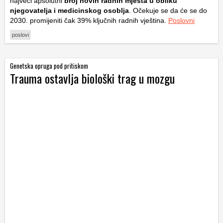
najveći apsolutni
broj novih radnih mjesta u obliku
njegovatelja i medicinskog osoblja
. Očekuje se da će se do
2030. promijeniti čak 39% ključnih radnih vještina.
Poslovni
poslovi
Genetska opruga pod pritiskom
Trauma ostavlja biološki trag u mozgu