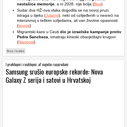
nestašice memorije
, a ni 2028. nije bolja (
Bug
)
Sudar dva HŽ-ova vlaka dogodila se na novoj pruzi,
istraga u tijeku (
Jutarnji
), neki od ozlijeđenih u nesreći na
intenzivnoj s teškim ozljedama, ali van životne opasnosti
(
tportal
)
Migrantski kaos u Ceuti
dio je izraelske kampanje protiv
Pedra Sancheza
, smatraju kineski obavještajni krugovi
(
Nacional
)
Brze i kratke
I preklopni i rasklopni, al' najviše rasprodani
Samsung srušio europske rekorde: Nova
Galaxy Z serija i satovi u Hrvatskoj