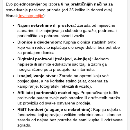
Evo pojednostavljenog izbora
6 najpraktičnijih načina
za
ostvarivanje pasivnog prihoda (od 25 koliko ih donosi ovaj
članak
Investopedije
):
Najam nekretnine ili prostora:
Zarada od mjesečne
stanarine ili iznajmljivanja slobodne garaže, podruma i
parkirališta za pohranu stvari i vozila.
Dionice s dividendom:
Kupnja dionica stabilnih tvrtki
koje vam redovito isplaćuju dio svoje dobiti, bez potrebe
za prodajom dionica.
Digitalni proizvodi (tečajevi, e-knjige):
Jednom
napišete ili snimite edukativni sadržaj, a zatim ga
neograničeno puta prodajete na internetu.
Iznajmljivanje stvari:
Zarada na opremi koju već
posjedujete, a ne koristite stalno (alat, oprema za
kampiranje, fotografski rekviziti ili vozilo).
Affiliate (partnerski) marketing:
Preporučivanje tuđih
proizvoda putem svoje web stranice ili društvenih mreža
uz proviziju od svake ostvarene prodaje.
REIT fondovi (ulaganje u nekretnine):
Kupnja udjela u
fondovima koji upravljaju velikim nekretninama – donose
zaradu od najma bez potrebe da sami kupite ili održavate
zgradu.