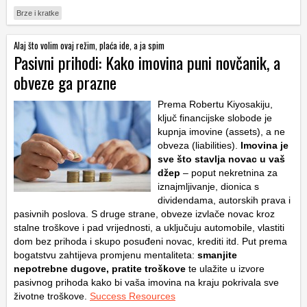
Brze i kratke
Alaj što volim ovaj režim, plaća ide, a ja spim
Pasivni prihodi: Kako imovina puni novčanik, a
obveze ga prazne
Prema Robertu Kiyosakiju,
ključ financijske slobode je
kupnja imovine (
assets
), a ne
obveza (
liabilities
).
Imovina je
sve što stavlja novac u vaš
džep
– poput nekretnina za
iznajmljivanje, dionica s
dividendama, autorskih prava i
pasivnih poslova. S druge strane, obveze izvlače novac kroz
stalne troškove i pad vrijednosti, a uključuju automobile, vlastiti
dom bez prihoda i skupo posuđeni novac, krediti itd. Put prema
bogatstvu zahtijeva promjenu mentaliteta:
smanjite
nepotrebne dugove, pratite troškove
te ulažite u izvore
pasivnog prihoda kako bi vaša imovina na kraju pokrivala sve
životne troškove.
Success Resources