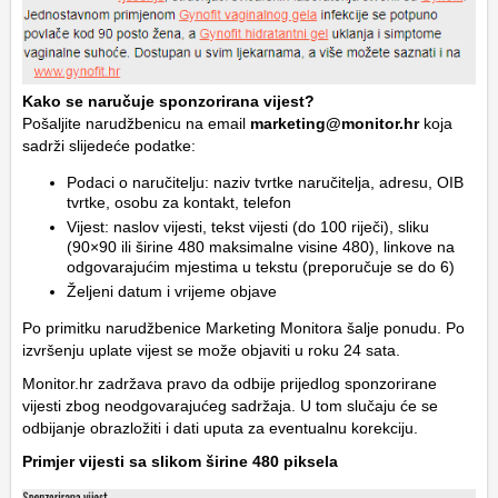
Kako se naručuje sponzorirana vijest?
Pošaljite narudžbenicu na email
marketing@monitor.hr
koja
sadrži slijedeće podatke:
Podaci o naručitelju: naziv tvrtke naručitelja, adresu, OIB
tvrtke, osobu za kontakt, telefon
Vijest: naslov vijesti, tekst vijesti (do 100 riječi), sliku
(90×90 ili širine 480 maksimalne visine 480), linkove na
odgovarajućim mjestima u tekstu (preporučuje se do 6)
Željeni datum i vrijeme objave
Po primitku narudžbenice Marketing Monitora šalje ponudu. Po
izvršenju uplate vijest se može objaviti u roku 24 sata.
Monitor.hr zadržava pravo da odbije prijedlog sponzorirane
vijesti zbog neodgovarajućeg sadržaja. U tom slučaju će se
odbijanje obrazložiti i dati uputa za eventualnu korekciju.
Primjer vijesti sa slikom širine 480 piksela