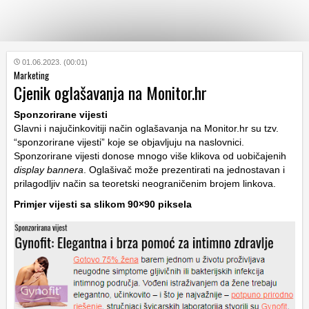
KATEGORIJE
01.06.2023. (00:01)
Marketing
Cjenik oglašavanja na Monitor.hr
HRVATSKI
WEB
Sponzorirane vijesti
Glavni i najučinkovitiji način oglašavanja na Monitor.hr su tzv.
“sponzorirane vijesti” koje se objavljuju na naslovnici.
Sponzorirane vijesti donose mnogo više klikova od uobičajenih
display bannera
. Oglašivač može prezentirati na jednostavan i
prilagodljiv način sa teoretski neograničenim brojem linkova.
Primjer vijesti sa slikom 90×90 piksela