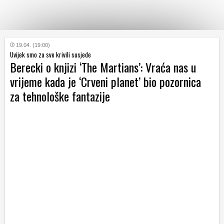
KATEGORIJE
19.04. (19:00)
Uvijek smo za sve krivili susjede
Berecki o knjizi ‘The Martians’: Vraća nas u
HRVATSKI
vrijeme kada je ‘Crveni planet’ bio pozornica
WEB
za tehnološke fantazije