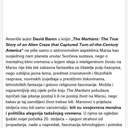
Američki autor
David Baron
u knjizi „
The Martians: The True
Story of an Alien Craze that Captured Turn-of-the-Century
America“
ne piše samo o astronomskim aspektima Marsa kao
susjednog nam planeta unutar Sunčeva sustava, nego o
mentalnoj klimi vremena u kojem ideja o inteligentnom životu na
Marsu nije bila tek zabavna fantastika za čitatelje pulp-časopisa,
nego ozbiljna javna tema, predmet znanstvenih i filozofskih
rasprava, novinskih izvještaja u prestižnim tiskovinama,
tehnoloških fantazija i gotovo religiozne fascinacije. Možda i
najzanimljiviji sloj cijele priče koju
The Martians
pokušava
ispričati nije pitanje postoji li ili ne postoji život na Marsu, nego
kakav je taj zamišljeni život trebao biti. Marsovci s prijelaza
stoljeća nisu bili samo vanzemaljci,
bili su svojevrsna moralna
i politička alegorija tadašnjeg vremena
. U njima se ogledao
ljudski svijet početka 20. stoljeća – njegovi strahovi od
propadanja, nade u napredak, fascinacija tehnologijom i potreba