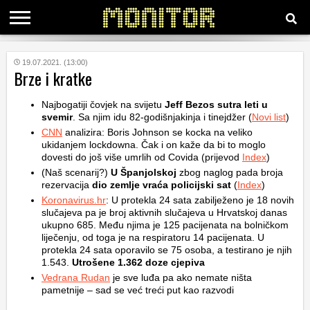
KATEGORIJE
19.07.2021. (13:00)
Brze i kratke
HRVATSKI
Najbogatiji čovjek na svijetu
Jeff Bezos sutra leti u
WEB
svemir
. Sa njim idu 82-godišnjakinja i tinejdžer (
Novi list
)
CNN
analizira: Boris Johnson se kocka na veliko
ukidanjem lockdowna. Čak i on kaže da bi to moglo
dovesti do još više umrlih od Covida (prijevod
Index
)
(Naš scenarij?)
U Španjolskoj
zbog naglog pada broja
rezervacija
dio zemlje vraća policijski sat
(
Index
)
Koronavirus.hr
: U protekla 24 sata zabilježeno je 18 novih
slučajeva pa je broj aktivnih slučajeva u Hrvatskoj danas
ukupno 685. Među njima je 125 pacijenata na bolničkom
liječenju, od toga je na respiratoru 14 pacijenata. U
protekla 24 sata oporavilo se 75 osoba, a testirano je njih
1.543.
Utrošene 1.362 doze cjepiva
Vedrana Rudan
je sve luđa pa ako nemate ništa
pametnije – sad se već treći put kao razvodi