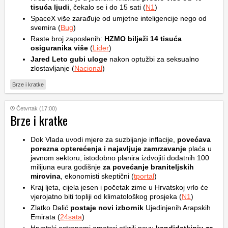
tisuća ljudi
, čekalo se i do 15 sati (
N1
)
SpaceX više zarađuje od umjetne inteligencije nego od
svemira (
Bug
)
Raste broj zaposlenih:
HZMO bilježi 14 tisuća
osiguranika više
(
Lider
)
Jared Leto gubi uloge
nakon optužbi za seksualno
zlostavljanje (
Nacional
)
Brze i kratke
Četvrtak (17:00)
Brze i kratke
Dok Vlada uvodi mjere za suzbijanje inflacije,
povećava
porezna opterećenja i najavljuje zamrzavanje
plaća u
javnom sektoru, istodobno planira izdvojiti dodatnih 100
milijuna eura godišnje
za povećanje braniteljskih
mirovina
, ekonomisti skeptični (
tportal
)
Kraj ljeta, cijela jesen i početak zime u Hrvatskoj vrlo će
vjerojatno biti topliji od klimatološkog prosjeka (
N1
)
Zlatko Dalić
postaje novi izbornik
Ujedinjenih Arapskih
Emirata (
24sata
)