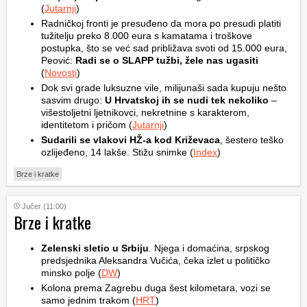
(
Jutarnji
)
Radničkoj fronti je presuđeno da mora po presudi platiti
tužitelju preko 8.000 eura s kamatama i troškove
postupka, što se već sad približava svoti od 15.000 eura,
Peović:
Radi se o SLAPP tužbi, žele nas ugasiti
(
Novosti
)
Dok svi grade luksuzne vile, milijunaši sada kupuju nešto
sasvim drugo:
U Hrvatskoj ih se nudi tek nekoliko
–
višestoljetni ljetnikovci, nekretnine s karakterom,
identitetom i pričom (
Jutarnji
)
Sudarili se vlakovi HŽ-a kod Križevaca
, šestero teško
ozlijeđeno, 14 lakše. Stižu snimke (
Index
)
Brze i kratke
Jučer (11:00)
Brze i kratke
Zelenski sletio u Srbiju
. Njega i domaćina, srpskog
predsjednika Aleksandra Vučića, čeka izlet u političko
minsko polje (
DW
)
Kolona prema Zagrebu duga šest kilometara, vozi se
samo jednim trakom (
HRT
)