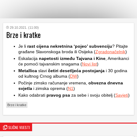
KATEGORIJE
29.10.2021. (11:00)
Brze i kratke
HRVATSKI
Je li
rast cijena nekretnina ‘pojeo’ subvenciju
? Pitajte
WEB
građane Slavonskoga broda ili Osijeka (
Zgradonačelnik
)
Eskalacija
napetosti između Tajvana i Kine
, Amerikanci
će pomoći tajvanskim snagama (
Novi list
)
Metallica
slavi
četiri desetljeća postojanja
i 30 godina
od kultnog Crnog albuma (
DW
)
Počinje zimsko računanje vremena,
obvezna dnevna
svjetla
i zimska oprema (
N1
)
Kako odabrati
pravog psa
za sebe i svoju obitelj (
Savjeti
)
Brze i kratke
SLIČNE VIJESTI