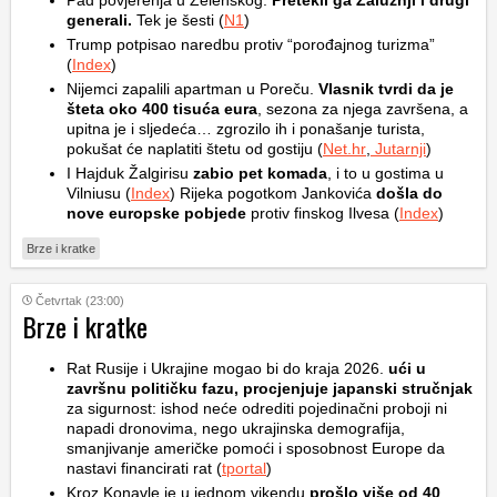
Pad povjerenja u Zelenskog:
Pretekli ga Zalužnji i drugi
generali.
Tek je šesti (
N1
)
Trump potpisao naredbu protiv “porođajnog turizma”
(
Index
)
Nijemci zapalili apartman u Poreču.
Vlasnik tvrdi da je
šteta oko 400 tisuća eura
, sezona za njega završena, a
upitna je i sljedeća… zgrozilo ih i ponašanje turista,
pokušat će naplatiti štetu od gostiju (
Net.hr
,
Jutarnji
)
I Hajduk Žalgirisu
zabio pet komada
, i to u gostima u
Vilniusu (
Index
) Rijeka pogotkom Jankovića
došla do
nove europske pobjede
protiv finskog Ilvesa (
Index
)
Brze i kratke
Četvrtak (23:00)
Brze i kratke
Rat Rusije i Ukrajine mogao bi do kraja 2026.
ući u
završnu političku fazu, procjenjuje japanski stručnjak
za sigurnost: ishod neće odrediti pojedinačni proboji ni
napadi dronovima, nego ukrajinska demografija,
smanjivanje američke pomoći i sposobnost Europe da
nastavi financirati rat (
tportal
)
Kroz Konavle je u jednom vikendu
prošlo više od 40