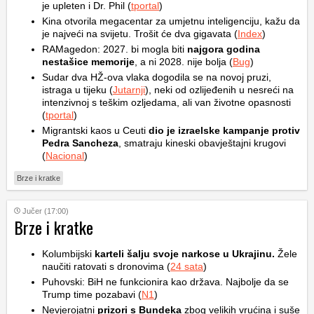
je upleten i Dr. Phil (
tportal
)
Kina otvorila megacentar za umjetnu inteligenciju, kažu da
je najveći na svijetu. Trošit će dva gigavata (
Index
)
RAMagedon: 2027. bi mogla biti
najgora godina
nestašice memorije
, a ni 2028. nije bolja (
Bug
)
Sudar dva HŽ-ova vlaka dogodila se na novoj pruzi,
istraga u tijeku (
Jutarnji
), neki od ozlijeđenih u nesreći na
intenzivnoj s teškim ozljedama, ali van životne opasnosti
(
tportal
)
Migrantski kaos u Ceuti
dio je izraelske kampanje protiv
Pedra Sancheza
, smatraju kineski obavještajni krugovi
(
Nacional
)
Brze i kratke
Jučer (17:00)
Brze i kratke
Kolumbijski
karteli šalju svoje narkose u Ukrajinu.
Žele
naučiti ratovati s dronovima (
24 sata
)
Puhovski: BiH ne funkcionira kao država. Najbolje da se
Trump time pozabavi (
N1
)
Nevjerojatni
prizori s Bundeka
zbog velikih vrućina i suše