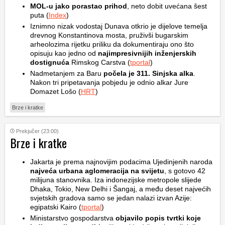
MOL-u jako porastao prihod
, neto dobit uvećana šest
puta (
Index
)
Iznimno nizak vodostaj Dunava otkrio je dijelove temelja
drevnog Konstantinova mosta, pruživši bugarskim
arheolozima rijetku priliku da dokumentiraju ono što
opisuju kao jedno od
najimpresivnijih inženjerskih
dostignuća
Rimskog Carstva (
tportal
)
Nadmetanjem za Baru
počela je 311. Sinjska alka
.
Nakon tri pripetavanja pobjedu je odnio alkar Jure
Domazet Lošo (
HRT
)
Brze i kratke
Prekjučer (23:00)
Brze i kratke
Jakarta je prema najnovijim podacima Ujedinjenih naroda
najveća urbana aglomeracija na svijetu
, s gotovo 42
milijuna stanovnika. Iza indonezijske metropole slijede
Dhaka, Tokio, New Delhi i Šangaj, a među deset najvećih
svjetskih gradova samo se jedan nalazi izvan Azije:
egipatski Kairo (
tportal
)
Ministarstvo gospodarstva
objavilo popis tvrtki koje