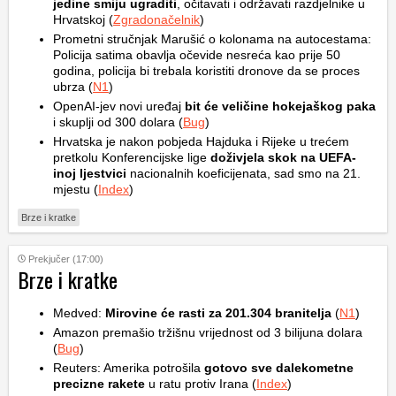
jedine smiju ugraditi
, očitavati i održavati razdjelnike u
Hrvatskoj (
Zgradonačelnik
)
Prometni stručnjak Marušić o kolonama na autocestama:
Policija satima obavlja očevide nesreća kao prije 50
godina, policija bi trebala koristiti dronove da se proces
ubrza (
N1
)
OpenAI-jev novi uređaj
bit će veličine hokejaškog paka
i skuplji od 300 dolara (
Bug
)
Hrvatska je nakon pobjeda Hajduka i Rijeke u trećem
pretkolu Konferencijske lige
doživjela skok na UEFA-
inoj ljestvici
nacionalnih koeficijenata, sad smo na 21.
mjestu (
Index
)
Brze i kratke
Prekjučer (17:00)
Brze i kratke
Medved:
Mirovine će rasti za 201.304 branitelja
(
N1
)
Amazon premašio tržišnu vrijednost od 3 bilijuna dolara
(
Bug
)
Reuters: Amerika potrošila
gotovo sve dalekometne
precizne rakete
u ratu protiv Irana (
Index
)