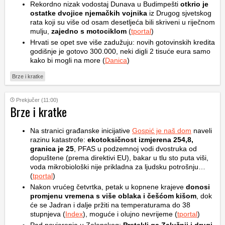
Rekordno nizak vodostaj Dunava u Budimpešti
otkrio je
ostatke dvojice njemačkih vojnika
iz Drugog sjvetskog
rata koji su više od osam desetljeća bili skriveni u riječnom
mulju,
zajedno s motociklom
(
tportal
)
Hrvati se opet sve više zadužuju: novih gotovinskih kredita
godišnje je gotovo 300.000, neki digli 2 tisuće eura samo
kako bi mogli na more (
Danica
)
Brze i kratke
Prekjučer (11:00)
Brze i kratke
Na stranici građanske inicijative
Gospić je naš dom
naveli
razinu katastrofe:
ekotoksičnost izmjerena 254,8,
granica je 25
, PFAS u podzemnoj vodi dvostruka od
dopuštene (prema direktivi EU), bakar u tlu sto puta viši,
voda mikrobiološki nije prikladna za ljudsku potrošnju…
(
tportal
)
Nakon vrućeg četvrtka, petak u kopnene krajeve
donosi
promjenu vremena s više oblaka i češćom kišom
, dok
će se Jadran i dalje pržiti na temperaturama do 38
stupnjeva (
Index
), moguće i olujno nevrijeme (
tportal
)