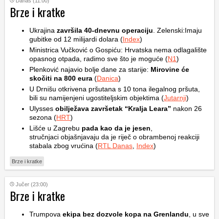
Danas (11:00)
Brze i kratke
Ukrajina
završila 40-dnevnu operaciju
. Zelenski:Imaju
gubitke od 12 milijardi dolara (
Index
)
Ministrica Vučković o Gospiću: Hrvatska nema odlagalište
opasnog otpada, radimo sve što je moguće (
N1
)
Plenković najavio bolje dane za starije:
Mirovine će
skočiti na 800 eura
(
Danica
)
U Drnišu otkrivena pršutana s 10 tona ilegalnog pršuta,
bili su namijenjeni ugostiteljskim objektima (
Jutarnji
)
Ulysses
obilježava završetak “Kralja Leara”
nakon 26
sezona (
HRT
)
Lišće u Zagrebu
pada kao da je jesen
,
stručnjaci objašnjavaju da je riječ o obrambenoj reakciji
stabala zbog vrućina (
RTL Danas
,
Index
)
Brze i kratke
Jučer (23:00)
Brze i kratke
Trumpova
ekipa bez dozvole kopa na Grenlandu
, u sve