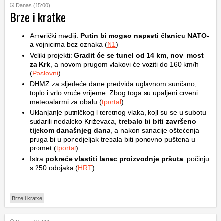
Danas (15:00)
Brze i kratke
Američki mediji:
Putin bi mogao napasti članicu NATO-
a
vojnicima bez oznaka (
N1
)
Veliki projekti:
Gradit će se tunel od 14 km, novi most
za Krk
, a novom prugom vlakovi će voziti do 160 km/h
(
Poslovni
)
DHMZ za sljedeće dane predviđa uglavnom sunčano,
toplo i vrlo vruće vrijeme. Zbog toga su upaljeni crveni
meteoalarmi za obalu (
tportal
)
Uklanjanje putničkog i teretnog vlaka, koji su se u subotu
sudarili nedaleko Križevaca,
trebalo bi biti završeno
tijekom današnjeg dana
, a nakon sanacije oštećenja
pruga bi u ponedjeljak trebala biti ponovno puštena u
promet (
tportal
)
Istra
pokreće vlastiti lanac proizvodnje pršuta
, počinju
s 250 odojaka (
HRT
)
Brze i kratke