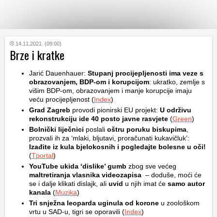
KATEGORIJE
14.11.2021. (09:00)
Brze i kratke
HRVATSKI
Jarić Dauenhauer:
Stupanj procijepljenosti ima veze s
WEB
obrazovanjem, BDP-om i korupcijom
: ukratko, zemlje s
višim BDP-om, obrazovanjem i manje korupcije imaju
veću procijepljenost (
Index
)
Grad Zagreb
provodi pionirski EU projekt:
U održivu
rekonstrukciju ide 40 posto javne rasvjete
(
Green
)
Bolnički liječnici
poslali
oštru poruku biskupima
,
prozvali ih za ‘mlaki, bljutavi, proračunati kukavičluk’:
Izađite iz kula bjelokosnih i pogledajte bolesne u oči!
(
Tportal
)
YouTube ukida ‘dislike’ gumb
zbog sve većeg
maltretiranja vlasnika videozapisa
– doduše, moći će
se i dalje klikati dislajk, ali
uvid
u njih imat će
samo autor
kanala
(
Muzika
)
Tri snježna leoparda uginula od korone
u zoološkom
vrtu u SAD-u, tigri se oporavili (
Index
)