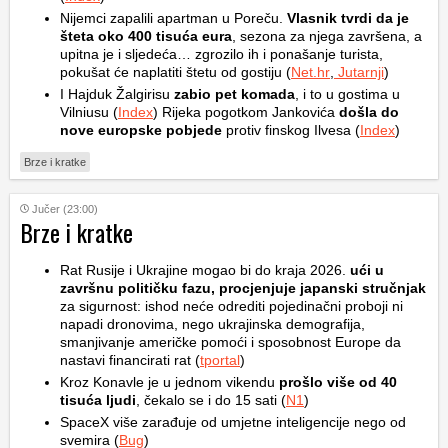
Nijemci zapalili apartman u Poreču.
Vlasnik tvrdi da je
šteta oko 400 tisuća eura
, sezona za njega završena, a
upitna je i sljedeća… zgrozilo ih i ponašanje turista,
pokušat će naplatiti štetu od gostiju (
Net.hr
,
Jutarnji
)
I Hajduk Žalgirisu
zabio pet komada
, i to u gostima u
Vilniusu (
Index
) Rijeka pogotkom Jankovića
došla do
nove europske pobjede
protiv finskog Ilvesa (
Index
)
Brze i kratke
Jučer (23:00)
Brze i kratke
Rat Rusije i Ukrajine mogao bi do kraja 2026.
ući u
završnu političku fazu, procjenjuje japanski stručnjak
za sigurnost: ishod neće odrediti pojedinačni proboji ni
napadi dronovima, nego ukrajinska demografija,
smanjivanje američke pomoći i sposobnost Europe da
nastavi financirati rat (
tportal
)
Kroz Konavle je u jednom vikendu
prošlo više od 40
tisuća ljudi
, čekalo se i do 15 sati (
N1
)
SpaceX više zarađuje od umjetne inteligencije nego od
svemira (
Bug
)