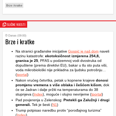
Brze i kratke
SLIČNE VIJESTI
Danas (09:00)
Brze i kratke
Na stranici građanske inicijative
Gospić je naš dom
naveli
razinu katastrofe:
ekotoksičnost izmjerena 254,8,
granica je 25
, PFAS u podzemnoj vodi dvostruka od
dopuštene (prema direktivi EU), bakar u tlu sto puta viši,
voda mikrobiološki nije prikladna za ljudsku potrošnju…
(
tportal
)
Nakon vrućeg četvrtka, petak u kopnene krajeve
donosi
promjenu vremena s više oblaka i češćom kišom
, dok
će se Jadran i dalje pržiti na temperaturama do 38
stupnjeva (
Index
), moguće i olujno nevrijeme (
tportal
)
Pad povjerenja u Zelenskog:
Pretekli ga Zalužnji i drugi
generali.
Tek je šesti (
N1
)
Trump potpisao naredbu protiv “porođajnog turizma”
(
Index
)