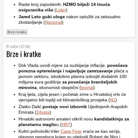
Raste broj zaposlenih:
HZMO bilježi 14 tisuća
osiguranika više
(
Lider
)
Jared Leto gubi uloge
nakon optužbi za seksualno
zlostavljanje (
Nacional
)
Brze i kratke
Jučer (17:00)
Brze i kratke
Dok Vlada uvodi mjere za suzbijanje inflacije,
povećava
porezna opterećenja i najavljuje zamrzavanje
plaća u
javnom sektoru, istodobno planira izdvojiti dodatnih 100
milijuna eura godišnje
za povećanje braniteljskih
mirovina
, ekonomisti skeptični (
tportal
)
Kraj ljeta, cijela jesen i početak zime u Hrvatskoj vrlo će
vjerojatno biti topliji od klimatološkog prosjeka (
N1
)
Zlatko Dalić
postaje novi izbornik
Ujedinjenih Arapskih
Emirata (
24sata
)
Hrvatski astronomi amateri otkrili novu
kandidatkinju za
planetarnu maglic
u (
HRT
)
Kultni psihološki triler
Cape Fear
vraća se kao serija,
glavnog negativca kojeg su utjelovili Robert de Niro i