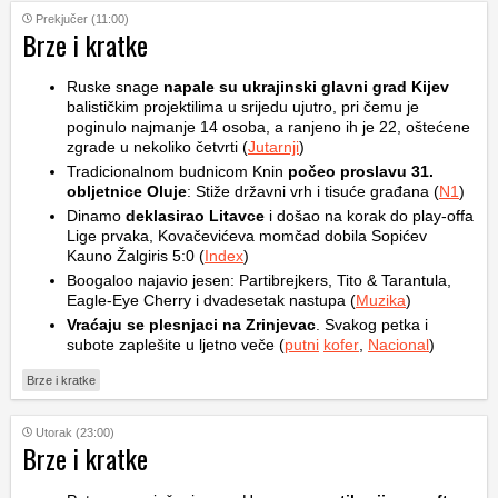
Prekjučer (11:00)
Brze i kratke
Ruske snage
napale su ukrajinski glavni grad Kijev
balističkim projektilima u srijedu ujutro, pri čemu je
poginulo najmanje 14 osoba, a ranjeno ih je 22, oštećene
zgrade u nekoliko četvrti (
Jutarnji
)
Tradicionalnom budnicom Knin
počeo proslavu 31.
obljetnice Oluje
: Stiže državni vrh i tisuće građana (
N1
)
Dinamo
deklasirao Litavce
i došao na korak do play-offa
Lige prvaka, Kovačevićeva momčad dobila Sopićev
Kauno Žalgiris 5:0 (
Index
)
Boogaloo najavio jesen: Partibrejkers, Tito & Tarantula,
Eagle-Eye Cherry i dvadesetak nastupa (
Muzika
)
Vraćaju se plesnjaci na Zrinjevac
. Svakog petka i
subote zaplešite u ljetno veče (
putni
kofer
,
Nacional
)
Brze i kratke
Utorak (23:00)
Brze i kratke