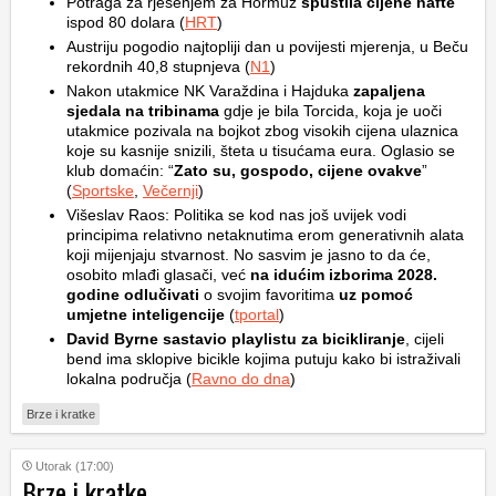
Potraga za rješenjem za Hormuz
spustila cijene nafte
ispod 80 dolara (
HRT
)
Austriju pogodio najtopliji dan u povijesti mjerenja, u Beču
rekordnih 40,8 stupnjeva (
N1
)
Nakon utakmice NK Varaždina i Hajduka
zapaljena
sjedala na tribinama
gdje je bila Torcida, koja je uoči
utakmice pozivala na bojkot zbog visokih cijena ulaznica
koje su kasnije snizili, šteta u tisućama eura. Oglasio se
klub domaćin: “
Zato su, gospodo, cijene ovakve
”
(
Sportske
,
Večernji
)
Višeslav Raos: Politika se kod nas još uvijek vodi
principima relativno netaknutima erom generativnih alata
koji mijenjaju stvarnost. No sasvim je jasno to da će,
osobito mlađi glasači, već
na idućim izborima 2028.
godine odlučivati
o svojim favoritima
uz pomoć
umjetne inteligencije
(
tportal
)
David Byrne sastavio playlistu za bicikliranje
, cijeli
bend ima sklopive bicikle kojima putuju kako bi istraživali
lokalna područja (
Ravno do dna
)
Brze i kratke
Utorak (17:00)
Brze i kratke