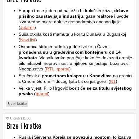
Europu trese jedna od najtežih hidroloških kriza,
države
prisilno zaustavljaju industriju
, gase reaktore i uvode
izvanredne mjere dok se gospodarstvo opasno ljulja
(
Jutarnji
)
Suša otkrila kosti mamuta u koritu Dunava u Bugarskoj
(
Novi list
)
Osmorica stranih radnika jedne tvrtke u Čazmi
pronađena su u građevinskom kontejneru od 14
kvadrata
. Vlasnik tvrtke poručuje kako će dokazati da nije
bilo nikakvih nepravilnosti u njihovu smještaju, Božinović:
Nedopustivo (
RTL
,
tportal
)
Stručnjak o p
rometnom kolapsu u Konavlima
na granici
s Crnom Gorom: “Idućeg ljeta bit će još gore” (
N1
)
Velika vijest: Filip Hrgović
borit će se za titulu svjetskog
prvaka
(
tportal
)
Brze i kratke
Utorak (11:00)
Brze i kratke
Rusija i Sjeverna Koreja se
povezuju mostom
, to izaziva