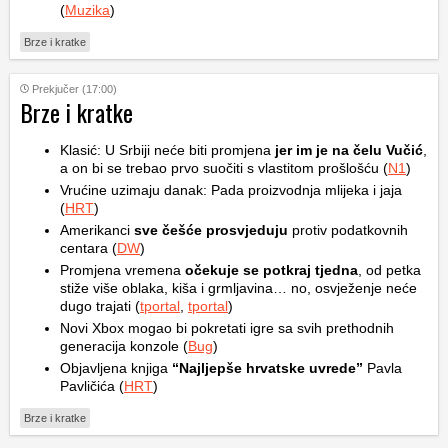
(
Muzika
)
Brze i kratke
Prekjučer (17:00)
Brze i kratke
Klasić: U Srbiji neće biti promjena
jer im je na čelu Vučić
,
a on bi se trebao prvo suočiti s vlastitom prošlošću (
N1
)
Vrućine uzimaju danak: Pada proizvodnja mlijeka i jaja
(
HRT
)
Amerikanci
sve češće prosvjeduju
protiv podatkovnih
centara (
DW
)
Promjena vremena
očekuje se potkraj tjedna
, od petka
stiže više oblaka, kiša i grmljavina… no, osvježenje neće
dugo trajati (
tportal
,
tportal
)
Novi Xbox mogao bi pokretati igre sa svih prethodnih
generacija konzole (
Bug
)
Objavljena knjiga
“Najljepše hrvatske uvrede”
Pavla
Pavličića (
HRT
)
Brze i kratke