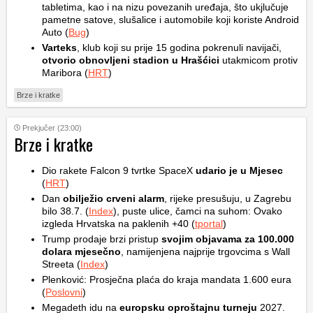
tabletima, kao i na nizu povezanih uređaja, što ukjlučuje
pametne satove, slušalice i automobile koji koriste Android
Auto (
Bug
)
Varteks
, klub koji su prije 15 godina pokrenuli navijači,
otvorio obnovljeni stadion u Hrašćici
utakmicom protiv
Maribora (
HRT
)
Brze i kratke
Prekjučer (23:00)
Brze i kratke
Dio rakete Falcon 9 tvrtke SpaceX
udario je u Mjesec
(
HRT
)
Dan
obilježio crveni alarm
, rijeke presušuju, u Zagrebu
bilo 38.7. (
Index
), puste ulice, čamci na suhom: Ovako
izgleda Hrvatska na paklenih +40 (
tportal
)
Trump prodaje brzi pristup
svojim objavama za 100.000
dolara mjesečno
, namijenjena najprije trgovcima s Wall
Streeta (
Index
)
Plenković: Prosječna plaća do kraja mandata 1.600 eura
(
Poslovni
)
Megadeth idu na
europsku oproštajnu turneju
2027.