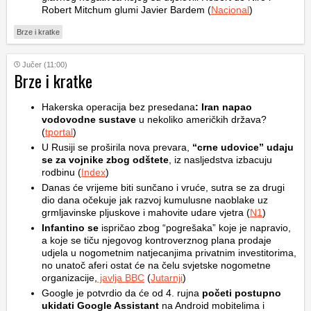
Robert Mitchum glumi Javier Bardem (
Nacional
)
Brze i kratke
Jučer (11:00)
Brze i kratke
Hakerska operacija bez presedana
: Iran napao
vodovodne sustave
u nekoliko američkih država?
(
tportal
)
U Rusiji se proširila nova prevara,
“crne udovice” udaju
se za vojnike zbog odštete
, iz nasljedstva izbacuju
rodbinu (
Index
)
Danas će vrijeme biti sunčano i vruće, sutra se za drugi
dio dana očekuje jak razvoj kumulusne naoblake uz
grmljavinske pljuskove i mahovite udare vjetra (
N1
)
Infantino se
ispričao zbog “pogrešaka” koje je napravio,
a koje se tiču njegovog kontroverznog plana prodaje
udjela u nogometnim natjecanjima privatnim investitorima,
no unatoč aferi ostat će na čelu svjetske nogometne
organizacije,
javlja BBC
(
Jutarnji
)
Google je potvrdio da će od 4. rujna
početi postupno
ukidati Google Assistant
na Android mobitelima i