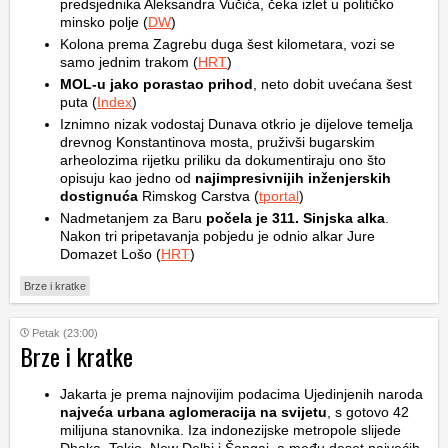
predsjednika Aleksandra Vučića, čeka izlet u političko
minsko polje (
DW
)
Kolona prema Zagrebu duga šest kilometara, vozi se
samo jednim trakom (
HRT
)
MOL-u jako porastao prihod
, neto dobit uvećana šest
puta (
Index
)
Iznimno nizak vodostaj Dunava otkrio je dijelove temelja
drevnog Konstantinova mosta, pruživši bugarskim
arheolozima rijetku priliku da dokumentiraju ono što
opisuju kao jedno od
najimpresivnijih inženjerskih
dostignuća
Rimskog Carstva (
tportal
)
Nadmetanjem za Baru
počela je 311. Sinjska alka
.
Nakon tri pripetavanja pobjedu je odnio alkar Jure
Domazet Lošo (
HRT
)
Brze i kratke
Petak (23:00)
Brze i kratke
Jakarta je prema najnovijim podacima Ujedinjenih naroda
najveća urbana aglomeracija na svijetu
, s gotovo 42
milijuna stanovnika. Iza indonezijske metropole slijede