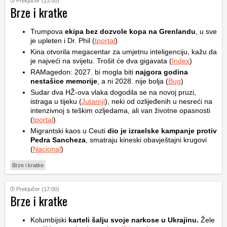
Prekjučer (23:00)
Brze i kratke
Trumpova
ekipa bez dozvole kopa na Grenlandu
, u sve
je upleten i Dr. Phil (
tportal
)
Kina otvorila megacentar za umjetnu inteligenciju, kažu da
je najveći na svijetu. Trošit će dva gigavata (
Index
)
RAMagedon: 2027. bi mogla biti
najgora godina
nestašice memorije
, a ni 2028. nije bolja (
Bug
)
Sudar dva HŽ-ova vlaka dogodila se na novoj pruzi,
istraga u tijeku (
Jutarnji
), neki od ozlijeđenih u nesreći na
intenzivnoj s teškim ozljedama, ali van životne opasnosti
(
tportal
)
Migrantski kaos u Ceuti
dio je izraelske kampanje protiv
Pedra Sancheza
, smatraju kineski obavještajni krugovi
(
Nacional
)
Brze i kratke
Prekjučer (17:00)
Brze i kratke
Kolumbijski
karteli šalju svoje narkose u Ukrajinu.
Žele