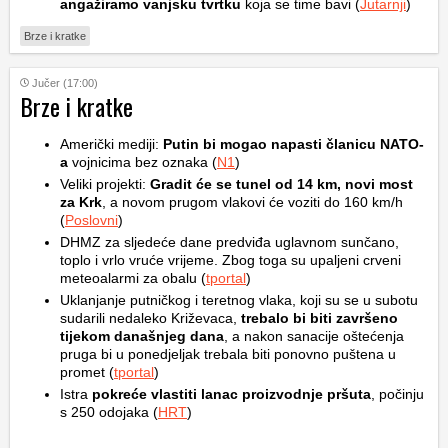
angažiramo vanjsku tvrtku
koja se time bavi (
Jutarnji
)
Brze i kratke
Jučer (17:00)
Brze i kratke
Američki mediji:
Putin bi mogao napasti članicu NATO-
a
vojnicima bez oznaka (
N1
)
Veliki projekti:
Gradit će se tunel od 14 km, novi most
za Krk
, a novom prugom vlakovi će voziti do 160 km/h
(
Poslovni
)
DHMZ za sljedeće dane predviđa uglavnom sunčano,
toplo i vrlo vruće vrijeme. Zbog toga su upaljeni crveni
meteoalarmi za obalu (
tportal
)
Uklanjanje putničkog i teretnog vlaka, koji su se u subotu
sudarili nedaleko Križevaca,
trebalo bi biti završeno
tijekom današnjeg dana
, a nakon sanacije oštećenja
pruga bi u ponedjeljak trebala biti ponovno puštena u
promet (
tportal
)
Istra
pokreće vlastiti lanac proizvodnje pršuta
, počinju
s 250 odojaka (
HRT
)