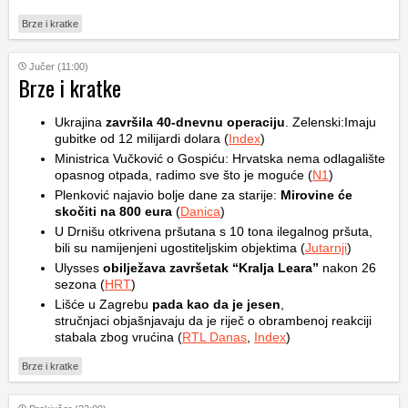
Brze i kratke
Jučer (11:00)
Brze i kratke
Ukrajina
završila 40-dnevnu operaciju
. Zelenski:Imaju
gubitke od 12 milijardi dolara (
Index
)
Ministrica Vučković o Gospiću: Hrvatska nema odlagalište
opasnog otpada, radimo sve što je moguće (
N1
)
Plenković najavio bolje dane za starije:
Mirovine će
skočiti na 800 eura
(
Danica
)
U Drnišu otkrivena pršutana s 10 tona ilegalnog pršuta,
bili su namijenjeni ugostiteljskim objektima (
Jutarnji
)
Ulysses
obilježava završetak “Kralja Leara”
nakon 26
sezona (
HRT
)
Lišće u Zagrebu
pada kao da je jesen
,
stručnjaci objašnjavaju da je riječ o obrambenoj reakciji
stabala zbog vrućina (
RTL Danas
,
Index
)
Brze i kratke