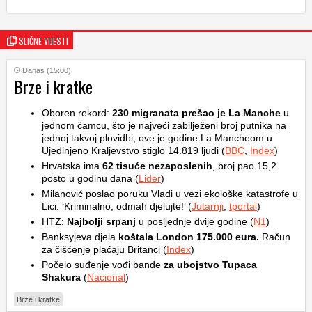
SLIČNE VIJESTI
Danas (15:00)
Brze i kratke
Oboren rekord:
230 migranata prešao je La Manche
u
jednom čamcu, što je najveći zabilježeni broj putnika na
jednoj takvoj plovidbi, ove je godine La Mancheom u
Ujedinjeno Kraljevstvo stiglo 14.819 ljudi (
BBC
,
Index
)
Hrvatska ima
62 tisuće nezaposlenih
, broj pao 15,2
posto u godinu dana (
Lider
)
Milanović poslao poruku Vladi u vezi ekološke katastrofe u
Lici: ‘Kriminalno, odmah djelujte!’ (
Jutarnji
,
tportal
)
HTZ:
Najbolji srpanj
u posljednje dvije godine (
N1
)
Banksyjeva djela
koštala London 175.000 eura.
Račun
za čišćenje plaćaju Britanci (
Index
)
Počelo suđenje vođi bande
za ubojstvo Tupaca
Shakura
(
Nacional
)
Brze i kratke