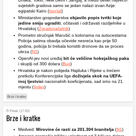
Dhaka, Tokio, New Delhi i Šangaj, a među deset najvećih
svjetskih gradova samo se jedan nalazi izvan Azije:
egipatski Kairo (
tportal
)
Ministarstvo gospodarstva
objavilo popis tvrtki koje
jedine smiju ugraditi
, očitavati i održavati razdjelnike u
Hrvatskoj (
Zgradonačelnik
)
Prometni stručnjak Marušić o kolonama na autocestama:
Policija satima obavlja očevide nesreća kao prije 50
godina, policija bi trebala koristiti dronove da se proces
ubrza (
N1
)
OpenAI-jev novi uređaj
bit će veličine hokejaškog paka
i skuplji od 300 dolara (
Bug
)
Hrvatska je nakon pobjeda Hajduka i Rijeke u trećem
pretkolu Konferencijske lige
doživjela skok na UEFA-
inoj ljestvici
nacionalnih koeficijenata, sad smo na 21.
mjestu (
Index
)
Brze i kratke
Petak (17:00)
Brze i kratke
Medved:
Mirovine će rasti za 201.304 branitelja
(
N1
)