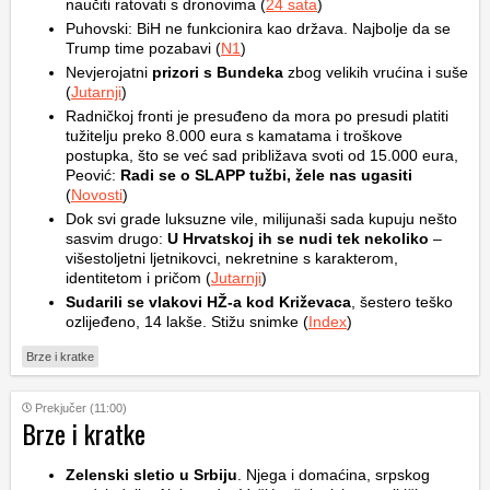
naučiti ratovati s dronovima (
24 sata
)
Puhovski: BiH ne funkcionira kao država. Najbolje da se
Trump time pozabavi (
N1
)
Nevjerojatni
prizori s Bundeka
zbog velikih vrućina i suše
(
Jutarnji
)
Radničkoj fronti je presuđeno da mora po presudi platiti
tužitelju preko 8.000 eura s kamatama i troškove
postupka, što se već sad približava svoti od 15.000 eura,
Peović:
Radi se o SLAPP tužbi, žele nas ugasiti
(
Novosti
)
Dok svi grade luksuzne vile, milijunaši sada kupuju nešto
sasvim drugo:
U Hrvatskoj ih se nudi tek nekoliko
–
višestoljetni ljetnikovci, nekretnine s karakterom,
identitetom i pričom (
Jutarnji
)
Sudarili se vlakovi HŽ-a kod Križevaca
, šestero teško
ozlijeđeno, 14 lakše. Stižu snimke (
Index
)
Brze i kratke
Prekjučer (11:00)
Brze i kratke
Zelenski sletio u Srbiju
. Njega i domaćina, srpskog