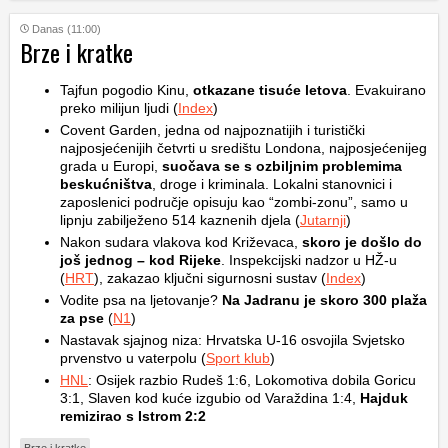
Danas (11:00)
Brze i kratke
Tajfun pogodio Kinu,
otkazane tisuće letova
. Evakuirano
preko milijun ljudi (
Index
)
Covent Garden, jedna od najpoznatijih i turistički
najposjećenijih četvrti u središtu Londona, najposjećenijeg
grada u Europi,
suočava se s ozbiljnim problemima
beskućništva
, droge i kriminala. Lokalni stanovnici i
zaposlenici područje opisuju kao “zombi-zonu”, samo u
lipnju zabilježeno 514 kaznenih djela (
Jutarnji
)
Nakon sudara vlakova kod Križevaca,
skoro je došlo do
još jednog – kod Rijeke
. Inspekcijski nadzor u HŽ-u
(
HRT
), zakazao ključni sigurnosni sustav (
Index
)
Vodite psa na ljetovanje?
Na Jadranu je skoro 300 plaža
za pse
(
N1
)
Nastavak sjajnog niza: Hrvatska U-16 osvojila Svjetsko
prvenstvo u vaterpolu (
Sport klub
)
HNL
: Osijek razbio Rudeš 1:6, Lokomotiva dobila Goricu
3:1, Slaven kod kuće izgubio od Varaždina 1:4,
Hajduk
remizirao s Istrom 2:2