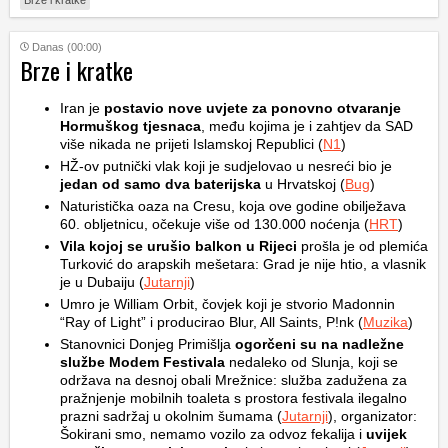
Brze i kratke
Danas (00:00)
Brze i kratke
Iran je
postavio nove uvjete za ponovno otvaranje
Hormuškog tjesnaca
, među kojima je i zahtjev da SAD
više nikada ne prijeti Islamskoj Republici (
N1
)
HŽ-ov putnički vlak koji je sudjelovao u nesreći bio je
jedan od samo dva baterijska
u Hrvatskoj (
Bug
)
Naturistička oaza na Cresu, koja ove godine obilježava
60. obljetnicu, očekuje više od 130.000 noćenja (
HRT
)
Vila kojoj se urušio balkon u Rijeci
prošla je od plemića
Turković do arapskih mešetara: Grad je nije htio, a vlasnik
je u Dubaiju (
Jutarnji
)
Umro je William Orbit, čovjek koji je stvorio Madonnin
“Ray of Light” i producirao Blur, All Saints, P!nk (
Muzika
)
Stanovnici Donjeg Primišlja
ogorčeni su na nadležne
službe Modem Festivala
nedaleko od Slunja, koji se
održava na desnoj obali Mrežnice: služba zadužena za
pražnjenje mobilnih toaleta s prostora festivala ilegalno
prazni sadržaj u okolnim šumama (
Jutarnji
), organizator:
Šokirani smo, nemamo vozilo za odvoz fekalija i
uvijek