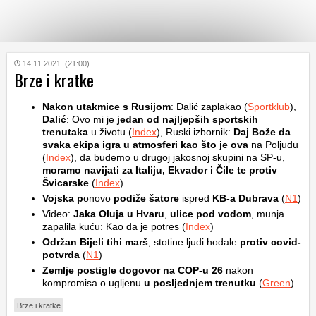
KATEGORIJE
14.11.2021. (21:00)
Brze i kratke
HRVATSKI
Nakon utakmice s Rusijom
: Dalić zaplakao (
Sportklub
),
WEB
Dalić
: Ovo mi je
jedan od najljepših sportskih
trenutaka
u životu (
Index
), Ruski izbornik:
Daj Bože da
svaka ekipa igra u atmosferi kao što je ova
na Poljudu
(
Index
), da budemo u drugoj jakosnoj skupini na SP-u,
moramo navijati za Italiju, Ekvador i Čile te protiv
Švicarske
(
Index
)
Vojska p
onovo
podiže šatore
ispred
KB-a Dubrava
(
N1
)
Video:
Jaka Oluja u Hvaru
,
ulice pod vodom
, munja
zapalila kuću: Kao da je potres (
Index
)
Održan Bijeli tihi marš
, stotine ljudi hodale
protiv covid-
potvrda
(
N1
)
Zemlje postigle dogovor na COP-u 26
nakon
kompromisa o ugljenu
u posljednjem trenutku
(
Green
)
Brze i kratke