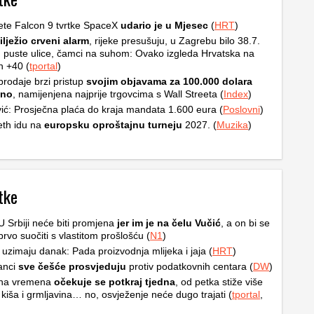
ete Falcon 9 tvrtke SpaceX
udario je u Mjesec
(
HRT
)
ilježio crveni alarm
, rijeke presušuju, u Zagrebu bilo 38.7.
, puste ulice, čamci na suhom: Ovako izgleda Hrvatska na
h +40 (
tportal
)
rodaje brzi pristup
svojim objavama za 100.000 dolara
čno
, namijenjena najprije trgovcima s Wall Streeta (
Index
)
ić: Prosječna plaća do kraja mandata 1.600 eura (
Poslovni
)
th idu na
europsku oproštajnu turneju
2027. (
Muzika
)
tke
 U Srbiji neće biti promjena
jer im je na čelu Vučić
, a on bi se
prvo suočiti s vlastitom prošlošću (
N1
)
 uzimaju danak: Pada proizvodnja mlijeka i jaja (
HRT
)
anci
sve češće prosvjeduju
protiv podatkovnih centara (
DW
)
na vremena
očekuje se potkraj tjedna
, od petka stiže više
 kiša i grmljavina… no, osvježenje neće dugo trajati (
tportal
,