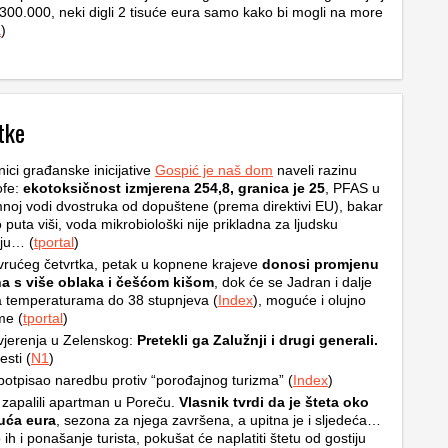
300.000, neki digli 2 tisuće eura samo kako bi mogli na more
a
)
tke
nici građanske inicijative
Gospić je naš dom
naveli razinu
ofe:
ekotoksičnost izmjerena 254,8, granica je 25
, PFAS u
oj vodi dvostruka od dopuštene (prema direktivi EU), bakar
o puta viši, voda mikrobiološki nije prikladna za ljudsku
ju… (
tportal
)
rućeg četvrtka, petak u kopnene krajeve
donosi promjenu
a s više oblaka i češćom kišom
, dok će se Jadran i dalje
na temperaturama do 38 stupnjeva (
Index
), moguće i olujno
me (
tportal
)
jerenja u Zelenskog:
Pretekli ga Zalužnji i drugi generali.
esti (
N1
)
otpisao naredbu protiv “porođajnog turizma” (
Index
)
 zapalili apartman u Poreču.
Vlasnik tvrdi da je šteta oko
suća eura
, sezona za njega završena, a upitna je i sljedeća…
 ih i ponašanje turista, pokušat će naplatiti štetu od gostiju