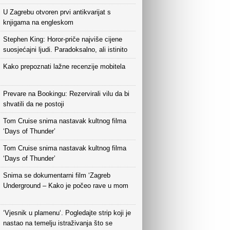
U Zagrebu otvoren prvi antikvarijat s
knjigama na engleskom
Stephen King: Horor-priče najviše cijene
suosjećajni ljudi. Paradoksalno, ali istinito
Kako prepoznati lažne recenzije mobitela
Prevare na Bookingu: Rezervirali vilu da bi
shvatili da ne postoji
Tom Cruise snima nastavak kultnog filma
‘Days of Thunder’
Tom Cruise snima nastavak kultnog filma
‘Days of Thunder’
Snima se dokumentarni film ‘Zagreb
Underground – Kako je počeo rave u mom
‘Vjesnik u plamenu‘. Pogledajte strip koji je
nastao na temelju istraživanja što se