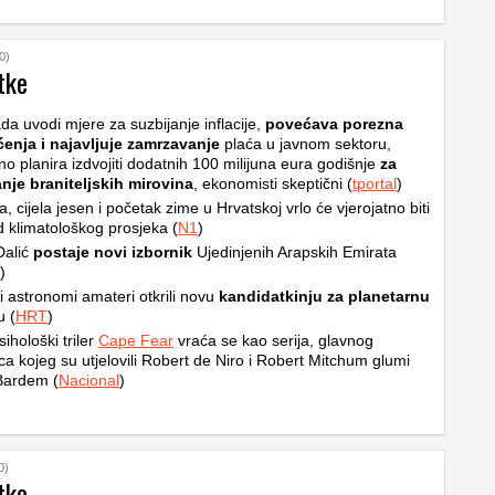
0)
tke
da uvodi mjere za suzbijanje inflacije,
povećava porezna
ćenja i najavljuje zamrzavanje
plaća u javnom sektoru,
no planira izdvojiti dodatnih 100 milijuna eura godišnje
za
nje braniteljskih mirovina
, ekonomisti skeptični (
tportal
)
ta, cijela jesen i početak zime u Hrvatskoj vrlo će vjerojatno biti
od klimatološkog prosjeka (
N1
)
Dalić
postaje novi izbornik
Ujedinjenih Arapskih Emirata
)
i astronomi amateri otkrili novu
kandidatkinju za planetarnu
u (
HRT
)
sihološki triler
Cape Fear
vraća se kao serija, glavnog
ca kojeg su utjelovili Robert de Niro i Robert Mitchum glumi
Bardem (
Nacional
)
0)
tke