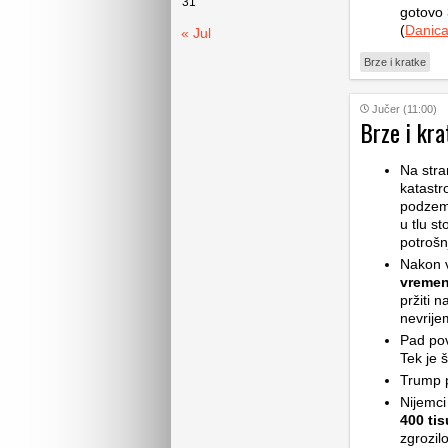
31
gotovo 
(
Danic
« Jul
Brze i kratke
Jučer (11:00)
Brze i kra
Na stra
katastr
podzemn
u tlu st
potrošn
Nakon v
vremen
pržiti 
nevrije
Pad pov
Tek je š
Trump p
Nijemci
400 ti
zgrozilo