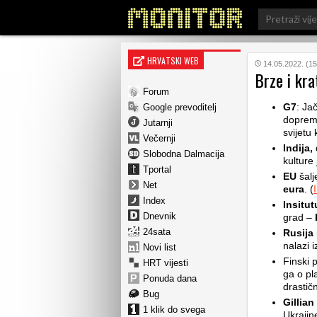
Search
for:
HRVATSKI WEB
14.05.2022. (15
Brze i kra
Forum
G7
: Ja
Google prevoditelj
doprema
Jutarnji
svijetu 
Večernji
Indija,
Slobodna Dalmacija
kulture 
Tportal
EU
šalj
Net
eura
. (
Index
Insitut
Dnevnik
grad –
24sata
Rusija
nalazi i
Novi list
Finski 
HRT vijesti
ga o pl
Ponuda dana
drastič
Bug
Gillian
1 klik do svega
Ukrajin