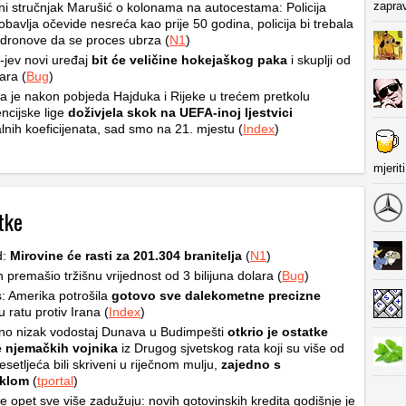
zapra
i stručnjak Marušić o kolonama na autocestama: Policija
obavlja očevide nesreća kao prije 50 godina, policija bi trebala
ti dronove da se proces ubrza (
N1
)
jev novi uređaj
bit će veličine hokejaškog paka
i skuplji od
ara (
Bug
)
a je nakon pobjeda Hajduka i Rijeke u trećem pretkolu
ncijske lige
doživjela skok na UEFA-inoj ljestvici
lnih koeficijenata, sad smo na 21. mjestu (
Index
)
mjerit
tke
d:
Mirovine će rasti za 201.304 branitelja
(
N1
)
premašio tržišnu vrijednost od 3 bilijuna dolara (
Bug
)
: Amerika potrošila
gotovo sve dalekometne precizne
 ratu protiv Irana (
Index
)
no nizak vodostaj Dunava u Budimpešti
otkrio je ostatke
e njemačkih vojnika
iz Drugog sjvetskog rata koji su više od
setljeća bili skriveni u riječnom mulju,
zajedno s
klom
(
tportal
)
se opet sve više zadužuju: novih gotovinskih kredita godišnje je