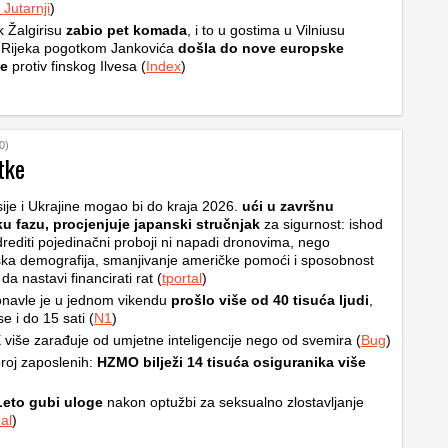
Jutarnji
)
k Žalgirisu
zabio pet komada
, i to u gostima u Vilniusu
 Rijeka pogotkom Jankovića
došla do nove europske
e
protiv finskog Ilvesa (
Index
)
0)
tke
ije i Ukrajine mogao bi do kraja 2026.
ući u završnu
ku fazu, procjenjuje japanski stručnjak
za sigurnost: ishod
rediti pojedinačni proboji ni napadi dronovima, nego
ska demografija, smanjivanje američke pomoći i sposobnost
a nastavi financirati rat (
tportal
)
navle je u jednom vikendu
prošlo više od 40 tisuća ljudi
,
e i do 15 sati (
N1
)
više zarađuje od umjetne inteligencije nego od svemira (
Bug
)
roj zaposlenih:
HZMO bilježi 14 tisuća osiguranika više
Leto gubi uloge
nakon optužbi za seksualno zlostavljanje
al
)