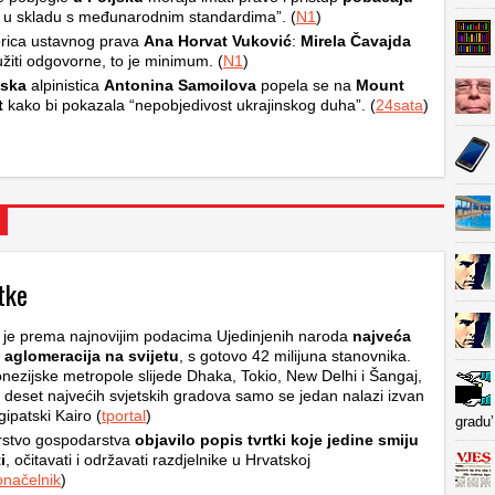
to u skladu s međunarodnim standardima”. (
N1
)
rica ustavnog prava
Ana Horvat Vuković
:
Mirela Čavajda
žiti odgovorne, to je minimum. (
N1
)
nska
alpinistica
Antonina Samoilova
popela se na
Mount
t
kako bi pokazala “nepobjedivost ukrajinskog duha”. (
24sata
)
tke
 je prema najnovijim podacima Ujedinjenih naroda
najveća
 aglomeracija na svijetu
, s gotovo 42 milijuna stanovnika.
onezijske metropole slijede Dhaka, Tokio, New Delhi i Šangaj,
deset najvećih svjetskih gradova samo se jedan nalazi izvan
gipatski Kairo (
tportal
)
gradu’
rstvo gospodarstva
objavilo popis tvrtki koje jedine smiju
i
, očitavati i održavati razdjelnike u Hrvatskoj
načelnik
)