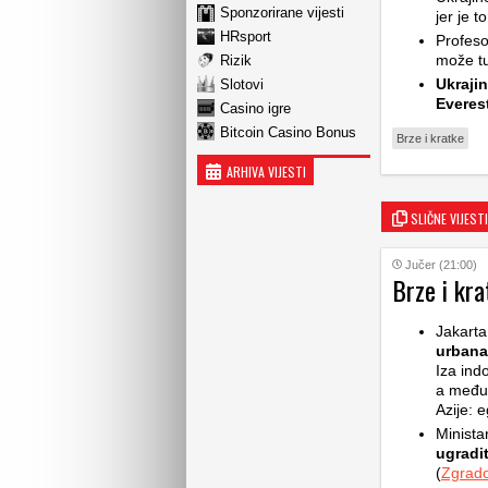
Sponzorirane vijesti
jer je 
HRsport
Profeso
može tu
Rizik
Ukraji
Slotovi
Everes
Casino igre
Bitcoin Casino Bonus
Brze i kratke
ARHIVA VIJESTI
SLIČNE VIJESTI
Jučer (21:00)
Brze i kra
Jakarta
urbana
Iza ind
a među 
Azije: e
Minista
ugradit
(
Zgrado