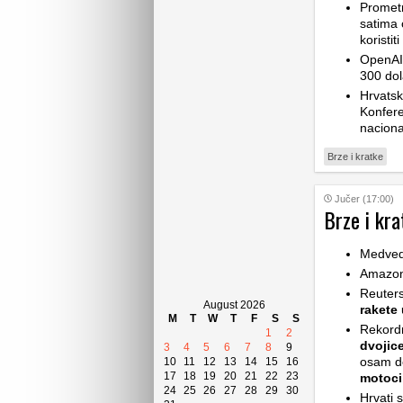
Prometn
satima 
koristi
OpenAI-
300 dol
Hrvatsk
Konfere
naciona
Brze i kratke
Jučer (17:00)
Brze i kra
Medve
Amazon 
Reuters
August 2026
rakete
u
M
T
W
T
F
S
S
Rekord
1
2
dvojic
3
4
5
6
7
8
9
osam de
10
11
12
13
14
15
16
17
18
19
20
21
22
23
motoci
24
25
26
27
28
29
30
Hrvati 