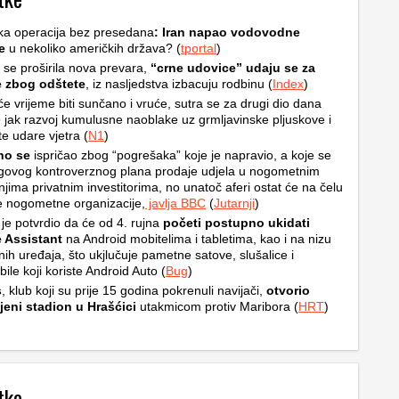
ka operacija bez presedana
: Iran napao vodovodne
e
u nekoliko američkih država? (
tportal
)
i se proširila nova prevara,
“crne udovice” udaju se za
e zbog odštete
, iz nasljedstva izbacuju rodbinu (
Index
)
e vrijeme biti sunčano i vruće, sutra se za drugi dio dana
 jak razvoj kumulusne naoblake uz grmljavinske pljuskove i
e udare vjetra (
N1
)
ino se
ispričao zbog “pogrešaka” koje je napravio, a koje se
egovog kontroverznog plana prodaje udjela u nogometnim
njima privatnim investitorima, no unatoč aferi ostat će na čelu
e nogometne organizacije,
javlja BBC
(
Jutarnji
)
je potvrdio da će od 4. rujna
početi postupno ukidati
 Assistant
na Android mobitelima i tabletima, kao i na nizu
ih uređaja, što ukjlučuje pametne satove, slušalice i
ile koji koriste Android Auto (
Bug
)
s
, klub koji su prije 15 godina pokrenuli navijači,
otvorio
jeni stadion u Hrašćici
utakmicom protiv Maribora (
HRT
)
tke