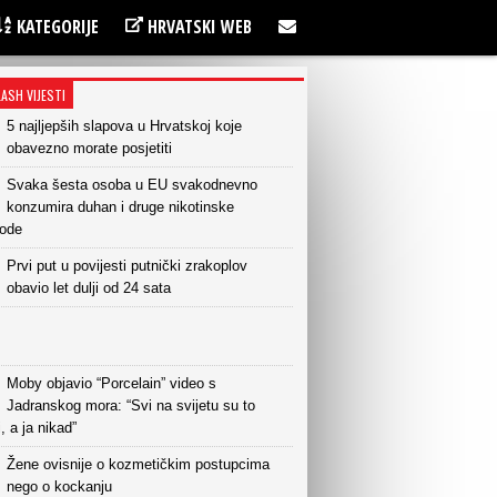
KATEGORIJE
HRVATSKI WEB
LASH VIJESTI
5 najljepših slapova u Hrvatskoj koje
obavezno morate posjetiti
Svaka šesta osoba u EU svakodnevno
konzumira duhan i druge nikotinske
vode
Prvi put u povijesti putnički zrakoplov
obavio let dulji od 24 sata
Moby objavio “Porcelain” video s
Jadranskog mora: “Svi na svijetu su to
i, a ja nikad”
Žene ovisnije o kozmetičkim postupcima
nego o kockanju