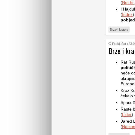
(
Net.hr
,
I Hajdu
(
Index
)
pobjed
Brze i kratke
Prekjučer (23:0
Brze i kra
Rat Rus
politič
neće od
ukrajin
Europe d
Kroz Ko
čekalo s
SpaceX 
Raste b
(
Lider
)
Jared 
(
Nacion