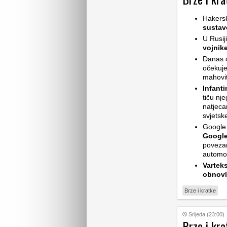
Hakers
sustav
U Rusij
vojnik
Danas ć
očekuje
mahovit
Infant
tiču nj
natjeca
svjetsk
Google 
Google
povezan
automob
Vartek
obnovl
Brze i kratke
Srijeda (23:00)
Brze i kra