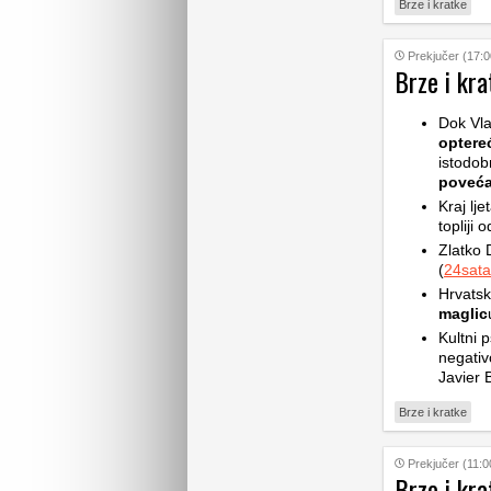
Brze i kratke
Prekjučer (17:0
Brze i kra
Dok Vla
optere
istodob
poveća
Kraj lje
topliji 
Zlatko 
(
24sata
Hrvatsk
maglic
Kultni p
negativ
Javier 
Brze i kratke
Prekjučer (11:0
Brze i kra