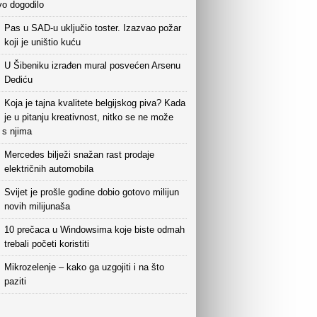
vo dogodilo
Pas u SAD-u uključio toster. Izazvao požar
koji je uništio kuću
U Šibeniku izrađen mural posvećen Arsenu
Dediću
Koja je tajna kvalitete belgijskog piva? Kada
je u pitanju kreativnost, nitko se ne može
i s njima
Mercedes bilježi snažan rast prodaje
električnih automobila
Svijet je prošle godine dobio gotovo milijun
novih milijunaša
10 prečaca u Windowsima koje biste odmah
trebali početi koristiti
Mikrozelenje – kako ga uzgojiti i na što
paziti