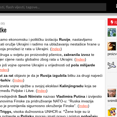
F
:00)
tke
čamo ekonomsku i političku izolaciju
Rusije
, nastavljamo
ti oružje Ukrajini i radimo na ublažavanju nestašice hrane u
koja proizlazi iz rata u Ukrajini. (
Index
)
proiz
druga u svijetu po proizvodnji pšenice
,
zabranila izvoz
te
jer cijene rastu globalno zbog rata u Ukrajini. (
Index
)
e još vojne opreme Ukrajini u vrijednosti od
pola milijarde
Index
)
ut za rat
objavio je da je
Rusija izgubila
bitku za drugi najveći
Harkiv
. (
Index
)
izvela vojne vježbe u svojoj eksklavi
Kalinjingradu
koja se
zmeđu Poljske i Litve. (
Index
)
predsjednik
Sauli Niinisto
nazvao
Vladimira Putina
i izvijestio
snimil
anovima Finske za pridruživanje NATO-u: “Ruska invazija
no je promijenila sigurnosno okruženje Finske”. (
Index
)
 Triggs,
visoka dužnosnica UNHCR-a:
“
Žene koje su iz
e pobjegle
u Poljsku
moraju imati pravo i pristup
pobačaju