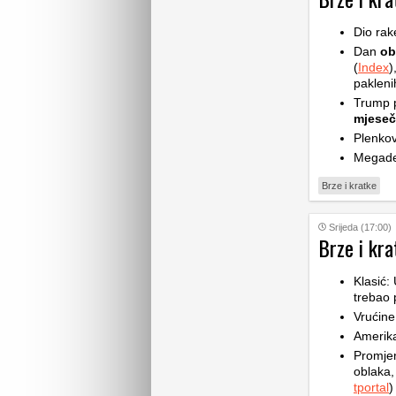
Dio rak
Dan
ob
(
Index
)
pakleni
Trump p
mjese
Plenkov
Megade
Brze i kratke
Srijeda (17:00)
Brze i kra
Klasić:
trebao 
Vrućine
Amerik
Promje
oblaka,
tportal
)