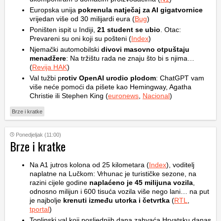
Europska unija
pokrenula natječaj za AI gigatvornice
vrijedan više od 30 milijardi eura (
Bug
)
Poništen ispit u Indiji,
21 student se ubio
. Otac:
Prevareni su oni koji su pošteni (
Index
)
Njemački automobilski
divovi masovno otpuštaju
menadžere
: Na tržištu rada ne znaju što bi s njima…
(
Revija HAK
)
Val tužbi p
rotiv OpenAI urodio plodom
: ChatGPT vam
više neće pomoći da pišete kao Hemingway, Agatha
Christie ili Stephen King (
euronews
,
Nacional
)
Brze i kratke
Ponedjeljak (11:00)
Brze i kratke
Na A1 jutros kolona od 25 kilometara (
Index
), voditelj
naplatne na Lučkom: Vrhunac je turističke sezone, na
razini cijele godine
naplaćeno je 45 milijuna vozila
,
odnosno milijun i 600 tisuća vozila više nego lani… na put
je najbolje
krenuti između utorka i četvrtka
(
RTL
,
tportal
)
Toplinski val koji posljednjih dana zahvaća Hrvatsku danas