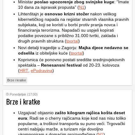
Ministar
poslao upozorenje zbog svinjske kuge
: “Imate
10 dana za ispravak propusta” (
N1
)
Lihtenštajn je
osnovao krizni stožer
nakon velikog
kibernetičkog napada na registar stvarnih vlasnika pravnih
subjekata, koji se koristi u borbi protiv pranja novca i
financiranja terorizma. Napadači su uspjeli kopirati
podatke povezane s približno 31.000 tvrtki, zaklada i
drugih pravnih struktura (
tportal
)
Novi detalji tragedije u Zagorju:
Majka djece nedavno se
odselila
iz obiteljske kuće (
tportal
)
Koprivnica će ponovno postati središte srednjovjekovnih
spektakla –
Renesansni festival
od 20-23. kolovoza
(
HRT
,
ePodravina
)
Brze i kratke
Ponedjeljak (17:00)
Brze i kratke
Uzgajivač objasnio
zašto kilogram rajčica košta deset
eura
: Radi se o cherry rajčicama koje kod nas nisu toliko
popularne, a troškovi transporta su puno veći. Trgovački
centri nabijaju marže, a turizam nije dovoljno
ukomponiram s domaćim proizvođačima (
N1
)