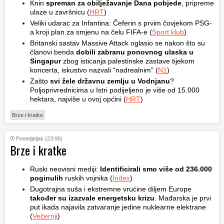
Knin
spreman za obilježavanje Dana pobjede
, pripreme
ulaze u završnicu (
HRT
)
Veliki udarac za Infantina: Čeferin s prvim čovjekom PSG-
a kroji plan za smjenu na čelu FIFA-e (
Sport klub
)
Britanski sastav Massive Attack oglasio se nakon što su
članovi benda
dobili zabranu ponovnog ulaska u
Singapur
zbog isticanja palestinske zastave tijekom
koncerta, iskustvo nazvali “nadrealnim” (
N1
)
Zašto
svi žele državnu zemlju u Vodnjanu
?
Poljoprivrednicima u Istri podijeljeno je više od 15.000
hektara, najviše u ovoj općini (
HRT
)
Brze i kratke
Ponedjeljak (23:00)
Brze i kratke
Ruski neovisni mediji:
Identificirali smo više od 236.000
poginulih
ruskih vojnika (
Index
)
Dugotrajna suša i ekstremne vrućine diljem Europe
također su izazvale energetsku krizu
. Mađarska je prvi
put ikada najavila zatvaranje jedine nuklearne elektrane
(
Večernji
)