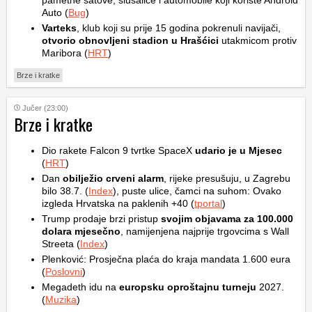
pametne satove, slušalice i automobile koji koriste Android
Auto (
Bug
)
Varteks
, klub koji su prije 15 godina pokrenuli navijači,
otvorio obnovljeni stadion u Hrašćici
utakmicom protiv
Maribora (
HRT
)
Brze i kratke
Jučer (23:00)
Brze i kratke
Dio rakete Falcon 9 tvrtke SpaceX
udario je u Mjesec
(
HRT
)
Dan
obilježio crveni alarm
, rijeke presušuju, u Zagrebu
bilo 38.7. (
Index
), puste ulice, čamci na suhom: Ovako
izgleda Hrvatska na paklenih +40 (
tportal
)
Trump prodaje brzi pristup
svojim objavama za 100.000
dolara mjesečno
, namijenjena najprije trgovcima s Wall
Streeta (
Index
)
Plenković: Prosječna plaća do kraja mandata 1.600 eura
(
Poslovni
)
Megadeth idu na
europsku oproštajnu turneju
2027.
(
Muzika
)