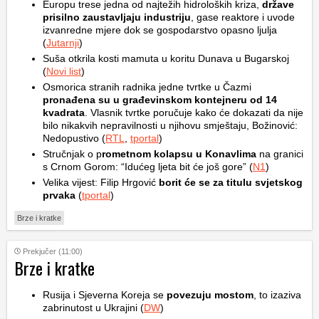
Europu trese jedna od najtežih hidroloških kriza,
države
prisilno zaustavljaju industriju
, gase reaktore i uvode
izvanredne mjere dok se gospodarstvo opasno ljulja
(
Jutarnji
)
Suša otkrila kosti mamuta u koritu Dunava u Bugarskoj
(
Novi list
)
Osmorica stranih radnika jedne tvrtke u Čazmi
pronađena su u građevinskom kontejneru od 14
kvadrata
. Vlasnik tvrtke poručuje kako će dokazati da nije
bilo nikakvih nepravilnosti u njihovu smještaju, Božinović:
Nedopustivo (
RTL
,
tportal
)
Stručnjak o p
rometnom kolapsu u Konavlima
na granici
s Crnom Gorom: “Idućeg ljeta bit će još gore” (
N1
)
Velika vijest: Filip Hrgović
borit će se za titulu svjetskog
prvaka
(
tportal
)
Brze i kratke
Prekjučer (11:00)
Brze i kratke
Rusija i Sjeverna Koreja se
povezuju mostom
, to izaziva
zabrinutost u Ukrajini (
DW
)