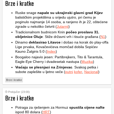
Brze i kratke
Ruske snage
napale su ukrajinski glavni grad Kijev
balističkim projektilima u srijedu ujutro, pri čemu je
poginulo najmanje 14 osoba, a ranjeno ih je 22, oštećene
zgrade u nekoliko četvrti (
Jutarnji
)
Tradicionalnom budnicom Knin
počeo proslavu 31.
obljetnice Oluje
: Stiže državni vrh i tisuće građana (
N1
)
Dinamo
deklasirao Litavce
i došao na korak do play-offa
Lige prvaka, Kovačevićeva momčad dobila Sopićev
Kauno Žalgiris 5:0 (
Index
)
Boogaloo najavio jesen: Partibrejkers, Tito & Tarantula,
Eagle-Eye Cherry i dvadesetak nastupa (
Muzika
)
Vraćaju se plesnjaci na Zrinjevac
. Svakog petka i
subote zaplešite u ljetno veče (
putni
kofer
,
Nacional
)
Brze i kratke
Prekjučer (23:00)
Brze i kratke
Potraga za rješenjem za Hormuz
spustila cijene nafte
ispod 80 dolara (
HRT
)