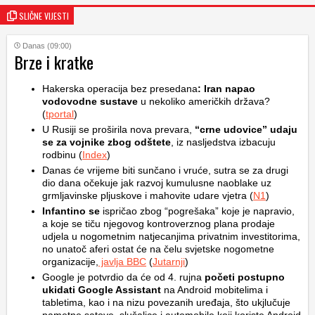
SLIČNE VIJESTI
Danas (09:00)
Brze i kratke
Hakerska operacija bez presedana
: Iran napao
vodovodne sustave
u nekoliko američkih država?
(
tportal
)
U Rusiji se proširila nova prevara,
“crne udovice” udaju
se za vojnike zbog odštete
, iz nasljedstva izbacuju
rodbinu (
Index
)
Danas će vrijeme biti sunčano i vruće, sutra se za drugi
dio dana očekuje jak razvoj kumulusne naoblake uz
grmljavinske pljuskove i mahovite udare vjetra (
N1
)
Infantino se
ispričao zbog “pogrešaka” koje je napravio,
a koje se tiču njegovog kontroverznog plana prodaje
udjela u nogometnim natjecanjima privatnim investitorima,
no unatoč aferi ostat će na čelu svjetske nogometne
organizacije,
javlja BBC
(
Jutarnji
)
Google je potvrdio da će od 4. rujna
početi postupno
ukidati Google Assistant
na Android mobitelima i
tabletima, kao i na nizu povezanih uređaja, što ukjlučuje