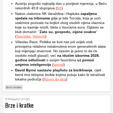
Austriju pogodio najtopliji dan u povijesti mjerenja, u Beču
rekordnih 40,8 stupnjeva (
N1
)
Nakon utakmice NK Varaždina i Hajduka
zapaljena
sjedala na tribinama
gdje je bila Torcida, koja je uoči
utakmice pozivala na bojkot zbog visokih cijena ulaznica
koje su kasnije snizili, šteta u tisućama eura. Oglasio se
klub domaćin: “
Zato su, gospodo, cijene ovakve
”
(
Sportske
,
Večernji
)
Višeslav Raos: Politika se kod nas još uvijek vodi
principima relativno netaknutima erom generativnih alata
koji mijenjaju stvarnost. No sasvim je jasno to da će,
osobito mlađi glasači, već
na idućim izborima 2028.
godine odlučivati
o svojim favoritima
uz pomoć
umjetne inteligencije
(
tportal
)
David Byrne sastavio playlistu za bicikliranje
, cijeli
bend ima sklopive bicikle kojima putuju kako bi istraživali
lokalna područja (
Ravno do dna
)
Brze i kratke
Prekjučer (17:00)
Brze i kratke