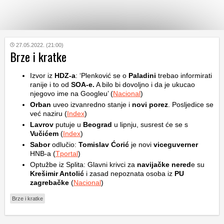
KATEGORIJE
27.05.2022. (21:00)
Brze i kratke
HRVATSKI
Izvor iz
HDZ-a
: ‘Plenković se o
Paladini
trebao informirati
WEB
ranije i to od
SOA-e.
A bilo bi dovoljno i da je ukucao
njegovo ime na Googleu’ (
Nacional
)
Orban
uveo izvanredno stanje i
novi porez
. Posljedice se
već naziru (
Index
)
Lavrov
putuje u
Beograd
u lipnju, susrest će se s
Vučićem
(
Index
)
Sabor
odlučio:
Tomislav Ćorić
je novi
viceguverner
HNB-a (
Tportal
)
Optužbe iz Splita: Glavni krivci za
navijačke nered
e su
Krešimir Antolić
i zasad nepoznata osoba iz
PU
zagrebačke
(
Nacional
)
Brze i kratke