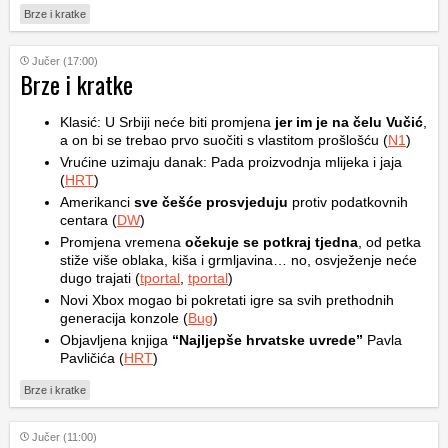
Brze i kratke
Jučer (17:00)
Brze i kratke
Klasić: U Srbiji neće biti promjena
jer im je na čelu Vučić
,
a on bi se trebao prvo suočiti s vlastitom prošlošću (
N1
)
Vrućine uzimaju danak: Pada proizvodnja mlijeka i jaja
(
HRT
)
Amerikanci
sve češće prosvjeduju
protiv podatkovnih
centara (
DW
)
Promjena vremena
očekuje se potkraj tjedna
, od petka
stiže više oblaka, kiša i grmljavina… no, osvježenje neće
dugo trajati (
tportal
,
tportal
)
Novi Xbox mogao bi pokretati igre sa svih prethodnih
generacija konzole (
Bug
)
Objavljena knjiga
“Najljepše hrvatske uvrede”
Pavla
Pavličića (
HRT
)
Brze i kratke
Jučer (11:00)