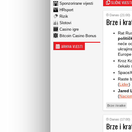
SLIČNE VIJESTI
Sponzorirane vijesti
HRsport
Danas (21:00)
Rizik
Brze i kra
Slotovi
Casino igre
Rat Rus
Bitcoin Casino Bonus
politič
neće od
ARHIVA VIJESTI
ukrajin
Europe d
Kroz Ko
čekalo s
SpaceX 
Raste b
(
Lider
)
Jared 
(
Nacion
Brze i kratke
Danas (17:00)
Brze i kra