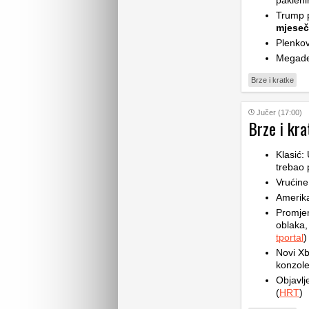
pakleni
Trump p
mjese
Plenkov
Megade
Brze i kratke
Jučer (17:00)
Brze i kra
Klasić:
trebao 
Vrućine
Amerik
Promje
oblaka,
tportal
)
Novi Xb
konzole
Objavlj
(
HRT
)