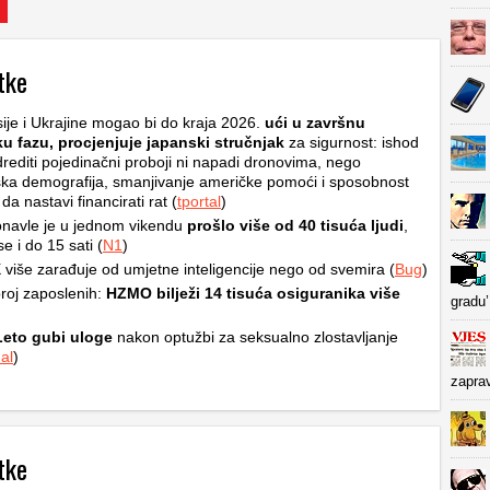
tke
ije i Ukrajine mogao bi do kraja 2026.
ući u završnu
ku fazu, procjenjuje japanski stručnjak
za sigurnost: ishod
rediti pojedinačni proboji ni napadi dronovima, nego
ska demografija, smanjivanje američke pomoći i sposobnost
a nastavi financirati rat (
tportal
)
navle je u jednom vikendu
prošlo više od 40 tisuća ljudi
,
e i do 15 sati (
N1
)
više zarađuje od umjetne inteligencije nego od svemira (
Bug
)
roj zaposlenih:
HZMO bilježi 14 tisuća osiguranika više
gradu’
Leto gubi uloge
nakon optužbi za seksualno zlostavljanje
al
)
zapra
tke