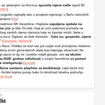
a za rješenjem za Hormuz
spustila cijene nafte
ispod 80
(
HRT
)
u pogodio najtopliji dan u povijesti mjerenja, u Beču rekordnih
upnjeva (
N1
)
utakmice NK Varaždina i Hajduka
zapaljena sjedala na
ama
gdje je bila Torcida, koja je uoči utakmice pozivala na
bog visokih cijena ulaznica koje su kasnije snizili, šteta u
a eura. Oglasio se klub domaćin: “
Zato su, gospodo, cijene
e
” (
Sportske
,
Večernji
)
v Raos: Politika se kod nas još uvijek vodi principima relativno
tima erom generativnih alata koji mijenjaju stvarnost. No
je jasno to da će, osobito mlađi glasači, već
na idućim
ma 2028. godine odlučivati
o svojim favoritima
uz pomoć
 inteligencije
(
tportal
)
yrne sastavio playlistu za bicikliranje
, cijeli bend ima
 bicikle kojima putuju kako bi istraživali lokalna područja
 do dna
)
0)
tke