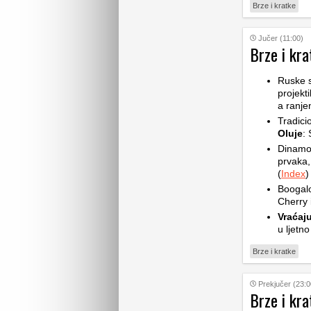
Brze i kratke
Jučer (11:00)
Brze i kra
Ruske 
projekt
a ranje
Tradic
Oluje
: 
Dinam
prvaka,
(
Index
)
Boogalo
Cherry 
Vraćaju
u ljetno
Brze i kratke
Prekjučer (23:0
Brze i kra