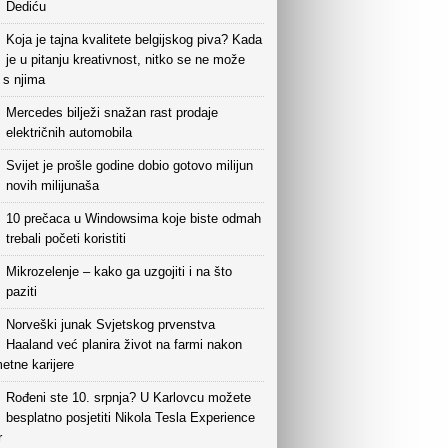
Dediću
Koja je tajna kvalitete belgijskog piva? Kada
je u pitanju kreativnost, nitko se ne može
i s njima
Mercedes bilježi snažan rast prodaje
električnih automobila
Svijet je prošle godine dobio gotovo milijun
novih milijunaša
10 prečaca u Windowsima koje biste odmah
trebali početi koristiti
Mikrozelenje – kako ga uzgojiti i na što
paziti
Norveški junak Svjetskog prvenstva
Haaland već planira život na farmi nakon
etne karijere
Rođeni ste 10. srpnja? U Karlovcu možete
besplatno posjetiti Nikola Tesla Experience
r