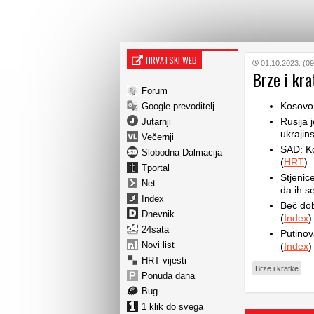
HRVATSKI WEB
01.10.2023. (09
Brze i kra
Forum
Kosovo 
Google prevoditelj
Rusija 
Jutarnji
ukrajins
Večernji
SAD: Ko
Slobodna Dalmacija
(
HRT
)
Tportal
Stjenic
Net
da ih se
Index
Beč dob
Dnevnik
(
Index
)
24sata
Putinov
Novi list
(
Index
)
HRT vijesti
Brze i kratke
Ponuda dana
Bug
1 klik do svega