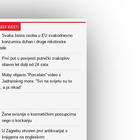
LASH VIJESTI
Svaka šesta osoba u EU svakodnevno
konzumira duhan i druge nikotinske
vode
Prvi put u povijesti putnički zrakoplov
obavio let dulji od 24 sata
Moby objavio “Porcelain” video s
Jadranskog mora: “Svi na svijetu su to
i, a ja nikad”
Žene ovisnije o kozmetičkim postupcima
nego o kockanju
U Zagrebu otvoren prvi antikvarijat s
knjigama na engleskom