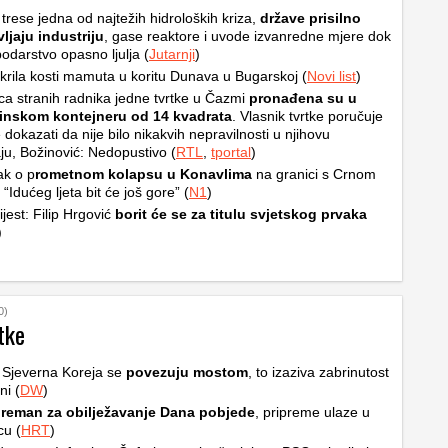
trese jedna od najtežih hidroloških kriza,
države prisilno
ljaju industriju
, gase reaktore i uvode izvanredne mjere dok
odarstvo opasno ljulja (
Jutarnji
)
krila kosti mamuta u koritu Dunava u Bugarskoj (
Novi list
)
a stranih radnika jedne tvrtke u Čazmi
pronađena su u
inskom kontejneru od 14 kvadrata
. Vlasnik tvrtke poručuje
 dokazati da nije bilo nikakvih nepravilnosti u njihovu
ju, Božinović: Nedopustivo (
RTL
,
tportal
)
ak o p
rometnom kolapsu u Konavlima
na granici s Crnom
“Idućeg ljeta bit će još gore” (
N1
)
ijest: Filip Hrgović
borit će se za titulu svjetskog prvaka
)
0)
tke
i Sjeverna Koreja se
povezuju mostom
, to izaziva zabrinutost
ni (
DW
)
reman za obilježavanje Dana pobjede
, pripreme ulaze u
cu (
HRT
)