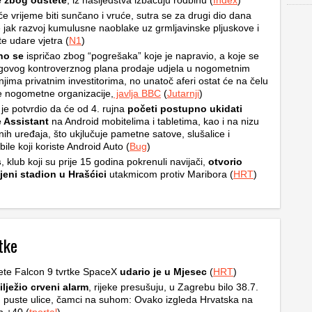
e zbog odštete
, iz nasljedstva izbacuju rodbinu (
Index
)
e vrijeme biti sunčano i vruće, sutra se za drugi dio dana
 jak razvoj kumulusne naoblake uz grmljavinske pljuskove i
e udare vjetra (
N1
)
ino se
ispričao zbog “pogrešaka” koje je napravio, a koje se
egovog kontroverznog plana prodaje udjela u nogometnim
njima privatnim investitorima, no unatoč aferi ostat će na čelu
e nogometne organizacije,
javlja BBC
(
Jutarnji
)
je potvrdio da će od 4. rujna
početi postupno ukidati
 Assistant
na Android mobitelima i tabletima, kao i na nizu
ih uređaja, što ukjlučuje pametne satove, slušalice i
ile koji koriste Android Auto (
Bug
)
s
, klub koji su prije 15 godina pokrenuli navijači,
otvorio
jeni stadion u Hrašćici
utakmicom protiv Maribora (
HRT
)
tke
ete Falcon 9 tvrtke SpaceX
udario je u Mjesec
(
HRT
)
ilježio crveni alarm
, rijeke presušuju, u Zagrebu bilo 38.7.
, puste ulice, čamci na suhom: Ovako izgleda Hrvatska na