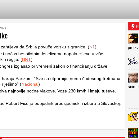
F
:07)
tke
zahtijeva da Srbija povuče vojsku s granice. (
N1
)
proiz
je i noćas bespilotnim letjelicama napala ciljeve u više
kih regija. (
HRT
)
ngres izglasao privremeni zakon o financiranju države.
e haraju Parizom: “Sve su otpornije, nema čudesnog tretmana
 riješimo” (
Nacional
)
snimil
iva najnovije noćne vlakove. Voze 230 km/h i imaju tuševe.
ac Robert Fico je pobjednik predsjedničkih izbora u Slovačkoj.