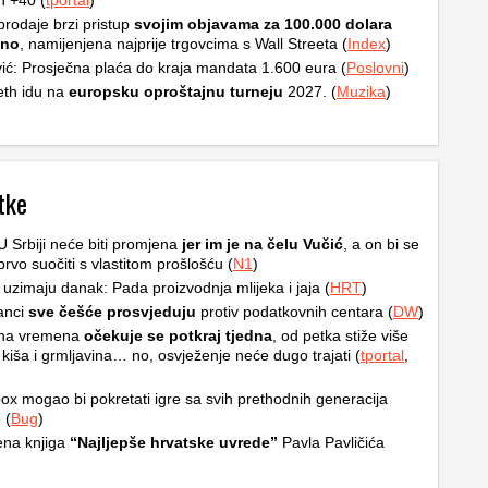
h +40 (
tportal
)
rodaje brzi pristup
svojim objavama za 100.000 dolara
čno
, namijenjena najprije trgovcima s Wall Streeta (
Index
)
ić: Prosječna plaća do kraja mandata 1.600 eura (
Poslovni
)
th idu na
europsku oproštajnu turneju
2027. (
Muzika
)
tke
 U Srbiji neće biti promjena
jer im je na čelu Vučić
, a on bi se
prvo suočiti s vlastitom prošlošću (
N1
)
 uzimaju danak: Pada proizvodnja mlijeka i jaja (
HRT
)
anci
sve češće prosvjeduju
protiv podatkovnih centara (
DW
)
na vremena
očekuje se potkraj tjedna
, od petka stiže više
 kiša i grmljavina… no, osvježenje neće dugo trajati (
tportal
,
ox mogao bi pokretati igre sa svih prethodnih generacija
 (
Bug
)
ena knjiga
“Najljepše hrvatske uvrede”
Pavla Pavličića