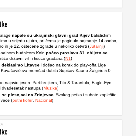
tke
snage
napale su ukrajinski glavni grad Kijev
balističkim
ilima u srijedu ujutro, pri čemu je poginulo najmanje 14 osoba,
no ih je 22, oštećene zgrade u nekoliko četvrti (
Jutarnji
)
ionalnom budnicom Knin
počeo proslavu 31. obljetnice
Stiže državni vrh i tisuće građana (
N1
)
o
deklasirao Litavce
i došao na korak do play-offa Lige
 Kovačevićeva momčad dobila Sopićev Kauno Žalgiris 5:0
o najavio jesen: Partibrejkers, Tito & Tarantula, Eagle-Eye
i dvadesetak nastupa (
Muzika
)
 se plesnjaci na Zrinjevac
. Svakog petka i subote zaplešite
 veče (
putni
kofer
,
Nacional
)
0)
tke