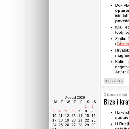
Dok Vla
optere
istodob
poveća
Kraj lje
topliji 
Zlatko 
(
24sata
Hrvatsk
maglic
Kultni p
negativ
Javier 
Brze i kratke
Danas (11:00)
August 2026
Brze i kra
M
T
W
T
F
S
S
1
2
3
4
5
6
7
8
9
Hakers
10
11
12
13
14
15
16
sustav
17
18
19
20
21
22
23
U Rusij
24
25
26
27
28
29
30