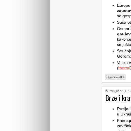
Europu 
zaustav
se gosp
Suša ot
Osmoric
građev
kako će
smješta
Stručnj
Gorom: 
Velika v
(
tportal
Brze i kratke
Prekjučer (11:0
Brze i kra
Rusija 
u Ukraji
Knin
sp
završni