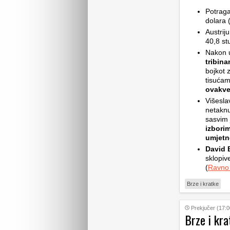
Potrag
dolara 
Austrij
40,8 st
Nakon 
tribin
bojkot z
tisućam
ovakv
Višesla
netaknu
sasvim 
izbori
umjetne
David B
sklopive
(
Ravno
Brze i kratke
Prekjučer (17:0
Brze i kra