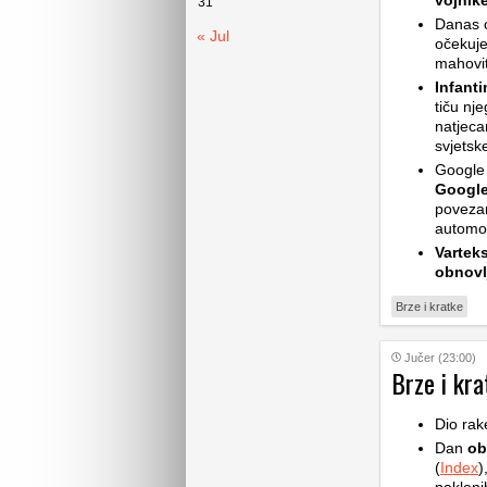
vojnik
31
Danas ć
« Jul
očekuje
mahovit
Infant
tiču nj
natjeca
svjetsk
Google 
Google
povezan
automob
Vartek
obnovl
Brze i kratke
Jučer (23:00)
Brze i kra
Dio rak
Dan
ob
(
Index
)