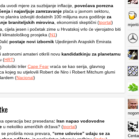
da uvodi mjere za suzbijanje inflacije,
povećava porezna
ćenja i najavljuje zamrzavanje
plaća u javnom sektoru,
no planira izdvojiti dodatnih 100 milijuna eura godišnje
za
nje braniteljskih mirovina
, ekonomisti skeptični (
tportal
)
mjerit
ta, cijela jesen i početak zime u Hrvatskoj vrlo će vjerojatno biti
od klimatološkog prosjeka (
N1
)
Dalić
postaje novi izbornik
Ujedinjenih Arapskih Emirata
)
i astronomi amateri otkrili novu
kandidatkinju za planetarnu
u (
HRT
)
sihološki triler
Cape Fear
vraća se kao serija, glavnog
ca kojeg su utjelovili Robert de Niro i Robert Mitchum glumi
Bardem (
Nacional
)
tke
nogom
ka operacija bez presedana
: Iran napao vodovodne
e
u nekoliko američkih država? (
tportal
)
i se proširila nova prevara,
“crne udovice” udaju se za
Centa