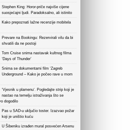
Stephen King: Horor-priče najviše cijene
suosjećajni ljudi. Paradoksalno, ali istinito
Kako prepoznati lažne recenzije mobitela
Prevare na Bookingu: Rezervirali vilu da bi
shvatili da ne postoji
Tom Cruise snima nastavak kultnog filma
‘Days of Thunder’
Snima se dokumentarni film ‘Zagreb
Underground – Kako je počeo rave u mom
‘Vjesnik u plamenu‘. Pogledajte strip koji je
nastao na temelju istraživanja što se
vo dogodilo
Pas u SAD-u uključio toster. Izazvao požar
koji je uništio kuću
U Šibeniku izrađen mural posvećen Arsenu