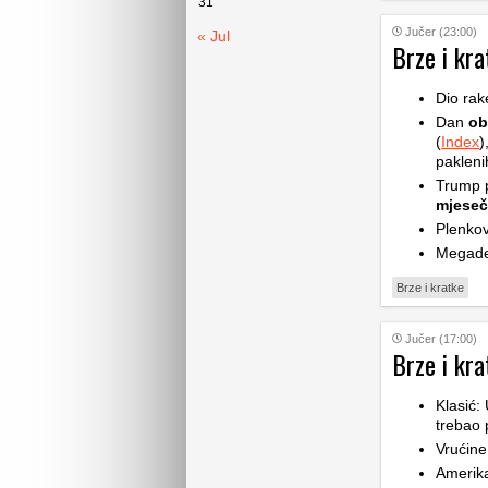
31
Jučer (23:00)
« Jul
Brze i kra
Dio rak
Dan
ob
(
Index
)
pakleni
Trump p
mjese
Plenkov
Megade
Brze i kratke
Jučer (17:00)
Brze i kra
Klasić:
trebao 
Vrućine
Amerik