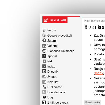
HRVATSKI WEB
03.10.2023. (09
Brze i kra
Forum
Zaoštra
Google prevoditelj
povući 
Jutarnji
Ukrajin
Večernji
pomogn
Slobodna Dalmacija
Počelo 
Tportal
Stručnj
Net
vladajuć
Index
Rusija 
Dnevnik
(
Index
)
24sata
Nekadaš
Novi list
svim do
opstank
HRT vijesti
jednopa
Ponuda dana
preosta
Bug
1 klik do svega
Brze i kratke