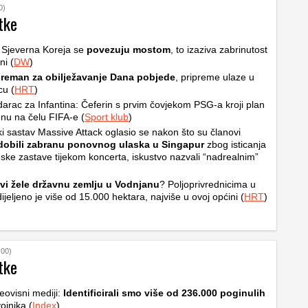
0)
tke
i Sjeverna Koreja se
povezuju mostom
, to izaziva zabrinutost
ni (
DW
)
reman za obilježavanje Dana pobjede
, pripreme ulaze u
cu (
HRT
)
udarac za Infantina: Čeferin s prvim čovjekom PSG-a kroji plan
nu na čelu FIFA-e (
Sport klub
)
ki sastav Massive Attack oglasio se nakon što su članovi
obili zabranu ponovnog ulaska u Singapur
zbog isticanja
nske zastave tijekom koncerta, iskustvo nazvali “nadrealnim”
vi žele državnu zemlju u Vodnjanu
? Poljoprivrednicima u
dijeljeno je više od 15.000 hektara, najviše u ovoj općini (
HRT
)
:00)
tke
eovisni mediji:
Identificirali smo više od 236.000 poginulih
ojnika (
Index
)