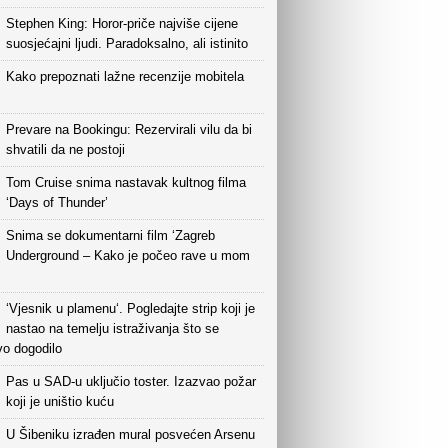
Stephen King: Horor-priče najviše cijene
suosjećajni ljudi. Paradoksalno, ali istinito
Kako prepoznati lažne recenzije mobitela
Prevare na Bookingu: Rezervirali vilu da bi
shvatili da ne postoji
Tom Cruise snima nastavak kultnog filma
‘Days of Thunder’
Snima se dokumentarni film ‘Zagreb
Underground – Kako je počeo rave u mom
‘Vjesnik u plamenu‘. Pogledajte strip koji je
nastao na temelju istraživanja što se
vo dogodilo
Pas u SAD-u uključio toster. Izazvao požar
koji je uništio kuću
U Šibeniku izrađen mural posvećen Arsenu