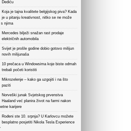
Dediću
Koja je tajna kvalitete belgijskog piva? Kada
je u pitanju kreativnost, nitko se ne može
i s njima
Mercedes bilježi snažan rast prodaje
električnih automobila
Svijet je prošle godine dobio gotovo milijun
novih milijunaša
10 prečaca u Windowsima koje biste odmah
trebali početi koristiti
Mikrozelenje – kako ga uzgojiti i na što
paziti
Norveški junak Svjetskog prvenstva
Haaland već planira život na farmi nakon
etne karijere
Rođeni ste 10. srpnja? U Karlovcu možete
besplatno posjetiti Nikola Tesla Experience
r