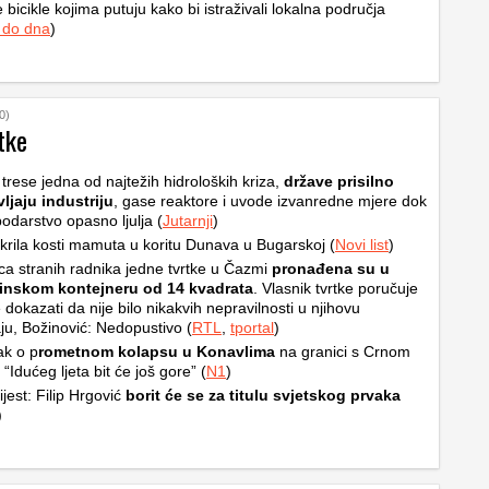
 bicikle kojima putuju kako bi istraživali lokalna područja
 do dna
)
0)
tke
trese jedna od najtežih hidroloških kriza,
države prisilno
ljaju industriju
, gase reaktore i uvode izvanredne mjere dok
odarstvo opasno ljulja (
Jutarnji
)
krila kosti mamuta u koritu Dunava u Bugarskoj (
Novi list
)
a stranih radnika jedne tvrtke u Čazmi
pronađena su u
inskom kontejneru od 14 kvadrata
. Vlasnik tvrtke poručuje
 dokazati da nije bilo nikakvih nepravilnosti u njihovu
ju, Božinović: Nedopustivo (
RTL
,
tportal
)
ak o p
rometnom kolapsu u Konavlima
na granici s Crnom
“Idućeg ljeta bit će još gore” (
N1
)
ijest: Filip Hrgović
borit će se za titulu svjetskog prvaka
)