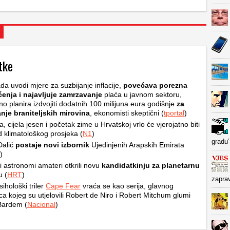
tke
da uvodi mjere za suzbijanje inflacije,
povećava porezna
ćenja i najavljuje zamrzavanje
plaća u javnom sektoru,
no planira izdvojiti dodatnih 100 milijuna eura godišnje
za
nje braniteljskih mirovina
, ekonomisti skeptični (
tportal
)
ta, cijela jesen i početak zime u Hrvatskoj vrlo će vjerojatno biti
od klimatološkog prosjeka (
N1
)
gradu’
Dalić
postaje novi izbornik
Ujedinjenih Arapskih Emirata
)
i astronomi amateri otkrili novu
kandidatkinju za planetarnu
u (
HRT
)
zapra
sihološki triler
Cape Fear
vraća se kao serija, glavnog
ca kojeg su utjelovili Robert de Niro i Robert Mitchum glumi
Bardem (
Nacional
)