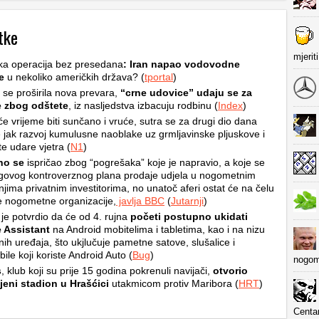
tke
mjerit
ka operacija bez presedana
: Iran napao vodovodne
e
u nekoliko američkih država? (
tportal
)
i se proširila nova prevara,
“crne udovice” udaju se za
e zbog odštete
, iz nasljedstva izbacuju rodbinu (
Index
)
e vrijeme biti sunčano i vruće, sutra se za drugi dio dana
 jak razvoj kumulusne naoblake uz grmljavinske pljuskove i
e udare vjetra (
N1
)
ino se
ispričao zbog “pogrešaka” koje je napravio, a koje se
egovog kontroverznog plana prodaje udjela u nogometnim
njima privatnim investitorima, no unatoč aferi ostat će na čelu
e nogometne organizacije,
javlja BBC
(
Jutarnji
)
je potvrdio da će od 4. rujna
početi postupno ukidati
 Assistant
na Android mobitelima i tabletima, kao i na nizu
ih uređaja, što ukjlučuje pametne satove, slušalice i
ile koji koriste Android Auto (
Bug
)
nogom
s
, klub koji su prije 15 godina pokrenuli navijači,
otvorio
jeni stadion u Hrašćici
utakmicom protiv Maribora (
HRT
)
Centa