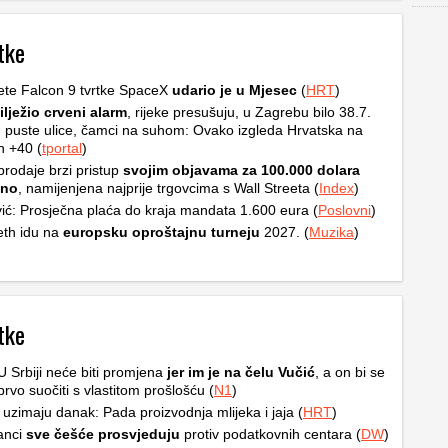
tke
ete Falcon 9 tvrtke SpaceX
udario je u Mjesec
(
HRT
)
ilježio crveni alarm
, rijeke presušuju, u Zagrebu bilo 38.7.
, puste ulice, čamci na suhom: Ovako izgleda Hrvatska na
h +40 (
tportal
)
rodaje brzi pristup
svojim objavama za 100.000 dolara
čno
, namijenjena najprije trgovcima s Wall Streeta (
Index
)
ić: Prosječna plaća do kraja mandata 1.600 eura (
Poslovni
)
th idu na
europsku oproštajnu turneju
2027. (
Muzika
)
tke
 U Srbiji neće biti promjena
jer im je na čelu Vučić
, a on bi se
prvo suočiti s vlastitom prošlošću (
N1
)
 uzimaju danak: Pada proizvodnja mlijeka i jaja (
HRT
)
anci
sve češće prosvjeduju
protiv podatkovnih centara (
DW
)