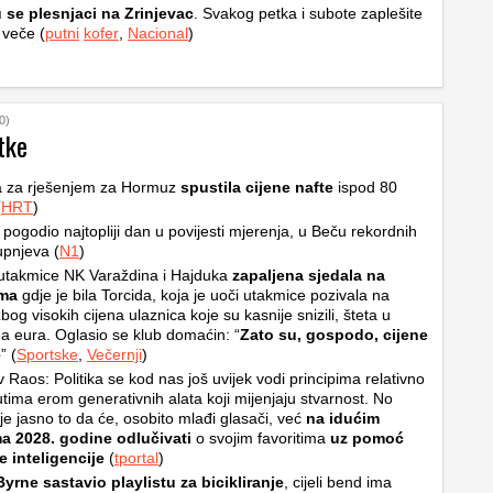
 se plesnjaci na Zrinjevac
. Svakog petka i subote zaplešite
 veče (
putni
kofer
,
Nacional
)
0)
tke
a za rješenjem za Hormuz
spustila cijene nafte
ispod 80
(
HRT
)
u pogodio najtopliji dan u povijesti mjerenja, u Beču rekordnih
upnjeva (
N1
)
utakmice NK Varaždina i Hajduka
zapaljena sjedala na
ama
gdje je bila Torcida, koja je uoči utakmice pozivala na
bog visokih cijena ulaznica koje su kasnije snizili, šteta u
a eura. Oglasio se klub domaćin: “
Zato su, gospodo, cijene
e
” (
Sportske
,
Večernji
)
v Raos: Politika se kod nas još uvijek vodi principima relativno
tima erom generativnih alata koji mijenjaju stvarnost. No
je jasno to da će, osobito mlađi glasači, već
na idućim
ma 2028. godine odlučivati
o svojim favoritima
uz pomoć
 inteligencije
(
tportal
)
yrne sastavio playlistu za bicikliranje
, cijeli bend ima