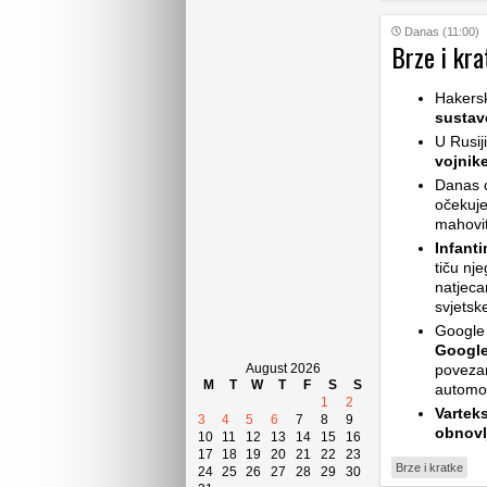
Danas (11:00)
Brze i kra
Hakers
sustav
U Rusij
vojnik
Danas ć
očekuje
mahovit
Infant
tiču nj
natjeca
svjetsk
Google 
Google
August 2026
povezan
M
T
W
T
F
S
S
automob
1
2
Vartek
3
4
5
6
7
8
9
obnovl
10
11
12
13
14
15
16
17
18
19
20
21
22
23
Brze i kratke
24
25
26
27
28
29
30