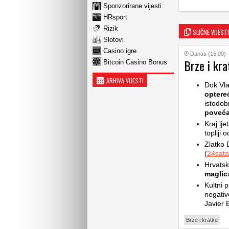
Sponzorirane vijesti
HRsport
Rizik
SLIČNE VIJESTI
Slotovi
Casino igre
Danas (15:00)
Brze i kra
Bitcoin Casino Bonus
ARHIVA VIJESTI
Dok Vla
optere
istodob
poveća
Kraj lje
topliji 
Zlatko 
(
24sata
Hrvatsk
maglic
Kultni p
negativ
Javier 
Brze i kratke