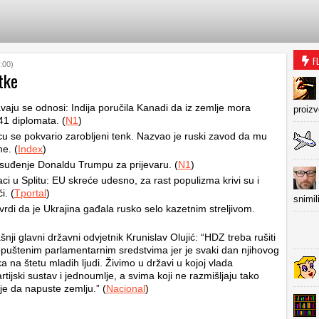
F
:00)
tke
vaju se odnosi: Indija poručila Kanadi da iz zemlje mora
proiz
41 diplomata. (
N1
)
cu se pokvario zarobljeni tenk. Nazvao je ruski zavod da mu
e. (
Index
)
suđenje Donaldu Trumpu za prijevaru. (
N1
)
aci u Splitu: EU skreće udesno, za rast populizma krivi su i
i. (
Tportal
)
snimil
tvrdi da je Ukrajina gađala rusko selo kazetnim streljivom.
nji glavni državni odvjetnik Krunislav Olujić: “HDZ treba rušiti
puštenim parlamentarnim sredstvima jer je svaki dan njihovog
a na štetu mladih ljudi. Živimo u državi u kojoj vlada
rtijski sustav i jednoumlje, a svima koji ne razmišljaju tako
je da napuste zemlju.” (
Nacional
)