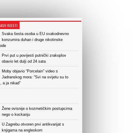
LASH VIJESTI
Svaka šesta osoba u EU svakodnevno
konzumira duhan i druge nikotinske
vode
Prvi put u povijesti putnički zrakoplov
obavio let dulji od 24 sata
Moby objavio “Porcelain” video s
Jadranskog mora: “Svi na svijetu su to
i, a ja nikad”
Žene ovisnije o kozmetičkim postupcima
nego o kockanju
U Zagrebu otvoren prvi antikvarijat s
knjigama na engleskom