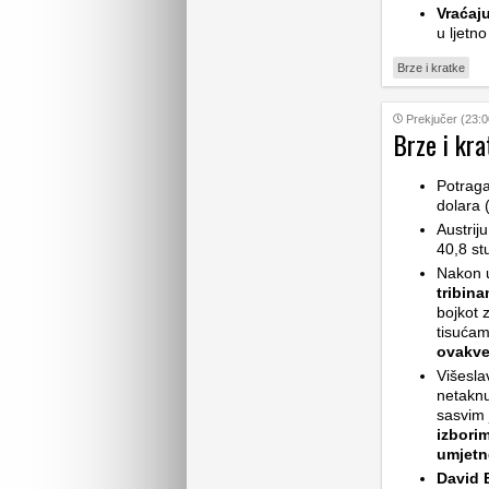
Vraćaju
u ljetno
Brze i kratke
Prekjučer (23:0
Brze i kra
Potrag
dolara 
Austrij
40,8 st
Nakon 
tribin
bojkot z
tisućam
ovakv
Višesla
netaknu
sasvim 
izbori
umjetne
David B