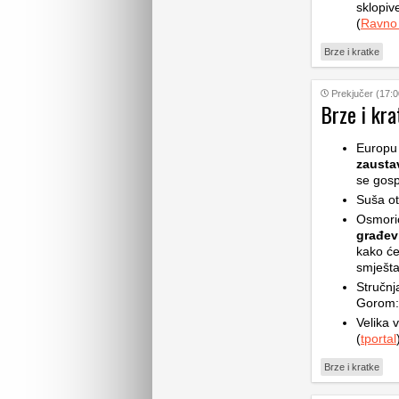
sklopive
(
Ravno
Brze i kratke
Prekjučer (17:0
Brze i kra
Europu 
zaustav
se gosp
Suša ot
Osmoric
građev
kako će
smješta
Stručnj
Gorom: 
Velika v
(
tportal
Brze i kratke