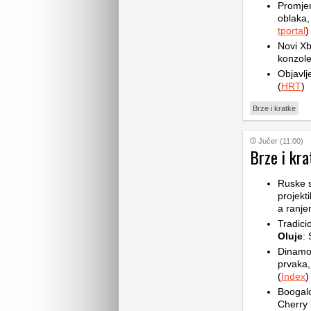
Promje
oblaka,
tportal
)
Novi Xb
konzole
Objavlj
(
HRT
)
Brze i kratke
Jučer (11:00)
Brze i kra
Ruske 
projekt
a ranje
Tradic
Oluje
: 
Dinam
prvaka,
(
Index
)
Boogalo
Cherry 