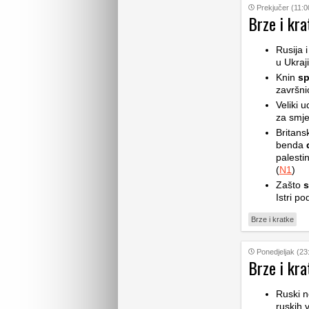
Prekjučer (11:0
Brze i kra
Rusija 
u Ukraji
Knin
sp
završni
Veliki 
za smje
Britans
benda
d
palesti
(
N1
)
Zašto
s
Istri po
Brze i kratke
Ponedjeljak (23
Brze i kra
Ruski n
ruskih v