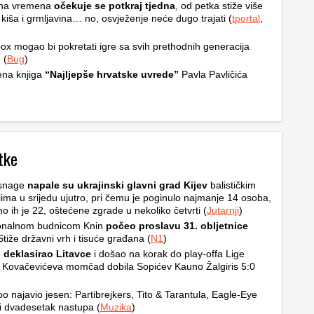
na vremena
očekuje se potkraj tjedna
, od petka stiže više
 kiša i grmljavina… no, osvježenje neće dugo trajati (
tportal
,
ox mogao bi pokretati igre sa svih prethodnih generacija
 (
Bug
)
ena knjiga
“Najljepše hrvatske uvrede”
Pavla Pavličića
tke
snage
napale su ukrajinski glavni grad Kijev
balističkim
ilima u srijedu ujutro, pri čemu je poginulo najmanje 14 osoba,
no ih je 22, oštećene zgrade u nekoliko četvrti (
Jutarnji
)
ionalnom budnicom Knin
počeo proslavu 31. obljetnice
Stiže državni vrh i tisuće građana (
N1
)
o
deklasirao Litavce
i došao na korak do play-offa Lige
 Kovačevićeva momčad dobila Sopićev Kauno Žalgiris 5:0
o najavio jesen: Partibrejkers, Tito & Tarantula, Eagle-Eye
i dvadesetak nastupa (
Muzika
)