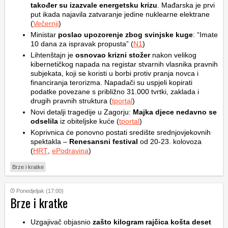
također su izazvale energetsku krizu
. Mađarska je prvi
put ikada najavila zatvaranje jedine nuklearne elektrane
(
Večernji
)
Ministar
poslao upozorenje zbog svinjske kuge
: “Imate
10 dana za ispravak propusta” (
N1
)
Lihtenštajn je
osnovao krizni stožer
nakon velikog
kibernetičkog napada na registar stvarnih vlasnika pravnih
subjekata, koji se koristi u borbi protiv pranja novca i
financiranja terorizma. Napadači su uspjeli kopirati
podatke povezane s približno 31.000 tvrtki, zaklada i
drugih pravnih struktura (
tportal
)
Novi detalji tragedije u Zagorju:
Majka djece nedavno se
odselila
iz obiteljske kuće (
tportal
)
Koprivnica će ponovno postati središte srednjovjekovnih
spektakla –
Renesansni festival
od 20-23. kolovoza
(
HRT
,
ePodravina
)
Brze i kratke
Ponedjeljak (17:00)
Brze i kratke
Uzgajivač objasnio
zašto kilogram rajčica košta deset