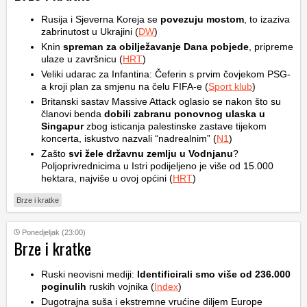
Rusija i Sjeverna Koreja se
povezuju mostom
, to izaziva
zabrinutost u Ukrajini (
DW
)
Knin
spreman za obilježavanje Dana pobjede
, pripreme
ulaze u završnicu (
HRT
)
Veliki udarac za Infantina: Čeferin s prvim čovjekom PSG-
a kroji plan za smjenu na čelu FIFA-e (
Sport klub
)
Britanski sastav Massive Attack oglasio se nakon što su
članovi benda
dobili zabranu ponovnog ulaska u
Singapur
zbog isticanja palestinske zastave tijekom
koncerta, iskustvo nazvali “nadrealnim” (
N1
)
Zašto
svi žele državnu zemlju u Vodnjanu
?
Poljoprivrednicima u Istri podijeljeno je više od 15.000
hektara, najviše u ovoj općini (
HRT
)
Brze i kratke
Ponedjeljak (23:00)
Brze i kratke
Ruski neovisni mediji:
Identificirali smo više od 236.000
poginulih
ruskih vojnika (
Index
)
Dugotrajna suša i ekstremne vrućine diljem Europe