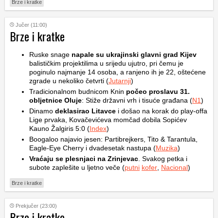
Brze i kratke
Jučer (11:00)
Brze i kratke
Ruske snage
napale su ukrajinski glavni grad Kijev
balističkim projektilima u srijedu ujutro, pri čemu je
poginulo najmanje 14 osoba, a ranjeno ih je 22, oštećene
zgrade u nekoliko četvrti (
Jutarnji
)
Tradicionalnom budnicom Knin
počeo proslavu 31.
obljetnice Oluje
: Stiže državni vrh i tisuće građana (
N1
)
Dinamo
deklasirao Litavce
i došao na korak do play-offa
Lige prvaka, Kovačevićeva momčad dobila Sopićev
Kauno Žalgiris 5:0 (
Index
)
Boogaloo najavio jesen: Partibrejkers, Tito & Tarantula,
Eagle-Eye Cherry i dvadesetak nastupa (
Muzika
)
Vraćaju se plesnjaci na Zrinjevac
. Svakog petka i
subote zaplešite u ljetno veče (
putni
kofer
,
Nacional
)
Brze i kratke
Prekjučer (23:00)
Brze i kratke