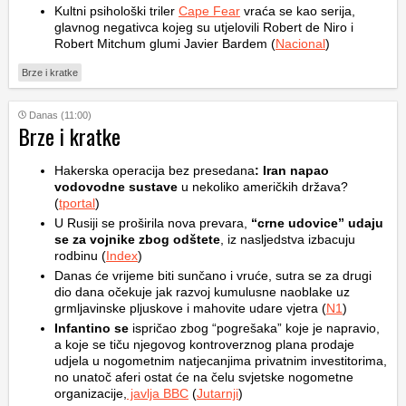
Kultni psihološki triler
Cape Fear
vraća se kao serija,
glavnog negativca kojeg su utjelovili Robert de Niro i
Robert Mitchum glumi Javier Bardem (
Nacional
)
Brze i kratke
Danas (11:00)
Brze i kratke
Hakerska operacija bez presedana
: Iran napao
vodovodne sustave
u nekoliko američkih država?
(
tportal
)
U Rusiji se proširila nova prevara,
“crne udovice” udaju
se za vojnike zbog odštete
, iz nasljedstva izbacuju
rodbinu (
Index
)
Danas će vrijeme biti sunčano i vruće, sutra se za drugi
dio dana očekuje jak razvoj kumulusne naoblake uz
grmljavinske pljuskove i mahovite udare vjetra (
N1
)
Infantino se
ispričao zbog “pogrešaka” koje je napravio,
a koje se tiču njegovog kontroverznog plana prodaje
udjela u nogometnim natjecanjima privatnim investitorima,
no unatoč aferi ostat će na čelu svjetske nogometne
organizacije,
javlja BBC
(
Jutarnji
)