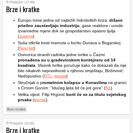
Prekjučer (17:00)
Brze i kratke
Europu trese jedna od najtežih hidroloških kriza,
države
prisilno zaustavljaju industriju
, gase reaktore i uvode
izvanredne mjere dok se gospodarstvo opasno ljulja
(
Jutarnji
)
Suša otkrila kosti mamuta u koritu Dunava u Bugarskoj
(
Novi list
)
Osmorica stranih radnika jedne tvrtke u Čazmi
pronađena su u građevinskom kontejneru od 14
kvadrata
. Vlasnik tvrtke poručuje kako će dokazati da nije
bilo nikakvih nepravilnosti u njihovu smještaju, Božinović:
Nedopustivo (
RTL
,
tportal
)
Stručnjak o p
rometnom kolapsu u Konavlima
na granici
s Crnom Gorom: “Idućeg ljeta bit će još gore” (
N1
)
Velika vijest: Filip Hrgović
borit će se za titulu svjetskog
prvaka
(
tportal
)
Brze i kratke
Prekjučer (11:00)
Brze i kratke