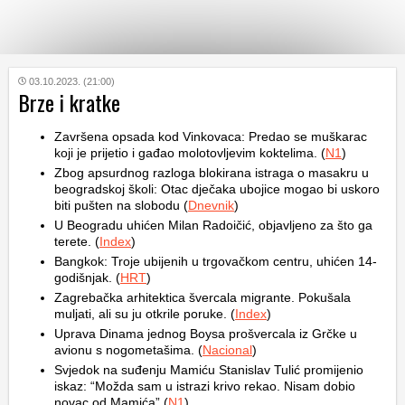
KATEGORIJE
03.10.2023. (21:00)
Brze i kratke
HRVATSKI
Završena opsada kod Vinkovaca: Predao se muškarac
WEB
koji je prijetio i gađao molotovljevim koktelima. (
N1
)
Zbog apsurdnog razloga blokirana istraga o masakru u
beogradskoj školi: Otac dječaka ubojice mogao bi uskoro
biti pušten na slobodu (
Dnevnik
)
U Beogradu uhićen Milan Radoičić, objavljeno za što ga
terete. (
Index
)
Bangkok: Troje ubijenih u trgovačkom centru, uhićen 14-
godišnjak. (
HRT
)
Zagrebačka arhitektica švercala migrante. Pokušala
muljati, ali su ju otkrile poruke. (
Index
)
Uprava Dinama jednog Boysa prošvercala iz Grčke u
avionu s nogometašima. (
Nacional
)
Svjedok na suđenju Mamiću Stanislav Tulić promijenio
iskaz: “Možda sam u istrazi krivo rekao. Nisam dobio
novac od Mamića” (
N1
)