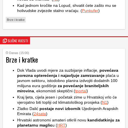
Kad jednom kročite na Lopud, shvatit ćete zašto mu se
holivudske zvijezde stalno vraćaju. (
Punkufer
)
Brze i kratke
SLIČNE VIJESTI
Danas (15:00)
Brze i kratke
Dok Vlada uvodi mjere za suzbijanje inflacije,
povećava
porezna opterećenja i najavljuje zamrzavanje
plaća u
javnom sektoru, istodobno planira izdvojiti dodatnih 100
milijuna eura godišnje
za povećanje braniteljskih
mirovina
, ekonomisti skeptični (
tportal
)
Kraj ljeta, cijela jesen i početak zime u Hrvatskoj vrlo će
vjerojatno biti topliji od klimatološkog prosjeka (
N1
)
Zlatko Dalić
postaje novi izbornik
Ujedinjenih Arapskih
Emirata (
24sata
)
Hrvatski astronomi amateri otkrili novu
kandidatkinju za
planetarnu maglic
u (
HRT
)