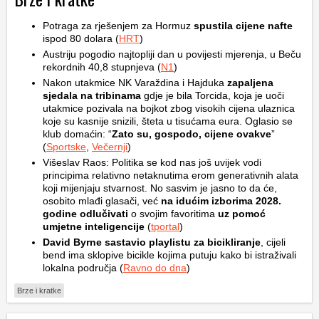
Potraga za rješenjem za Hormuz
spustila cijene nafte
ispod 80 dolara (
HRT
)
Austriju pogodio najtopliji dan u povijesti mjerenja, u Beču
rekordnih 40,8 stupnjeva (
N1
)
Nakon utakmice NK Varaždina i Hajduka
zapaljena
sjedala na tribinama
gdje je bila Torcida, koja je uoči
utakmice pozivala na bojkot zbog visokih cijena ulaznica
koje su kasnije snizili, šteta u tisućama eura. Oglasio se
klub domaćin: “
Zato su, gospodo, cijene ovakve
”
(
Sportske
,
Večernji
)
Višeslav Raos: Politika se kod nas još uvijek vodi
principima relativno netaknutima erom generativnih alata
koji mijenjaju stvarnost. No sasvim je jasno to da će,
osobito mlađi glasači, već
na idućim izborima 2028.
godine odlučivati
o svojim favoritima
uz pomoć
umjetne inteligencije
(
tportal
)
David Byrne sastavio playlistu za bicikliranje
, cijeli
bend ima sklopive bicikle kojima putuju kako bi istraživali
lokalna područja (
Ravno do dna
)
Brze i kratke