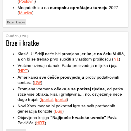
(
Poslovni
)
Megadeth idu na
europsku oproštajnu turneju
2027.
(
Muzika
)
Brze i kratke
Jučer (17:00)
Brze i kratke
Klasić: U Srbiji neće biti promjena
jer im je na čelu Vučić
,
a on bi se trebao prvo suočiti s vlastitom prošlošću (
N1
)
Vrućine uzimaju danak: Pada proizvodnja mlijeka i jaja
(
HRT
)
Amerikanci
sve češće prosvjeduju
protiv podatkovnih
centara (
DW
)
Promjena vremena
očekuje se potkraj tjedna
, od petka
stiže više oblaka, kiša i grmljavina… no, osvježenje neće
dugo trajati (
tportal
,
tportal
)
Novi Xbox mogao bi pokretati igre sa svih prethodnih
generacija konzole (
Bug
)
Objavljena knjiga
“Najljepše hrvatske uvrede”
Pavla
Pavličića (
HRT
)