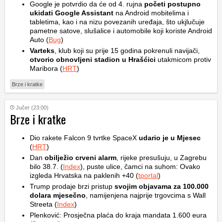
Google je potvrdio da će od 4. rujna
početi postupno
ukidati Google Assistant
na Android mobitelima i
tabletima, kao i na nizu povezanih uređaja, što ukjlučuje
pametne satove, slušalice i automobile koji koriste Android
Auto (
Bug
)
Varteks
, klub koji su prije 15 godina pokrenuli navijači,
otvorio obnovljeni stadion u Hrašćici
utakmicom protiv
Maribora (
HRT
)
Brze i kratke
Jučer (23:00)
Brze i kratke
Dio rakete Falcon 9 tvrtke SpaceX
udario je u Mjesec
(
HRT
)
Dan
obilježio crveni alarm
, rijeke presušuju, u Zagrebu
bilo 38.7. (
Index
), puste ulice, čamci na suhom: Ovako
izgleda Hrvatska na paklenih +40 (
tportal
)
Trump prodaje brzi pristup
svojim objavama za 100.000
dolara mjesečno
, namijenjena najprije trgovcima s Wall
Streeta (
Index
)
Plenković: Prosječna plaća do kraja mandata 1.600 eura