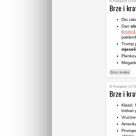
Prekjučer (23:0
Brze i kra
Dio rak
Dan
ob
(
Index
)
pakleni
Trump p
mjese
Plenkov
Megade
Brze i kratke
Prekjučer (17:0
Brze i kra
Klasić:
trebao 
Vrućine
Amerik
Promje