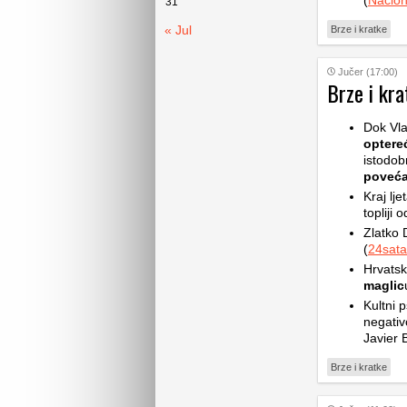
(
Nacion
31
« Jul
Brze i kratke
Jučer (17:00)
Brze i kra
Dok Vla
optere
istodob
poveća
Kraj lje
topliji 
Zlatko 
(
24sata
Hrvatsk
maglic
Kultni p
negativ
Javier 
Brze i kratke