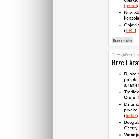
oblaka,
tportal
)
Novi Xb
konzole
Objavlj
(
HRT
)
Brze i kratke
Prekjučer (11:0
Brze i kra
Ruske 
projekt
a ranje
Tradic
Oluje
: 
Dinam
prvaka,
(
Index
)
Boogalo
Cherry 
Vraćaju