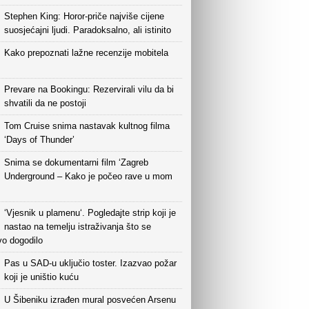
Stephen King: Horor-priče najviše cijene
suosjećajni ljudi. Paradoksalno, ali istinito
Kako prepoznati lažne recenzije mobitela
Prevare na Bookingu: Rezervirali vilu da bi
shvatili da ne postoji
Tom Cruise snima nastavak kultnog filma
‘Days of Thunder’
Snima se dokumentarni film ‘Zagreb
Underground – Kako je počeo rave u mom
‘Vjesnik u plamenu‘. Pogledajte strip koji je
nastao na temelju istraživanja što se
vo dogodilo
Pas u SAD-u uključio toster. Izazvao požar
koji je uništio kuću
U Šibeniku izrađen mural posvećen Arsenu