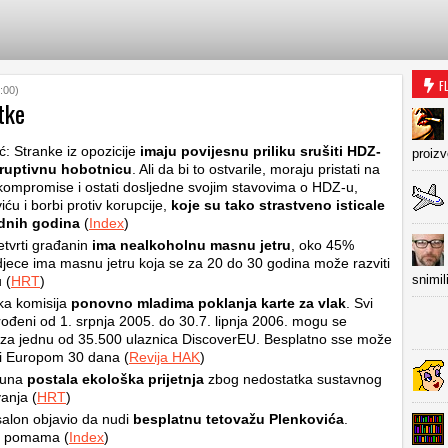
F
:00)
tke
ć: Stranke iz opozicije
imaju povijesnu priliku srušiti HDZ-
proiz
ruptivnu hobotnicu
. Ali da bi to ostvarile, moraju pristati na
kompromise i ostati dosljedne svojim stavovima o HDZ-u,
ću i borbi protiv korupcije,
koje su tako strastveno isticale
dnih godina
(
Index
)
etvrti građanin
ima nealkoholnu masnu jetru
, oko 45%
 djece ima masnu jetru koja se za 20 do 30 godina može razviti
snimil
 (
HRT
)
ka komisija
ponovno mladima poklanja karte za vlak
. Svi
 rođeni od 1. srpnja 2005. do 30.7. lipnja 2006. mogu se
ti za jednu od 35.500 ulaznica DiscoverEU. Besplatno sse može
i Europom 30 dana (
Revija HAK
)
vuna
postala ekološka prijetnja
zbog nedostatka sustavnog
vanja (
HRT
)
salon objavio da nudi
besplatnu tetovažu Plenkovića
.
a pomama (
Index
)