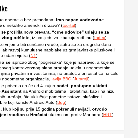
tke
ka operacija bez presedana
: Iran napao vodovodne
e
u nekoliko američkih država? (
tportal
)
i se proširila nova prevara,
“crne udovice” udaju se za
e zbog odštete
, iz nasljedstva izbacuju rodbinu (
Index
)
e vrijeme biti sunčano i vruće, sutra se za drugi dio dana
 jak razvoj kumulusne naoblake uz grmljavinske pljuskove i
e udare vjetra (
N1
)
ino se
ispričao zbog “pogrešaka” koje je napravio, a koje se
egovog kontroverznog plana prodaje udjela u nogometnim
njima privatnim investitorima, no unatoč aferi ostat će na čelu
e nogometne organizacije,
javlja BBC
(
Jutarnji
)
je potvrdio da će od 4. rujna
početi postupno ukidati
 Assistant
na Android mobitelima i tabletima, kao i na nizu
ih uređaja, što ukjlučuje pametne satove, slušalice i
ile koji koriste Android Auto (
Bug
)
s
, klub koji su prije 15 godina pokrenuli navijači,
otvorio
jeni stadion u Hrašćici
utakmicom protiv Maribora (
HRT
)