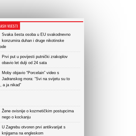
LASH VIJESTI
Svaka šesta osoba u EU svakodnevno
konzumira duhan i druge nikotinske
vode
Prvi put u povijesti putnički zrakoplov
obavio let dulji od 24 sata
Moby objavio “Porcelain” video s
Jadranskog mora: “Svi na svijetu su to
i, a ja nikad”
Žene ovisnije o kozmetičkim postupcima
nego o kockanju
U Zagrebu otvoren prvi antikvarijat s
knjigama na engleskom