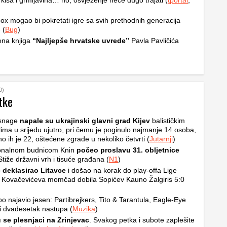
 kiša i grmljavina… no, osvježenje neće dugo trajati (
tportal
,
ox mogao bi pokretati igre sa svih prethodnih generacija
 (
Bug
)
ena knjiga
“Najljepše hrvatske uvrede”
Pavla Pavličića
0)
tke
snage
napale su ukrajinski glavni grad Kijev
balističkim
ilima u srijedu ujutro, pri čemu je poginulo najmanje 14 osoba,
no ih je 22, oštećene zgrade u nekoliko četvrti (
Jutarnji
)
ionalnom budnicom Knin
počeo proslavu 31. obljetnice
Stiže državni vrh i tisuće građana (
N1
)
o
deklasirao Litavce
i došao na korak do play-offa Lige
 Kovačevićeva momčad dobila Sopićev Kauno Žalgiris 5:0
o najavio jesen: Partibrejkers, Tito & Tarantula, Eagle-Eye
i dvadesetak nastupa (
Muzika
)
 se plesnjaci na Zrinjevac
. Svakog petka i subote zaplešite