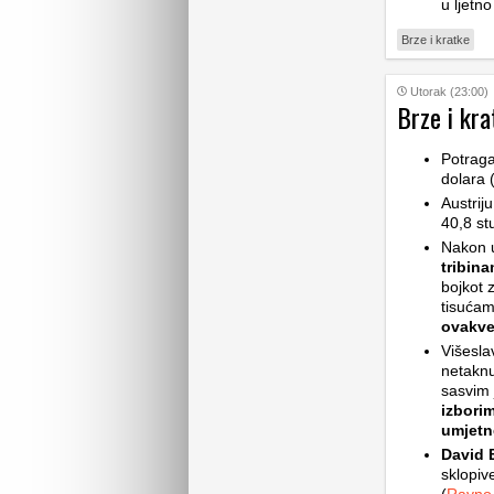
u ljetno
Brze i kratke
Utorak (23:00)
Brze i kra
Potrag
dolara 
Austrij
40,8 st
Nakon 
tribin
bojkot z
tisućam
ovakv
Višesla
netaknu
sasvim 
izbori
umjetne
David B
sklopive