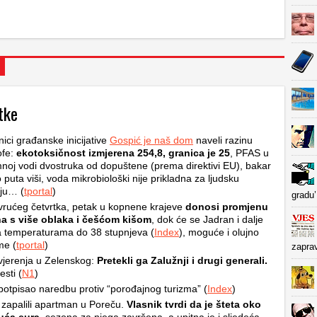
tke
nici građanske inicijative
Gospić je naš dom
naveli razinu
ofe:
ekotoksičnost izmjerena 254,8, granica je 25
, PFAS u
oj vodi dvostruka od dopuštene (prema direktivi EU), bakar
o puta viši, voda mikrobiološki nije prikladna za ljudsku
ju… (
tportal
)
gradu’
rućeg četvrtka, petak u kopnene krajeve
donosi promjenu
a s više oblaka i češćom kišom
, dok će se Jadran i dalje
na temperaturama do 38 stupnjeva (
Index
), moguće i olujno
me (
tportal
)
zapra
jerenja u Zelenskog:
Pretekli ga Zalužnji i drugi generali.
esti (
N1
)
otpisao naredbu protiv “porođajnog turizma” (
Index
)
 zapalili apartman u Poreču.
Vlasnik tvrdi da je šteta oko