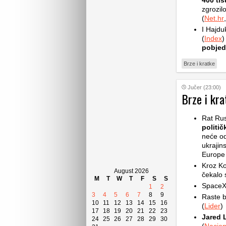
400 ti
zgrozilo
(
Net.hr
,
I Hajdu
(
Index
)
pobjed
Brze i kratke
Jučer (23:00)
Brze i kra
Rat Rus
politič
neće od
ukrajin
Europe d
Kroz Ko
August 2026
čekalo s
M
T
W
T
F
S
S
SpaceX 
1
2
3
4
5
6
7
8
9
Raste b
10
11
12
13
14
15
16
(
Lider
)
17
18
19
20
21
22
23
Jared 
24
25
26
27
28
29
30