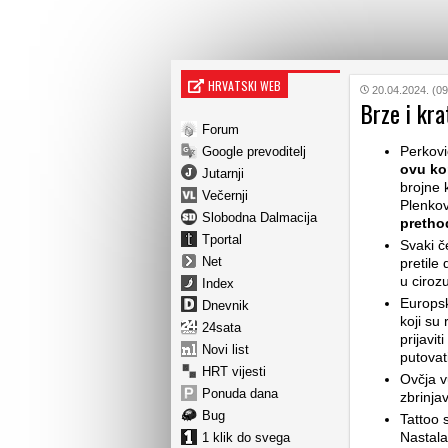
HRVATSKI WEB
20.04.2024. (09
Brze i kra
Forum
Perkovi
Google prevoditelj
ovu ko
Jutarnji
brojne 
Večernji
Plenkovi
Slobodna Dalmacija
pretho
Tportal
Svaki č
Net
pretile
u cirozu
Index
Europs
Dnevnik
koji su
24sata
prijavi
Novi list
putovat
HRT vijesti
Ovčja 
Ponuda dana
zbrinja
Bug
Tattoo 
Nastal
1 klik do svega