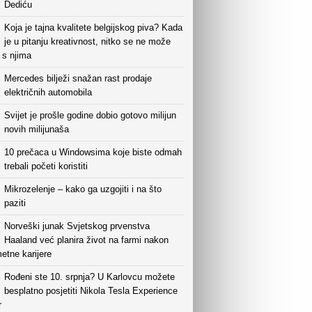
Dediću
Koja je tajna kvalitete belgijskog piva? Kada
je u pitanju kreativnost, nitko se ne može
i s njima
Mercedes bilježi snažan rast prodaje
električnih automobila
Svijet je prošle godine dobio gotovo milijun
novih milijunaša
10 prečaca u Windowsima koje biste odmah
trebali početi koristiti
Mikrozelenje – kako ga uzgojiti i na što
paziti
Norveški junak Svjetskog prvenstva
Haaland već planira život na farmi nakon
etne karijere
Rođeni ste 10. srpnja? U Karlovcu možete
besplatno posjetiti Nikola Tesla Experience
r