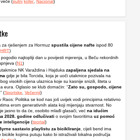
 veče (
putni
kofer
,
Nacional
)
tke
a za rješenjem za Hormuz
spustila cijene nafte
ispod 80
(
HRT
)
u pogodio najtopliji dan u povijesti mjerenja, u Beču rekordnih
upnjeva (
N1
)
utakmice NK Varaždina i Hajduka
zapaljena sjedala na
ama
gdje je bila Torcida, koja je uoči utakmice pozivala na
bog visokih cijena ulaznica koje su kasnije snizili, šteta u
a eura. Oglasio se klub domaćin: “
Zato su, gospodo, cijene
e
” (
Sportske
,
Večernji
)
v Raos: Politika se kod nas još uvijek vodi principima relativno
tima erom generativnih alata koji mijenjaju stvarnost. No
je jasno to da će, osobito mlađi glasači, već
na idućim
ma 2028. godine odlučivati
o svojim favoritima
uz pomoć
 inteligencije
(
tportal
)
yrne sastavio playlistu za bicikliranje
, cijeli bend ima
 bicikle kojima putuju kako bi istraživali lokalna područja