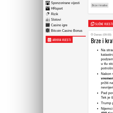
Sponzorirane vijesti
Brze i kratke
HRsport
Rizik
Slotovi
SLIČNE VIJESTI
Casino igre
Bitcoin Casino Bonus
Danas (09:00)
Brze i kra
ARHIVA VIJESTI
Na stra
katastr
podzemn
u tlu st
potrošn
Nakon v
vremen
pržiti 
nevrije
Pad pov
Tek je š
Trump p
Nijemci