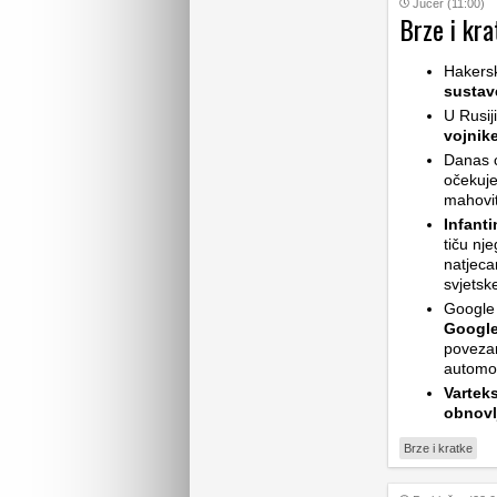
Jučer (11:00)
Brze i kra
Hakers
sustav
U Rusij
vojnik
Danas ć
očekuje
mahovit
Infant
tiču nj
natjeca
svjetsk
Google 
Google
povezan
automob
Vartek
obnovl
Brze i kratke