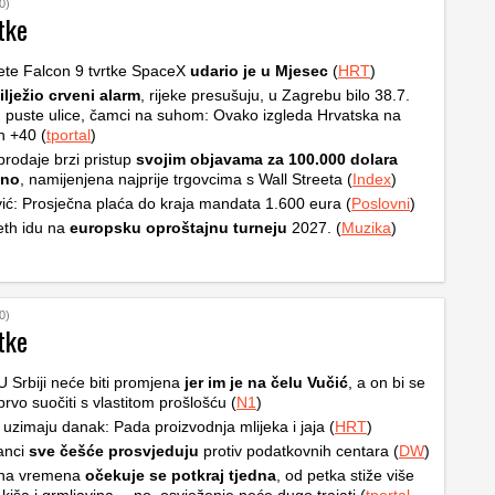
0)
tke
ete Falcon 9 tvrtke SpaceX
udario je u Mjesec
(
HRT
)
ilježio crveni alarm
, rijeke presušuju, u Zagrebu bilo 38.7.
, puste ulice, čamci na suhom: Ovako izgleda Hrvatska na
h +40 (
tportal
)
rodaje brzi pristup
svojim objavama za 100.000 dolara
čno
, namijenjena najprije trgovcima s Wall Streeta (
Index
)
ić: Prosječna plaća do kraja mandata 1.600 eura (
Poslovni
)
th idu na
europsku oproštajnu turneju
2027. (
Muzika
)
0)
tke
 U Srbiji neće biti promjena
jer im je na čelu Vučić
, a on bi se
prvo suočiti s vlastitom prošlošću (
N1
)
 uzimaju danak: Pada proizvodnja mlijeka i jaja (
HRT
)
anci
sve češće prosvjeduju
protiv podatkovnih centara (
DW
)
na vremena
očekuje se potkraj tjedna
, od petka stiže više