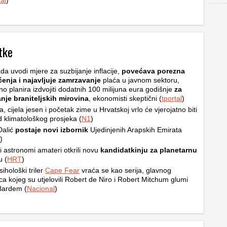
al
)
tke
da uvodi mjere za suzbijanje inflacije,
povećava porezna
ćenja i najavljuje zamrzavanje
plaća u javnom sektoru,
no planira izdvojiti dodatnih 100 milijuna eura godišnje
za
nje braniteljskih mirovina
, ekonomisti skeptični (
tportal
)
ta, cijela jesen i početak zime u Hrvatskoj vrlo će vjerojatno biti
od klimatološkog prosjeka (
N1
)
Dalić
postaje novi izbornik
Ujedinjenih Arapskih Emirata
)
i astronomi amateri otkrili novu
kandidatkinju za planetarnu
u (
HRT
)
sihološki triler
Cape Fear
vraća se kao serija, glavnog
ca kojeg su utjelovili Robert de Niro i Robert Mitchum glumi
Bardem (
Nacional
)