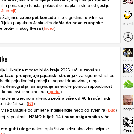
suća eura
, sezona za njega završena, a upitna je i sljedeća…
 ih i ponašanje turista, pokušat će naplatiti štetu od gostiju
Jutarnji
)
k Žalgirisu
zabio pet komada
, i to u gostima u Vilniusu
 Rijeka pogotkom Jankovića
došla do nove europske
mjerit
e
protiv finskog Ilvesa (
Index
)
tke
ije i Ukrajine mogao bi do kraja 2026.
ući u završnu
ku fazu, procjenjuje japanski stručnjak
za sigurnost: ishod
rediti pojedinačni proboji ni napadi dronovima, nego
ska demografija, smanjivanje američke pomoći i sposobnost
a nastavi financirati rat (
tportal
)
navle je u jednom vikendu
prošlo više od 40 tisuća ljudi
,
e i do 15 sati (
N1
)
nogom
više zarađuje od umjetne inteligencije nego od svemira (
Bug
)
roj zaposlenih:
HZMO bilježi 14 tisuća osiguranika više
Leto gubi uloge
nakon optužbi za seksualno zlostavljanje
Centa