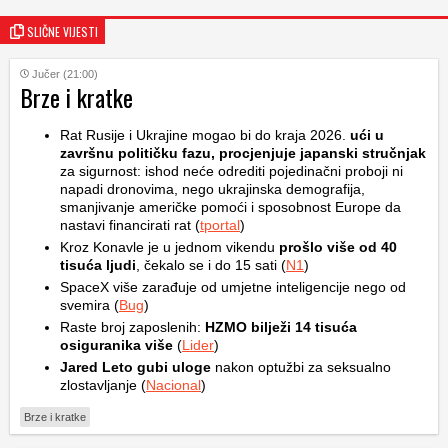
SLIČNE VIJESTI
Jučer (21:00)
Brze i kratke
Rat Rusije i Ukrajine mogao bi do kraja 2026.
ući u
završnu političku fazu, procjenjuje japanski stručnjak
za sigurnost: ishod neće odrediti pojedinačni proboji ni
napadi dronovima, nego ukrajinska demografija,
smanjivanje američke pomoći i sposobnost Europe da
nastavi financirati rat (
tportal
)
Kroz Konavle je u jednom vikendu
prošlo više od 40
tisuća ljudi
, čekalo se i do 15 sati (
N1
)
SpaceX više zarađuje od umjetne inteligencije nego od
svemira (
Bug
)
Raste broj zaposlenih:
HZMO bilježi 14 tisuća
osiguranika više
(
Lider
)
Jared Leto gubi uloge
nakon optužbi za seksualno
zlostavljanje (
Nacional
)
Brze i kratke