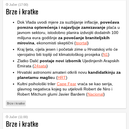
Jučer (17:00)
Brze i kratke
Dok Vlada uvodi mjere za suzbijanje inflacije,
povećava
porezna opterećenja i najavljuje zamrzavanje
plaća u
javnom sektoru, istodobno planira izdvojiti dodatnih 100
milijuna eura godišnje
za povećanje braniteljskih
mirovina
, ekonomisti skeptični (
tportal
)
Kraj ljeta, cijela jesen i početak zime u Hrvatskoj vrlo će
vjerojatno biti topliji od klimatološkog prosjeka (
N1
)
Zlatko Dalić
postaje novi izbornik
Ujedinjenih Arapskih
Emirata (
24sata
)
Hrvatski astronomi amateri otkrili novu
kandidatkinju za
planetarnu maglic
u (
HRT
)
Kultni psihološki triler
Cape Fear
vraća se kao serija,
glavnog negativca kojeg su utjelovili Robert de Niro i
Robert Mitchum glumi Javier Bardem (
Nacional
)
Brze i kratke
Jučer (11:00)
Brze i kratke