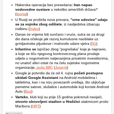
Hakerska operacija bez presedana
: Iran napao
vodovodne sustave
u nekoliko američkih država?
(
tportal
)
U Rusiji se proširila nova prevara,
“crne udovice” udaju
se za vojnike zbog odštete
, iz nasljedstva izbacuju
rodbinu (
Index
)
Danas će vrijeme biti sunčano i vruće, sutra se za drugi
dio dana očekuje jak razvoj kumulusne naoblake uz
grmljavinske pljuskove i mahovite udare vjetra (
N1
)
Infantino se
ispričao zbog “pogrešaka” koje je napravio,
a koje se tiču njegovog kontroverznog plana prodaje
udjela u nogometnim natjecanjima privatnim investitorima,
no unatoč aferi ostat će na čelu svjetske nogometne
organizacije,
javlja BBC
(
Jutarnji
)
Google je potvrdio da će od 4. rujna
početi postupno
ukidati Google Assistant
na Android mobitelima i
tabletima, kao i na nizu povezanih uređaja, što ukjlučuje
pametne satove, slušalice i automobile koji koriste Android
Auto (
Bug
)
Varteks
, klub koji su prije 15 godina pokrenuli navijači,
otvorio obnovljeni stadion u Hrašćici
utakmicom protiv
Maribora (
HRT
)