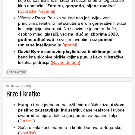
koje su kasnije snizili, šteta u tisućama eura. Oglasio se
klub domaćin: “
Zato su, gospodo, cijene ovakve
”
(
Sportske
,
Večernji
)
Višeslav Raos: Politika se kod nas još uvijek vodi
principima relativno netaknutima erom generativnih alata
koji mijenjaju stvarnost. No sasvim je jasno to da će,
osobito mlađi glasači, već
na idućim izborima 2028.
godine odlučivati
o svojim favoritima
uz pomoć
umjetne inteligencije
(
tportal
)
David Byrne sastavio playlistu za bicikliranje
, cijeli
bend ima sklopive bicikle kojima putuju kako bi istraživali
lokalna područja (
Ravno do dna
)
Brze i kratke
Utorak (17:00)
Brze i kratke
Europu trese jedna od najtežih hidroloških kriza,
države
prisilno zaustavljaju industriju
, gase reaktore i uvode
izvanredne mjere dok se gospodarstvo opasno ljulja
(
Jutarnji
)
Suša otkrila kosti mamuta u koritu Dunava u Bugarskoj
(
Novi list
)