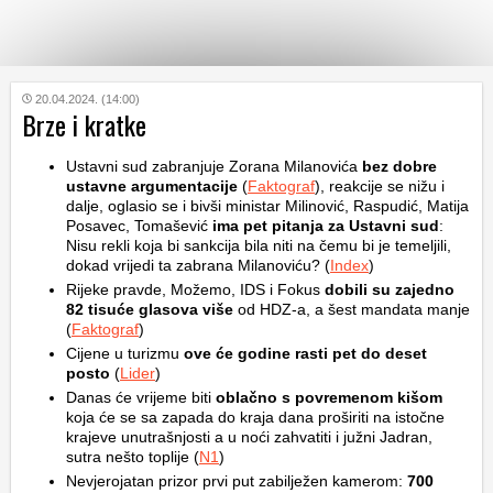
KATEGORIJE
20.04.2024. (14:00)
Brze i kratke
HRVATSKI
Ustavni sud zabranjuje Zorana Milanovića
bez dobre
WEB
ustavne argumentacije
(
Faktograf
), reakcije se nižu i
dalje, oglasio se i bivši ministar Milinović, Raspudić, Matija
Posavec, Tomašević
ima pet pitanja za Ustavni sud
:
Nisu rekli koja bi sankcija bila niti na čemu bi je temeljili,
dokad vrijedi ta zabrana Milanoviću? (
Index
)
Rijeke pravde, Možemo, IDS i Fokus
dobili su zajedno
82 tisuće glasova više
od HDZ-a, a šest mandata manje
(
Faktograf
)
Cijene u turizmu
ove će godine rasti pet do deset
posto
(
Lider
)
Danas će vrijeme biti
oblačno s povremenom kišom
koja će se sa zapada do kraja dana proširiti na istočne
krajeve unutrašnjosti a u noći zahvatiti i južni Jadran,
sutra nešto toplije (
N1
)
Nevjerojatan prizor prvi put zabilježen kamerom:
700