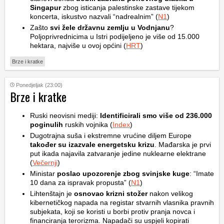
Singapur
zbog isticanja palestinske zastave tijekom
koncerta, iskustvo nazvali “nadrealnim” (
N1
)
Zašto
svi žele državnu zemlju u Vodnjanu
?
Poljoprivrednicima u Istri podijeljeno je više od 15.000
hektara, najviše u ovoj općini (
HRT
)
Brze i kratke
Ponedjeljak (23:00)
Brze i kratke
Ruski neovisni mediji:
Identificirali smo više od 236.000
poginulih
ruskih vojnika (
Index
)
Dugotrajna suša i ekstremne vrućine diljem Europe
također su izazvale energetsku krizu
. Mađarska je prvi
put ikada najavila zatvaranje jedine nuklearne elektrane
(
Večernji
)
Ministar
poslao upozorenje zbog svinjske kuge
: “Imate
10 dana za ispravak propusta” (
N1
)
Lihtenštajn je
osnovao krizni stožer
nakon velikog
kibernetičkog napada na registar stvarnih vlasnika pravnih
subjekata, koji se koristi u borbi protiv pranja novca i
financiranja terorizma. Napadači su uspjeli kopirati