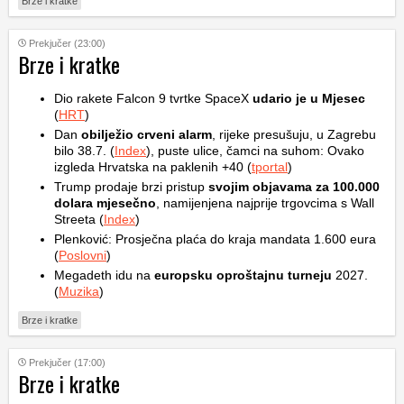
Brze i kratke
Prekjučer (23:00)
Brze i kratke
Dio rakete Falcon 9 tvrtke SpaceX
udario je u Mjesec
(
HRT
)
Dan
obilježio crveni alarm
, rijeke presušuju, u Zagrebu
bilo 38.7. (
Index
), puste ulice, čamci na suhom: Ovako
izgleda Hrvatska na paklenih +40 (
tportal
)
Trump prodaje brzi pristup
svojim objavama za 100.000
dolara mjesečno
, namijenjena najprije trgovcima s Wall
Streeta (
Index
)
Plenković: Prosječna plaća do kraja mandata 1.600 eura
(
Poslovni
)
Megadeth idu na
europsku oproštajnu turneju
2027.
(
Muzika
)
Brze i kratke
Prekjučer (17:00)
Brze i kratke