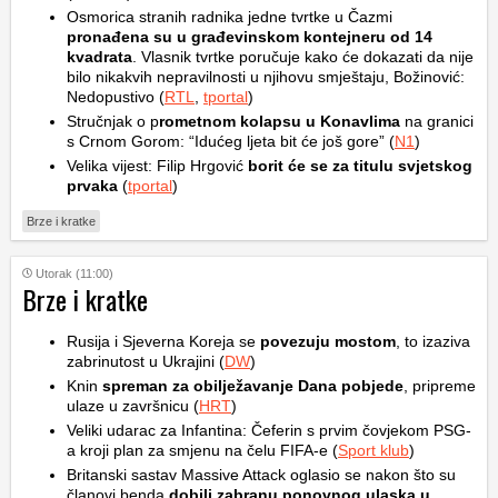
Osmorica stranih radnika jedne tvrtke u Čazmi
pronađena su u građevinskom kontejneru od 14
kvadrata
. Vlasnik tvrtke poručuje kako će dokazati da nije
bilo nikakvih nepravilnosti u njihovu smještaju, Božinović:
Nedopustivo (
RTL
,
tportal
)
Stručnjak o p
rometnom kolapsu u Konavlima
na granici
s Crnom Gorom: “Idućeg ljeta bit će još gore” (
N1
)
Velika vijest: Filip Hrgović
borit će se za titulu svjetskog
prvaka
(
tportal
)
Brze i kratke
Utorak (11:00)
Brze i kratke
Rusija i Sjeverna Koreja se
povezuju mostom
, to izaziva
zabrinutost u Ukrajini (
DW
)
Knin
spreman za obilježavanje Dana pobjede
, pripreme
ulaze u završnicu (
HRT
)
Veliki udarac za Infantina: Čeferin s prvim čovjekom PSG-
a kroji plan za smjenu na čelu FIFA-e (
Sport klub
)
Britanski sastav Massive Attack oglasio se nakon što su
članovi benda
dobili zabranu ponovnog ulaska u