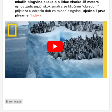
mladih pingvina skakalo s litice visoke 15 metara
–
njihov zadivljujući skok smatra se ključnim “obredom”
prijelaza u odraslu dob za mlade pingvine,
ujedno i prvo
plivanje
(
Index
)
Brze i kratke