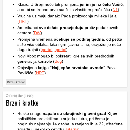
Klasić: U Srbiji neće biti promjena
jer im je na čelu Vučić
,
a on bi se trebao prvo suočiti s vlastitom prošlošću (
N1
)
Vrućine uzimaju danak: Pada proizvodnja mlijeka i jaja
(
HRT
)
Amerikanci
sve češće prosvjeduju
protiv podatkovnih
centara (
DW
)
Promjena vremena
očekuje se potkraj tjedna
, od petka
stiže više oblaka, kiša i grmljavina… no, osvježenje neće
dugo trajati (
tportal
,
tportal
)
Novi Xbox mogao bi pokretati igre sa svih prethodnih
generacija konzole (
Bug
)
Objavljena knjiga
“Najljepše hrvatske uvrede”
Pavla
Pavličića (
HRT
)
Brze i kratke
Prekjučer (11:00)
Brze i kratke
Ruske snage
napale su ukrajinski glavni grad Kijev
balističkim projektilima u srijedu ujutro, pri čemu je
poginulo najmanje 14 osoba, a ranjeno ih je 22, oštećene
zgrade u nekoliko četvrti (
Jutarnji
)