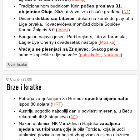
Tradicionalnom budnicom Knin
počeo proslavu 31.
obljetnice Oluje
: Stiže državni vrh i tisuće građana (
N1
)
Dinamo
deklasirao Litavce
i došao na korak do play-offa
Lige prvaka, Kovačevićeva momčad dobila Sopićev
Kauno Žalgiris 5:0 (
Index
)
Boogaloo najavio jesen: Partibrejkers, Tito & Tarantula,
Eagle-Eye Cherry i dvadesetak nastupa (
Muzika
)
Vraćaju se plesnjaci na Zrinjevac
. Svakog petka i
subote zaplešite u ljetno veče (
putni
kofer
,
Nacional
)
Brze i kratke
Utorak (23:00)
Brze i kratke
Potraga za rješenjem za Hormuz
spustila cijene nafte
ispod 80 dolara (
HRT
)
Austriju pogodio najtopliji dan u povijesti mjerenja, u Beču
rekordnih 40,8 stupnjeva (
N1
)
Nakon utakmice NK Varaždina i Hajduka
zapaljena
sjedala na tribinama
gdje je bila Torcida, koja je uoči
utakmice pozivala na bojkot zbog visokih cijena ulaznica