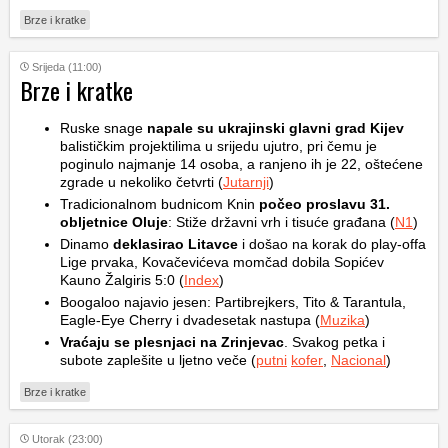
Brze i kratke
Srijeda (11:00)
Brze i kratke
Ruske snage
napale su ukrajinski glavni grad Kijev
balističkim projektilima u srijedu ujutro, pri čemu je
poginulo najmanje 14 osoba, a ranjeno ih je 22, oštećene
zgrade u nekoliko četvrti (
Jutarnji
)
Tradicionalnom budnicom Knin
počeo proslavu 31.
obljetnice Oluje
: Stiže državni vrh i tisuće građana (
N1
)
Dinamo
deklasirao Litavce
i došao na korak do play-offa
Lige prvaka, Kovačevićeva momčad dobila Sopićev
Kauno Žalgiris 5:0 (
Index
)
Boogaloo najavio jesen: Partibrejkers, Tito & Tarantula,
Eagle-Eye Cherry i dvadesetak nastupa (
Muzika
)
Vraćaju se plesnjaci na Zrinjevac
. Svakog petka i
subote zaplešite u ljetno veče (
putni
kofer
,
Nacional
)
Brze i kratke
Utorak (23:00)