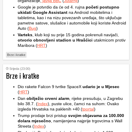
organizacije,
javlja BBC
(
Jutarnji
)
Google je potvrdio da će od 4. rujna
početi postupno
ukidati Google Assistant
na Android mobitelima i
tabletima, kao i na nizu povezanih uređaja, što ukjlučuje
pametne satove, slušalice i automobile koji koriste Android
Auto (
Bug
)
Varteks
, klub koji su prije 15 godina pokrenuli navijači,
otvorio obnovljeni stadion u Hrašćici
utakmicom protiv
Maribora (
HRT
)
Brze i kratke
Srijeda (23:00)
Brze i kratke
Dio rakete Falcon 9 tvrtke SpaceX
udario je u Mjesec
(
HRT
)
Dan
obilježio crveni alarm
, rijeke presušuju, u Zagrebu
bilo 38.7. (
Index
), puste ulice, čamci na suhom: Ovako
izgleda Hrvatska na paklenih +40 (
tportal
)
Trump prodaje brzi pristup
svojim objavama za 100.000
dolara mjesečno
, namijenjena najprije trgovcima s Wall
Streeta (
Index
)