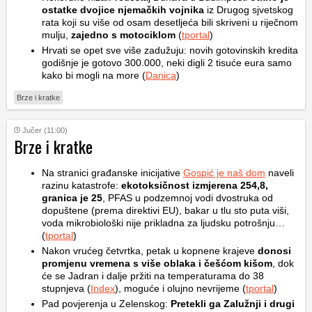
ostatke dvojice njemačkih vojnika
iz Drugog sjvetskog
rata koji su više od osam desetljeća bili skriveni u riječnom
mulju,
zajedno s motociklom
(
tportal
)
Hrvati se opet sve više zadužuju: novih gotovinskih kredita
godišnje je gotovo 300.000, neki digli 2 tisuće eura samo
kako bi mogli na more (
Danica
)
Brze i kratke
Jučer (11:00)
Brze i kratke
Na stranici građanske inicijative
Gospić je naš dom
naveli
razinu katastrofe:
ekotoksičnost izmjerena 254,8,
granica je 25
, PFAS u podzemnoj vodi dvostruka od
dopuštene (prema direktivi EU), bakar u tlu sto puta viši,
voda mikrobiološki nije prikladna za ljudsku potrošnju…
(
tportal
)
Nakon vrućeg četvrtka, petak u kopnene krajeve
donosi
promjenu vremena s više oblaka i češćom kišom
, dok
će se Jadran i dalje pržiti na temperaturama do 38
stupnjeva (
Index
), moguće i olujno nevrijeme (
tportal
)
Pad povjerenja u Zelenskog:
Pretekli ga Zalužnji i drugi