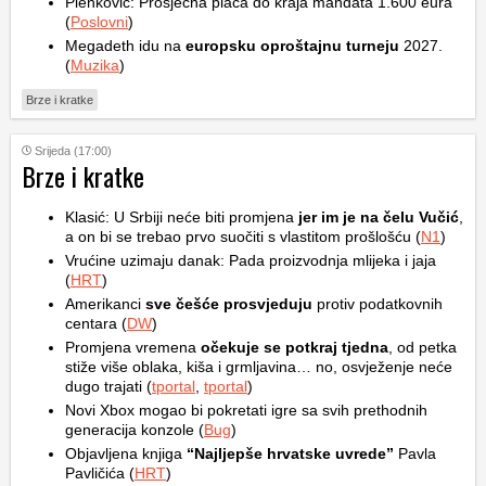
Plenković: Prosječna plaća do kraja mandata 1.600 eura
(
Poslovni
)
Megadeth idu na
europsku oproštajnu turneju
2027.
(
Muzika
)
Brze i kratke
Srijeda (17:00)
Brze i kratke
Klasić: U Srbiji neće biti promjena
jer im je na čelu Vučić
,
a on bi se trebao prvo suočiti s vlastitom prošlošću (
N1
)
Vrućine uzimaju danak: Pada proizvodnja mlijeka i jaja
(
HRT
)
Amerikanci
sve češće prosvjeduju
protiv podatkovnih
centara (
DW
)
Promjena vremena
očekuje se potkraj tjedna
, od petka
stiže više oblaka, kiša i grmljavina… no, osvježenje neće
dugo trajati (
tportal
,
tportal
)
Novi Xbox mogao bi pokretati igre sa svih prethodnih
generacija konzole (
Bug
)
Objavljena knjiga
“Najljepše hrvatske uvrede”
Pavla
Pavličića (
HRT
)