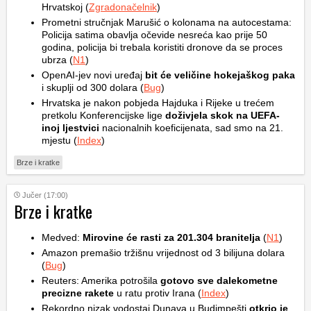
Hrvatskoj (
Zgradonačelnik
)
Prometni stručnjak Marušić o kolonama na autocestama:
Policija satima obavlja očevide nesreća kao prije 50
godina, policija bi trebala koristiti dronove da se proces
ubrza (
N1
)
OpenAI-jev novi uređaj
bit će veličine hokejaškog paka
i skuplji od 300 dolara (
Bug
)
Hrvatska je nakon pobjeda Hajduka i Rijeke u trećem
pretkolu Konferencijske lige
doživjela skok na UEFA-
inoj ljestvici
nacionalnih koeficijenata, sad smo na 21.
mjestu (
Index
)
Brze i kratke
Jučer (17:00)
Brze i kratke
Medved:
Mirovine će rasti za 201.304 branitelja
(
N1
)
Amazon premašio tržišnu vrijednost od 3 bilijuna dolara
(
Bug
)
Reuters: Amerika potrošila
gotovo sve dalekometne
precizne rakete
u ratu protiv Irana (
Index
)
Rekordno nizak vodostaj Dunava u Budimpešti
otkrio je