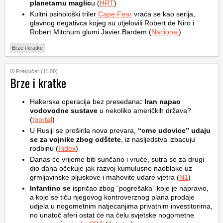
planetarnu maglic
u (
HRT
)
Kultni psihološki triler
Cape Fear
vraća se kao serija,
glavnog negativca kojeg su utjelovili Robert de Niro i
Robert Mitchum glumi Javier Bardem (
Nacional
)
Brze i kratke
Prekjučer (11:00)
Brze i kratke
Hakerska operacija bez presedana
: Iran napao
vodovodne sustave
u nekoliko američkih država?
(
tportal
)
U Rusiji se proširila nova prevara,
“crne udovice” udaju
se za vojnike zbog odštete
, iz nasljedstva izbacuju
rodbinu (
Index
)
Danas će vrijeme biti sunčano i vruće, sutra se za drugi
dio dana očekuje jak razvoj kumulusne naoblake uz
grmljavinske pljuskove i mahovite udare vjetra (
N1
)
Infantino se
ispričao zbog “pogrešaka” koje je napravio,
a koje se tiču njegovog kontroverznog plana prodaje
udjela u nogometnim natjecanjima privatnim investitorima,
no unatoč aferi ostat će na čelu svjetske nogometne