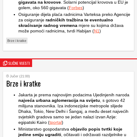
gigavata na krovove
. Solarni potencijal krovova u EU je
golem, oko 560 gigavata (
Forbes
)
Osiguranje dijela plaća radnicima Varteksa preko Agencije
za osiguranje
radničkih tražbina te eventualno
skraćivanje radnog vremena
mjere su kojima država
može pomoći radnicima, tvrdi Habijan (
N1
)
Brze i kratke
SLIČNE VIJESTI
Jučer (21:00)
Brze i kratke
Jakarta je prema najnovijim podacima Ujedinjenih naroda
najveća urbana aglomeracija na svijetu
, s gotovo 42
milijuna stanovnika. Iza indonezijske metropole slijede
Dhaka, Tokio, New Delhi i Šangaj, a među deset najvećih
svjetskih gradova samo se jedan nalazi izvan Azije:
egipatski Kairo (
tportal
)
Ministarstvo gospodarstva
objavilo popis tvrtki koje
jedine smiju ugraditi
, očitavati i održavati razdjelnike u