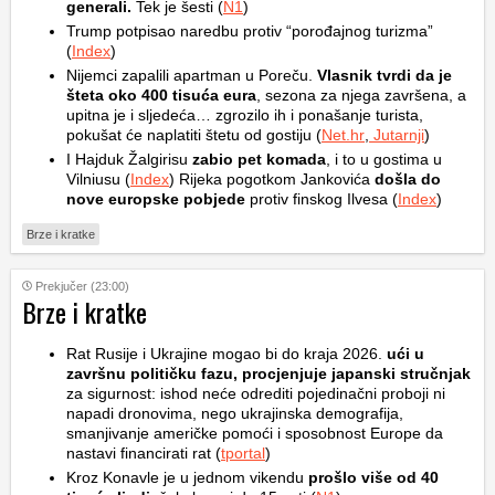
generali.
Tek je šesti (
N1
)
Trump potpisao naredbu protiv “porođajnog turizma”
(
Index
)
Nijemci zapalili apartman u Poreču.
Vlasnik tvrdi da je
šteta oko 400 tisuća eura
, sezona za njega završena, a
upitna je i sljedeća… zgrozilo ih i ponašanje turista,
pokušat će naplatiti štetu od gostiju (
Net.hr
,
Jutarnji
)
I Hajduk Žalgirisu
zabio pet komada
, i to u gostima u
Vilniusu (
Index
) Rijeka pogotkom Jankovića
došla do
nove europske pobjede
protiv finskog Ilvesa (
Index
)
Brze i kratke
Prekjučer (23:00)
Brze i kratke
Rat Rusije i Ukrajine mogao bi do kraja 2026.
ući u
završnu političku fazu, procjenjuje japanski stručnjak
za sigurnost: ishod neće odrediti pojedinačni proboji ni
napadi dronovima, nego ukrajinska demografija,
smanjivanje američke pomoći i sposobnost Europe da
nastavi financirati rat (
tportal
)
Kroz Konavle je u jednom vikendu
prošlo više od 40