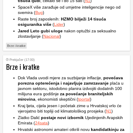
tisuća ljudi
, čekalo se i do 15 sati (
N1
)
SpaceX više zarađuje od umjetne inteligencije nego od
svemira (
Bug
)
Raste broj zaposlenih:
HZMO bilježi 14 tisuća
osiguranika više
(
Lider
)
Jared Leto gubi uloge
nakon optužbi za seksualno
zlostavljanje (
Nacional
)
Brze i kratke
Prekjučer (17:00)
Brze i kratke
Dok Vlada uvodi mjere za suzbijanje inflacije,
povećava
porezna opterećenja i najavljuje zamrzavanje
plaća u
javnom sektoru, istodobno planira izdvojiti dodatnih 100
milijuna eura godišnje
za povećanje braniteljskih
mirovina
, ekonomisti skeptični (
tportal
)
Kraj ljeta, cijela jesen i početak zime u Hrvatskoj vrlo će
vjerojatno biti topliji od klimatološkog prosjeka (
N1
)
Zlatko Dalić
postaje novi izbornik
Ujedinjenih Arapskih
Emirata (
24sata
)
Hrvatski astronomi amateri otkrili novu
kandidatkinju za