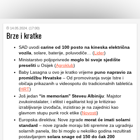
KATEGORIJE
14.05.2024. (17:00)
Brze i kratke
HRVATSKI
SAD uvodi
carine od 100 posto na kineska električna
WEB
vozila
, solare, baterije, poluvodiče… (
Lider
)
Ministarstvo poljoprivrede
moglo bi svoje sjedište
preseliti
u Osijek (
Agroklub
)
Baby Lasagna u ovo je kratko vrijeme
puno napravio za
promidžbu Hrvatske
– Od promoviranja svoje Istre i
običaja prikazanih u videospotu do tradicionalnih tabletića
(
HRT
)
Još jedan
“in memoriam” Steveu Albiniju
: Majstor
zvukoinstalater, i elitist i egalitarist koji je kritizirao
izrabljivanje izvođača, inzistirao je na zajednici kao
glavnom stupu punk rock etike (
Novosti
)
Europska direktiva: Nove zgrade
morat će imati solarni
standard
– nove zgrade moraju biti spremne za ugradnju
solarnih panela, što bi moglo u nekoliko godina rezultirati
postavljanjem
solara snage od 150 do čak 200