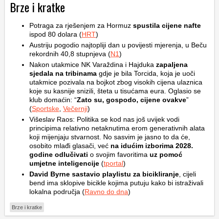
Brze i kratke
Potraga za rješenjem za Hormuz
spustila cijene nafte
ispod 80 dolara (
HRT
)
Austriju pogodio najtopliji dan u povijesti mjerenja, u Beču
rekordnih 40,8 stupnjeva (
N1
)
Nakon utakmice NK Varaždina i Hajduka
zapaljena
sjedala na tribinama
gdje je bila Torcida, koja je uoči
utakmice pozivala na bojkot zbog visokih cijena ulaznica
koje su kasnije snizili, šteta u tisućama eura. Oglasio se
klub domaćin: “
Zato su, gospodo, cijene ovakve
”
(
Sportske
,
Večernji
)
Višeslav Raos: Politika se kod nas još uvijek vodi
principima relativno netaknutima erom generativnih alata
koji mijenjaju stvarnost. No sasvim je jasno to da će,
osobito mlađi glasači, već
na idućim izborima 2028.
godine odlučivati
o svojim favoritima
uz pomoć
umjetne inteligencije
(
tportal
)
David Byrne sastavio playlistu za bicikliranje
, cijeli
bend ima sklopive bicikle kojima putuju kako bi istraživali
lokalna područja (
Ravno do dna
)
Brze i kratke