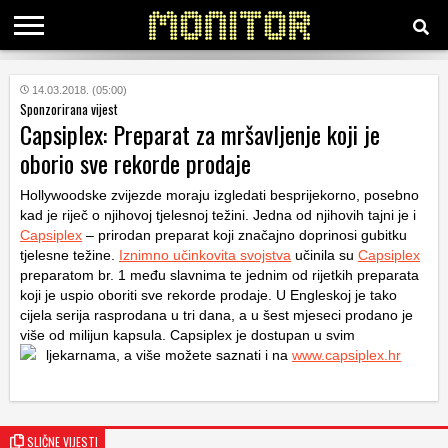
KATEGORIJE
14.03.2018. (05:00)
Sponzorirana vijest
Capsiplex: Preparat za mršavljenje koji je
HRVATSKI
oborio sve rekorde prodaje
WEB
Hollywoodske zvijezde moraju izgledati besprijekorno, posebno
kad je riječ o njihovoj tjelesnoj težini. Jedna od njihovih tajni je i
Capsiplex
– prirodan preparat koji značajno doprinosi gubitku
tjelesne težine.
Iznimno učinkovita svojstva
učinila su
Capsiplex
preparatom br. 1 među slavnima te jednim od rijetkih preparata
koji je uspio oboriti sve rekorde prodaje. U Engleskoj je tako
cijela serija rasprodana u tri dana, a u šest mjeseci prodano je
više od milijun kapsula. Capsiplex je dostupan u svim
ljekarnama, a više možete saznati i na
www.capsiplex.hr
SLIČNE VIJESTI