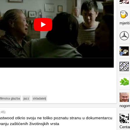
mjerit
filmska glazba
jazz
skladatelj
nogom
:45)
astwood otkrio svoju ne toliko poznatu stranu u dokumentarcu
anju zaštićenih životinsjkih vrsta
Centa