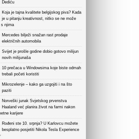
Dediću
Koja je tajna kvalitete belgijskog piva? Kada
je u pitanju kreativnost, nitko se ne može
i s njima
Mercedes bilježi snažan rast prodaje
električnih automobila
Svijet je prošle godine dobio gotovo milijun
novih milijunaša
10 prečaca u Windowsima koje biste odmah
trebali početi koristiti
Mikrozelenje – kako ga uzgojiti i na što
paziti
Norveški junak Svjetskog prvenstva
Haaland već planira život na farmi nakon
etne karijere
Rođeni ste 10. srpnja? U Karlovcu možete
besplatno posjetiti Nikola Tesla Experience
r