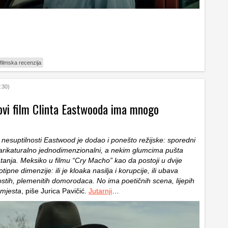
filmska recenzija
:30)
Novi film Clinta Eastwooda ima mnogo
j nesuptilnosti Eastwood je dodao i ponešto režijske: sporedni
karikaturalno jednodimenzionalni, a nekim glumcima pušta
tanja. Meksiko u filmu “Cry Macho” kao da postoji u dvije
ipne dimenzije: ili je kloaka nasilja i korupcije, ili ubava
ostih, plemenitih domorodaca. No ima poetičnih scena, lijepih
 mjesta
, piše Jurica Pavičić.
Jutarnji
…