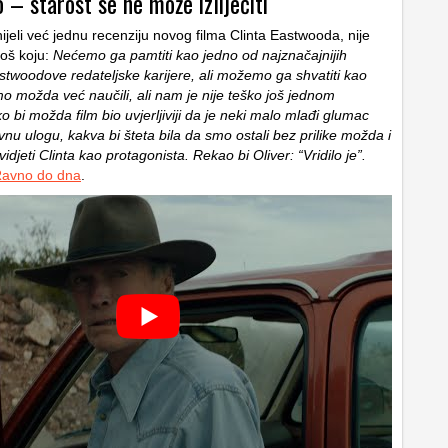
– starost se ne može izliječiti
jeli već jednu recenziju novog filma Clinta Eastwooda, nije
 još koju:
Nećemo ga pamtiti kao jedno od najznačajnijih
stwoodove redateljske karijere, ali možemo ga shvatiti kao
mo možda već naučili, ali nam je nije teško još jednom
ko bi možda film bio uvjerljiviji da je neki malo mlađi glumac
nu ulogu, kakva bi šteta bila da smo ostali bez prilike možda i
vidjeti Clinta kao protagonista. Rekao bi Oliver: “Vridilo je”.
avno do dna
.