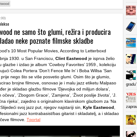
stwood
:00)
plekse
wood ne samo što glumi, režira i producira
kladao neke poznate filmske skladbe
bnja 1930. u San Franciscu,
Clint Eastwood
je isprva želio
iju glazbe i izdao je album ‘Cowboy Favorites’ 1959., kolekciju
čujući Colea Portera ‘Don’t Fence Me In’ i Boba Willsa ‘San
prije nego što se više posvetio glumi. Osim što je glumio,
ucirao brojne filmove, osnovao je i malu jazz etiketu Malpaso
gradu’
er je skladao glazbu filmove ‘Djevojka od milijun dolara’,
 očeva’, ‘Zbogom Grace’, ‘Zamjena’, ‘Život poslije života’, ‘J.
ična rijeka’, zajedno s originalnom klavirskom glazbom za ‘Na
zapra
’. Slijedeći svoj jazz put, njegov najstariji sin,
Kyle Eastwood
,
fesionalni jazz kontrabasist/bas gitarist i skladatelj, a i skladao
očeve filmove.
Tportal