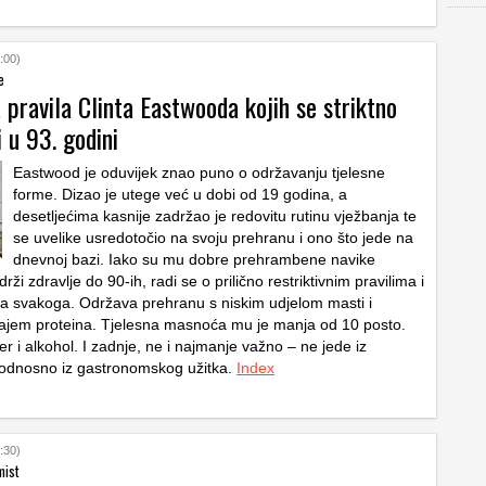
:00)
e
a pravila Clinta Eastwooda kojih se striktno
i u 93. godini
Eastwood je oduvijek znao puno o održavanju tjelesne
forme. Dizao je utege već u dobi od 19 godina, a
desetljećima kasnije zadržao je redovitu rutinu vježbanja te
se uvelike usredotočio na svoju prehranu i ono što jede na
dnevnoj bazi. Iako su mu dobre prehrambene navike
ži zdravlje do 90-ih, radi se o prilično restriktivnim pravilima i
za svakoga. Održava prehranu s niskim udjelom masti i
ajem proteina. Tjelesna masnoća mu je manja od 10 posto.
r i alkohol. I zadnje, ne i najmanje važno – ne jede iz
 odnosno iz gastronomskog užitka.
Index
:30)
mist