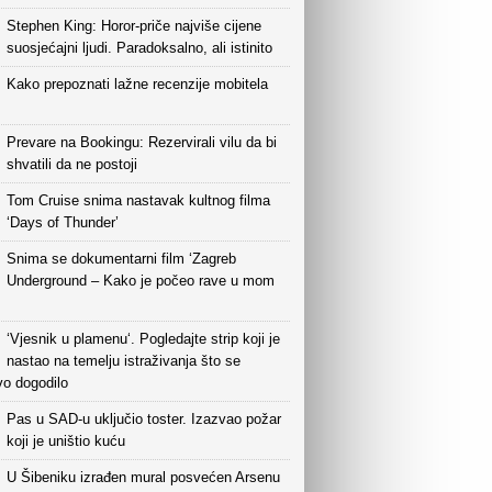
Stephen King: Horor-priče najviše cijene
suosjećajni ljudi. Paradoksalno, ali istinito
Kako prepoznati lažne recenzije mobitela
Prevare na Bookingu: Rezervirali vilu da bi
shvatili da ne postoji
Tom Cruise snima nastavak kultnog filma
‘Days of Thunder’
Snima se dokumentarni film ‘Zagreb
Underground – Kako je počeo rave u mom
‘Vjesnik u plamenu‘. Pogledajte strip koji je
nastao na temelju istraživanja što se
vo dogodilo
Pas u SAD-u uključio toster. Izazvao požar
koji je uništio kuću
U Šibeniku izrađen mural posvećen Arsenu