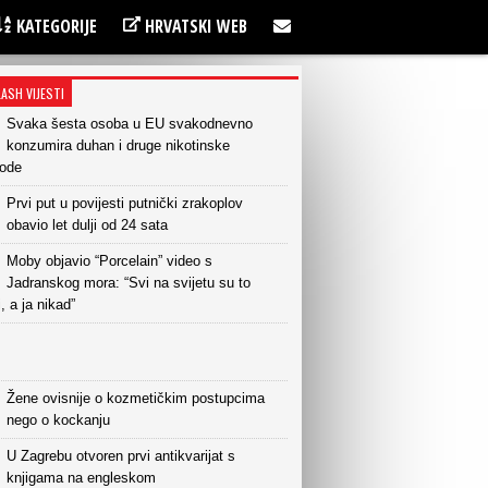
KATEGORIJE
HRVATSKI WEB
LASH VIJESTI
Svaka šesta osoba u EU svakodnevno
konzumira duhan i druge nikotinske
vode
Prvi put u povijesti putnički zrakoplov
obavio let dulji od 24 sata
Moby objavio “Porcelain” video s
Jadranskog mora: “Svi na svijetu su to
i, a ja nikad”
Žene ovisnije o kozmetičkim postupcima
nego o kockanju
U Zagrebu otvoren prvi antikvarijat s
knjigama na engleskom