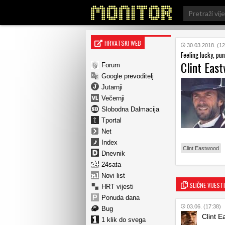
Search
for:
HRVATSKI WEB
30.03.2018. (12
Feeling lucky, pu
Clint Eas
Forum
Google prevoditelj
Jutarnji
Večernji
Slobodna Dalmacija
Tportal
Net
Index
Clint Eastwood
Dnevnik
24sata
Novi list
SLIČNE VIJESTI
HRT vijesti
Ponuda dana
03.06. (17:38)
Bug
Clint E
1 klik do svega