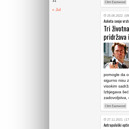
31
Clint Eastwood
« Jul
25.06.2022. (09
Asketa svoje vrst
Tri životn
pridržava 
pomogle da odr
sigurno nisu 
visokim sadrž
Izbjegava šeće
zadovoljstva,
Clint Eastwood
27.11.2021. (17
Antropološki opti