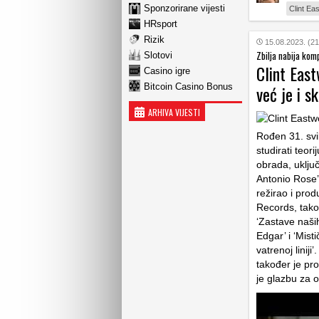
Sponzorirane vijesti
Clint Ea
HRsport
Rizik
15.08.2023. (21
Zbilja nabija kom
Slotovi
Clint East
Casino igre
Bitcoin Casino Bonus
već je i s
ARHIVA VIJESTI
Rođen 31. svi
studirati teor
obrada, uklju
Antonio Rose’ 
režirao i prod
Records, takođ
‘Zastave naših
Edgar’ i ‘Mist
vatrenoj liniji
također je pro
je glazbu za 