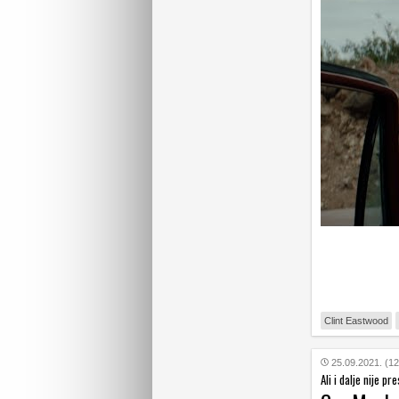
Clint Eastwood
25.09.2021. (12
Ali i dalje nije p