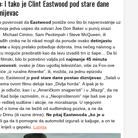
: I tako je Clint Eastwood pod stare dane
nijevac
ko poverovati da
Eastwood
postiže ono što bi najverovatnije uz
znoja jedva uspeo da ostvari Joe Don Baker u punoj snazi
 Michael Cimino, Sam Peckinpah i Steve McQueen, ili
đih cinika ne bi nikad mogli da ponude ovako
detinjastu
ota
u kojoj prelako pobeđuje dobrota. Ima nečeg naivnog u
icu moguće preobratiti kao da lavu izvadiš trn iz šape… Da bi
 filmski, bilo bi potrebno valjda još
najmanje 45 minuta
surovosti
, ovako je čitav ugođaj televizičan, više za Fox-ove
iće „iz ruralne Amerike“, ili, možda, za jednu epizodu
ako, Eastwood je
pod stare dane postao diznijevac
. „Salaš u
ema ovom filmu deluje kao „Divlja horda“. A ipak je to
e odlučio, kao i u „Američkom snajperisti“ i u „Mazgi“, da ne
 Kad bolje razmislim, ni u „Neoproštenom“ nije baš sve po
e reditelj sudbine i akcije, ne moralisanja. U njegovim
reč o tome da ne bežiš od sudbinskog poziva, a ne da
u Drinu (ili razne drine).
Ne pitaj Eastwooda „ko je u
li ga da ti pomogne da automobil izguraš iz kaljuge, a on te
a kriješ u gepeku.
Lupiga