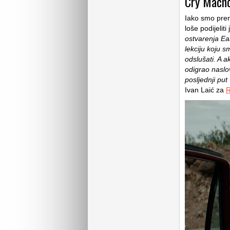
Cry Macho 
Iako smo preni
loše podijeliti
ostvarenja Ea
lekciju koju s
odslušati. A a
odigrao naslov
posljednji put 
Ivan Laić za
R