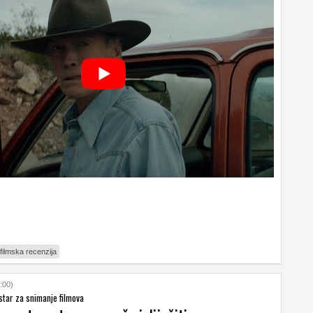
filmska recenzija
:00)
restar za snimanje filmova