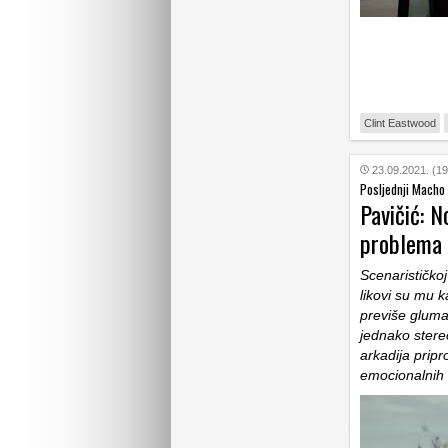
Clint Eastwood
23.09.2021. (19
Posljednji Macho
Pavičić: 
problema
Scenarističko
likovi su mu 
previše gluma
jednako stereot
arkadija pripr
emocionalnih