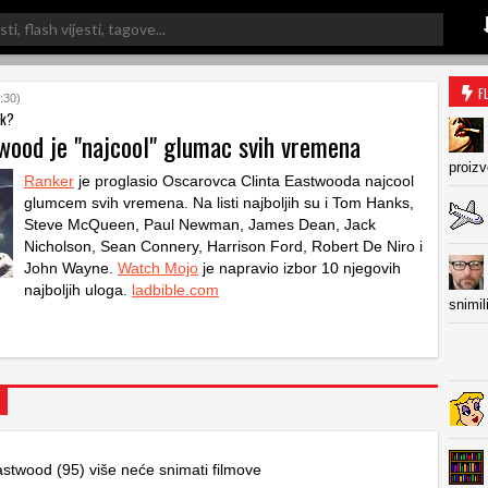
F
:30)
nk?
twood je "najcool" glumac svih vremena
proiz
Ranker
je proglasio Oscarovca Clinta Eastwooda najcool
glumcem svih vremena. Na listi najboljih su i Tom Hanks,
Steve McQueen, Paul Newman, James Dean, Jack
Nicholson, Sean Connery, Harrison Ford, Robert De Niro i
John Wayne.
Watch Mojo
je napravio izbor 10 njegovih
najboljih uloga.
ladbible.com
snimil
astwood (95) više neće snimati filmove