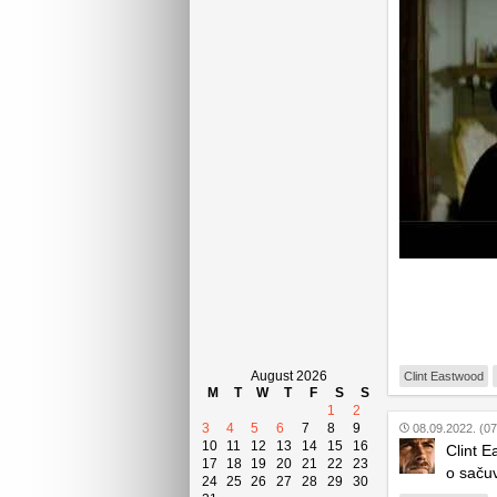
August 2026
Clint Eastwood
M
T
W
T
F
S
S
1
2
3
4
5
6
7
8
9
08.09.2022. (07
10
11
12
13
14
15
16
Clint E
17
18
19
20
21
22
23
o sačuv
24
25
26
27
28
29
30