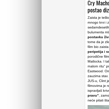
Cry Macho
postao diz
Zaista je teš
mnogo krvi i 
sedamdesetih.
bulumenta mla
postavku živ
tome da je zl
film bio zaista
peripetija i 
porodične film
Matlocka. I t
malom ritu“ pr
Eastwood. On j
zauzima stav.
JUS-u, Clint j
filmovima je 
ispravljaš kriv
pravu“
, zamo
neće pitati št