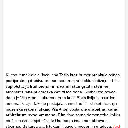
Kultno remek-djelo Jacquesa Tatija kroz humor propituje odnos
poslijeratnog društva prema modernoj arhitekturi i dizajnu. Film
suprotstavlja
tradicionalni, živahni stari grad i sterilne
,
automatizirane prigradske četvrti tog doba. Simbol tog novog
doba je Vila Arpel – ultramoderna kuća čistih linija i apsurdne
automatizacije. Iako je postojala samo kao filmski set i kasnija
muzejska rekonstrukcija, Vila Arpel postala je
globalna ikona
arhitekture svog vremena.
Film time zorno demonstrira koliku
moć filmska i umjetnička kritika mogu imati na oblikovanje
stvarnog diskursa o arhitekturi i razvoju modernih gradova.
Arch