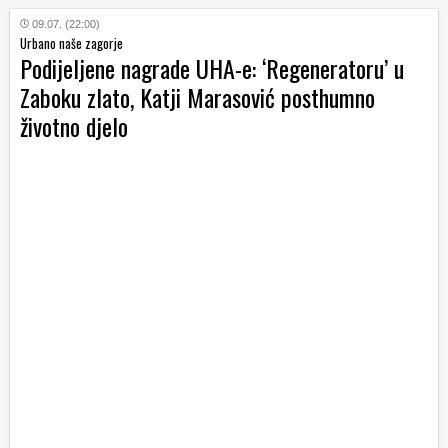
09.07. (22:00)
Urbano naše zagorje
Podijeljene nagrade UHA-e: ‘Regeneratoru’ u
Zaboku zlato, Katji Marasović posthumno
životno djelo