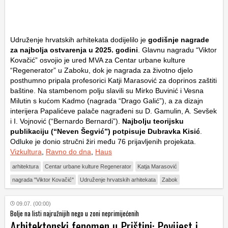
Udruženje hrvatskih arhitekata dodijelilo je
godišnje nagrade
za najbolja ostvarenja u 2025. godini
. Glavnu nagradu “Viktor
Kovačić” osvojio je ured MVA za Centar urbane kulture
“Regenerator” u Zaboku, dok je nagrada za životno djelo
posthumno pripala profesorici Katji Marasović za doprinos zaštiti
baštine. Na stambenom polju slavili su Mirko Buvinić i Vesna
Milutin s kućom Kadmo (nagrada “Drago Galić”), a za dizajn
interijera Papalićeve palače nagrađeni su D. Gamulin, A. Sevšek
i I. Vojnović (“Bernardo Bernardi”).
Najbolju teorijsku
publikaciju (“Neven Šegvić”) potpisuje Dubravka Kisić
.
Odluke je donio stručni žiri među 76 prijavljenih projekata.
Vizkultura
,
Ravno do dna
,
Haus
arhitektura
Centar urbane kulture Regenerator
Katja Marasović
nagrada "Viktor Kovačić"
Udruženje hrvatskih arhitekata
Zabok
09.07. (00:00)
Bolje na listi najružnijih nego u zoni neprimijećenih
Arhitektonski fenomen u Prištini: Povijest i