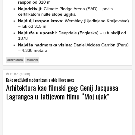
raspon od 310 m
Najodrživiji:
Climate Pledge Arena (SAD) – prvi s
certifikatom nulte stope ugljika
Najdulji raspon krova:
Wembley (Ujedinjeno Kraljevstvo)
– luk od 315 m
Najduže u uporabi:
Deepdale (Engleska) – u funkciji od
1878
Najviša nadmorska visina:
Daniel Alcides Carrión (Peru)
– 4.338 metara
arhitektura
stadioni
13.07. (18:00)
Kako preživjeti modernizam s obje lijeve noge
Arhitektura kao filmski geg: Genij Jacquesa
Lagrangea u Tatijevom filmu “Moj ujak”