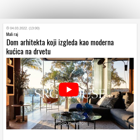
KATEGORIJE
04.03.2022. (13:00)
Mali raj
Dom arhitekta koji izgleda kao moderna
HRVATSKI
kućica na drvetu
WEB