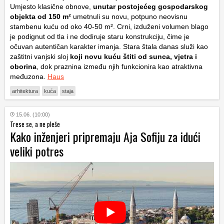
Umjesto klasične obnove,
unutar postojećeg gospodarskog
objekta od 150 m²
umetnuli su novu, potpuno neovisnu
stambenu kuću od oko 40-50 m². Crni, izduženi volumen blago
je podignut od tla i ne dodiruje staru konstrukciju, čime je
očuvan autentičan karakter imanja. Stara štala danas služi kao
zaštitni vanjski sloj
koji novu kuću štiti od sunca, vjetra i
oborina
, dok praznina između njih funkcionira kao atraktivna
međuzona.
Haus
arhitektura
kuća
staja
15.06. (10:00)
Trese se, a ne pleše
Kako inženjeri pripremaju Aja Sofiju za idući
veliki potres