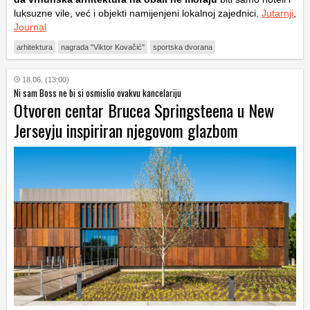
luksuzne vile, već i objekti namijenjeni lokalnoj zajednici.
Jutarnji
,
Journal
arhitektura
nagrada "Viktor Kovačić"
sportska dvorana
18.06. (13:00)
Ni sam Boss ne bi si osmislio ovakvu kancelariju
Otvoren centar Brucea Springsteena u New
Jerseyju inspiriran njegovom glazbom