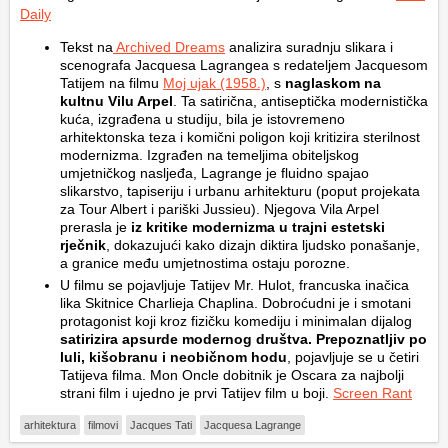
Daily
Tekst na
Archived Dreams
analizira suradnju slikara i
scenografa Jacquesa Lagrangea s redateljem Jacquesom
Tatijem na filmu
Moj ujak
(1958.)
, s
naglaskom na
kultnu Vilu Arpel
. Ta satirična, antiseptička modernistička
kuća, izgrađena u studiju, bila je istovremeno
arhitektonska teza i komični poligon koji kritizira sterilnost
modernizma. Izgrađen na temeljima obiteljskog
umjetničkog nasljeđa, Lagrange je fluidno spajao
slikarstvo, tapiseriju i urbanu arhitekturu (poput projekata
za Tour Albert i pariški Jussieu). Njegova Vila Arpel
prerasla je
iz kritike modernizma u trajni estetski
rječnik
, dokazujući kako dizajn diktira ljudsko ponašanje,
a granice među umjetnostima ostaju porozne.
U filmu se pojavljuje Tatijev Mr. Hulot, francuska inačica
lika Skitnice Charlieja Chaplina. Dobroćudni je i smotani
protagonist koji kroz fizičku komediju i minimalan dijalog
satirizira apsurde modernog društva. Prepoznatljiv po
luli, kišobranu i neobičnom hodu
, pojavljuje se u četiri
Tatijeva filma. Mon Oncle dobitnik je Oscara za najbolji
strani film i ujedno je prvi Tatijev film u boji.
Screen Rant
arhitektura
filmovi
Jacques Tati
Jacquesa Lagrange