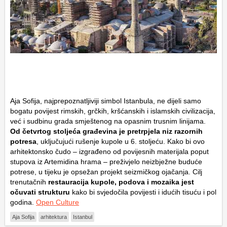
Aja Sofija, najprepoznatljiviji simbol Istanbula, ne dijeli samo
bogatu povijest rimskih, grčkih, kršćanskih i islamskih civilizacija,
već i sudbinu grada smještenog na opasnim trusnim linijama.
Od četvrtog stoljeća građevina je pretrpjela niz razornih
potresa
, uključujući rušenje kupole u 6. stoljeću. Kako bi ovo
arhitektonsko čudo – izgrađeno od povijesnih materijala poput
stupova iz Artemidina hrama – preživjelo neizbježne buduće
potrese, u tijeku je opsežan projekt seizmičkog ojačanja. Cilj
trenutačnih
restauracija kupole, podova i mozaika jest
očuvati strukturu
kako bi svjedočila povijesti i idućih tisuću i pol
godina.
Open Culture
Aja Sofija
arhitektura
Istanbul