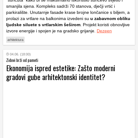
“suncuta” kako bi se maksimalno iskoristilo sunčevo svjetlo i
smanjila sjena. Kompleks sadrži 70 stanova, dječji vrtić i
parkiralište. Unutarnje fasade krase brojne lončanice s biljem, a
prolazi za vrtlare na balkonima izvedeni su
u zabavnom obliku
ljudske siluete s vrtlarskim šeširom
. Projekt koristi obnovljive
izvore energije i spojen je na gradsko grijanje.
Dezeen
arhitektura
04.06. (18:00)
Zidovi brži od pameti
Ekonomija ispred estetike: Zašto moderni
gradovi gube arhitektonski identitet?