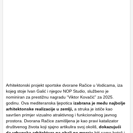
Arhitektonski projekt sportske dvorane Račice u Vodicama, iza
kojeg stoje Ivan Galić i njegov NOP Studio, službeno je
nominiran za prestižnu nagradu “Viktor Kovačić” za 2025.
godinu. Ova mediteranska ljepotica
izabrana je među najbolje
arhitektonske realizacije u zemlji,
a struka je ističe kao
savršen primjer vizualno atraktivnog i funkcionalnog javnog
prostora. Dvorana Račice zamišljena je kao pravi katalizator
društvenog života koji sjajno artikulira svoj okoliš,
dokazujući
da vrhunska arhitektura na obali ne moraju
biti samo hoteli i