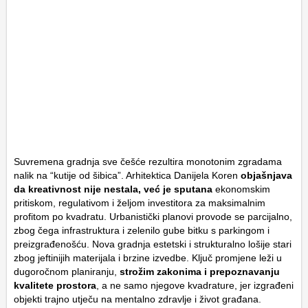
Suvremena gradnja sve češće rezultira monotonim zgradama
nalik na “kutije od šibica”. Arhitektica Danijela Koren
objašnjava
da kreativnost nije nestala, već je sputana
ekonomskim
pritiskom, regulativom i željom investitora za maksimalnim
profitom po kvadratu. Urbanistički planovi provode se parcijalno,
zbog čega infrastruktura i zelenilo gube bitku s parkingom i
preizgrađenošću. Nova gradnja estetski i strukturalno lošije stari
zbog jeftinijih materijala i brzine izvedbe. Ključ promjene leži u
dugoročnom planiranju,
strožim zakonima i prepoznavanju
kvalitete prostora
, a ne samo njegove kvadrature, jer izgrađeni
objekti trajno utječu na mentalno zdravlje i život građana.