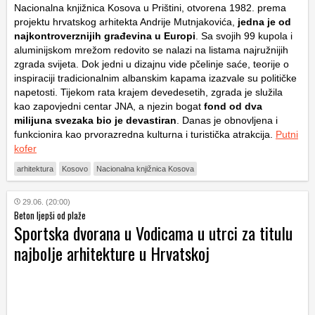
Nacionalna knjižnica Kosova u Prištini, otvorena 1982. prema
projektu hrvatskog arhitekta Andrije Mutnjakovića,
jedna je od
najkontroverznijih građevina u Europi
. Sa svojih 99 kupola i
aluminijskom mrežom redovito se nalazi na listama najružnijih
zgrada svijeta. Dok jedni u dizajnu vide pčelinje saće, teorije o
inspiraciji tradicionalnim albanskim kapama izazvale su političke
napetosti. Tijekom rata krajem devedesetih, zgrada je služila
kao zapovjedni centar JNA, a njezin bogat
fond od dva
milijuna svezaka bio je devastiran
. Danas je obnovljena i
funkcionira kao prvorazredna kulturna i turistička atrakcija.
Putni
kofer
arhitektura
Kosovo
Nacionalna knjižnica Kosova
29.06. (20:00)
Beton ljepši od plaže
Sportska dvorana u Vodicama u utrci za titulu
najbolje arhitekture u Hrvatskoj