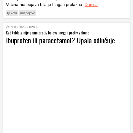
Većina nuspojava bila je blaga i prolazna.
Danica
lijekovi
nuspojave
09.06.2025. (10:00)
Kad tableta nije samo protiv bolova, nego i protiv zabune
Ibuprofen ili paracetamol? Upala odlučuje