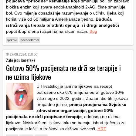
pojačava “prirodne” kemikalije koje
smanjuju bol, on zapravo
blokira enzim koji stvara endokanabinoid 2-AG, čime smanjuje
bol. Ovo mijenja dosadašnje razumijevanje o učinku lijeka koji
koristi više od 60 milijuna Amerikanaca tjedno.
Buduća
istraživanja trebala bi otkriti djeluju li i drugi analgetici
poput ibuprofena i aspirina na sličan način.
Bug
lijekovi
paracetamol
27.08.2024. (18:00)
Zato jedu kerefeke
Gotovo 50% pacijenata ne drži se terapije i
ne uzima lijekove
U Hrvatskoj je lani na lijekove na recept
potrošeno oko 670 milijuna eura, gotovo 10%
više nego u 2022. godini. Znatan dio tih lijekova
propadne jer se,
prema procjenama Svjetske
zdravstene organizacije, gotovo 50%
pacijenata ne drži propisane terapije
, odnosno ne uzima
lijekove. Neiskorišteni lijekovi tako se bacaju, ishod liječenja za
pacijenta je lošiji, a troškovi za državu sve veći.
HRT