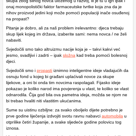
skupa zbog silnog novca uloženog u razvoj, ili je tu u igri ipak i
onaj monopolistički faktor farmaceutske tvrtke koja zna da je
nihov proizvod jedini koji može pomoći populaciji inače osuđenoj
na propast?
Pitanje je dobro, ali za naš problem irelevantno: djeca trebaju
skup lijek kojeg im država, izaberite sami: nema novca / ne želi
nabaviti.
Svjedočili smo tako altruizmu nacije koja je – takvi kakvi već
jesmo, svadljivi i zadrti – ipak
složna
kad treba pomoći bolesnoj
djeci.
Svjedočili smo i
propasti
iznimno inteligentne ideje vladajućih da
osnuju fond u kojeg bi građani uplaćivali novce za skupe
lijekove, a oni bi onda tim novcima raspolagali. Fijasko ideje
pokazao je koliko narod ima povjerenja u vlast, te koliko se vlast
odnarodila. Čija god bila ova pametna ideja, možda se njom ne
bi trebao hvaliti niti vlastitim ukućanima.
Sume su uistinu ozbiljne: za svako oboljelo dijete potrebno je
prve godine liječenja izdvojiti svotu ravnu nabavci
automobila
u
otprilike četiri županije, a svake sljedeće godine polovicu tog
iznosa.