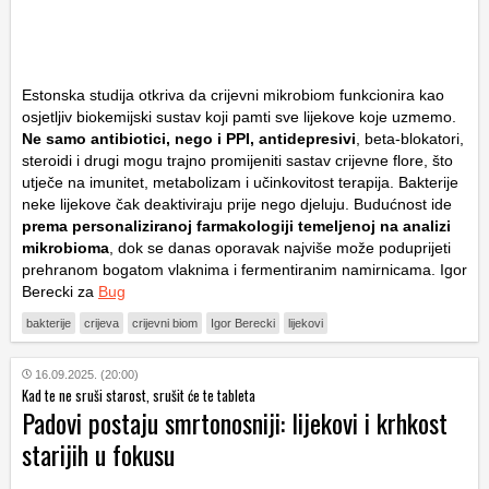
Estonska studija otkriva da crijevni mikrobiom funkcionira kao
osjetljiv biokemijski sustav koji pamti sve lijekove koje uzmemo.
Ne samo antibiotici, nego i PPI, antidepresivi
, beta-blokatori,
steroidi i drugi mogu trajno promijeniti sastav crijevne flore, što
utječe na imunitet, metabolizam i učinkovitost terapija. Bakterije
neke lijekove čak deaktiviraju prije nego djeluju. Budućnost ide
prema personaliziranoj farmakologiji temeljenoj na analizi
mikrobioma
, dok se danas oporavak najviše može poduprijeti
prehranom bogatom vlaknima i fermentiranim namirnicama. Igor
Berecki za
Bug
bakterije
crijeva
crijevni biom
Igor Berecki
lijekovi
16.09.2025. (20:00)
Kad te ne sruši starost, srušit će te tableta
Padovi postaju smrtonosniji: lijekovi i krhkost
starijih u fokusu