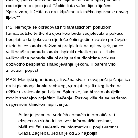
roditeljima te djece jest: “Želite li da vaše dijete liječimo
Spinrazom, ili želite da ga uključimo u kliničko ispitivanje novog
lijeka?”
P.S. Nemojte se obradovati niti fantastičnom ponudom
farmaceutske tvrtke da djeci koja budu sudjelovala u pokusu
besplatno da lijekove u sljedeće četiri godine: svako preživjelo
dijete bit će ionako doživotni pretplatnik na njihov lijek, pa će
velikodušnu ponudu ionako isplatiti nekoliko puta. Uistinu
velikodušna ponuda bila bi osigurati sudionicima pokusa
doživotno besplatno snabdijevanje lijekom, ili barem vrlo
značajan popust.
P.P.S. Medijski ignorirana, ali važna stvar u ovoj priči je činjenica
da bi plasiranje konkurentskog, vjerojatno jeftinijeg lijeka na
tržište uzrokovalo pad cijene Spinraze, što bi svim oboljelim
moglo značajno pojeftiniti liječenje. Razlog više da se nadamo
uspješnom kliničkom ispitivanju.
Autor je jedan od vodećih domaćih informatičara i
ekspert za slobodni softver, informatički novinar,
bivši stručni savjetnik za informatiku u poglavarstvu
Grada Zagreba. Jedan je od 25 najboljih IT