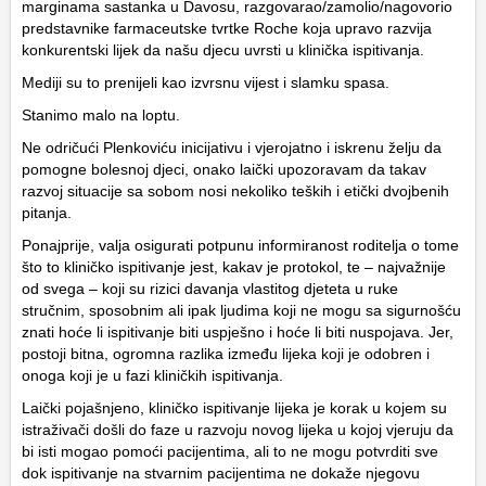
marginama sastanka u Davosu, razgovarao/zamolio/nagovorio
predstavnike farmaceutske tvrtke Roche koja upravo razvija
konkurentski lijek da našu djecu uvrsti u klinička ispitivanja.
Mediji su to prenijeli kao izvrsnu vijest i slamku spasa.
Stanimo malo na loptu.
Ne odričući Plenkoviću inicijativu i vjerojatno i iskrenu želju da
pomogne bolesnoj djeci, onako laički upozoravam da takav
razvoj situacije sa sobom nosi nekoliko teških i etički dvojbenih
pitanja.
Ponajprije, valja osigurati potpunu informiranost roditelja o tome
što to kliničko ispitivanje jest, kakav je protokol, te – najvažnije
od svega – koji su rizici davanja vlastitog djeteta u ruke
stručnim, sposobnim ali ipak ljudima koji ne mogu sa sigurnošću
znati hoće li ispitivanje biti uspješno i hoće li biti nuspojava. Jer,
postoji bitna, ogromna razlika između lijeka koji je odobren i
onoga koji je u fazi kliničkih ispitivanja.
Laički pojašnjeno, kliničko ispitivanje lijeka je korak u kojem su
istraživači došli do faze u razvoju novog lijeka u kojoj vjeruju da
bi isti mogao pomoći pacijentima, ali to ne mogu potvrditi sve
dok ispitivanje na stvarnim pacijentima ne dokaže njegovu