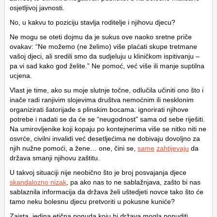
osjetljivoj javnosti.
No, u kakvu to poziciju stavlja roditelje i njihovu djecu?
Ne mogu se oteti dojmu da je sukus ove naoko sretne priče
ovakav: “Ne možemo (ne želimo) više plaćati skupe tretmane
vašoj djeci, ali sredili smo da sudjeluju u kliničkom ispitivanju –
pa vi sad kako god želite.” Ne pomoć, već više ili manje suptilna
ucjena.
Vlast je time, ako su moje slutnje točne, odlučila učiniti ono što i
inače radi ranjivim slojevima društva nemoćnim ili nesklonim
organizirati šatorijade s plinskim bocama: ignorirati njihove
potrebe i nadati se da će se “neugodnost” sama od sebe riješiti.
Na umirovljenike koji kopaju po kontejnerima više se nitko niti ne
osvrće, civilni invalidi već desetljećima ne dobivaju dovoljno za
njih nužne pomoći, a žene… one, čini se,
same
zahtijevaju
da
država smanji njihovu zaštitu.
U takvoj situaciji nije neobično što je broj posvajanja djece
skandalozno nizak
, pa ako nas to ne sablažnjava, zašto bi nas
sablaznila informacija da država želi uštedjeti novce tako što će
tamo neku bolesnu djecu pretvoriti u pokusne kuniće?
Zaista, jedina etična ponuda koju bi država mogla ponuditi