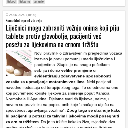
lijekovi
ljekarne
terapije
24.06.2024. (18:00)
Komoditet ispred zdravlja
Liječnici mogu zabraniti vožnju onima koji piju
tablete protiv glavobolje, pacijenti već
posežu za lijekovima na crnom tržištu
Novi pravilnik o zdravstvenim pregledima vozača
izazvao je pravu pomutnju među liječnicima i
pacijentima. Stupio je na snagu početkom
svibnja i donio
velike promjene u
evidentiranju zdravstvene sposobnosti
vozača za upravljanje motornim vozilima
. Neki pacijenti
navodno i odustaju od terapije zbog toga. To se odnosi na one
koji povremeno koriste lijekove za smirenje poput Xanaxa,
Normabela ili Apaurina. Djelatne tvari tih lijekova, naime, u
novom su pravilniku na popisu onih koje “značajno utječu na
spoosbnost upravljanja vozilima”.
Zbog toga se strahuje kako
bi pacijenti u potrazi za takvim lijekovima mogli posegnuti
za crnim tržištem
. Da je to tržište itekako živo, svjedoče dva
posljednja slučaja u kojima su carinici na granici sa Srbijom