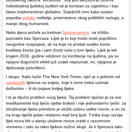
određenog faktora “korisnosti”, koji jest bezobziran prema
individualnoj ljudskoj sudbini ali je koristan za zajednicu i kao
takav implementiran globalno. Svjedočili smo kako sustav
popušta
pritisku
roditelja, prvenstveno zbog političkih razloga, a
manje zbog humanosti.
Neka djeca počela su tretman
Nurinersenom
, na tržištu
poznatim kao Spinraza. Lijek je to koji može imati poprilično
neugodne nuspojave, ali na koje će pristati svatko kome
kvaliteta života (pa i sam život) ovisi o tom lijeku. Lijek je tek
krajem 2016. godine odobren za korištenje na ljudima, pa su
njegovi dugoročni efekti još uvijek nepoznati; no, njegovo je
djelovanje potvrđeno.
I skupo. Kako kaže The New York Times, riječ je o jednom od
najskupljih
lijekova na svijetu, koje k tome treba uzimati
doživotno – ili do pojave boljeg lijeka.
I to je ključni problem ovog lijeka. Taj problem tipičan je za sve
medikamente koji liječe rijetke bolesti i nije jednostavno rješiv: za
istraživanje lijeka potrebno je uložiti uistinu velike novce, a on će
na kraju liječiti jedan relativno mali broj ljudi. Tvrtka koja razvija
lijek mora biti u stanju uložene novce vratiti u razumnom
vremenu i zato su takvi lijekovi nužno skupi. Je li Spinraza tako