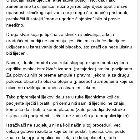
U slučaju naše dječice, alternativa postoji. No, čak i ako
zanemarimo tu činjenicu, nužno je roditelje djece uputiti u sve
opasnosti kliničkog ispitivanja prije nego što potpišu pristanak;
preskočiti ili zatajiti “manje ugodne činjenice” bilo bi posve
neetično.
Druga stvar koja je tipična za klinička ispitivanja, a koja
oradošćeni mediji ne spominju, jest činjenica da će dio djece
uključene u istraživanje dobiti placebo, što znači da neće uistinu
biti liječeni.
Naime, idealni model dvostruko slijepog eksperimenta izgleda
otprilike ovako: istraživači izaberu (primjerice) stotinu pacijenata.
Za polovicu njih pripreme ampule s pravim lijekom, a za drugu
polovicu običnu fiziološku otopinu (placebo) u ampulama koje se
ničim ne razlikuju od onih sa stvarnim lijekom.
Tako pripremljeni lijekovi daju se u ruke liječnicima koji će
pacijente liječiti i pratiti, pri čemu niti sami ti liječnici ne znaju
kome će dati lijek, a kome placebo (zato je studija dvostruko
slijepa: niti pacijent niti liječnik ne znaju što je u ampulici lijeka).
Istraživači ne sudjeluju ni na koji način u toj proceduri, već
čekaju gotove rezultate koje će im poslati liječnici. Oni, pošto
znaju u kojoj je ampulici bio lijek, a u kojoj placebo, tada