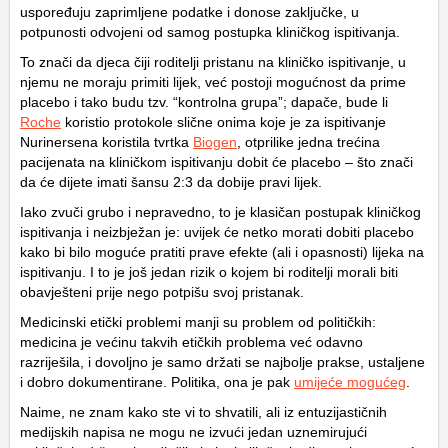
uspoređuju zaprimljene podatke i donose zaključke, u
potpunosti odvojeni od samog postupka kliničkog ispitivanja.
To znači da djeca čiji roditelji pristanu na kliničko ispitivanje, u
njemu ne moraju primiti lijek, već postoji mogućnost da prime
placebo i tako budu tzv. “kontrolna grupa”; dapače, bude li
Roche
koristio protokole slične onima koje je za ispitivanje
Nurinersena koristila tvrtka
Biogen
, otprilike jedna trećina
pacijenata na kliničkom ispitivanju dobit će placebo – što znači
da će dijete imati šansu 2:3 da dobije pravi lijek.
Iako zvuči grubo i nepravedno, to je klasičan postupak kliničkog
ispitivanja i neizbježan je: uvijek će netko morati dobiti placebo
kako bi bilo moguće pratiti prave efekte (ali i opasnosti) lijeka na
ispitivanju. I to je još jedan rizik o kojem bi roditelji morali biti
obavješteni prije nego potpišu svoj pristanak.
Medicinski etički problemi manji su problem od političkih:
medicina je većinu takvih etičkih problema već odavno
razriješila, i dovoljno je samo držati se najbolje prakse, ustaljene
i dobro dokumentirane. Politika, ona je pak
umijeće mogućeg
.
Naime, ne znam kako ste vi to shvatili, ali iz entuzijastičnih
medijskih napisa ne mogu ne izvući jedan uznemirujući