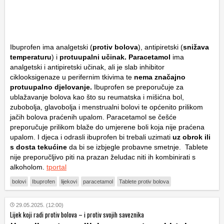
Ibuprofen ima analgetski (
protiv bolova
), antipiretski (
snižava
temperaturu
) i
protuupalni učinak. Paracetamol
ima
analgetski i antipiretski učinak, ali je slab inhibitor
ciklooksigenaze u perifernim tkivima te
nema značajno
protuupalno djelovanje.
Ibuprofen se preporučuje za
ublažavanje bolova kao što su reumatska i mišićna bol,
zubobolja, glavobolja i menstrualni bolovi te općenito prilikom
jačih bolova praćenih upalom. Paracetamol se češće
preporučuje prilikom blaže do umjerene boli koja nije praćena
upalom. I djeca i odrasli ibuprofen bi trebali uzimati
uz obrok ili
s dosta tekućine
da bi se izbjegle probavne smetnje. Tablete
nije preporučljivo piti na prazan želudac niti ih kombinirati s
alkoholom.
tportal
bolovi
Ibuprofen
lijekovi
paracetamol
Tablete protiv bolova
29.05.2025. (12:00)
Lijek koji radi protiv bolova – i protiv svojih saveznika