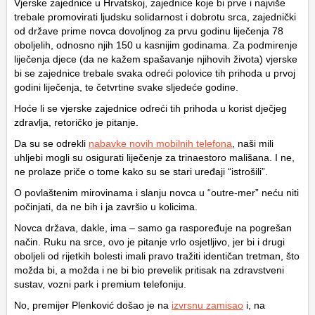
Vjerske zajednice u Hrvatskoj, zajednice koje bi prve i najviše
trebale promovirati ljudsku solidarnost i dobrotu srca, zajednički
od države prime novca dovoljnog za prvu godinu liječenja 78
oboljelih, odnosno njih 150 u kasnijim godinama. Za podmirenje
liječenja djece (da ne kažem spašavanje njihovih života) vjerske
bi se zajednice trebale svaka odreći polovice tih prihoda u prvoj
godini liječenja, te četvrtine svake sljedeće godine.
Hoće li se vjerske zajednice odreći tih prihoda u korist dječjeg
zdravlja, retoričko je pitanje.
Da su se odrekli
nabavke novih mobilnih telefona
, naši mili
uhljebi mogli su osigurati liječenje za trinaestoro mališana. I ne,
ne prolaze priče o tome kako su se stari uređaji “istrošili”.
O povlaštenim mirovinama i slanju novca u “outre-mer” neću niti
počinjati, da ne bih i ja završio u kolicima.
Novca država, dakle, ima – samo ga raspoređuje na pogrešan
način. Ruku na srce, ovo je pitanje vrlo osjetljivo, jer bi i drugi
oboljeli od rijetkih bolesti imali pravo tražiti identičan tretman, što
možda bi, a možda i ne bi bio prevelik pritisak na zdravstveni
sustav, vozni park i premium telefoniju.
No, premijer Plenković došao je na
izvrsnu zamisao
i, na