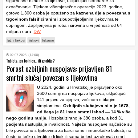
sigurnosne oznake za lijekove, uključujući standarde za
označavanje. Tijekom višemjesečne operacije 2023. godine,
gotovo 1.300 osoba je optuženo za
kaznena djela povezana s
trgovinom falsificiranim
i zloupotrijebljenim lijekovima te
dopingom. Zaplijenjena je roba i sirovina u vrijednosti od 64
milijuna eura.
DW
lažni lijekovi
lijekovi
ljekarne
02.07.2025. (14:00)
Tableta, pa bolnica… ili groblje?
Porast ozbiljnih nuspojava: prijavljen 81
smrtni slučaj povezan s lijekovima
U 2024. godini u Hrvatskoj je prijavljeno oko
3600 sumnji na nuspojave lijekova, uključujući
141 prijavu za cjepiva, većinom s blagim
simptomima.
Ozbiljnih slučajeva bilo je 1678,
od čega je 81 imao smrtni ishod — 14 % više
nego godinu ranije
. Hospitalizirano je 386 osoba, a kod 31
pacijenta nastupila je invalidnost. Najteže nuspojave najčešće su
bile povezane s lijekovima za karcinome i imunološke bolesti, no
često je teško utvrditi je li lijek ili sama bolest uzrokovala smrt.