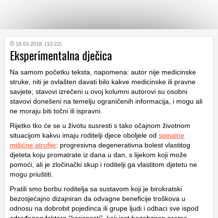
KATEGORIJE
18.03.2018. (10:22)
Eksperimentalna dječica
Na samom početku teksta, napomena: autor nije medicinske
HRVATSKI
WEB
struke, niti je ovlašten davati bilo kakve medicinske ili pravne
savjete; stavovi izrečeni u ovoj kolumni autorovi su osobni
stavovi donešeni na temelju ograničenih informacija, i mogu ali
ne moraju biti točni ili ispravni.
Rijetko tko će se u životu susresti s tako očajnom životnom
situacijom kakvu imaju roditelji djece oboljele od
spinalne
mišićne atrofije
: progresivna degenerativna bolest vlastitog
djeteta koju promatrate iz dana u dan, s lijekom koji može
pomoći, ali je zločinački skup i roditelji ga vlastitom djetetu ne
mogu priuštiti.
Pratili smo borbu roditelja sa sustavom koji je birokratski
bezosjećajno dizajniran da odvagne beneficije troškova u
odnosu na dobrobit pojedinca ili grupe ljudi i odbaci sve ispod