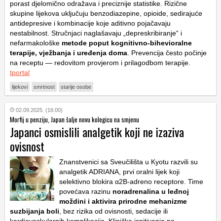
porast djelomično odražava i preciznije statistike. Rizične
skupine lijekova uključuju benzodiazepine, opioide, sedirajuće
antidepresive i kombinacije koje aditivno pojačavaju
nestabilnost. Stručnjaci naglašavaju „depreskribiranje“ i
nefarmakološke
metode poput kognitivno-bihevioralne
terapije, vježbanja i uređenja doma
. Prevencija često počinje
na receptu — redovitom provjerom i prilagodbom terapije.
tportal
lijekovi
smrtnost
starije osobe
02.09.2025. (16:00)
Morfij u penziju, Japan šalje novu kolegicu na smjenu
Japanci osmislili analgetik koji ne izaziva
ovisnost
Znanstvenici sa Sveučilišta u Kyotu razvili su
analgetik ADRIANA, prvi oralni lijek koji
selektivno blokira α2B-adreno receptore. Time
povećava razinu
noradrenalina u leđnoj
moždini i aktivira prirodne mehanizme
suzbijanja boli
, bez rizika od ovisnosti, sedacije ili
kardiovaskularnih komplikacija. Klinička ispitivanja na