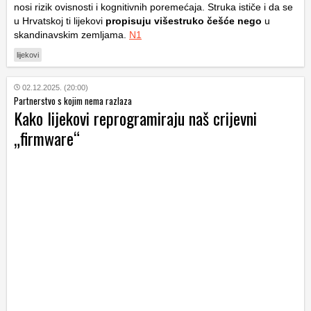
nosi rizik ovisnosti i kognitivnih poremećaja. Struka ističe i da se
u Hrvatskoj ti lijekovi
propisuju višestruko češće nego
u
skandinavskim zemljama.
N1
lijekovi
02.12.2025. (20:00)
Partnerstvo s kojim nema razlaza
Kako lijekovi reprogramiraju naš crijevni
„firmware“