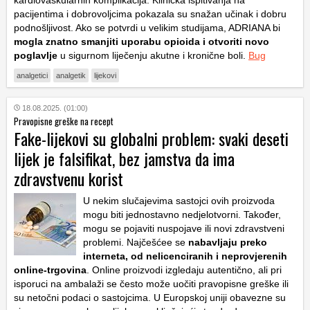
pacijentima i dobrovoljcima pokazala su snažan učinak i dobru
podnošljivost. Ako se potvrdi u velikim studijama, ADRIANA bi
mogla znatno smanjiti uporabu opioida i otvoriti novo
poglavlje
u sigurnom liječenju akutne i kronične boli.
Bug
analgetici
analgetik
lijekovi
18.08.2025. (01:00)
Pravopisne greške na recept
Fake-lijekovi su globalni problem: svaki deseti
lijek je falsifikat, bez jamstva da ima
zdravstvenu korist
U nekim slučajevima sastojci ovih proizvoda
mogu biti jednostavno nedjelotvorni. Također,
mogu se pojaviti nuspojave ili novi zdravstveni
problemi. Najčešćee se
nabavljaju preko
interneta, od nelicenciranih i neprovjerenih
online-trgovina
. Online proizvodi izgledaju autentično, ali pri
isporuci na ambalaži se često može uočiti pravopisne greške ili
su netočni podaci o sastojcima. U Europskoj uniji obavezne su