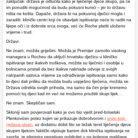
zaključak: država je odlučila kako je liječenje djece skupo, pa će
im ponuditi mogućnost da budu pokusni kunići – jer to državu
ništa ne košta. Dapače, država bi na pokusnoj dječici mogla i
zaraditi: klinički centri koji će obavljati ispitivanje neće to raditi na
lijepe oči i iz dobrote srca svoga, već će Roche platiti uloženo
vrijeme i trud.
Državi.
Ne znam, možda griješim. Možda je Premijer zamolio visokog
managera u Rocheu da uključi hrvatsku dječicu u kliničko
ispitivanje bez ikakvih troškova, možda su liječnici i osoblje u
bolnicama pristali da bez ikakve naknade odvoje iz svojih
natrpanih satnica vrijeme za odrađivanje ispitivanja samo kako
bi djeci dali priliku da možda budu uspješno liječena, možda se
Država odrekla svojih prihoda, ma samo da čim prije krenemo
pomoći toj djeci kad im već ne možemo priuštiti skupi lijek…
Ne znam. Skeptičan sam.
Skloniji sam povjerovati kako je ovo bio vješt pred-briselski
Plenkovićev potez kojim se prikazuje dobrotvorom i
onim-koji-
rješava-stvari
, uz dodatnu dobit što se težak teret liječenja djece
skupim lijekom faktički otpisuje barem dok klinička ispitivanja ne
završe, te eliminira negativan publicitet u na bolesne mališane