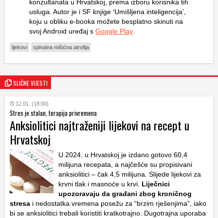
konzultanata u Hrvatskoj, prema izboru korisnika tih
usluga. Autor je i SF knjige ‘Umišljena inteligencija’,
koju u obliku e-booka možete besplatno skinuti na
svoj Android uređaj s
Google Play
.
lijekovi
spinalna mišićna atrofija
SLIČNE VIJESTI
12.01. (18:00)
Stres je stalan, terapija privremena
Anksiolitici najtraženiji lijekovi na recept u
Hrvatskoj
U 2024. u Hrvatskoj je izdano gotovo 60,4
milijuna recepata, a najčešće su propisivani
anksiolitici – čak 4,5 milijuna. Slijede lijekovi za
krvni tlak i masnoće u krvi.
Liječnici
upozoravaju da građani zbog kroničnog
stresa
i nedostatka vremena posežu za “brzim rješenjima”, iako
bi se anksiolitici trebali koristiti kratkotrajno. Dugotrajna uporaba