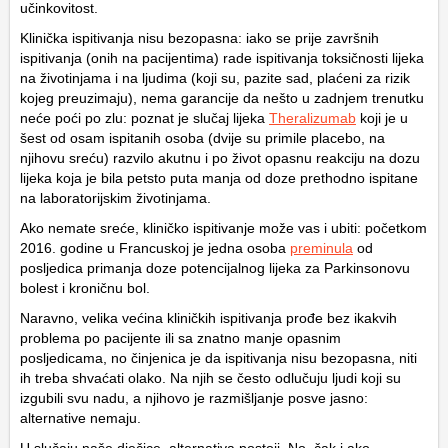
učinkovitost.
Klinička ispitivanja nisu bezopasna: iako se prije završnih
ispitivanja (onih na pacijentima) rade ispitivanja toksičnosti lijeka
na životinjama i na ljudima (koji su, pazite sad, plaćeni za rizik
kojeg preuzimaju), nema garancije da nešto u zadnjem trenutku
neće poći po zlu: poznat je slučaj lijeka
Theralizumab
koji je u
šest od osam ispitanih osoba (dvije su primile placebo, na
njihovu sreću) razvilo akutnu i po život opasnu reakciju na dozu
lijeka koja je bila petsto puta manja od doze prethodno ispitane
na laboratorijskim životinjama.
Ako nemate sreće, kliničko ispitivanje može vas i ubiti: početkom
2016. godine u Francuskoj je jedna osoba
preminula
od
posljedica primanja doze potencijalnog lijeka za Parkinsonovu
bolest i kroničnu bol.
Naravno, velika većina kliničkih ispitivanja prođe bez ikakvih
problema po pacijente ili sa znatno manje opasnim
posljedicama, no činjenica je da ispitivanja nisu bezopasna, niti
ih treba shvaćati olako. Na njih se često odlučuju ljudi koji su
izgubili svu nadu, a njihovo je razmišljanje posve jasno:
alternative nemaju.