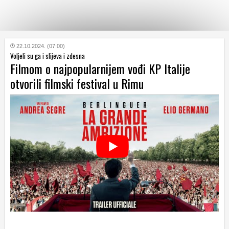
KATEGORIJE
22.10.2024. (07:00)
Voljeli su ga i slijeva i zdesna
Filmom o najpopularnijem vođi KP Italije
HRVATSKI
otvorili filmski festival u Rimu
WEB