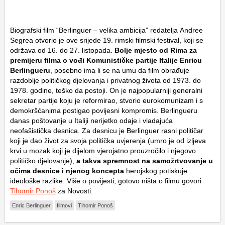
Biografski film “Berlinguer – velika ambicija” redatelja
Andree
Segrea
otvorio je ove srijede 19. rimski filmski festival, koji se
održava od 16. do 27. listopada.
Bolje mjesto od Rima za
premijeru filma o vođi Komunističke partije Italije
Enricu
Berlingueru
, posebno ima li se na umu da film obrađuje
razdoblje političkog djelovanja i privatnog života od 1973. do
1978. godine, teško da postoji. On je najpopularniji generalni
sekretar partije koju je reformirao, stvorio eurokomunizam i s
demokršćanima postigao povijesni kompromis. Berlingueru
danas poštovanje u Italiji nerijetko odaje i vladajuća
neofašistička desnica. Za desnicu je Berlinguer rasni političar
koji je dao život za svoja politička uvjerenja (umro je od izljeva
krvi u mozak koji je dijelom vjerojatno prouzročilo i njegovo
političko djelovanje),
a takva spremnost na samožrtvovanje u
očima desnice i njenog koncepta
herojskog potiskuje
ideološke razlike. Više o povijesti, gotovo ništa o filmu govori
Tihomir Ponoš
za Novosti.
Enric Berlinguer
filmovi
Tihomir Ponoš