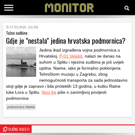
KATEGORIJE
27.03.2018. (10:30)
Tužna sudbina
Gdje je "nestala" jedina hrvatska podmornica?
HRVATSKI
WEB
Jedina ikad izgrađena vojna podmornica u
Hrvatskoj,
P-01 Velebit
, nalazi se danas na
suhom u Splitu i njezina sudbina je još uvijek
upitna. Naime, iako je formalno poklonjena
Tehničkom muzeju u Zagrebu, zbog
nemogućnosti transporta za sada jednostavno
stoji gdje je zapravo i bila proteklih 13 godina, u kutku Ratne
luke Lora u Splitu.
Novi list
piše o zanimljivoj povijesti
podmornice.
podmornica Velebit
SLIČNE VIJESTI