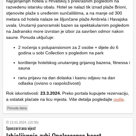
najcjenjenijih hotela u Hrvatskoj s prekrasnim pogledom na
razvedenu istarsku obalu. Hotel se nalazi tik iznad plaže Brioni,
stjenovite plaže s uređenim sunčalištima, a na manje od 300
metara od hotela nalaze se šljunčane plaže Ambrela i Havajska
uvala. Unutarnji panoramski bazen sa spektakularnim pogledom
na Jadransko more izvrstan je izbor za savršen odmor nakon
saune. Ponuda uključuje:
2 noćenja s polupansionom za 2 osobe + dijete do 6
godina u sobi Collection s pogledom na park
korištenje hotelskog unutarnjeg grijanog bazena, fitnessa i
sauna
ranu prijavu na dan dolaska i kasnu odjavu na dan
odlaska (ovisno o raspoloživosti)
Rok iskoristivosti:
23.3.2024.
Preko portala kupujete rezervaciju,
a ostatak plaćate na licu mjesta. Više detalja pogledajte
ovdje
.
Ponuda dana
13.01.2024. (10:30)
Sponzorirana vijest
Izbjeljivanje zubi Opalescence boost