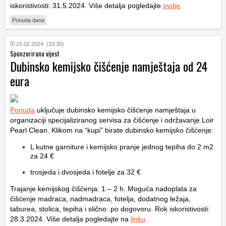
iskoristivosti: 31.5.2024. Više detalja pogledajte
ovdje
.
Ponuda dana
15.02.2024. (10:30)
Sponzorirana vijest
Dubinsko kemijsko čišćenje namještaja od 24
eura
Ponuda
uključuje dubinsko kemijsko čišćenje namještaja u
organizaciji specijaliziranog servisa za čišćenje i održavanje Loir
Pearl Clean. Klikom na “kupi” birate dubinsko kemijsko čišćenje:
L kutne garniture i kemijsko pranje jednog tepiha do 2 m2
za 24 €
trosjeda i dvosjeda i fotelje za 32 €
Trajanje kemijskog čišćenja: 1 – 2 h. Moguća nadoplata za
čišćenje madraca, nadmadraca, fotelja, dodatnog ležaja,
taburea, stolica, tepiha i slično: po dogovoru. Rok iskoristivosti:
28.3.2024. Više detalja pogledajte na
linku
.