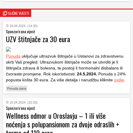
SLIČNE VIJESTI
18.04.2024. (14:30)
Sponzorirana vijest
UZV štitnjače za 30 eura
Ponuda
uključuje ultrazvuk štitnjače u Ustanovi za zdravstvenu
skrb Vaš pregled. Ultrazvukom štitnjače može se utvrditi je li
štitnjača zdrava ili bolesna, te postoji li hormonalni disbalans ili
čvoraste promjene. Rok iskoristivosti:
24.5.2024.
Ponuda s 24%
popusta košta 30 eura. Za više detalja i narudžbu kliknite
ovdje
.
Ponuda dana
15.04.2024. (20:30)
Sponzorirana vijest
Wellness odmor u Oroslavju – 1 ili više
noćenja s polupansionom za dvoje odraslih +
terme od 119 eura