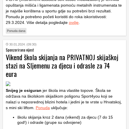
opuštanja mišića i ligamenata pomoću metalnih instrumenata te
je najviše korištena u sportu gdje su potrebni brzi rezultati.
Ponudu je potrebno početi koristiti do roka iskoristivosti:
29.3.2024. Više detalja pogledajte
ovdje
.
Ponuda dana
30.01.2024. (09:30)
Sponzorirana vijest
Vikend škola skijanja na PRIVATNOJ skijaškoj
stazi na Sljemenu za djecu i odrasle za 74
eura
Snijeg je osiguran
jer škola ima vlastite topove. Škola se
održava na školskom skijaškom poligonu Sport4you koji se
nalazi u neposrednoj blizini hotela i jedini je te vrste u Hrvatskoj,
s mini ski liftom.
Ponuda
uključuje:
školu skijanja kroz 2 dana (vikend) za djecu (7 do 15
god!) i odrasle (grupe su odvojene)