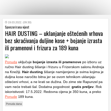
KATEGORIJE
19.03.2022. (09:30)
Sponzorirana vijest
HAIR DUSTING – uklanjanje oštećenih vrhova
HRVATSKI
bez skraćivanja duljine kose + bojanje izrasta
WEB
ili pramenovi i frizura za 189 kuna
Ponuda
uključuje
bojanje izrasta ili pramenove
po izboru uz
ručno Hair dusting šišanje i frizuru u Frizerskom salonu Andreja
na Knežiji.
Hair dusting
šišanje namijenjeno je svima kojima je
duljina kose naročito bitna jer se ovom tehnikom uklanjaju
oštećeni vrhovi, a ne krati se dužina. Do zime ste Rapunzel pa
vam neće trebati šal. Dodatna pogodnost:
gratis preljev
. Rok
iskoristivosti: 17.5.2022. Redovna cijena je 350 kuna, a preko
Ponude
189 kuna.
Ponuda dana