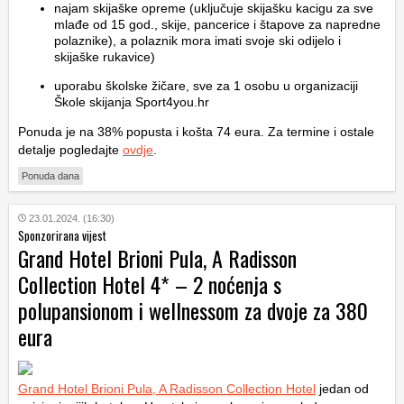
najam skijaške opreme (uključuje skijašku kacigu za sve
mlađe od 15 god., skije, pancerice i štapove za napredne
polaznike), a polaznik mora imati svoje ski odijelo i
skijaške rukavice)
uporabu školske žičare, sve za 1 osobu u organizaciji
Škole skijanja Sport4you.hr
Ponuda je na 38% popusta i košta 74 eura. Za termine i ostale
detalje pogledajte
ovdje
.
Ponuda dana
23.01.2024. (16:30)
Sponzorirana vijest
Grand Hotel Brioni Pula, A Radisson
Collection Hotel 4* – 2 noćenja s
polupansionom i wellnessom za dvoje za 380
eura
Grand Hotel Brioni Pula, A Radisson Collection Hotel
jedan od