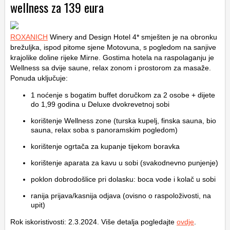
wellness za 139 eura
ROXANICH
Winery and Design Hotel 4* smješten je na obronku
brežuljka, ispod pitome sjene Motovuna, s pogledom na sanjive
krajolike doline rijeke Mirne. Gostima hotela na raspolaganju je
Wellness sa dvije saune, relax zonom i prostorom za masaže.
Ponuda uključuje:
1 noćenje s bogatim buffet doručkom za 2 osobe + dijete
do 1,99 godina u Deluxe dvokrevetnoj sobi
korištenje Wellness zone (turska kupelj, finska sauna, bio
sauna, relax soba s panoramskim pogledom)
korištenje ogrtača za kupanje tijekom boravka
korištenje aparata za kavu u sobi (svakodnevno punjenje)
poklon dobrodošlice pri dolasku: boca vode i kolač u sobi
ranija prijava/kasnija odjava (ovisno o raspoloživosti, na
upit)
Rok iskoristivosti: 2.3.2024. Više detalja pogledajte
ovdje
.