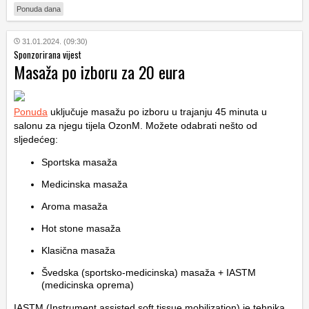
Ponuda dana
31.01.2024. (09:30)
Sponzorirana vijest
Masaža po izboru za 20 eura
Ponuda
uključuje masažu po izboru u trajanju 45 minuta u
salonu za njegu tijela OzonM. Možete odabrati nešto od
sljedećeg:
Sportska masaža
Medicinska masaža
Aroma masaža
Hot stone masaža
Klasična masaža
Švedska (sportsko-medicinska) masaža + IASTM
(medicinska oprema)
IASTM (Instrument assisted soft tissue mobilization) je tehnika