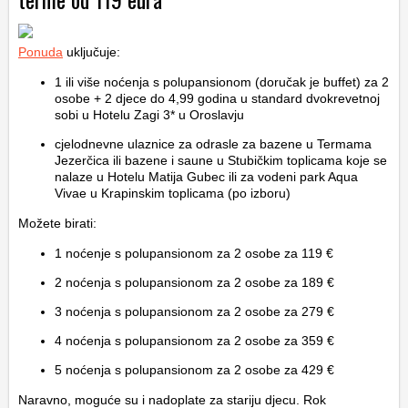
Ponuda
uključuje:
1 ili više noćenja s polupansionom (doručak je buffet) za 2
osobe + 2 djece do 4,99 godina u standard dvokrevetnoj
sobi u Hotelu Zagi 3* u Oroslavju
cjelodnevne ulaznice za odrasle za bazene u Termama
Jezerčica ili bazene i saune u Stubičkim toplicama koje se
nalaze u Hotelu Matija Gubec ili za vodeni park Aqua
Vivae u Krapinskim toplicama (po izboru)
Možete birati:
1 noćenje s polupansionom za 2 osobe za 119 €
2 noćenja s polupansionom za 2 osobe za 189 €
3 noćenja s polupansionom za 2 osobe za 279 €
4 noćenja s polupansionom za 2 osobe za 359 €
5 noćenja s polupansionom za 2 osobe za 429 €
Naravno, moguće su i nadoplate za stariju djecu. Rok