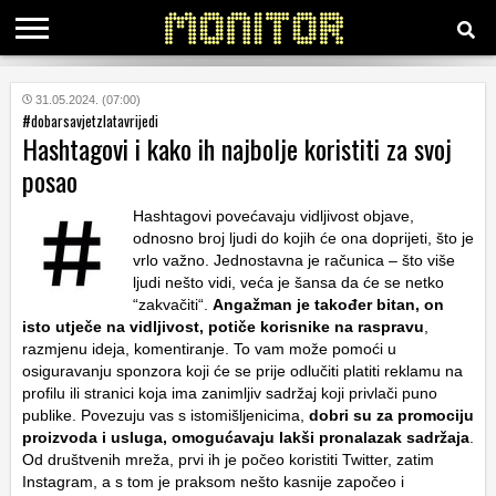
KATEGORIJE
31.05.2024. (07:00)
#dobarsavjetzlatavrijedi
Hashtagovi i kako ih najbolje koristiti za svoj
HRVATSKI
posao
WEB
Hashtagovi povećavaju vidljivost objave,
odnosno broj ljudi do kojih će ona doprijeti, što je
vrlo važno. Jednostavna je računica – što više
ljudi nešto vidi, veća je šansa da će se netko
“zakvačiti“.
Angažman je također bitan, on
isto utječe na vidljivost, potiče korisnike na raspravu
,
razmjenu ideja, komentiranje. To vam može pomoći u
osiguravanju sponzora koji će se prije odlučiti platiti reklamu na
profilu ili stranici koja ima zanimljiv sadržaj koji privlači puno
publike. Povezuju vas s istomišljenicima,
dobri su za promociju
proizvoda i usluga, omogućavaju lakši pronalazak sadržaja
.
Od društvenih mreža, prvi ih je počeo koristiti Twitter, zatim
Instagram, a s tom je praksom nešto kasnije započeo i