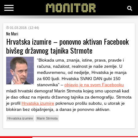
KATEGORIJE
01.03.2018. (12:44)
Ne Mari
Hrvatska izumire – ponovno aktivan Facebook
HRVATSKI
bivšeg državnog tajnika Strmote
WEB
“Blokada uma, znanja, istine, prava, pravde i
računa, nažalost, realnost je naše zemlje. U
međuvremenu, od nedjelje, Hrvatska je manja
za 600 ljudi. Hrvatska SVAKI DAN gubi 150
stanovnika” –
objavio je na svom Facebooku
mladi hrvatski demograf Marin Strmota kojeg smo upoznali kad
je dao otkaz na mjestu državnog tajnika za demografiju. Strmota
je profil
Hrvatska izumire
pokrenuo prošlu subotu, u utorak je
blokiran bez objašnjenja, a danas je ponovno aktivan.
Hrvatska izumire
Marin Strmota