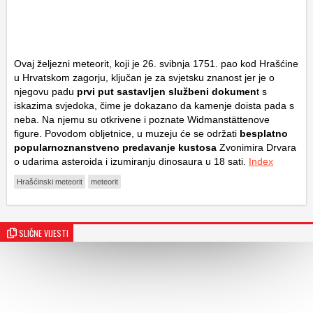
Ovaj željezni meteorit, koji je 26. svibnja 1751. pao kod Hrašćine
u Hrvatskom zagorju, ključan je za svjetsku znanost jer je o
njegovu padu
prvi put sastavljen službeni dokumen
t s
iskazima svjedoka, čime je dokazano da kamenje doista pada s
neba. Na njemu su otkrivene i poznate Widmanstättenove
figure. Povodom obljetnice, u muzeju će se održati
besplatno
popularnoznanstveno predavanje kustosa
Zvonimira Drvara
o udarima asteroida i izumiranju dinosaura u 18 sati.
Index
Hrašćinski meteorit
meteorit
SLIČNE VIJESTI