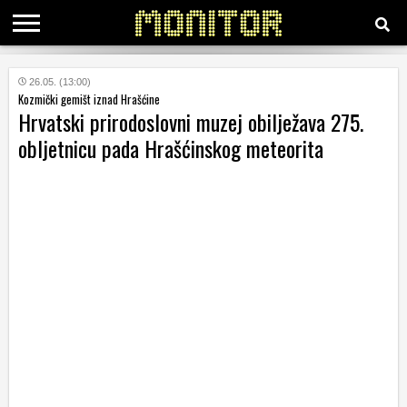
KATEGORIJE
26.05. (13:00)
Kozmički gemišt iznad Hrašćine
Hrvatski prirodoslovni muzej obilježava 275.
HRVATSKI
obljetnicu pada Hrašćinskog meteorita
WEB