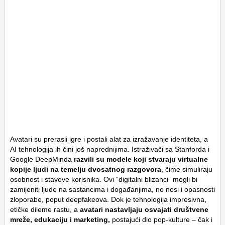
Avatari su prerasli igre i postali alat za izražavanje identiteta, a
AI tehnologija ih čini još naprednijima. Istraživači sa Stanforda i
Google DeepMinda
razvili su modele koji stvaraju virtualne
kopije ljudi na temelju dvosatnog razgovora
, čime simuliraju
osobnost i stavove korisnika. Ovi “digitalni blizanci” mogli bi
zamijeniti ljude na sastancima i događanjima, no nosi i opasnosti
zloporabe, poput deepfakeova. Dok je tehnologija impresivna,
etičke dileme rastu, a
avatari nastavljaju osvajati društvene
mreže, edukaciju i marketing,
postajući dio pop-kulture – čak i