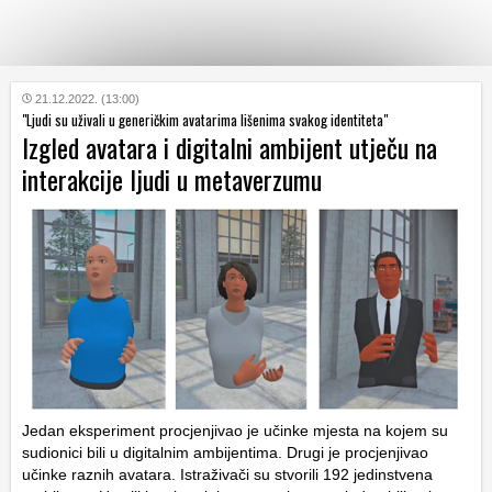
KATEGORIJE
21.12.2022. (13:00)
"Ljudi su uživali u generičkim avatarima lišenima svakog identiteta"
Izgled avatara i digitalni ambijent utječu na
HRVATSKI
interakcije ljudi u metaverzumu
WEB
Jedan eksperiment procjenjivao je učinke mjesta na kojem su
sudionici bili u digitalnim ambijentima. Drugi je procjenjivao
učinke raznih avatara. Istraživači su stvorili 192 jedinstvena