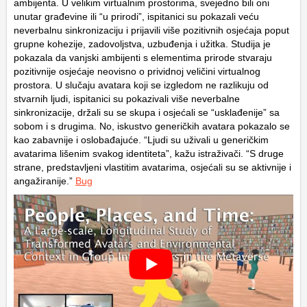
ambijenta. U velikim virtualnim prostorima, svejedno bili oni
unutar građevine ili “u prirodi”, ispitanici su pokazali veću
neverbalnu sinkronizaciju i prijavili više pozitivnih osjećaja poput
grupne kohezije, zadovoljstva, uzbuđenja i užitka. Studija je
pokazala da vanjski ambijenti s elementima prirode stvaraju
pozitivnije osjećaje neovisno o prividnoj veličini virtualnog
prostora. U slučaju avatara koji se izgledom ne razlikuju od
stvarnih ljudi, ispitanici su pokazivali više neverbalne
sinkronizacije, držali su se skupa i osjećali se “usklađenije” sa
sobom i s drugima. No, iskustvo generičkih avatara pokazalo se
kao zabavnije i oslobađajuće. “Ljudi su uživali u generičkim
avatarima lišenim svakog identiteta”, kažu istraživači. “S druge
strane, predstavljeni vlastitim avatarima, osjećali su se aktivnije i
angažiranije.”
Bug