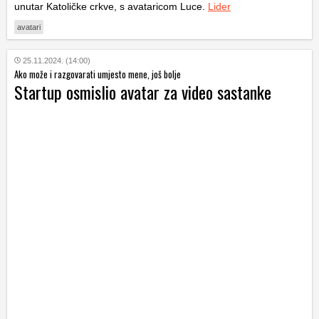
unutar Katoličke crkve, s avataricom Luce.
Lider
avatari
25.11.2024. (14:00)
Ako može i razgovarati umjesto mene, još bolje
Startup osmislio avatar za video sastanke