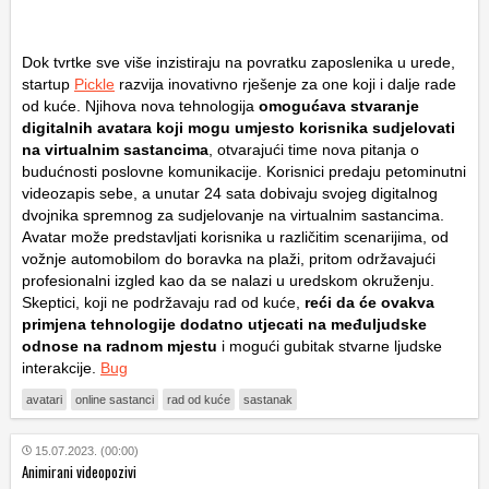
Dok tvrtke sve više inzistiraju na povratku zaposlenika u urede,
startup
Pickle
razvija inovativno rješenje za one koji i dalje rade
od kuće. Njihova nova tehnologija
omogućava stvaranje
digitalnih avatara koji mogu umjesto korisnika sudjelovati
na virtualnim sastancima
, otvarajući time nova pitanja o
budućnosti poslovne komunikacije. Korisnici predaju petominutni
videozapis sebe, a unutar 24 sata dobivaju svojeg digitalnog
dvojnika spremnog za sudjelovanje na virtualnim sastancima.
Avatar može predstavljati korisnika u različitim scenarijima, od
vožnje automobilom do boravka na plaži, pritom održavajući
profesionalni izgled kao da se nalazi u uredskom okruženju.
Skeptici, koji ne podržavaju rad od kuće,
reći da će ovakva
primjena tehnologije dodatno utjecati na međuljudske
odnose na radnom mjestu
i mogući gubitak stvarne ljudske
interakcije.
Bug
avatari
online sastanci
rad od kuće
sastanak
15.07.2023. (00:00)
Animirani videopozivi