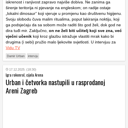
iskrenost i ranjivost zapravo najviše dobiva. Ne zanima ga
širenje teritorija ni pjevanje na engleskom; on radije ostaje
„lokalni dinosaur“ koji vjeruje u promjenu kao društvenu higijenu.
Svoju slobodu čuva malim ritualima, poput lakiranja noktiju, koji
ga podsjećaju da sa sobom može raditi što god želi, dok god ne
dira tuđi mir. Zaključno,
on ne želi biti učitelj koji sve zna, već
vječni učenik
koji kroz glazbu istražuje vlastiti mrak kako bi
drugima (i sebi) pružio malo ljekovite svjetlosti. U intervjuu za
Vidu TV
Damir Urban
intervju
17.12.2025. (18:30)
Igra rokenrol, cijela Arena
Urban i četvorka nastupili u rasprodanoj
Areni Zagreb