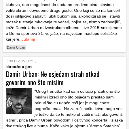
klubova, dao mogućnost da dodatno uredimo binu, stavimo
veliki ekran i dovedemo drage goste. One koji su se na koncert
došli isključivo zabaviti, ubiti bukom uši, alkoholizirati se i staviti
mozak u stanje mirovanja te večeri, bojim se, nismo zadovoljili”,
kaže Damir Urban o dvostrukom albumu ‘Live 2015’ snimljenom
u Domu sportova 21. veljače, na najvećem nastupu solističke
karijere.
Jutarnji
Damir Urban
30.11.2015. (12:15)
Iskrenošću u glavu
Damir Urban: Ne osjećam strah otkad
govorim ono što mislim
“Onog trenutka kad sam odlučio pričati ono što
mislim i izreći ono što osjećam prestao sam
brinuti što ću uopće reći jer je mogućnost
pogreške mala. Ne za reći nešto krivo, nego vrlo
je teško da će te netko uhvatiti u laži ako govoriš
istinu”, priča Damir Urban povodom Pozitivnog koncerta i izlaska
dvostrukog live albuma. Kaže kako je pjesmu ‘Aroma Satanica’