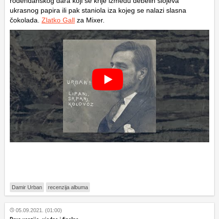
rođendanskog dara koji se krije između debelih slojeva
ukrasnog papira ili pak staniola iza kojeg se nalazi slasna
čokolada.
Zlatko Gall
za Mixer.
Damir Urban
recenzija albuma
05.09.2021. (01:00)