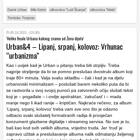
Damir Urban
Mile Kekin
slikovnica "Ludi Škarpa"
slikovnica "Mala"
Tomislav Torjanac
05.10.2021. (15:00)
'Veliko finale Urbana kakvog znamo od Žena dijete'
Urban&4 – Lipanj, srpanj, kolovoz: Vrhunac
“urbanizma”
Kao i uvijek kad je Urban u pitanju treba biti strpljiv. Treba
najprije strpljenje da bi se pomno preslušao dvostruki album koji
traje 80+ minuta. Valja svaku skladbu – čak i kad je na djelu
urbanovski minimalizam – poslušati barem nekoliko puta da bi
se rastvorila u svoj svojoj punoći pa zatvorenih očiju slušati tekst
koji je – pogađate – i ovdje apstraktan, ‘zakučast’ i – mada
manje nego li ikad ranije – kriptičan. Najkraće rečeno, za album
‘Lipanj, srpanj, kolovoz’ treba vam sve ono što je odavno
odbacio svaki slušatelj formatiranih radija ili prosječan
konzument glazbene digitalije i streaming servisa. No sve je to,
baš kao kod svih velikih albuma, vrijedno truda. Jer ‘trud’ je
zapravo užitak a preslušavanje albuma nalik odmatanju željenog