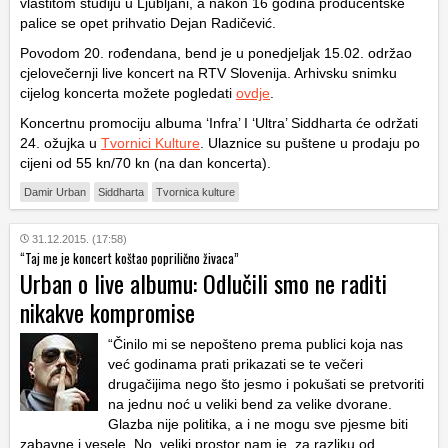
vlastitom studiju u Ljubljani, a nakon 16 godina producentske
palice se opet prihvatio Dejan Radičević.
Povodom 20. rođendana, bend je u ponedjeljak 15.02. održao
cjelovečernji live koncert na RTV Slovenija. Arhivsku snimku
cijelog koncerta možete pogledati
ovdje
.
Koncertnu promociju albuma ‘Infra’ I ‘Ultra’ Siddharta će održati
24. ožujka u
Tvornici Kulture
. Ulaznice su puštene u prodaju po
cijeni od 55 kn/70 kn (na dan koncerta).
Damir Urban
Siddharta
Tvornica kulture
31.12.2015. (17:58)
“Taj me je koncert koštao poprilično živaca”
Urban o live albumu: Odlučili smo ne raditi
nikakve kompromise
“Činilo mi se nepošteno prema publici koja nas
već godinama prati prikazati se te večeri
drugačijima nego što jesmo i pokušati se pretvoriti
na jednu noć u veliki bend za velike dvorane.
Glazba nije politika, a i ne mogu sve pjesme biti
zabavne i vesele. No, veliki prostor nam je, za razliku od