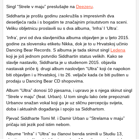
Singl “Strele v maju” preslušajte na
Deezeru
.
Siddharta je prošlu godinu zaokružila s impresivnih dva
desetljeća rada i s bogatim te značajnim prisutstvom na sceni.
Veliku obljetnicu proslavili su s dva albuma, ‘Infra’ I ‘Ultra’.
‘Infra’, prvi od dva slavljenička albuma objavljen je u ljeto 2015.
godine za slovensku etiketu Nikka, dok je to u Hrvatskoj učinio
Dancing Bear Records. S albuma je tada skinut singl
Ledena
koji je još jednom potvrdio Siddhartin status velikih. Kako se
slavlje nastavilo, Siddharta je u studenom 2015. objavila
nastavak priče tj. drugi album naslovljen “Ultra” koji će napokon
biti objavljen i u Hrvatskoj, i to 26. veljače kada će biti pušten u
prodaju u Dancing Bear CD shopovima.
Album “Ultra” donosi 10 pjesama, i upravo je s njega skinut singl
“Strele v maju” (feat. Urban). U tom singlu lako ćete prepoznati
Urbanov snažan vokal koji ga je uz sličnu percepciju svijeta,
doba i aktualnih događanja i spojio sa Siddhartom.
Pjevač Siddharte Tomi M. i Damir Urban u “Strelama v maju”
pričaju isti jezik pod istim nebom.
Albume “Infra” i “Ultra” su članovi benda snimili u Studiu 13,