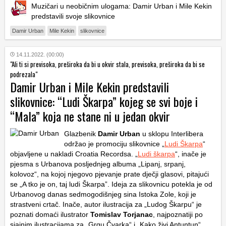
Muzičari u neobičnim ulogama: Damir Urban i Mile Kekin
predstavili svoje slikovnice
Damir Urban
Mile Kekin
slikovnice
14.11.2022. (00:00)
"Ali ti si previsoka, preširoka da bi u okvir stala, previsoka, preširoka da bi se
podrezala"
Damir Urban i Mile Kekin predstavili
slikovnice: “Ludi Škarpa” kojeg se svi boje i
“Mala” koja ne stane ni u jedan okvir
Glazbenik
Damir Urban
u sklopu Interlibera
održao je promociju slikovnice „
Ludi Škarpa
“
objavljene u nakladi Croatia Recordsa. „
Ludi škarpa
“, inače je
pjesma s Urbanova posljednjeg albuma „Lipanj, srpanj,
kolovoz“, na kojoj njegovo pjevanje prate dječji glasovi, pitajući
se „A tko je on, taj ludi Škarpa”. Ideja za slikovnicu potekla je od
Urbanovog danas sedmogodišnjeg sina Istoka Zole, koji je
strastveni crtač. Inače, autor ilustracija za „Ludog Škarpu“ je
poznati domaći ilustrator
Tomislav Torjanac
, najpoznatiji po
sjajnim ilustracijama za „Grgu Čvarka“ i „Kako živi Antuntun“.