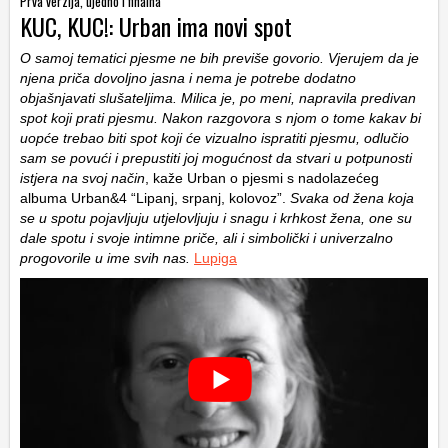
Prva verzija, ujedno i finalna
KUC, KUC!: Urban ima novi spot
O samoj tematici pjesme ne bih previše govorio. Vjerujem da je
njena priča dovoljno jasna i nema je potrebe dodatno
objašnjavati slušateljima. Milica je, po meni, napravila predivan
spot koji prati pjesmu. Nakon razgovora s njom o tome kakav bi
uopće trebao biti spot koji će vizualno ispratiti pjesmu, odlučio
sam se povući i prepustiti joj mogućnost da stvari u potpunosti
istjera na svoj način
, kaže Urban o pjesmi s nadolazećeg
albuma Urban&4 “Lipanj, srpanj, kolovoz”.
Svaka od žena koja
se u spotu pojavljuju utjelovljuju i snagu i krhkost žena, one su
dale spotu i svoje intimne priče, ali i simbolički i univerzalno
progovorile u ime svih nas.
Lupiga