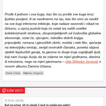
Prođe li jednom i ova kuga, kao što su prošle sve kuge kroz
ljudsku povijest, ili se naviknemo na nju, kao što smo se navikli
na sve kugi inferiorne infekcije, koje nailaze sezonski i nikad ne
iščeznu, u općoj pustoši koja će ostati iza naših uvelike
kolektiviziranih strahova, zloupotrijebljenih od čudovišta globalne
ekonomije, ostat će, vjerujem, nekoliko dobrih knjiga,
pripovijetki, romana i pjesničkih zbirki, možda i neki film, sjećanje
na televizijsku emisiju, serijal novinskih članaka, poneka objava
rijetkih fejsbučkih genija, te pjesme to dvoje-troje osjetljivijih ljudi,
koji nam čuvaju iluziju da se vrijeme ne mjeri godinama, danima
ili minutama, nego se mjeri pjesmama
–
piše Miljenko Jergović
o
novom albumu Damira Urbana.
Damir Urban
Miljenko Jergović
SLIČNE VIJESTI
24.02. (20:00)
Kad narastem, bit ću učenik (i imat ću nalakirane nokte)