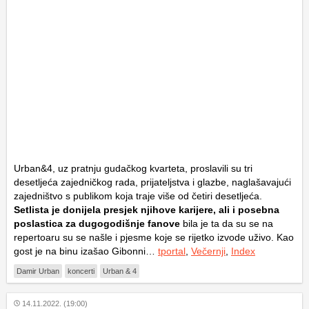
Urban&4, uz pratnju gudačkog kvarteta, proslavili su tri
desetljeća zajedničkog rada, prijateljstva i glazbe, naglašavajući
zajedništvo s publikom koja traje više od četiri desetljeća.
Setlista je donijela presjek njihove karijere, ali i posebna
poslastica za dugogodišnje fanove
bila je ta da su se na
repertoaru su se našle i pjesme koje se rijetko izvode uživo. Kao
gost je na binu izašao Gibonni…
tportal
,
Večernji
,
Index
Damir Urban
koncerti
Urban & 4
14.11.2022. (19:00)