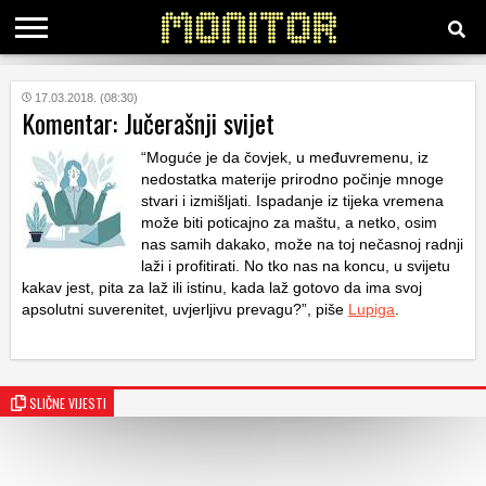
KATEGORIJE
17.03.2018. (08:30)
Komentar: Jučerašnji svijet
“Moguće je da čovjek, u međuvremenu, iz
HRVATSKI
WEB
nedostatka materije prirodno počinje mnoge
stvari i izmišljati. Ispadanje iz tijeka vremena
može biti poticajno za maštu, a netko, osim
nas samih dakako, može na toj nečasnoj radnji
laži i profitirati. No tko nas na koncu, u svijetu
kakav jest, pita za laž ili istinu, kada laž gotovo da ima svoj
apsolutni suverenitet, uvjerljivu prevagu?”, piše
Lupiga
.
SLIČNE VIJESTI