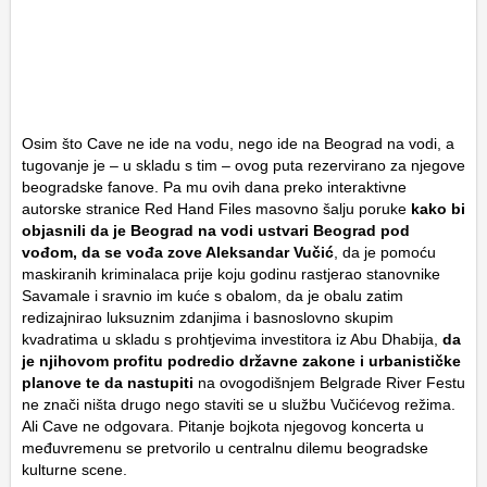
Osim što Cave ne ide na vodu, nego ide na Beograd na vodi, a
tugovanje je – u skladu s tim – ovog puta rezervirano za njegove
beogradske fanove. Pa mu ovih dana preko interaktivne
autorske stranice Red Hand Files masovno šalju poruke
kako bi
objasnili da je Beograd na vodi ustvari Beograd pod
vođom, da se vođa zove Aleksandar Vučić
, da je pomoću
maskiranih kriminalaca prije koju godinu rastjerao stanovnike
Savamale i sravnio im kuće s obalom, da je obalu zatim
redizajnirao luksuznim zdanjima i basnoslovno skupim
kvadratima u skladu s prohtjevima investitora iz Abu Dhabija,
da
je njihovom profitu podredio državne zakone i urbanističke
planove te da nastupiti
na ovogodišnjem Belgrade River Festu
ne znači ništa drugo nego staviti se u službu Vučićevog režima.
Ali Cave ne odgovara. Pitanje bojkota njegovog koncerta u
međuvremenu se pretvorilo u centralnu dilemu beogradske
kulturne scene.