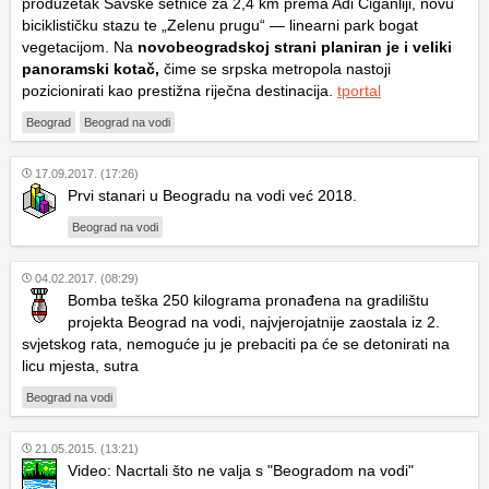
produžetak Savske šetnice za 2,4 km prema Adi Ciganliji, novu
biciklističku stazu te „Zelenu prugu“ — linearni park bogat
vegetacijom. Na
novobeogradskoj strani planiran je i veliki
panoramski kotač,
čime se srpska metropola nastoji
pozicionirati kao prestižna riječna destinacija.
tportal
Beograd
Beograd na vodi
17.09.2017. (17:26)
Prvi stanari u Beogradu na vodi već 2018.
Beograd na vodi
04.02.2017. (08:29)
Bomba teška 250 kilograma pronađena na gradilištu
projekta Beograd na vodi, najvjerojatnije zaostala iz 2.
svjetskog rata, nemoguće ju je prebaciti pa će se detonirati na
licu mjesta, sutra
Beograd na vodi
21.05.2015. (13:21)
Video: Nacrtali što ne valja s "Beogradom na vodi"