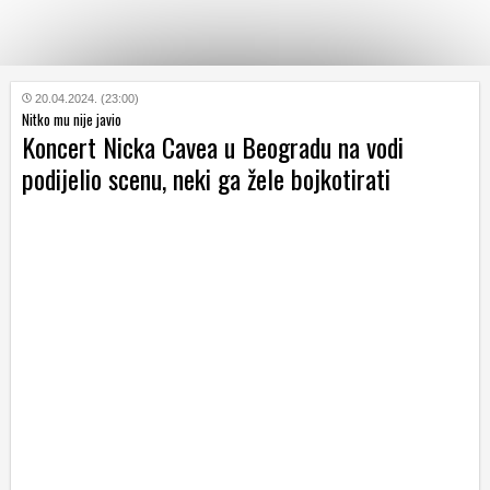
KATEGORIJE
20.04.2024. (23:00)
Nitko mu nije javio
Koncert Nicka Cavea u Beogradu na vodi
HRVATSKI
podijelio scenu, neki ga žele bojkotirati
WEB