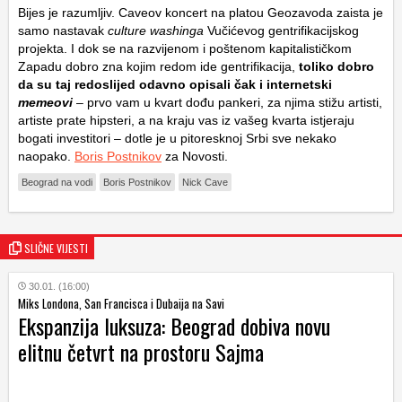
Bijes je razumljiv. Caveov koncert na platou Geozavoda zaista je
samo nastavak
culture washinga
Vučićevog gentrifikacijskog
projekta. I dok se na razvijenom i poštenom kapitalističkom
Zapadu dobro zna kojim redom ide gentrifikacija,
toliko dobro
da su taj redoslijed odavno opisali čak i internetski
memeovi
– prvo vam u kvart dođu pankeri, za njima stižu artisti,
artiste prate hipsteri, a na kraju vas iz vašeg kvarta istjeraju
bogati investitori – dotle je u pitoresknoj Srbi sve nekako
naopako.
Boris Postnikov
za Novosti.
Beograd na vodi
Boris Postnikov
Nick Cave
SLIČNE VIJESTI
30.01. (16:00)
Miks Londona, San Francisca i Dubaija na Savi
Ekspanzija luksuza: Beograd dobiva novu
elitnu četvrt na prostoru Sajma