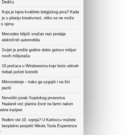
Dediću
Koja je tajna kvalitete belgijskog piva? Kada
je u pitanju kreativnost, nitko se ne može
i s njima
Mercedes bilježi snažan rast prodaje
električnih automobila
Svijet je prošle godine dobio gotovo milijun
novih milijunaša
10 prečaca u Windowsima koje biste odmah
trebali početi koristiti
Mikrozelenje – kako ga uzgojiti i na što
paziti
Norveški junak Svjetskog prvenstva
Haaland već planira život na farmi nakon
etne karijere
Rođeni ste 10. srpnja? U Karlovcu možete
besplatno posjetiti Nikola Tesla Experience
r