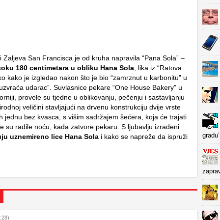
ji Zaljeva San Francisca je od kruha napravila “Pana Sola” –
soku 180 centimetara u obliku Hana Sola
, lika iz “Ratova
ko kako je izgledao nakon što je bio “zamrznut u karbonitu” u
j uzvraća udarac”. Suvlasnice pekare “One House Bakery” u
iforniji, provele su tjedne u oblikovanju, pečenju i sastavljanju
irodnoj veličini stavljajući na drvenu konstrukciju dvije vrste
jih jednu bez kvasca, s višim sadržajem šećera, koja će trajati
je su radile noću, kada zatvore pekaru. S ljubavlju izrađeni
gradu’
uju uznemireno lice Hana Sola
i kako se napreže da ispruži
zapra
:28)