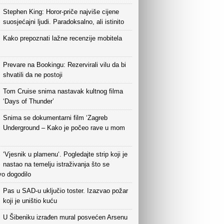
Stephen King: Horor-priče najviše cijene
suosjećajni ljudi. Paradoksalno, ali istinito
Kako prepoznati lažne recenzije mobitela
Prevare na Bookingu: Rezervirali vilu da bi
shvatili da ne postoji
Tom Cruise snima nastavak kultnog filma
‘Days of Thunder’
Snima se dokumentarni film ‘Zagreb
Underground – Kako je počeo rave u mom
‘Vjesnik u plamenu‘. Pogledajte strip koji je
nastao na temelju istraživanja što se
vo dogodilo
Pas u SAD-u uključio toster. Izazvao požar
koji je uništio kuću
U Šibeniku izrađen mural posvećen Arsenu