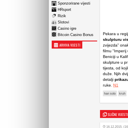
Sponzorirane vijesti
HRsport
Rizik
Slotovi
Casino igre
Pekara u regi
Bitcoin Casino Bonus
skulpturu vi
ARHIVA VIJESTI
zvijezda” ona
filmu “Imperi
Beniciji u Kal
skulpture u pr
tijesta, od ko
duže. Njih dvi
detalji
prikaz
ruke.
N1
han solo
kruh
SLIČNE VIJESTI
16.12.2015. (16