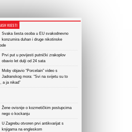
LASH VIJESTI
Svaka šesta osoba u EU svakodnevno
konzumira duhan i druge nikotinske
vode
Prvi put u povijesti putnički zrakoplov
obavio let dulji od 24 sata
Moby objavio “Porcelain” video s
Jadranskog mora: “Svi na svijetu su to
i, a ja nikad”
Žene ovisnije o kozmetičkim postupcima
nego o kockanju
U Zagrebu otvoren prvi antikvarijat s
knjigama na engleskom