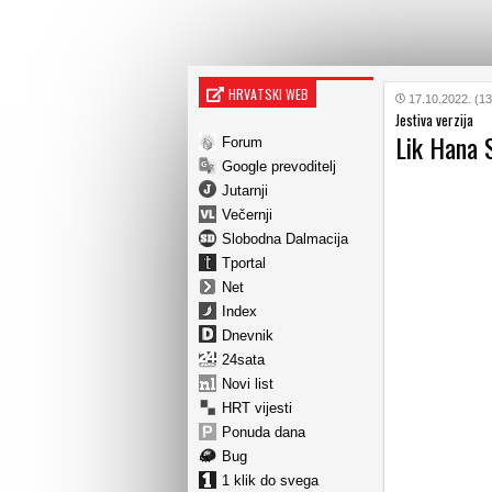
HRVATSKI WEB
17.10.2022. (13
Jestiva verzija
Lik Hana S
Forum
Google prevoditelj
Jutarnji
Večernji
Slobodna Dalmacija
Tportal
Net
Index
Dnevnik
24sata
Novi list
HRT vijesti
Ponuda dana
Bug
1 klik do svega