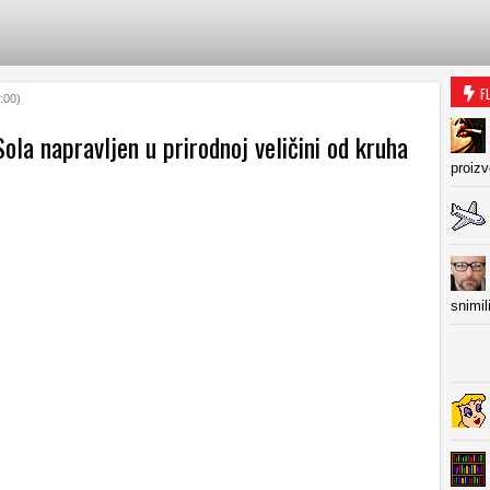
F
:00)
ola napravljen u prirodnoj veličini od kruha
proiz
snimil