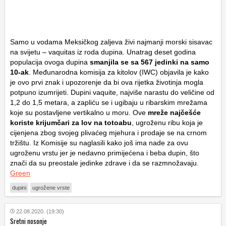
Samo u vodama Meksičkog zaljeva živi najmanji morski sisavac
na svijetu – vaquitas iz roda dupina. Unatrag deset godina
populacija ovoga dupina
smanjila se sa 567 jedinki na samo
10-ak
. Međunarodna komisija za kitolov (IWC) objavila je kako
je ovo prvi znak i upozorenje da bi ova rijetka životinja mogla
potpuno izumrijeti. Dupini vaquite, najviše narastu do veličine od
1,2 do 1,5 metara, a zapliću se i ugibaju u ribarskim mrežama
koje su postavljene vertikalno u moru. Ove
mreže najčešće
koriste krijumčari za lov na totoabu
, ugroženu ribu koja je
cijenjena zbog svojeg plivaćeg mjehura i prodaje se na crnom
tržištu. Iz Komisije su naglasili kako još ima nade za ovu
ugroženu vrstu jer je nedavno primijećena i beba dupin, što
znači da su preostale jedinke zdrave i da se razmnožavaju.
Green
dupini
ugrožene vrste
22.08.2020. (19:30)
Sretni nosonje