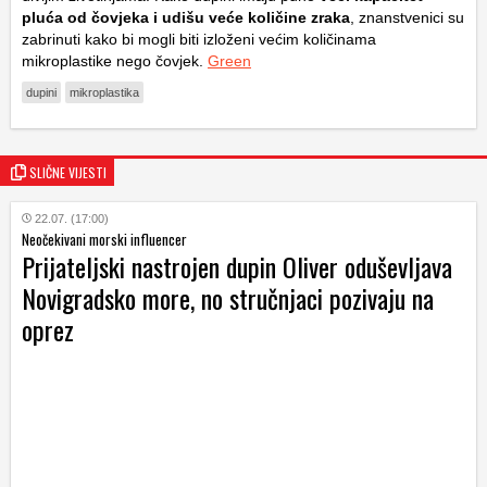
pluća od čovjeka i udišu veće količine zraka
, znanstvenici su
zabrinuti kako bi mogli biti izloženi većim količinama
mikroplastike nego čovjek.
Green
dupini
mikroplastika
SLIČNE VIJESTI
22.07. (17:00)
Neočekivani morski influencer
Prijateljski nastrojen dupin Oliver oduševljava
Novigradsko more, no stručnjaci pozivaju na
oprez