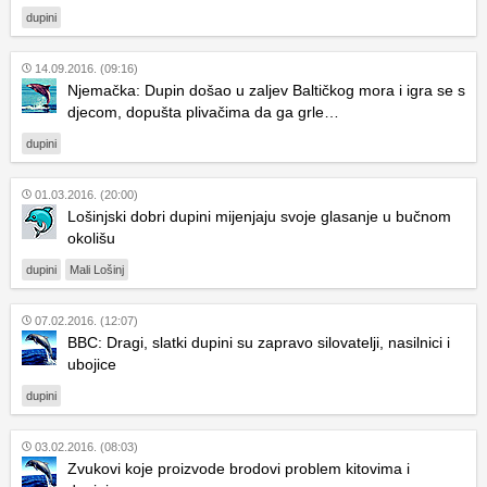
dupini
14.09.2016. (09:16)
Njemačka: Dupin došao u zaljev Baltičkog mora i igra se s
djecom, dopušta plivačima da ga grle…
dupini
01.03.2016. (20:00)
Lošinjski dobri dupini mijenjaju svoje glasanje u bučnom
okolišu
dupini
Mali Lošinj
07.02.2016. (12:07)
BBC: Dragi, slatki dupini su zapravo silovatelji, nasilnici i
ubojice
dupini
03.02.2016. (08:03)
Zvukovi koje proizvode brodovi problem kitovima i