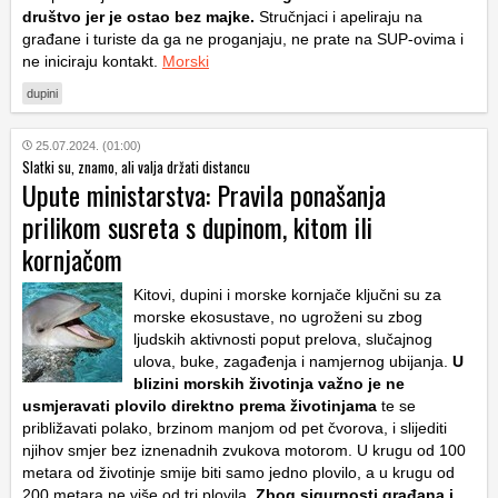
društvo jer je ostao bez majke.
Stručnjaci i apeliraju na
građane i turiste da ga ne proganjaju, ne prate na SUP-ovima i
ne iniciraju kontakt.
Morski
dupini
25.07.2024. (01:00)
Slatki su, znamo, ali valja držati distancu
Upute ministarstva: Pravila ponašanja
prilikom susreta s dupinom, kitom ili
kornjačom
Kitovi, dupini i morske kornjače ključni su za
morske ekosustave, no ugroženi su zbog
ljudskih aktivnosti poput prelova, slučajnog
ulova, buke, zagađenja i namjernog ubijanja.
U
blizini morskih životinja važno je ne
usmjeravati plovilo direktno prema životinjama
te se
približavati polako, brzinom manjom od pet čvorova, i slijediti
njihov smjer bez iznenadnih zvukova motorom. U krugu od 100
metara od životinje smije biti samo jedno plovilo, a u krugu od
200 metara ne više od tri plovila.
Zbog sigurnosti građana i