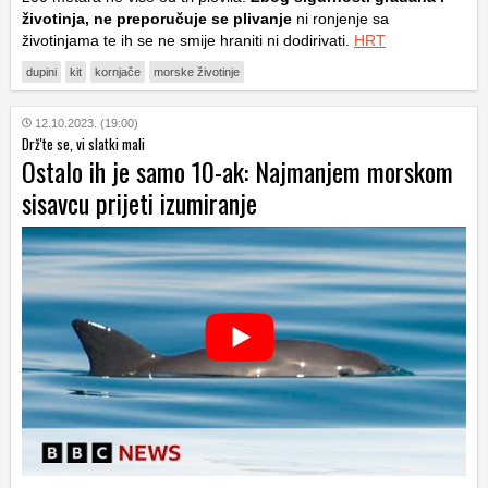
životinja, ne preporučuje se plivanje
ni ronjenje sa
životinjama te ih se ne smije hraniti ni dodirivati.
HRT
dupini
kit
kornjače
morske životinje
12.10.2023. (19:00)
Drž'te se, vi slatki mali
Ostalo ih je samo 10-ak: Najmanjem morskom
sisavcu prijeti izumiranje