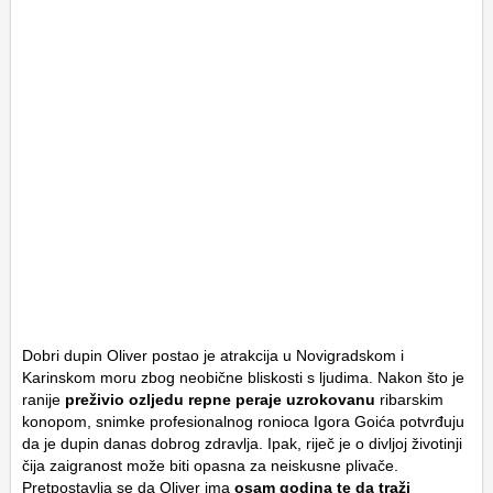
Dobri dupin Oliver postao je atrakcija u Novigradskom i
Karinskom moru zbog neobične bliskosti s ljudima. Nakon što je
ranije
preživio ozljedu repne peraje uzrokovanu
ribarskim
konopom, snimke profesionalnog ronioca Igora Goića potvrđuju
da je dupin danas dobrog zdravlja. Ipak, riječ je o divljoj životinji
čija zaigranost može biti opasna za neiskusne plivače.
Pretpostavlja se da Oliver ima
osam godina te da traži