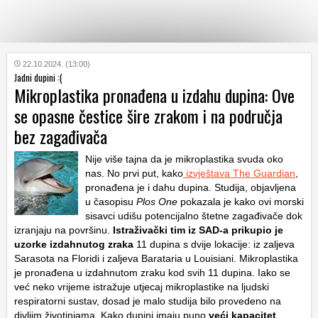
KATEGORIJE
22.10.2024. (13:00)
Jadni dupini :(
Mikroplastika pronađena u izdahu dupina: Ove
HRVATSKI
se opasne čestice šire zrakom i na područja
WEB
bez zagađivača
Nije više tajna da je mikroplastika svuda oko
nas. No prvi put, kako
izvještava The Guardian
,
pronađena je i dahu dupina. Studija, objavljena
u časopisu
Plos One
pokazala je kako ovi morski
sisavci udišu potencijalno štetne zagađivače dok
izranjaju na površinu.
Istraživački tim iz SAD-a prikupio je
uzorke izdahnutog zraka
11 dupina s dvije lokacije: iz zaljeva
Sarasota na Floridi i zaljeva Barataria u Louisiani. Mikroplastika
je pronađena u izdahnutom zraku kod svih 11 dupina. Iako se
već neko vrijeme istražuje utjecaj mikroplastike na ljudski
respiratorni sustav, dosad je malo studija bilo provedeno na
divljim životinjama. Kako dupini imaju puno
veći kapacitet