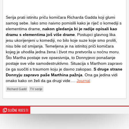
Serija prati istinitu priču komičara Richarda Gadda koji glumi
samog sebe. Iako smo naivno pomislili kako je riječ o komediji s
elementima drame,
nakon gledanja bi je radije opisali kao
dramu s elementima još više drame
. Postupci glavnog lika
jesu ukorijenjeni u komediji, no bilo koje suze koje smo prolili,
nisu bile od smijanja. Temeljena je na istinitoj priči komičara
kojeg je uhodila jedna žena i život mu pretvorila u noćnu moru.
Što Martha postaje sve opsesivnija, to Donnyjevo ponašanje
postaje sve više samodestruktivno. Situacija s Marthom zapravo
će ga suočiti s traumom koju je davno zakopao.
S druge strane
Donnyju zapravo paše Marthina pažnja
. Ona ga jedina vidi
onako kako on želi da ga drugi vide….
Journal
Richard Gadd
TV serije
SLIČNE VIJESTI