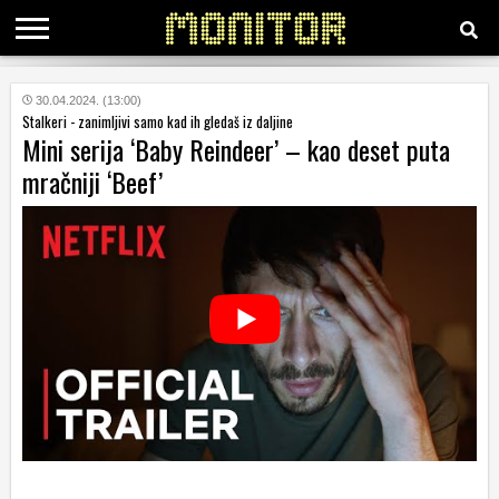
KATEGORIJE
30.04.2024. (13:00)
Stalkeri - zanimljivi samo kad ih gledaš iz daljine
Mini serija ‘Baby Reindeer’ – kao deset puta
HRVATSKI
mračniji ‘Beef’
WEB