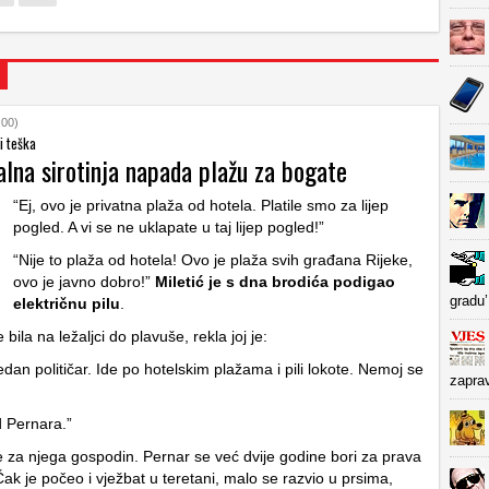
:00)
si teška
alna sirotinja napada plažu za bogate
“Ej, ovo je privatna plaža od hotela. Platile smo za lijep
pogled. A vi se ne uklapate u taj lijep pogled!”
“Nije to plaža od hotela! Ovo je plaža svih građana Rijeke,
ovo je javno dobro!”
Miletić je s dna brodića podigao
gradu’
električnu pilu
.
bila na ležaljci do plavuše, rekla joj je:
 jedan političar. Ide po hotelskim plažama i pili lokote. Nemoj se
zapra
d Pernara.”
e za njega gospodin. Pernar se već dvije godine bori za prava
ak je počeo i vježbat u teretani, malo se razvio u prsima,