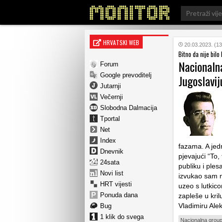
Search
for:
HRVATSKI WEB
20.03.2023. (13
Bitno da nije bilo
Nacionalna
Forum
Google prevoditelj
Jugoslavi
Jutarnji
Večernji
Slobodna Dalmacija
Tportal
Net
Index
fazama. A jed
Dnevnik
pjevajući “To,
24sata
publiku i ple
Novi list
izvukao sam n
HRT vijesti
uzeo s lutkic
Ponuda dana
zapleše u kril
Vladimiru Alek
Bug
1 klik do svega
Nacionalna group