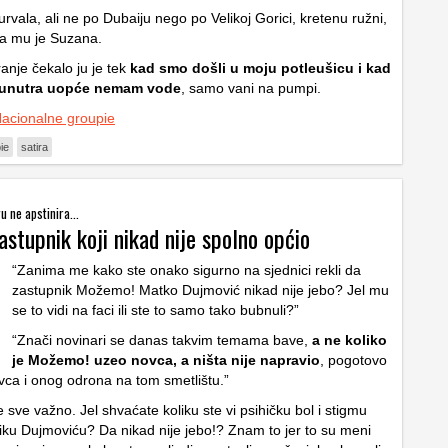
rvala, ali ne po Dubaiju nego po Velikoj Gorici, kretenu ružni,
ula mu je Suzana.
anje čekalo ju je tek
kad smo došli u moju potleušicu i kad
a unutra uopće nemam vode
, samo vani na pumpi.
acionalne groupie
ie
satira
 ne apstinira...
astupnik koji nikad nije spolno općio
“Zanima me kako ste onako sigurno na sjednici rekli da
zastupnik Možemo! Matko Dujmović nikad nije jebo? Jel mu
se to vidi na faci ili ste to samo tako bubnuli?”
“Znači novinari se danas takvim temama bave,
a ne koliko
je Možemo! uzeo novca, a ništa nije napravio
, pogotovo
vca i onog odrona na tom smetlištu.”
 sve važno. Jel shvaćate koliku ste vi psihičku bol i stigmu
niku Dujmoviću? Da nikad nije jebo!? Znam to jer to su meni