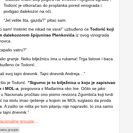
Todorić je otkoračao do proplanka pored vinograda i
podigao dalekozor na oči.
“Jel vidite šta, gazda?” pitao sam.
ao sam! Instinkt me nikad ne vara!” uzbuđeno će
Todorić koji
m dalekozorom špijunirao Plenkovića
iz ovog vinograda
hovca.
zapalio vatru?”
alio granje. Neku bilježnicu ima u rukama! Trga listove i baca
uzbuđeno će Todorić.
pali svoj tajni dnevnik. Tajni dnevnik Andreja…”
šio je Todorić.
“Sigurno je to bilježnica u koju je zapisivao
ne i MOL-a
, pregovora s Mađarima oko Ine. Očito se jako
e u Nacionalu pročitao ono pismo revizora Zgombića koji tvrdi
ić na stolu imao rješenje u kojem se MOL suglasio da proda
e. A zašto se ništa po tom pitanju nije napravilo, to zna samo
v tajni dnevnik.”
acionalne groupie
…
alna groupie