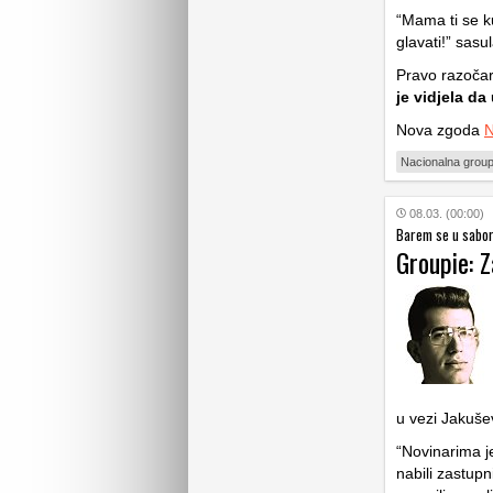
“Mama ti se ku
glavati!” sas
Pravo razočar
je vidjela d
Nova zgoda
N
Nacionalna group
08.03. (00:00)
Barem se u saboru
Groupie: Z
u vezi Jakuše
“Novinarima je
nabili zastup