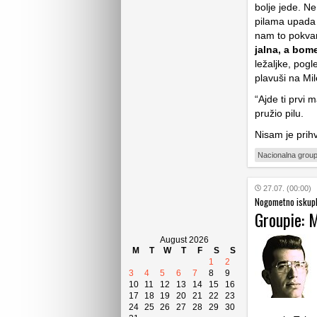
bolje jede. Ne
pilama upada 
nam to pokvar
jalna, a bom
ležaljke, pog
plavuši na Mil
“Ajde ti prvi m
pružio pilu.
Nisam je prih
Nacionalna group
27.07. (00:00)
Nogometno iskupl
Groupie: M
August 2026
M
T
W
T
F
S
S
1
2
3
4
5
6
7
8
9
10
11
12
13
14
15
16
17
18
19
20
21
22
23
24
25
26
27
28
29
30