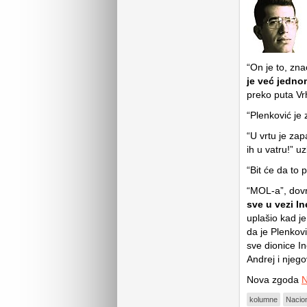
“On je to, zn
je već jedno
preko puta Vr
“Plenković je 
“U vrtu je zap
ih u vatru!” 
“Bit će da to 
“MOL-a”, dovr
sve u vezi I
uplašio kad j
da je Plenkov
sve dionice In
Andrej i njego
Nova zgoda
N
kolumne
Nacion