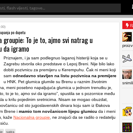
F
:00)
 lupanja po dupetu
 groupie: To je to, ajmo svi natrag u
ju da igramo
proiz
Priznajem, i ja sam podlegnuo laganoj histeriji koja se u
Zagrebu stvorila oko predstave o Lepoj Breni. Nije bilo lako
dobiti pozivnicu za premijeru u Kerempuhu. Čak ni meni koji
sam
odnedavno stavljen na listu pozivnica na premijere
u HNK.
Pet glumica glumile su Brenu u raznim životnim
snimil
na, meni posebno napaljujuća glumica u jednom trenutku je,
 to, to je to, ajmo svi da igramo”, spustila se s pozornice među
sala u krilu pojedinim sretnicima. Nisam se mogao obuzdat,
ovčanicu od sto jugoslavenskih dinara koju sam iz Đakova
om Brene i
mamio tom novčanicom lijepu glumicu
da i meni
u
, kaže
Nacionalna groupie
, ne znajući da se radilo o redatelju
siću.
ie
satira