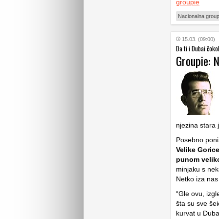
groupie
Nacionalna group
15.03. (09:00)
Da ti i Dubai čok
Groupie: N
njezina stara 
Posebno poniž
Velike Goric
punom veliko
minjaku s neka
Netko iza nas 
“Gle ovu, izgl
šta su sve šei
kurvat u Duba