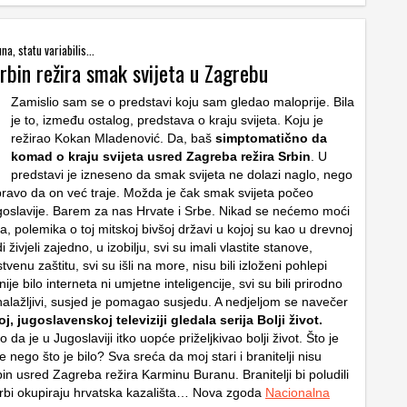
na, statu variabilis...
rbin režira smak svijeta u Zagrebu
Zamislio sam se o predstavi koju sam gledao maloprije. Bila
je to, između ostalog, predstava o kraju svijeta. Koju je
režirao Kokan Mladenović. Da, baš
simptomatično da
komad o kraju svijeta usred Zagreba režira Srbin
. U
predstavi je izneseno da smak svijeta ne dolazi naglo, nego
ravo da on već traje. Možda je čak smak svijeta počeo
slavije. Barem za nas Hrvate i Srbe. Nikad se nećemo moći
ava, polemika o toj mitskoj bivšoj državi u kojoj su kao u drevnoj
i živjeli zajedno, u izobilju, svi su imali vlastite stanove,
tvenu zaštitu, svi su išli na more, nisu bili izloženi pohlepi
ije bilo interneta ni umjetne inteligencije, svi su bili prirodno
snalažljivi, susjed je pomagao susjedu. A nedjeljom se navečer
j, jugoslavenskoj televiziji gledala serija Bolji život.
da je u Jugoslaviji itko uopće priželjkivao bolji život. Što je
je nego što je bilo? Sva sreća da moj stari i branitelji nisu
in usred Zagreba režira Karminu Buranu. Branitelji bi poludili
rbi okupiraju hrvatska kazališta… Nova zgoda
Nacionalna