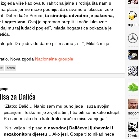
 izgleda više kao ova tu rahitična jalna sirotinja šta nam s
na plaže jer ne može podnijet da uživamo u luksuzu, žele
it. Dobro kaže Pernar,
ta sirotinja odvratno je pakosna,
e i agresivna
. Ovaj je spreman prepiliti i naše luksuzne
mjerit
ledaj mu taj luđački pogled”, mlada bogatašica pokazala je
etića.
alo pili. Da ljudi vide da ne pilim samo ja…”, Miletić mi je
vatio. Nova zgoda
Nacionalne groupie
ie
satira
jenje
isa za Dalića
“Zlatko Dalić… Nanio sam mu puno jada i suza svojim
pisanjem. Teško mi je živjet s tim, htio bih se nekako iskupit.
nogom
Pa sam mislio da u katedrali naručim misu za njega.”
“Nisi valjda i ti pisao
o navodnoj Dalićevoj ljubavnici i
nezakonitom djetetu
… Ako jesi, Gospa ti to nikad neće
Centa