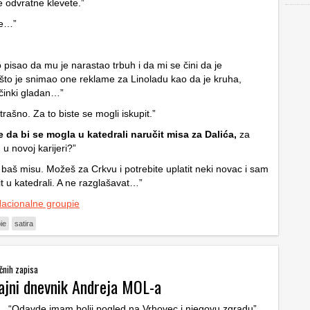
e odvratne klevete.”
me…”
pisao da mu je narastao trbuh i da mi se čini da je
što je snimao one reklame za Linoladu kao da je kruha,
činki gladan…”
strašno. Za to biste se mogli iskupit.”
e da bi se mogla u katedrali naručit misa za Dalića,
za
u novoj karijeri?”
baš misu. Možeš za Crkvu i potrebite uplatit neki novac i sam
lit u katedrali. A ne razglašavat…”
acionalne groupie
ie
satira
ičnih zapisa
Tajni dnevnik Andreja MOL-a
“Odavde imam bolji pogled na Vrhovec i njegovu zgradu”,