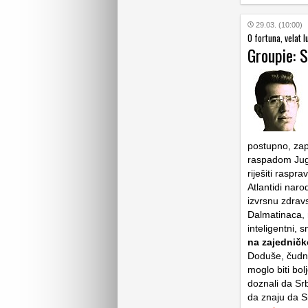
29.03. (10:00)
O fortuna, velat lu
Groupie: S
postupno, zap
raspadom Jugo
riješiti raspr
Atlantidi narod
izvrsnu zdravs
Dalmatinaca, n
inteligentni, 
na zajedničko
Doduše, čudno 
moglo biti bol
doznali da Srb
da znaju da S