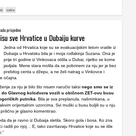
ie
satira
olada prisjedne
isu sve Hrvatice u Dubaiju kurve
Jedna od Hrvatica koje su se evakuacijskim letom vratile iz
Dubaija u Hrvatsku bila je i moja rođakinja Suzana. Ona je
prije tri godine iz Vinkovaca otišla u Dubai, rijetko se kome
javljala. Mene stara molila da se pobrinem za nju jer je bez
prebitog centa u džepu, a ne želi natrag u Vinkovce i
je očajna.
enje za nju je bilo što nisam naručio taksi
nego smo se iz
e do Glavnog kolodvora vozili u običnom ZET-ovu busu
goričkih putnika
. Bila je sva preplanula, našminkana, u
kvim orijentalnim uzorcima. Svi muški u busu buljili su u nju.
prilično je glasno komentirao:
eda da je ravno iz Dubaija sletila. Skoro gola i bosa. Ko zna
ci radili po njoj… E, tako završavaju Hrvatice koje su se išle
i.”