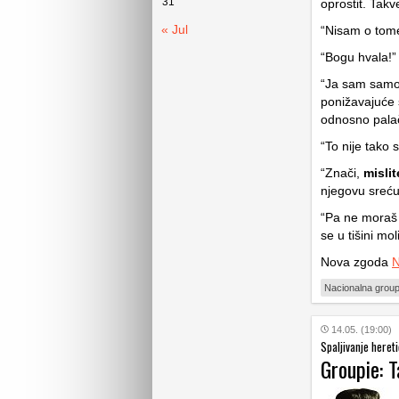
31
oprostit. Takv
« Jul
“Nisam o to
“Bogu hvala!”
“Ja sam samo 
ponižavajuće 
odnosno pala
“To nije tako 
“Znači,
mislit
njegovu sreću 
“Pa ne moraš 
se u tišini mo
Nova zgoda
N
Nacionalna group
14.05. (19:00)
Spaljivanje heret
Groupie: 