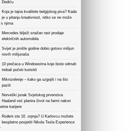
Dediću
Koja je tajna kvalitete belgijskog piva? Kada
je u pitanju kreativnost, nitko se ne može
i s njima
Mercedes bilježi snažan rast prodaje
električnih automobila
Svijet je prošle godine dobio gotovo milijun
novih milijunaša
10 prečaca u Windowsima koje biste odmah
trebali početi koristiti
Mikrozelenje – kako ga uzgojiti i na što
paziti
Norveški junak Svjetskog prvenstva
Haaland već planira život na farmi nakon
etne karijere
Rođeni ste 10. srpnja? U Karlovcu možete
besplatno posjetiti Nikola Tesla Experience
r