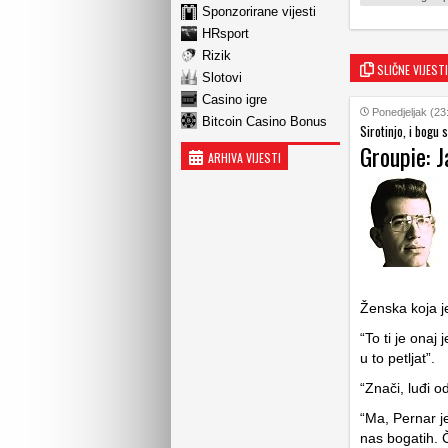
Sponzorirane vijesti
HRsport
Rizik
SLIČNE VIJESTI
Slotovi
Casino igre
Ponedjeljak (23
Bitcoin Casino Bonus
Sirotinjo, i bogu 
Groupie: J
ARHIVA VIJESTI
Ženska koja je 
“To ti je onaj
u to petljat”.
“Znači, luđi o
“Ma, Pernar j
nas bogatih. Č