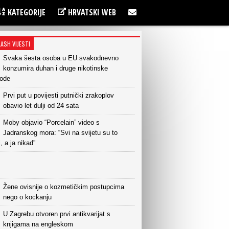
KATEGORIJE
HRVATSKI WEB
LASH VIJESTI
Svaka šesta osoba u EU svakodnevno
konzumira duhan i druge nikotinske
vode
Prvi put u povijesti putnički zrakoplov
obavio let dulji od 24 sata
Moby objavio “Porcelain” video s
Jadranskog mora: “Svi na svijetu su to
i, a ja nikad”
Žene ovisnije o kozmetičkim postupcima
nego o kockanju
U Zagrebu otvoren prvi antikvarijat s
knjigama na engleskom