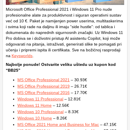
Microsoft Office Professional 2021 i Windows 11 Pro nude
profesionalne alate za produktivnost i siguran operativni sustav
već od 10 €. Paket je namijenjen power userima, multitaskerima
i svima koji rade na daljinu ili imaju “side hustle”: od tablica i
dokumenata do naprednih sigurnosnih značajki. Uz Windows 11
Pro dobiva se i doživotni pristup AI asistentu Copilot, koji može
odgovarati na pitanja, istraživati, generirati slike te pomagati pri
učenju i pripremi ispita ili certifikata. Sve na božićnoj rasprodaji
na
Keysworlds
.
Najbolje ponude! Ostvarite veliku uštedu uz kupon kod
“BB25”
MS Office Professional 2021
– 30.93€
MS Office Professional 2019
– 26.71€
MS Office Professional 2016
– 17.70€
Windows 11 Professional
– 12.81€
Windows 11 Home
– 12.56€
Windows 10 Professional
– 8.33€
Windows 10 Home
– 8.26€
MS Office 2021 Home and Business for Mac
– 47.15€