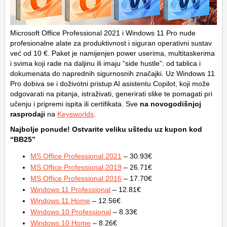
Microsoft Office Professional 2021 i Windows 11 Pro nude
profesionalne alate za produktivnost i siguran operativni sustav
već od 10 €. Paket je namijenjen power userima, multitaskerima
i svima koji rade na daljinu ili imaju “side hustle”: od tablica i
dokumenata do naprednih sigurnosnih značajki. Uz Windows 11
Pro dobiva se i doživotni pristup AI asistentu Copilot, koji može
odgovarati na pitanja, istraživati, generirati slike te pomagati pri
učenju i pripremi ispita ili certifikata. Sve
na novogodišnjoj
rasprodaji
na
Keysworlds
.
Najbolje ponude! Ostvarite veliku uštedu uz kupon kod
“BB25”
MS Office Professional 2021
– 30.93€
MS Office Professional 2019
– 26.71€
MS Office Professional 2016
– 17.70€
Windows 11 Professional
– 12.81€
Windows 11 Home
– 12.56€
Windows 10 Professional
– 8.33€
Windows 10 Home
– 8.26€