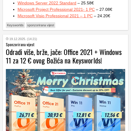
Windows Server 2022 Standard
– 25.58€
Microsoft Project Professional 2021- 1 PC
– 27.08€
Microsoft Visio Professional 2021 – 1 PC
– 24.20€
Keysworlds
sponzorirana vijest
19.12.2025. (14:21)
Sponzorirana vijest
Odradi više, brže, jače: Office 2021 + Windows
11 za 12 € ovog Božića na Keysworlds!