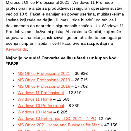
Microsoft Office Professional 2021 i Windows 11 Pro nude
profesionalne alate za produktivnost i siguran operativni sustav
već od 10 €. Paket je namijenjen power userima, multitaskerima
i svima koji rade na daljinu ili imaju “side hustle”: od tablica i
dokumenata do naprednih sigurnosnih značajki. Uz Windows 11
Pro dobiva se i doživotni pristup AI asistentu Copilot, koji može
odgovarati na pitanja, istraživati, generirati slike te pomagati pri
učenju i pripremi ispita ili certifikata. Sve
na rasprodaji
na
Keysworlds
.
Najbolje ponude! Ostvarite veliku uštedu uz kupon kod
“BB25”
MS Office Professional 2021
– 30.93€
MS Office Professional 2019
– 26.71€
MS Office Professional 2016
– 17.70€
Windows 11 Professional
– 12.81€
Windows 11 Home
– 12.56€
Windows 10 Professional
– 8.33€
Windows 10 Home
– 8.26€
Windows 10 Enterprise LTSC 2021 – 1 PC
-12.25€
MS Office 2021 Home and Business for Mac
– 47.15€