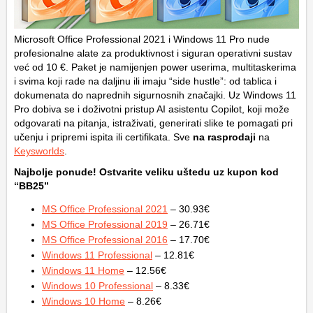
Microsoft Office Professional 2021 i Windows 11 Pro nude
profesionalne alate za produktivnost i siguran operativni sustav
već od 10 €. Paket je namijenjen power userima, multitaskerima
i svima koji rade na daljinu ili imaju “side hustle”: od tablica i
dokumenata do naprednih sigurnosnih značajki. Uz Windows 11
Pro dobiva se i doživotni pristup AI asistentu Copilot, koji može
odgovarati na pitanja, istraživati, generirati slike te pomagati pri
učenju i pripremi ispita ili certifikata. Sve
na rasprodaji
na
Keysworlds
.
Najbolje ponude! Ostvarite veliku uštedu uz kupon kod
“BB25”
MS Office Professional 2021
– 30.93€
MS Office Professional 2019
– 26.71€
MS Office Professional 2016
– 17.70€
Windows 11 Professional
– 12.81€
Windows 11 Home
– 12.56€
Windows 10 Professional
– 8.33€
Windows 10 Home
– 8.26€