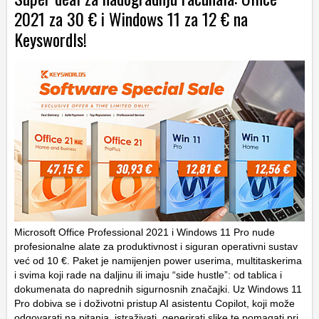
2021 za 30 € i Windows 11 za 12 € na
Keyswordls!
Microsoft Office Professional 2021 i Windows 11 Pro nude
profesionalne alate za produktivnost i siguran operativni sustav
već od 10 €. Paket je namijenjen power userima, multitaskerima
i svima koji rade na daljinu ili imaju “side hustle”: od tablica i
dokumenata do naprednih sigurnosnih značajki. Uz Windows 11
Pro dobiva se i doživotni pristup AI asistentu Copilot, koji može
odgovarati na pitanja, istraživati, generirati slike te pomagati pri