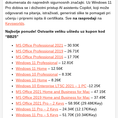
dokumenata do naprednih sigurnosnih značajki. Uz Windows 11
Pro dobiva se i doživotni pristup AI asistentu Copilot, koji može
odgovarati na pitanja, istraživati, generirati slike te pomagati pri
učenju i pripremi ispita ili certifikata. Sve
na rasprodaji
na
Keysworlds
.
Najbolje ponude! Ostvarite veliku uštedu uz kupon kod
“BB25”
MS Office Professional 2021
– 30.93€
MS Office Professional 2019
– 26.71€
MS Office Professional 2016
– 17.70€
Windows 11 Professional
– 12.81€
Windows 11 Home
– 12.56€
Windows 10 Professional
– 8.33€
Windows 10 Home
– 8.26€
Windows 10 Enterprise LTSC 2021 – 1 PC
-12.25€
MS Office 2021 Home and Business for Mac
– 47.15€
MS Office 2019 Home and Business for Mac
– 37.49€
MS Office 2021 Pro – 2 Keys
– 58.95€ (29.48€/Key)
Windows 11 Pro – 2 Keys
– 24.34€ (12.17€/Key)
Windows 11 Pro – 5 Keys
– 51.70€ (10.34€/Key)