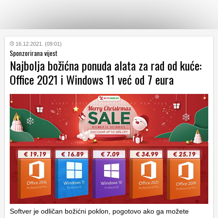
KATEGORIJE
16.12.2021. (09:01)
Sponzorirana vijest
Najbolja božićna ponuda alata za rad od kuće:
HRVATSKI
Office 2021 i Windows 11 već od 7 eura
WEB
Softver je odličan božićni poklon, pogotovo ako ga možete