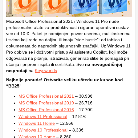
Microsoft Office Professional 2021 i Windows 11 Pro nude
profesionalne alate za produktivnost i siguran operativni sustav
već od 10 €. Paket je namijenjen power userima, multitaskerima
i svima koji rade na daljinu ili imaju “side hustle”: od tablica i
dokumenata do naprednih sigurnosnih značajki. Uz Windows 11
Pro dobiva se i doživotni pristup AI asistentu Copilot, koji može
odgovarati na pitanja, istraživati, generirati slike te pomagati pri
učenju i pripremi ispita ili certifikata. Sve
na novogodišnjoj
rasprodaji
na
Keysworlds
.
Najbolje ponude! Ostvarite veliku uštedu uz kupon kod
“BB25”
MS Office Professional 2021
– 30.93€
MS Office Professional 2019
– 26.71€
MS Office Professional 2016
– 17.70€
Windows 11 Professional
– 12.81€
Windows 11 Home
– 12.56€
Windows 10 Professional
– 8.33€
Windows 10 Home
– 8.26€