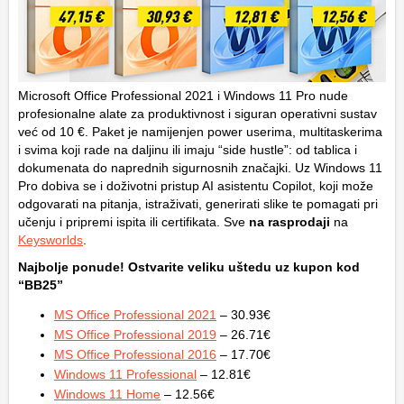
Microsoft Office Professional 2021 i Windows 11 Pro nude
profesionalne alate za produktivnost i siguran operativni sustav
već od 10 €. Paket je namijenjen power userima, multitaskerima
i svima koji rade na daljinu ili imaju “side hustle”: od tablica i
dokumenata do naprednih sigurnosnih značajki. Uz Windows 11
Pro dobiva se i doživotni pristup AI asistentu Copilot, koji može
odgovarati na pitanja, istraživati, generirati slike te pomagati pri
učenju i pripremi ispita ili certifikata. Sve
na rasprodaji
na
Keysworlds
.
Najbolje ponude! Ostvarite veliku uštedu uz kupon kod
“BB25”
MS Office Professional 2021
– 30.93€
MS Office Professional 2019
– 26.71€
MS Office Professional 2016
– 17.70€
Windows 11 Professional
– 12.81€
Windows 11 Home
– 12.56€