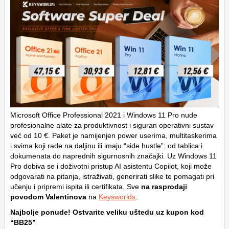
Microsoft Office Professional 2021 i Windows 11 Pro nude
profesionalne alate za produktivnost i siguran operativni sustav
već od 10 €. Paket je namijenjen power userima, multitaskerima
i svima koji rade na daljinu ili imaju “side hustle”: od tablica i
dokumenata do naprednih sigurnosnih značajki. Uz Windows 11
Pro dobiva se i doživotni pristup AI asistentu Copilot, koji može
odgovarati na pitanja, istraživati, generirati slike te pomagati pri
učenju i pripremi ispita ili certifikata. Sve
na rasprodaji
povodom Valentinova
na
Keysworlds
.
Najbolje ponude! Ostvarite veliku uštedu uz kupon kod
“BB25”