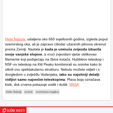
Helix Nebula
, udaljena oko 650 svjetlosnih godina, izgleda poput
svemirskog oka, ali je zapravo cilindar užarenih plinova okrenut
prema Zemlji. Nastala je
kada je umiruća zvijezda izbacila
svoje vanjske slojeve
, a vrući zvjezdani vjetar oblikovao
filamente koji podsjećaju na žbice kotača. Hubbleov teleskop i
NSF-ov teleskop na Kitt Peaku kombinirali su snimke kako bi
otkrili ovu spektakularnu strukturu. Nebulu možete vidjeti i s
dvogledom u zviježđu Vodenjaka,
iako su najsitniji detalji
vidljivi samo najvećim teleskopima
. Plava boja označava
kisik, dok crvena pokazuje vodik i dušik.
NASA
Helix Nebula
svemir
svemirska maglica
SLIČNE VIJESTI