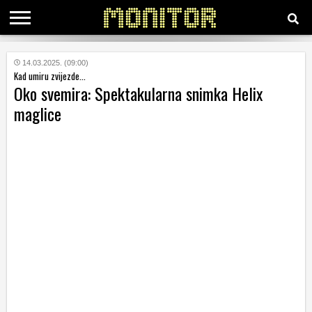
KATEGORIJE
14.03.2025. (09:00)
Kad umiru zvijezde...
Oko svemira: Spektakularna snimka Helix
HRVATSKI
maglice
WEB