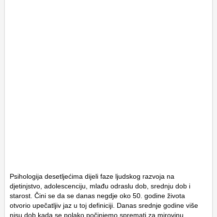
Psihologija desetljećima dijeli faze ljudskog razvoja na
djetinjstvo, adolescenciju, mlađu odraslu dob, srednju dob i
starost. Čini se da se danas negdje oko 50. godine života
otvorio upečatljiv jaz u toj definiciji. Danas srednje godine više
nisu dob kada se polako počinjemo spremati za mirovinu,