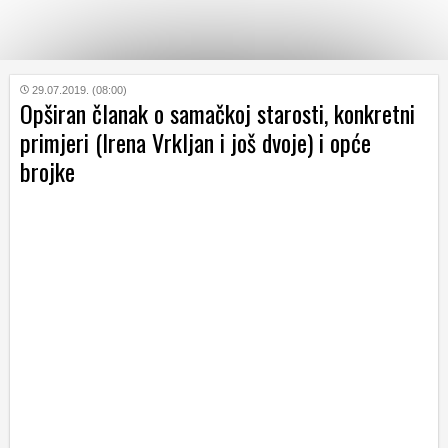
KATEGORIJE
29.07.2019. (08:00)
Opširan članak o samačkoj starosti, konkretni
primjeri (Irena Vrkljan i još dvoje) i opće
HRVATSKI
brojke
WEB