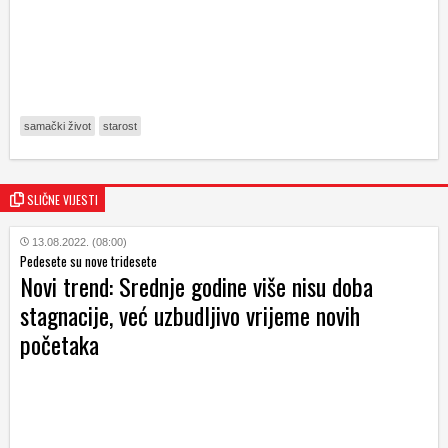
samački život
starost
SLIČNE VIJESTI
13.08.2022. (08:00)
Pedesete su nove tridesete
Novi trend: Srednje godine više nisu doba
stagnacije, već uzbudljivo vrijeme novih
početaka