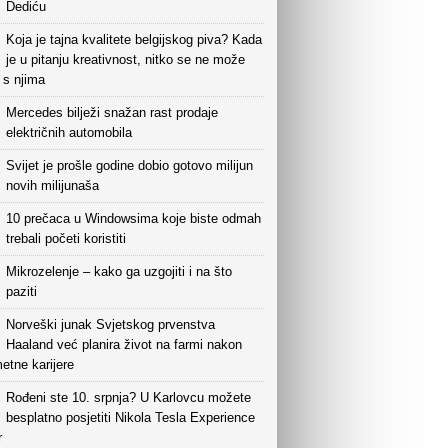
Dediću
Koja je tajna kvalitete belgijskog piva? Kada
je u pitanju kreativnost, nitko se ne može
i s njima
Mercedes bilježi snažan rast prodaje
električnih automobila
Svijet je prošle godine dobio gotovo milijun
novih milijunaša
10 prečaca u Windowsima koje biste odmah
trebali početi koristiti
Mikrozelenje – kako ga uzgojiti i na što
paziti
Norveški junak Svjetskog prvenstva
Haaland već planira život na farmi nakon
etne karijere
Rođeni ste 10. srpnja? U Karlovcu možete
besplatno posjetiti Nikola Tesla Experience
r