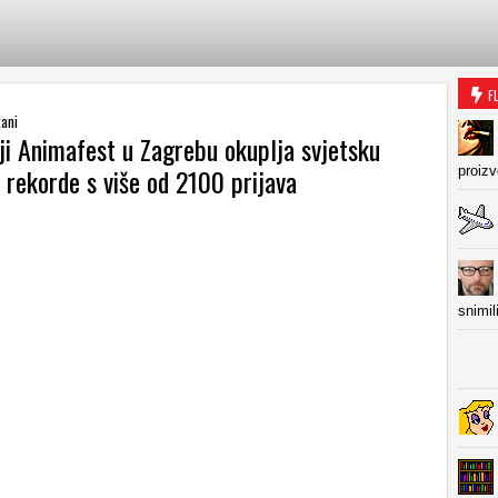
F
tani
ji Animafest u Zagrebu okuplja svjetsku
ši rekorde s više od 2100 prijava
proiz
snimil