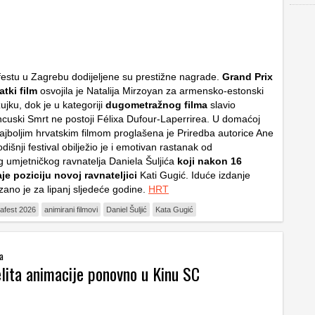
estu u Zagrebu dodijeljene su prestižne nagrade.
Grand Prix
atki film
osvojila je Natalija Mirzoyan za armensko-estonski
ujku
, dok je u kategoriji
dugometražnog filma
slavio
ncuski
Smrt ne postoji
Félixa Dufour-Laperrirea. U domaćoj
najboljim hrvatskim filmom proglašena je
Priredba
autorice Ane
išnji festival obilježio je i emotivan rastanak od
 umjetničkog ravnatelja Daniela Šuljića
koji nakon 16
e poziciju novoj ravnateljici
Kati Gugić. Iduće izdanje
zano je za lipanj sljedeće godine.
HRT
afest 2026
animirani filmovi
Daniel Šuljić
Kata Gugić
ma
elita animacije ponovno u Kinu SC