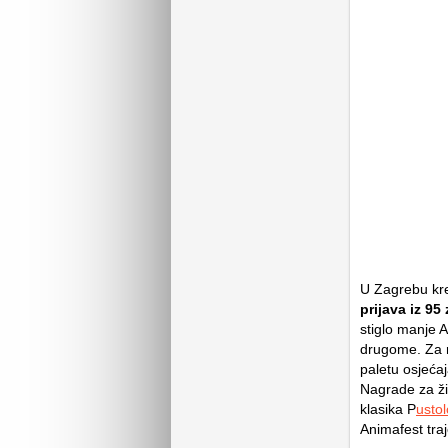
U Zagrebu kr
prijava iz 95
stiglo manje 
drugome. Za ra
paletu osjeća
Nagrade za ži
klasika
P
usto
Animafest tra