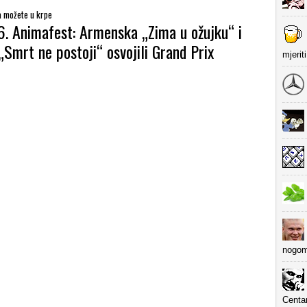
da možete u krpe
6. Animafest: Armenska „Zima u ožujku“ i
Smrt ne postoji“ osvojili Grand Prix
mjerit
nogom
Centa