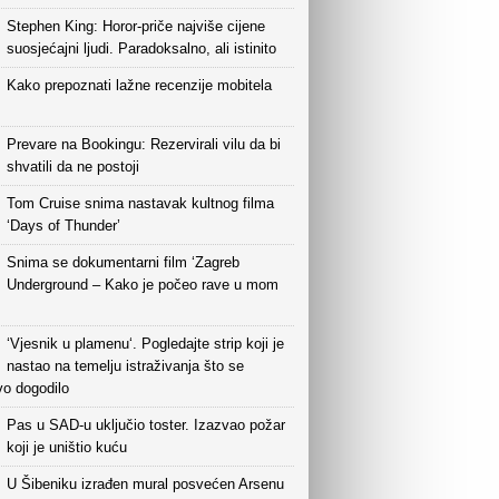
Stephen King: Horor-priče najviše cijene
suosjećajni ljudi. Paradoksalno, ali istinito
Kako prepoznati lažne recenzije mobitela
Prevare na Bookingu: Rezervirali vilu da bi
shvatili da ne postoji
Tom Cruise snima nastavak kultnog filma
‘Days of Thunder’
Snima se dokumentarni film ‘Zagreb
Underground – Kako je počeo rave u mom
‘Vjesnik u plamenu‘. Pogledajte strip koji je
nastao na temelju istraživanja što se
vo dogodilo
Pas u SAD-u uključio toster. Izazvao požar
koji je uništio kuću
U Šibeniku izrađen mural posvećen Arsenu