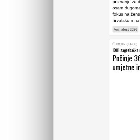
priznanje za 
osam dugometr
fokus na žens
hrvatskom na
Animafest 2026
08.06. (14:00)
1001 zagrebačka 
Počinje 36
umjetne in