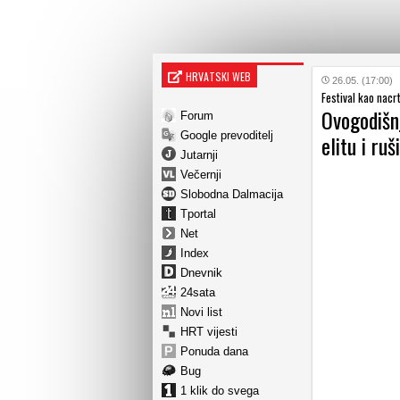
HRVATSKI WEB
26.05. (17:00)
Festival kao nacr
Ovogodišn
Forum
Google prevoditelj
elitu i ru
Jutarnji
Večernji
Slobodna Dalmacija
Tportal
Net
Index
Dnevnik
24sata
Novi list
HRT vijesti
Ponuda dana
Bug
1 klik do svega