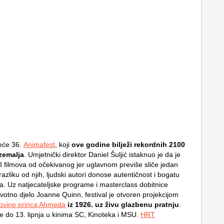
eće 36.
Animafest
, koji
ove godine bilježi rekordnih 2100
 zemalja
. Umjetnički direktor Daniel Šuljić istaknuo je da je
AI filmova od očekivanog jer uglavnom previše sliče jedan
zliku od njih, ljudski autori donose autentičnost i bogatu
ja. Uz natjecateljske programe i masterclass dobitnice
votno djelo Joanne Quinn, festival je otvoren projekcijom
lovine princa Ahmeda
iz 1926. uz živu glazbenu pratnju
.
je do 13. lipnja u kinima SC, Kinoteka i MSU.
HRT