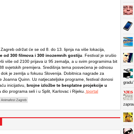
Zagreb održat će se od 8. do 13. lipnja na više lokacija,
e od 300 filmova i 300 inozemnih gostiju
. Festival je srušio
vši više od 2100 prijava iz 95 zemalja, a u svim programima bit
38 svjetskih premijera. Središnja tema posvećena je odnosu
, dok je zemlja u fokusu Slovenija. Dobitnica nagrade za
 je Joanna Quinn. Uz natjecateljske programe, festival donosi
gradu’
ću inicijativu,
brojne izložbe te besplatne projekcije u
a dio programa seli i u Split, Karlovac i Rijeku.
tportal
Animafest Zagreb
zapra