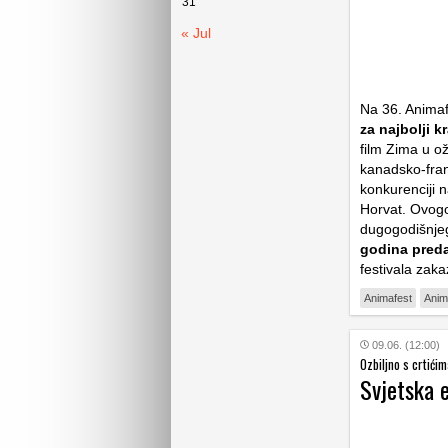
31
« Jul
Na 36. Animaf
za najbolji kr
film
Zima u ož
kanadsko-fra
konkurenciji 
Horvat. Ovogod
dugogodišnjeg
godina predaj
festivala zaka
Animafest
Anim
09.06. (12:00)
Ozbiljno s crtići
Svjetska 