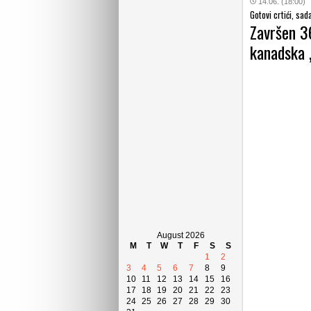
14.06. (18:00)
Gotovi crtići, sa
Završen 3
kanadska „
August 2026
M
T
W
T
F
S
S
1
2
3
4
5
6
7
8
9
10
11
12
13
14
15
16
17
18
19
20
21
22
23
24
25
26
27
28
29
30