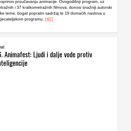
doprinos proučavanju animacije. Ovogodišnji program, uz
ažnih i 37 kratkometražnih filmova, donosi snažniji autorski
ke teme, bogat popratni sadržaj te 19 domaćih naslova u
tjecateljskom programu.
HRT
noć
. Animafest: Ljudi i dalje vode protiv
teligencije