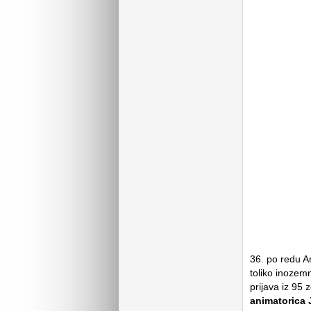
36. po redu A
toliko inozemn
prijava iz 95 
animatorica