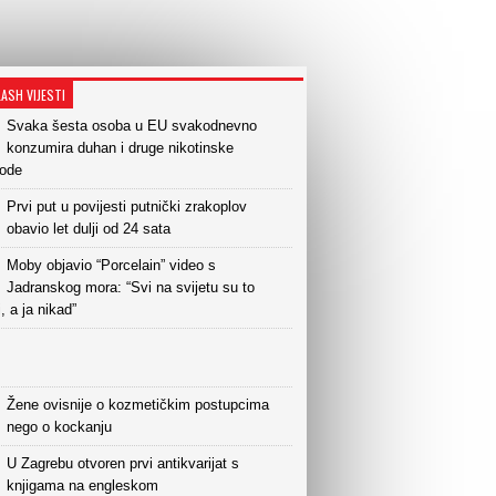
LASH VIJESTI
Svaka šesta osoba u EU svakodnevno
konzumira duhan i druge nikotinske
vode
Prvi put u povijesti putnički zrakoplov
obavio let dulji od 24 sata
Moby objavio “Porcelain” video s
Jadranskog mora: “Svi na svijetu su to
i, a ja nikad”
Žene ovisnije o kozmetičkim postupcima
nego o kockanju
U Zagrebu otvoren prvi antikvarijat s
knjigama na engleskom