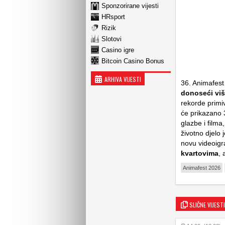
Sponzorirane vijesti
HRsport
Rizik
Slotovi
Casino igre
Bitcoin Casino Bonus
ARHIVA VIJESTI
36. Animafest 
donoseći viš
rekorde primi
će prikazano 
glazbe i filma
životno djelo
novu videoigra
kvartovima
, 
Animafest 2026
SLIČNE VIJESTI