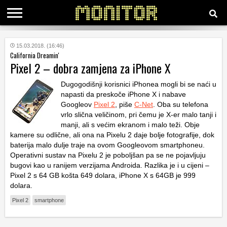
KATEGORIJE
15.03.2018. (16:46)
California Dreamin'
Pixel 2 – dobra zamjena za iPhone X
HRVATSKI
WEB
Dugogodišnji korisnici iPhonea mogli bi se naći u
napasti da preskoče iPhone X i nabave
Googleov
Pixel 2
, piše
C-Net
. Oba su telefona
vrlo slična veličinom, pri čemu je X-er malo tanji i
manji, ali s većim ekranom i malo teži. Obje
kamere su odlične, ali ona na Pixelu 2 daje bolje fotografije, dok
baterija malo dulje traje na ovom Googleovom smartphoneu.
Operativni sustav na Pixelu 2 je poboljšan pa se ne pojavljuju
bugovi kao u ranijem verzijama Androida. Razlika je i u cijeni –
Pixel 2 s 64 GB košta 649 dolara, iPhone X s 64GB je 999
dolara.
Pixel 2
smartphone