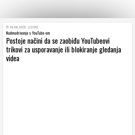
KATEGORIJE
16.06.2025. (13:00)
Nadmudrivanje s YouTube-om
Postoje načini da se zaobiđu YouTubeovi
HRVATSKI
trikovi za usporavanje ili blokiranje gledanja
WEB
videa