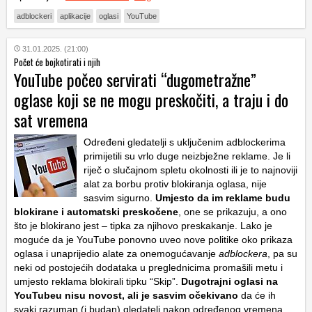
adblockeri
aplikacije
oglasi
YouTube
31.01.2025. (21:00)
Počet će bojkotirati i njih
YouTube počeo servirati “dugometražne”
oglase koji se ne mogu preskočiti, a traju i do
sat vremena
Određeni gledatelji s uključenim adblockerima
primijetili su vrlo duge neizbježne reklame. Je li
riječ o slučajnom spletu okolnosti ili je to najnoviji
alat za borbu protiv blokiranja oglasa, nije
sasvim sigurno.
Umjesto da im reklame budu
blokirane i automatski preskočene
, one se prikazuju, a ono
što je blokirano jest – tipka za njihovo preskakanje. Lako je
moguće da je YouTube ponovno uveo nove politike oko prikaza
oglasa i unaprijedio alate za onemogućavanje
adblockera
, pa su
neki od postojećih dodataka u preglednicima promašili metu i
umjesto reklama blokirali tipku “Skip”.
Dugotrajni oglasi na
YouTubeu nisu novost, ali je sasvim očekivano
da će ih
svaki razuman (i budan) gledatelj nakon određenog vremena