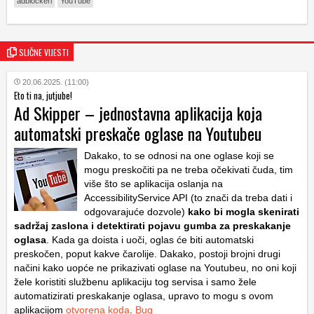
adblockeri
YouTube
SLIČNE VIJESTI
20.06.2025. (11:00)
Eto ti na, jutjube!
Ad Skipper – jednostavna aplikacija koja
automatski preskače oglase na Youtubeu
Dakako, to se odnosi na one oglase koji se
mogu preskočiti pa ne treba očekivati čuda, tim
više što se aplikacija oslanja na
AccessibilityService API (to znači da treba dati i
odgovarajuće dozvole)
kako bi mogla skenirati
sadržaj zaslona i detektirati pojavu gumba za preskakanje
oglasa
. Kada ga doista i uoči, oglas će biti automatski
preskočen, poput kakve čarolije. Dakako, postoji brojni drugi
načini kako uopće ne prikazivati oglase na Youtubeu, no oni koji
žele koristiti službenu aplikaciju tog servisa i samo žele
automatizirati preskakanje oglasa, upravo to mogu s ovom
aplikacijom
otvorena koda
.
Bug