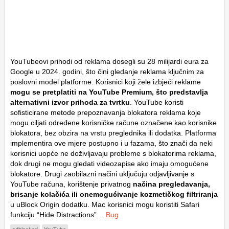
YouTubeovi prihodi od reklama dosegli su 28 milijardi eura za
Google u 2024. godini, što čini gledanje reklama ključnim za
poslovni model platforme. Korisnici koji žele izbjeći reklame
mogu se pretplatiti na YouTube Premium, što predstavlja
alternativni izvor prihoda za tvrtku
. YouTube koristi
sofisticirane metode prepoznavanja blokatora reklama koje
mogu ciljati određene korisničke račune označene kao korisnike
blokatora, bez obzira na vrstu preglednika ili dodatka. Platforma
implementira ove mjere postupno i u fazama, što znači da neki
korisnici uopće ne doživljavaju probleme s blokatorima reklama,
dok drugi ne mogu gledati videozapise ako imaju omogućene
blokatore. Drugi zaobilazni načini uključuju odjavljivanje s
YouTube računa, korištenje privatnog
načina pregledavanja,
brisanje kolačića ili onemogućivanje kozmetičkog filtriranja
u uBlock Origin dodatku. Mac korisnici mogu koristiti Safari
funkciju “Hide Distractions”…
Bug