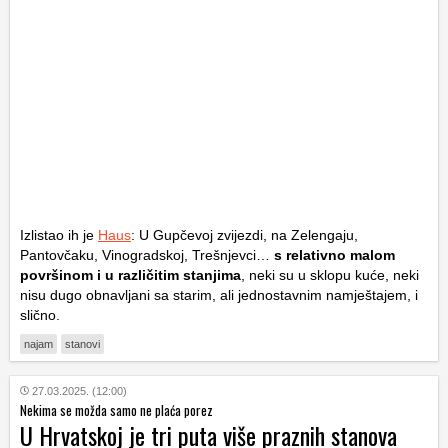
Izlistao ih je
Haus
: U Gupčevoj zvijezdi, na Zelengaju,
Pantovčaku, Vinogradskoj, Trešnjevci…
s relativno malom
površinom i u različitim stanjima
, neki su u sklopu kuće, neki
nisu dugo obnavljani sa starim, ali jednostavnim namještajem, i
slično.
najam
stanovi
27.03.2025. (12:00)
Nekima se možda samo ne plaća porez
U Hrvatskoj je tri puta više praznih stanova