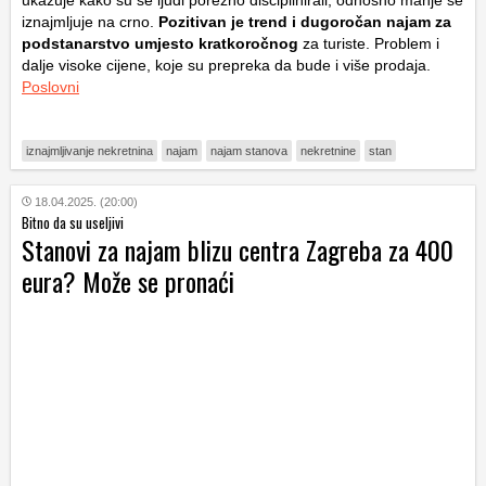
iznajmljuje na crno.
Pozitivan je trend i dugoročan najam za
podstanarstvo umjesto kratkoročnog
za turiste. Problem i
dalje visoke cijene, koje su prepreka da bude i više prodaja.
Poslovni
iznajmljivanje nekretnina
najam
najam stanova
nekretnine
stan
18.04.2025. (20:00)
Bitno da su useljivi
Stanovi za najam blizu centra Zagreba za 400
eura? Može se pronaći