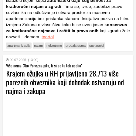
klauzulu kojom kupci
automatski daju suglasnost za
kratkoročni najam u zgradi
. Time se, tvrde, zaobilazi pravo
suvlasnika na odlučivanje i otvara prostor za masovnu
apartmanizaciju bez pristanka stanara. Inicijativa poziva na hitnu
izmjenu Zakona o vlasništvu kako bi se uveo jasan
konsenzus
za kratkoročne najmove i zaštitila prava onih
koji zgradu žele
nazvati – domom.
tportal
apartmanizacija
najam
nekretnine
prodaja stana
suvlasnici
09.07.2025. (13:00)
Više nema "Ako Porezna pita, ti si se tu tek uselio"
Krajem ožujka u RH prijavljeno 28.713 više
poreznih obveznika koji dohodak ostvaruju od
najma i zakupa