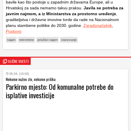
bavile kao što postoje u zapadnim državama Europe, ali u
Hrvatskoj za sada nemamo takvu praksu.
Javila se potreba za
javnim najmom, a iz Ministarstva za prostorno uređenje
,
graditeljstva i državne imovine tvrde da rade na Nacionalnom
planu stambene politike do 2030. godine.
Zgradonačelnik
,
Poslovni
najam
nekretnine
priuštivi najam
stanovanje
SLIČNE VIJESTI
05.04. (16:00)
Nekome nužno zlo, nekome prilika
Parkirno mjesto: Od komunalne potrebe do
isplative investicije