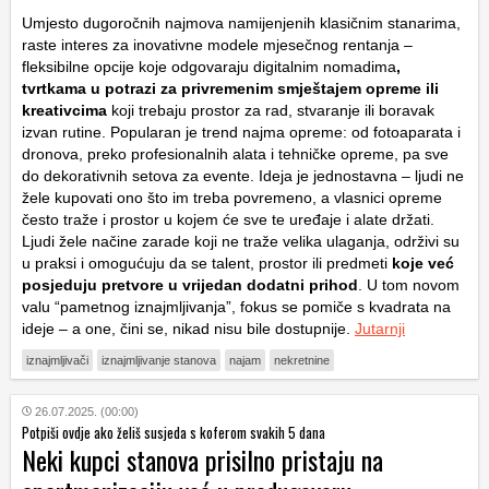
Umjesto dugoročnih najmova namijenjenih klasičnim stanarima,
raste interes za inovativne modele mjesečnog rentanja –
fleksibilne opcije koje odgovaraju digitalnim nomadima
,
tvrtkama u potrazi za privremenim smještajem opreme ili
kreativcima
koji trebaju prostor za rad, stvaranje ili boravak
izvan rutine. Popularan je trend najma opreme: od fotoaparata i
dronova, preko profesionalnih alata i tehničke opreme, pa sve
do dekorativnih setova za evente. Ideja je jednostavna – ljudi ne
žele kupovati ono što im treba povremeno, a vlasnici opreme
često traže i prostor u kojem će sve te uređaje i alate držati.
Ljudi žele načine zarade koji ne traže velika ulaganja, održivi su
u praksi i omogućuju da se talent, prostor ili predmeti
koje već
posjeduju pretvore u vrijedan dodatni prihod
. U tom novom
valu “pametnog iznajmljivanja”, fokus se pomiče s kvadrata na
ideje – a one, čini se, nikad nisu bile dostupnije.
Jutarnji
iznajmljivači
iznajmljivanje stanova
najam
nekretnine
26.07.2025. (00:00)
Potpiši ovdje ako želiš susjeda s koferom svakih 5 dana
Neki kupci stanova prisilno pristaju na