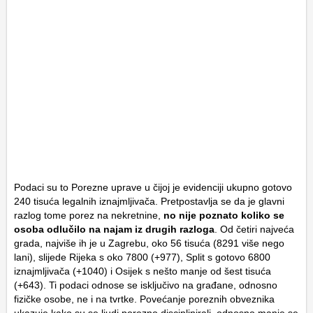
Podaci su to Porezne uprave u čijoj je evidenciji ukupno gotovo
240 tisuća legalnih iznajmljivača. Pretpostavlja se da je glavni
razlog tome porez na nekretnine,
no nije poznato koliko se
osoba odlučilo na najam iz drugih razloga
. Od četiri najveća
grada, najviše ih je u Zagrebu, oko 56 tisuća (8291 više nego
lani), slijede Rijeka s oko 7800 (+977), Split s gotovo 6800
iznajmljivača (+1040) i Osijek s nešto manje od šest tisuća
(+643). Ti podaci odnose se isključivo na građane, odnosno
fizičke osobe, ne i na tvrtke. Povećanje poreznih obveznika
ukazuje kako su se ljudi porezno disciplinirali, odnosno manje se