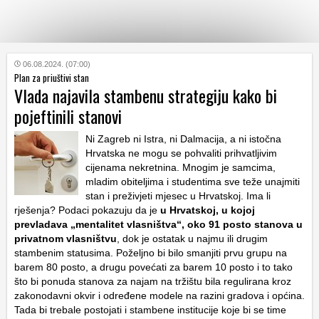
KATEGORIJE
06.08.2024. (07:00)
Plan za priuštivi stan
Vlada najavila stambenu strategiju kako bi
HRVATSKI
pojeftinili stanovi
WEB
Ni Zagreb ni Istra, ni Dalmacija, a ni istočna
Hrvatska ne mogu se pohvaliti prihvatljivim
cijenama nekretnina. Mnogim je samcima,
mladim obiteljima i studentima sve teže unajmiti
stan i preživjeti mjesec u Hrvatskoj. Ima li
rješenja? Podaci pokazuju da je
u Hrvatskoj, u kojoj
prevladava „mentalitet vlasništva“, oko 91 posto stanova u
privatnom vlasništvu
, dok je ostatak u najmu ili drugim
stambenim statusima. Poželjno bi bilo smanjiti prvu grupu na
barem 80 posto, a drugu povećati za barem 10 posto i to tako
što bi ponuda stanova za najam na tržištu bila regulirana kroz
zakonodavni okvir i određene modele na razini gradova i općina.
Tada bi trebale postojati i stambene institucije koje bi se time