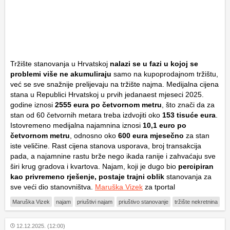
Tržište stanovanja u Hrvatskoj
nalazi se u fazi u kojoj se
problemi više ne akumuliraju
samo na kupoprodajnom tržištu,
već se sve snažnije prelijevaju na tržište najma. Medijalna cijena
stana u Republici Hrvatskoj u prvih jedanaest mjeseci 2025.
godine iznosi
2555 eura po četvornom metru
, što znači da za
stan od 60 četvornih metara treba izdvojiti oko
153 tisuće eura
.
Istovremeno medijalna najamnina iznosi
10,1 euro po
četvornom metru
, odnosno oko
600 eura mjesečno
za stan
iste veličine. Rast cijena stanova usporava, broj transakcija
pada, a najamnine rastu brže nego ikada ranije i zahvaćaju sve
širi krug gradova i kvartova. Najam, koji je dugo bio
percipiran
kao privremeno rješenje, postaje trajni oblik
stanovanja za
sve veći dio stanovništva.
Maruška Vizek
za tportal
Maruška Vizek
najam
priuštivi najam
priuštivo stanovanje
tržište nekretnina
12.12.2025. (12:00)