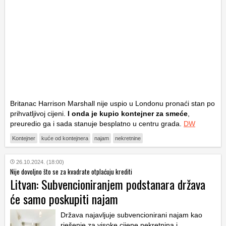
Britanac Harrison Marshall nije uspio u Londonu pronaći stan po
prihvatljivoj cijeni.
I onda je kupio kontejner za smeće
,
preuredio ga i sada stanuje besplatno u centru grada.
DW
Kontejner
kuće od kontejnera
najam
nekretnine
26.10.2024. (18:00)
Nije dovoljno što se za kvadrate otplaćuju krediti
Litvan: Subvencioniranjem podstanara država
će samo poskupiti najam
Država najavljuje subvencionirani najam kao
rješenje za visoke cijene nekretnina i