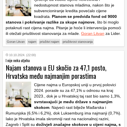
nedostupnost stanova mladima, nakon što je
subvencioniranje kredita povećalo cijene
kvadrata.
Planom se predviđa fond od 9000
stanova i pokrivanje razlike za skupe najmove
, što bi moglo
potaknuti rast cijena najma. Pitanje je hoće li intervencija pomoći
ili otežati priuštivost stanovanja za mlade.
Goran Litvan
za Lider.
Goran Litvan
najam
priuštivi najam
priuštivost stanovanja
10.10.2024. (22:00)
I nije neka utjeha
Najam stanova u EU skočio za 47,1 posto,
Hrvatska među najmanjim porastima
Cijene najma u Europskoj uniji u prvoj polovici
2024. porasle su za 47,1% u odnosu na kraj
2023., dok je u Hrvatskoj taj rast bio samo 1,3%,
svrstavajući je među države s najmanjim
skokom
. Najveći rast bilježe Mađarska i
Rumunjska (6,5% i 6,2%), dok Luksemburg ima najmanji (0,7%).
Iako je Hrvatska imala skromniji rast na nacionalnoj razini,
Zagreb i Split su
doživjeli značajne skokove u cijeni najma, s