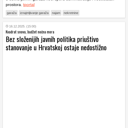
prostora.
tportal
garaža
iznajmljivanje garaža
najam
nekretnine
16.12.2025. (15:00)
Kvadrat snova, budžet noćna mora
Bez složenijih javnih politika priuštivo
stanovanje u Hrvatskoj ostaje nedostižno