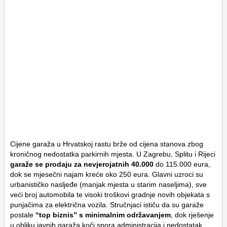
Cijene garaža u Hrvatskoj rastu brže od cijena stanova zbog
kroničnog nedostatka parkirnih mjesta. U Zagrebu, Splitu i Rijeci
garaže se prodaju za nevjerojatnih 40.000
do 115.000 eura,
dok se mjesečni najam kreće oko 250 eura. Glavni uzroci su
urbanističko nasljeđe (manjak mjesta u starim naseljima), sve
veći broj automobila te visoki troškovi gradnje novih objekata s
punjačima za električna vozila. Stručnjaci ističu da su garaže
postale
“top biznis” s minimalnim održavanjem
, dok rješenje
u obliku javnih garaža koči spora administracija i nedostatak