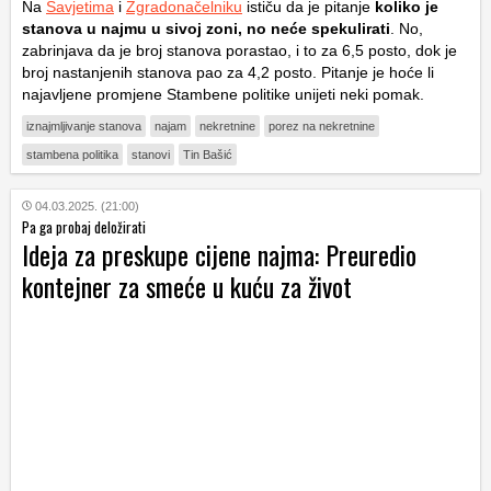
Na
Savjetima
i
Zgradonačelniku
ističu da je pitanje
koliko je
stanova u najmu u sivoj zoni, no neće spekulirati
. No,
zabrinjava da je broj stanova porastao, i to za 6,5 posto, dok je
broj nastanjenih stanova pao za 4,2 posto. Pitanje je hoće li
najavljene promjene Stambene politike unijeti neki pomak.
iznajmljivanje stanova
najam
nekretnine
porez na nekretnine
stambena politika
stanovi
Tin Bašić
04.03.2025. (21:00)
Pa ga probaj deložirati
Ideja za preskupe cijene najma: Preuredio
kontejner za smeće u kuću za život