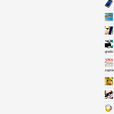
gradu’
zapra