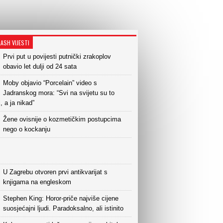
LASH VIJESTI
Prvi put u povijesti putnički zrakoplov
obavio let dulji od 24 sata
Moby objavio “Porcelain” video s
Jadranskog mora: “Svi na svijetu su to
i, a ja nikad”
Žene ovisnije o kozmetičkim postupcima
nego o kockanju
U Zagrebu otvoren prvi antikvarijat s
knjigama na engleskom
Stephen King: Horor-priče najviše cijene
suosjećajni ljudi. Paradoksalno, ali istinito