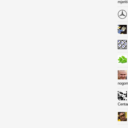
mjerit
nogom
Centa