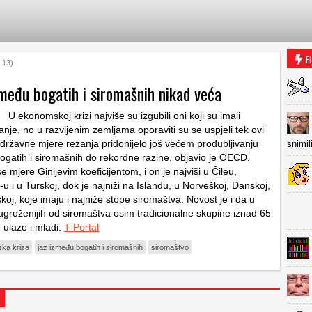
F
:13)
zmeđu bogatih i siromašnih nikad veća
U ekonomskoj krizi najviše su izgubili oni koji su imali
anje, no u razvijenim zemljama oporaviti su se uspjeli tek ovi
z državne mjere rezanja pridonijelo još većem produbljivanju
snimil
ogatih i siromašnih do rekordne razine, objavio je OECD.
 mjere Ginijevim koeficijentom, i on je najviši u Čileu,
 i u Turskoj, dok je najniži na Islandu, u Norveškoj, Danskoj,
nskoj, koje imaju i najniže stope siromaštva. Novost je i da u
jugroženijih od siromaštva osim tradicionalne skupine iznad 65
 ulaze i mladi.
T-Portal
jska kriza
jaz između bogatih i siromašnih
siromaštvo