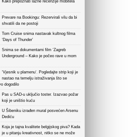
Kako prepoznati lažne recenzije mobitela
Prevare na Bookingu: Rezervirali vilu da bi
shvatili da ne postoji
Tom Cruise snima nastavak kultnog filma
‘Days of Thunder’
Snima se dokumentarni film ‘Zagreb
Underground – Kako je počeo rave u mom
‘Vjesnik u plamenu‘. Pogledajte strip koji je
nastao na temelju istraživanja što se
vo dogodilo
Pas u SAD-u uključio toster. Izazvao požar
koji je uništio kuću
U Šibeniku izrađen mural posvećen Arsenu
Dediću
Koja je tajna kvalitete belgijskog piva? Kada
je u pitanju kreativnost, nitko se ne može