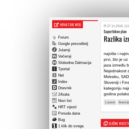
HRVATSKI WEB
27.11.2016. (11
Superhikov plan
Razlika i
Forum
Google prevoditelj
Jutarnji
najviše i najm
Večernji
prvi, što je u
Slobodna Dalmacija
jaza između b
Tportal
Nejednakost se
Net
Meksiku, SAD-u
Index
Sloveniji i Fi
Dnevnik
kategoriju na
godina polako
24sata
Novi list
1 posto
financi
HRT vijesti
Ponuda dana
Bug
SLIČNE VIJESTI
1 klik do svega