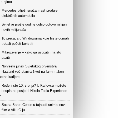
i s njima
Mercedes bilježi snažan rast prodaje
električnih automobila
Svijet je prošle godine dobio gotovo milijun
novih milijunaša
10 prečaca u Windowsima koje biste odmah
trebali početi koristiti
Mikrozelenje – kako ga uzgojiti i na što
paziti
Norveški junak Svjetskog prvenstva
Haaland već planira život na farmi nakon
etne karijere
Rođeni ste 10. srpnja? U Karlovcu možete
besplatno posjetiti Nikola Tesla Experience
r
Sacha Baron Cohen u tajnosti snimio novi
film o Aliju G-ju