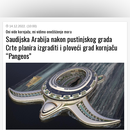
KATEGORIJE
14.12.2022. (10:00)
Oni vide kornjaču, mi vidimo onečišćenje mora
Saudijska Arabija nakon pustinjskog grada
HRVATSKI
Crte planira izgraditi i ploveći grad kornjaču
WEB
“Pangeos”