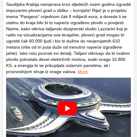
Saudijska Arabija namjerava kroz sljedećih osam godina izgraditi
impozantni ploveći grad u obliku – kornjače! Riječ je o projektu
imena “Pangeos” vrijednom čak 8 milijardi eura, a dovede li se
uistinu do kraja bilo bi to najveće izgrađeno plovilo u povijesti.
Naime, kako otkriva talijanski dizajnerski studio Lazzarini koji je
radio na vizualizacijama ove terajahte, ploveći grad mogao bi
ugostiti čak 60.000 ljudi i bio bi dužine do nevjerojatnih 610
metara (više od tri puta duže od trenutno najveće izgrađene
jahte). Iako nisu poznati svi detalji, Talijani otkrivaju da bi ovakvo
plovilo pokretalo devet električnih motora, svaki snage 16.800
KS, a energija bi se prikupljala solarnim panelima, ali i
proizvodnjom struje iz snage valova.
More