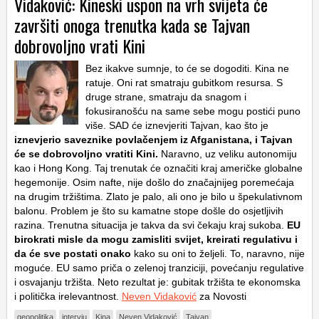
Vidaković: Kineski uspon na vrh svijeta će
završiti onoga trenutka kada se Tajvan
dobrovoljno vrati Kini
Bez ikakve sumnje, to će se dogoditi. Kina ne
ratuje. Oni rat smatraju gubitkom resursa. S
druge strane, smatraju da snagom i
fokusiranošću na same sebe mogu postići puno
više. SAD će iznevjeriti Tajvan, kao što je
iznevjerio saveznike povlačenjem iz Afganistana, i Tajvan
će se dobrovoljno vratiti Kini.
Naravno, uz veliku autonomiju
kao i Hong Kong. Taj trenutak će označiti kraj američke globalne
hegemonije. Osim nafte, nije došlo do značajnijeg poremećaja
na drugim tržištima. Zlato je palo, ali ono je bilo u špekulativnom
balonu. Problem je što su kamatne stope došle do osjetljivih
razina. Trenutna situacija je takva da svi čekaju kraj sukoba.
EU
birokrati misle da mogu zamisliti svijet, kreirati regulativu i
da će sve postati onako
kako su oni to željeli. To, naravno, nije
moguće. EU samo priča o zelenoj tranziciji, povećanju regulative
i osvajanju tržišta. Neto rezultat je: gubitak tržišta te ekonomska
i politička irelevantnost.
Neven Vidaković
za Novosti
geopolitika
intervju
Kina
Neven Vidaković
Tajvan