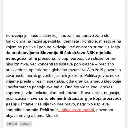
Eurovizija je inače sustav koji nas zanima upravo zato što
funkcionira na razini spektakla, identiteta i kontrole, mjesto je na
kojem se politika i pop ne skrivaju, već otvoreno surađuju. Ideja
da
predstavljamo Sloveniju ili čak državu NSK nije bila
nemoguća
, ali ni presudna. K-pop,
eurodance
i slične forme
nisu iznimke, već koncentrati sustava pop glazbe – precizno
proizvedeni, optimizirani, globalno razumljivi. Ako želiš govoriti o
stvarnosti, moraš govoriti njezinim jezikom. Politika je već neko
vrijeme prešla u režim spektakla, gdje granica između ideologije
i performansa postaje sve tanja. Ono što vidite kao ‘igrokaz’
zapravo je vrlo funkcionalan mehanizam. Provokacija, negacija,
polarizacija –
sve su to elementi dramaturgije koja proizvodi
pažnju
. Pitanje više nije tko ima pravo, nego tko uspijeva
kontrolirati narativ. Rekli su iz
Laibacha za tportal
, povodom
objave novog albuma Musick.
intervju
Laibach