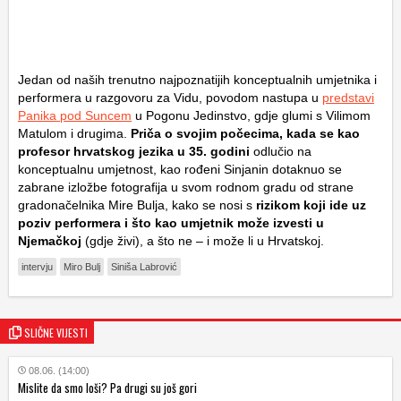
Jedan od naših trenutno najpoznatijih konceptualnih umjetnika i
performera u razgovoru za Vidu, povodom nastupa u
predstavi
Panika pod Suncem
u Pogonu Jedinstvo, gdje glumi s Vilimom
Matulom i drugima.
Priča o svojim počecima, kada se kao
profesor hrvatskog jezika u 35. godini
odlučio na
konceptualnu umjetnost, kao rođeni Sinjanin dotaknuo se
zabrane izložbe fotografija u svom rodnom gradu od strane
gradonačelnika Mire Bulja, kako se nosi s
rizikom koji ide uz
poziv performera i što kao umjetnik može izvesti u
Njemačkoj
(gdje živi), a što ne – i može li u Hrvatskoj.
intervju
Miro Bulj
Siniša Labrović
SLIČNE VIJESTI
08.06. (14:00)
Mislite da smo loši? Pa drugi su još gori