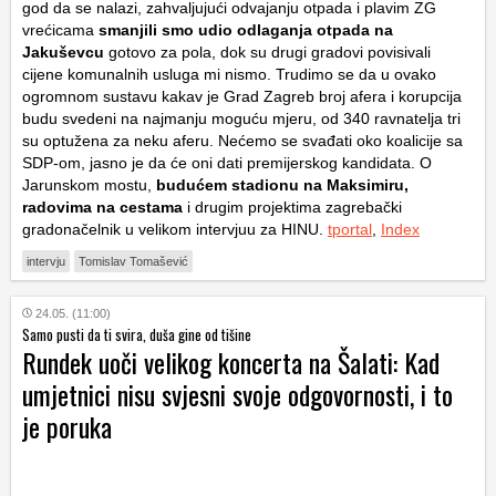
god da se nalazi, zahvaljujući odvajanju otpada i plavim ZG
vrećicama
smanjili smo udio odlaganja otpada na
Jakuševcu
gotovo za pola, dok su drugi gradovi povisivali
cijene komunalnih usluga mi nismo. Trudimo se da u ovako
ogromnom sustavu kakav je Grad Zagreb broj afera i korupcija
budu svedeni na najmanju moguću mjeru, od 340 ravnatelja tri
su optužena za neku aferu. Nećemo se svađati oko koalicije sa
SDP-om, jasno je da će oni dati premijerskog kandidata. O
Jarunskom mostu,
budućem stadionu na Maksimiru,
radovima na cestama
i drugim projektima zagrebački
gradonačelnik u velikom intervjuu za HINU.
tportal
,
Index
intervju
Tomislav Tomašević
24.05. (11:00)
Samo pusti da ti svira, duša gine od tišine
Rundek uoči velikog koncerta na Šalati: Kad
umjetnici nisu svjesni svoje odgovornosti, i to
je poruka