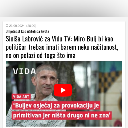
KATEGORIJE
21.09.2024. (20:00)
Umjetnost kao učiteljica života
Siniša Labrović za Vidu TV: Miro Bulj bi kao
HRVATSKI
političar trebao imati barem neku načitanost,
WEB
no on polazi od toga što ima