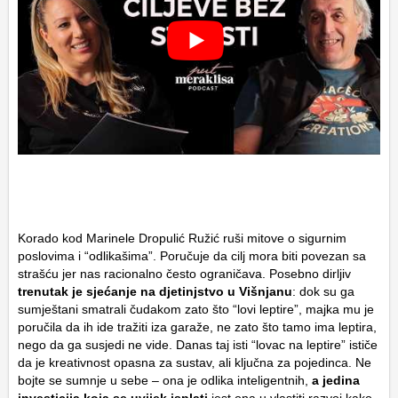
Korado kod Marinele Dropulić Ružić ruši mitove o sigurnim
poslovima i “odlikašima”. Poručuje da cilj mora biti povezan sa
strašću jer nas racionalno često ograničava. Posebno dirljiv
trenutak je sjećanje na djetinjstvo u Višnjanu
: dok su ga
sumještani smatrali čudakom zato što “lovi leptire”, majka mu je
poručila da ih ide tražiti iza garaže, ne zato što tamo ima leptira,
nego da ga susjedi ne vide. Danas taj isti “lovac na leptire” ističe
da je kreativnost opasna za sustav, ali ključna za pojedinca. Ne
bojte se sumnje u sebe – ona je odlika inteligentnih,
a jedina
investicija koja se uvijek isplati
jest ona u vlastiti razvoj kako