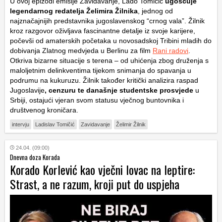
U ovoj epizodi emisije
Zavidavanje
, Lado Tomičić
ugošćuje
legendarnog redatelja
Želimira Žilnika
, jednog od
najznačajnijih predstavnika jugoslavenskog “crnog vala”. Žilnik
kroz razgovor oživljava fascinantne detalje iz svoje karijere,
počevši od amaterskih početaka u novosadskoj
Tribini mladih
do
dobivanja Zlatnog medvjeda u Berlinu za film
Rani radovi
.
Otkriva bizarne situacije s terena – od uhićenja zbog druženja s
maloljetnim delinkventima tijekom snimanja do spavanja u
podrumu na kukuruzu
.
Žilnik također kritički analizira raspad
Jugoslavije
, cenzuru te današnje studentske prosvjede
u
Srbiji, ostajući vjeran svom statusu vječnog buntovnika i
društvenog kroničara.
intervju
Ladislav Tomičić
Zavidavanje
Želimir Žilnik
24.04. (09:00)
Dnevna doza Korada
Korado Korlević kao vječni lovac na leptire:
Strast, a ne razum, kroji put do uspjeha