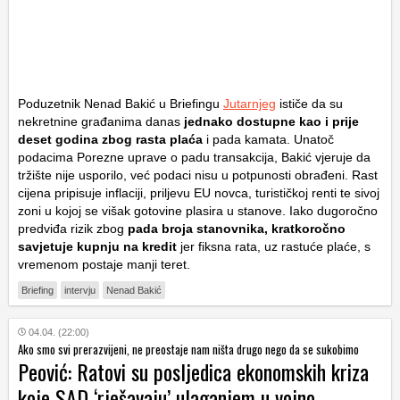
Poduzetnik Nenad Bakić u
Briefingu
Jutarnjeg
ističe da su
nekretnine građanima danas
jednako dostupne kao i prije
deset godina zbog rasta plaća
i pada kamata. Unatoč
podacima Porezne uprave o padu transakcija, Bakić vjeruje da
tržište nije usporilo, već podaci nisu u potpunosti obrađeni. Rast
cijena pripisuje inflaciji, priljevu EU novca, turističkoj renti te sivoj
zoni u kojoj se višak gotovine plasira u stanove. Iako dugoročno
predviđa rizik zbog
pada broja stanovnika, kratkoročno
savjetuje kupnju na kredit
jer fiksna rata, uz rastuće plaće, s
vremenom postaje manji teret.
Briefing
intervju
Nenad Bakić
04.04. (22:00)
Ako smo svi prerazvijeni, ne preostaje nam ništa drugo nego da se sukobimo
Peović: Ratovi su posljedica ekonomskih kriza
koje SAD ‘rješavaju’ ulaganjem u vojno-