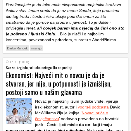
Poražavajuće je da tako malo eksponiranih umjetnika izražava
ikakav stav. Imam sreću da je uz mene Sanda, koja preuzima
dio tog truda i često inicira akcije podrške onom za što
smatramo da je goruće da prodre u javnost. To je dakle i
privilegija i teret,
ali čovjek barem ima osjećaj da čini ono što
je pošteno i ljudski činiti
.
.. Bilo je riječi i o najboljim
koncertima, povezanosti s prirodom, susretu s Aboridžinima…
Darko Rundek
intervju
17.05. (10:00)
Sve se, izgleda, vrti oko nečega što ne postoji
Ekonomist: Najveći mit o novcu je da je
stvaran, jer nije, u potpunosti je izmišljen,
postoji samo u našim glavama
Novac je najvažniji izum ljudske vrste, vjeruje
irski ekonomist, autor i
voditelj podcasta
David
McWilliams čija je knjiga ‘
Novac: priča o
čovječanstvu
’ nedavno prevedena na hrvatski
jezik. Često ljudi
misle da oni koji imaju
novca ga gomilaju i to ga čini vrijednim
. No to nije tako, ono