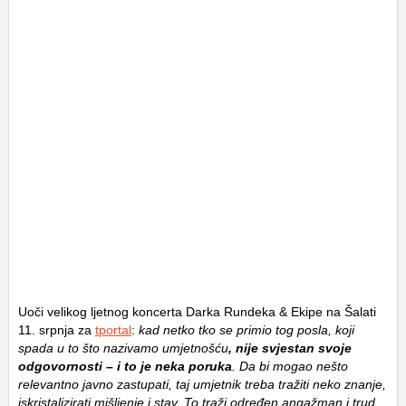
Uoči velikog ljetnog koncerta Darka Rundeka & Ekipe na Šalati
11. srpnja za
tportal
:
kad netko tko se primio tog posla, koji
spada u to što nazivamo umjetnošću
, nije svjestan svoje
odgovornosti – i to je neka poruka
. Da bi mogao nešto
relevantno javno zastupati, taj umjetnik treba tražiti neko znanje,
iskristalizirati mišljenje i stav. To traži određen angažman i trud.