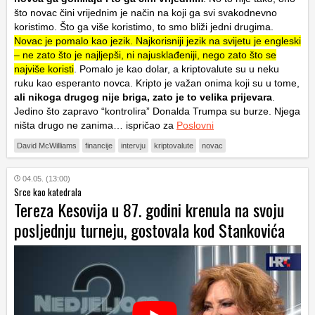
što novac čini vrijednim je način na koji ga svi svakodnevno
koristimo. Što ga više koristimo, to smo bliži jedni drugima.
Novac je pomalo kao jezik. Najkorisniji jezik na svijetu je engleski
– ne zato što je najljepši, ni najusklađeniji, nego zato što se
najviše koristi
. Pomalo je kao dolar, a kriptovalute su u neku
ruku kao esperanto novca. Kripto je važan onima koji su u tome,
ali nikoga drugog nije briga, zato je to velika prijevara
.
Jedino što zapravo “kontrolira” Donalda Trumpa su burze. Njega
ništa drugo ne zanima… ispričao za
Poslovni
David McWilliams
financije
intervju
kriptovalute
novac
04.05. (13:00)
Srce kao katedrala
Tereza Kesovija u 87. godini krenula na svoju
posljednju turneju, gostovala kod Stankovića