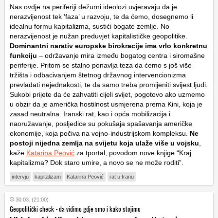
Nas ovdje na periferiji dežurni ideolozi uvjeravaju da je
nerazvijenost tek ‘faza’ u razvoju, te da ćemo, dosegnemo li
idealnu formu kapitalizma, sustići bogate zemlje. No
nerazvijenost je nužan preduvjet kapitalističke geopolitike.
Dominantni narativ europske birokracije ima vrlo konkretnu
funkciju
– održavanje mira između bogatog centra i siromašne
periferije. Pritom se stalno ponavlja teza da ćemo s još više
tržišta i odbacivanjem štetnog državnog intervencionizma
prevladati nejednakosti, te da samo treba promijeniti svijest ljudi.
Sukobi prijete da će zahvatiti cijeli svijet, pogotovo ako uzmemo
u obzir da je američka hostilnost usmjerena prema Kini, koja je
zasad neutralna. Iranski rat, kao i opća mobilizacija i
naoružavanje, posljedice su pokušaja spašavanja američke
ekonomije, koja počiva na vojno-industrijskom kompleksu.
Ne
postoji nijedna zemlja na svijetu koja ulaže više u vojsku
,
kaže
Katarina Peović
za tportal, povodom nove knjige “Kraj
kapitalizma? Dok staro umire, a novo se ne može roditi”.
intervju
kapitalizam
Katarina Peović
rat u Iranu
30.03. (21:00)
Geopolitički check - da vidimo gdje smo i kako stojimo