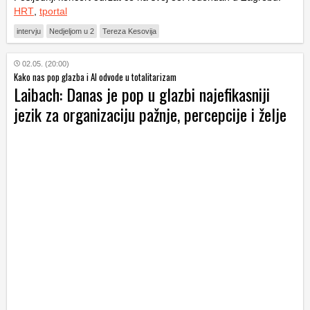
HRT
,
tportal
intervju
Nedjeljom u 2
Tereza Kesovija
02.05. (20:00)
Kako nas pop glazba i AI odvode u totalitarizam
Laibach: Danas je pop u glazbi najefikasniji
jezik za organizaciju pažnje, percepcije i želje