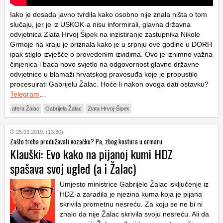
Iako je dosada javno tvrdila kako osobno nije znala ništa o tom
slučaju, jer je iz USKOK-a nisu informirali, glavna državna
odvjetnica Zlata Hrvoj Šipek na inzistiranje zastupnika Nikole
Grmoje na kraju je priznala kako je u srpnju ove godine u DORH
ipak stiglo izvješće o provedenim izvidima. Ovo je iznimno važna
činjenica i baca novo svjetlo na odgovornost glavne državne
odvjetnice u blamaži hrvatskog pravosuđa koje je propustilo
procesuirati Gabrijelu Žalac. Hoće li nakon ovoga dati ostavku?
Telegram
…
afera Žalac
Gabrijela Žalac
Zlata Hrvoj-Šipek
25.03.2019. (13:30)
Zašto treba produžavati vozačku? Pa, zbog kostura u ormaru
Klauški: Evo kako na pijanoj kumi HDZ
spašava svoj ugled (a i Žalac)
Umjesto ministrice Gabrijele Žalac isključenje iz
HDZ-a zaradila je njezina kuma koja je pijana
skrivila prometnu nesreću. Za koju se ne bi ni
znalo da nije Žalac skrivila svoju nesreću. Ali da