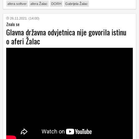
afera softver
afera Žalac
DORH
Gabrijela Žalac
26.11.2021. (14:00)
Znalo se
Glavna državna odvjetnica nije govorila istinu
o aferi Žalac