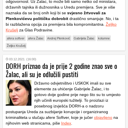
odgovornost. Uz Žalac, to može biti samo netko od ministara,
državnih tajnika ili dužnosnika u Uredu premijera. Sve je više
naznaka da se broj onih koji bi se
svjesno žrtvovali za
Plenkovićevu političku dobrobit
drastično smanjuje. No, i ta
bi razblažena opcija za premijera bila kompromitantna.
Željko
Krušelj
za Glas Podravine.
afera softver
afera Žalac
Andrej Plenković
Gabrijela Žalac
kolumne
Željko Krušelj
03.12.2021. (16:00)
DORH priznao da je prije 2 godine znao sve o
Žalac, ali su je odlučili pustiti
Državno odvjetništvo i USKOK imali su sve
elemente za uhićenje Gabrijele Žalac, i to
gotovo dvije godine prije nego što su to umjesto
njih učinili europski tužitelji. To proizlazi iz
posebnog izvješća DORH-a o nadzoru
postupanja Ureda za suzbijanje korupcije i organiziranog
kriminaliteta u slučaju afere Softver, koje je jučer
objavljeno
na
njihovim web stranicama, piše
Index
.