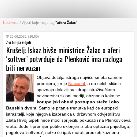
Naslovnica
/
Vijesti koje imaju tag
"afera Žalac"
KATEGORIJE
25.06.2023. (16:00)
Živi bili pa vidjeli
HRVATSKI
Krušelj: Iskaz bivše ministrice Žalac o aferi
WEB
‘softver’ potvrđuje da Plenković ima razloga
biti nervozan
Objava detalja istraga najviše smeta samom
premijeru, jer je
Nacional
, a do nekih sličnih
spoznaja dolazili su i drugi istraživačkom
novinarstvu skloni mediji, obznanio kako se
korupcijski obruč postupno steže i oko
Banskih dvora
. Samo je pitanje trenutka kad će europski
istražitelji, koje njegova izabranica u državnom odvjetništvu
Zlata Hrvoj Šipek neće moći spriječiti, pokucati i na Plenkovićeva
vrata. Bude li premijer potiho uklonjen iz oba optužna prijedloga,
pogotovo ‘softvera’, netko će ipak morati preuzeti kaznenu