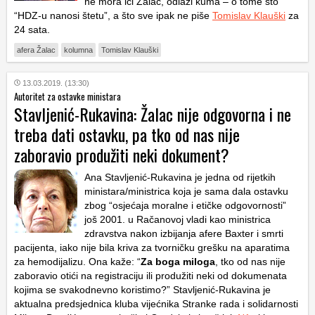
ne mora ići Žalac, odlazi kuma – o tome što
“HDZ-u nanosi štetu”, a što sve ipak ne piše
Tomislav Klauški
za
24 sata.
afera Žalac
kolumna
Tomislav Klauški
13.03.2019. (13:30)
Autoritet za ostavke ministara
Stavljenić-Rukavina: Žalac nije odgovorna i ne
treba dati ostavku, pa tko od nas nije
zaboravio produžiti neki dokument?
Ana Stavljenić-Rukavina je jedna od rijetkih
ministara/ministrica koja je sama dala ostavku
zbog “osjećaja moralne i etičke odgovornosti”
još 2001. u Račanovoj vladi kao ministrica
zdravstva nakon izbijanja afere Baxter i smrti
pacijenta, iako nije bila kriva za tvorničku grešku na aparatima
za hemodijalizu. Ona kaže: “
Za boga miloga
, tko od nas nije
zaboravio otići na registraciju ili produžiti neki od dokumenata
kojima se svakodnevno koristimo?” Stavljenić-Rukavina je
aktualna predsjednica kluba vijećnika Stranke rada i solidarnosti