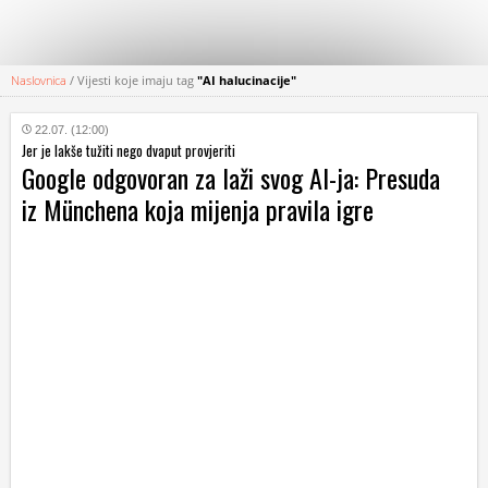
Naslovnica
/
Vijesti koje imaju tag
"AI halucinacije"
KATEGORIJE
22.07. (12:00)
Jer je lakše tužiti nego dvaput provjeriti
HRVATSKI
Google odgovoran za laži svog AI-ja: Presuda
WEB
iz Münchena koja mijenja pravila igre