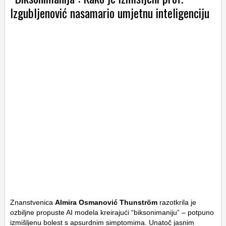
Izgubljenović nasamario umjetnu inteligenciju
Znanstvenica
Almira Osmanović Thunström
razotkrila je
ozbiljne propuste AI modela kreirajući “biksonimaniju” – potpuno
izmišljenu bolest s apsurdnim simptomima. Unatoč jasnim