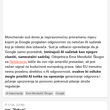
Münchenski sud donio je nepravomoćnu privremenu mjeru
kojom je Google proglašen odgovornim za netočan AI sažetak
koji je oštetio dva izdavača. Sud je odbacio opravdanje da je
Google samo posrednik,
tretirajući AI sažetak kao njegov
vlastiti, samostalni sadržaj
. Odvjetnica Ema Menđušić Škugor
za
Netokraciju
ističe da ovo nije američki presedan, ali jest
važan signal za budućnost europskog prava. Iako EU trenutno
nema posebnu direktivu o AI odgovornosti,
ovakve bi odluke
mogle prisiliti AI tvrtke na opreznije
generiranje odgovora i
jačanje upozorenja te ponovno pokrenuti pitanje strože
regulacije.
AI halucinacije
Ema Menđušić Škugor
Google
17.05. (12:00)
Izvor: "Majke mi"