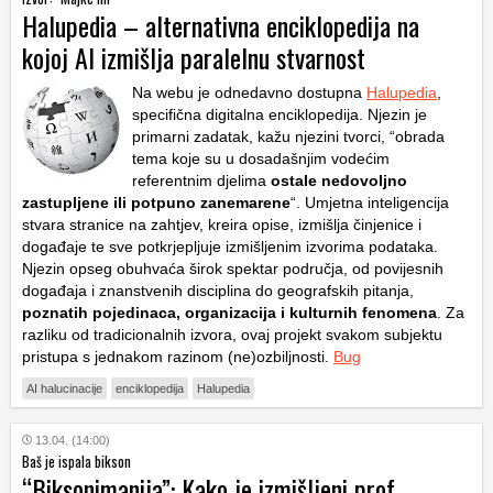
Halupedia – alternativna enciklopedija na
kojoj AI izmišlja paralelnu stvarnost
Na webu je odnedavno dostupna
Halupedia
,
specifična digitalna enciklopedija. Njezin je
primarni zadatak, kažu njezini tvorci, “obrada
tema koje su u dosadašnjim vodećim
referentnim djelima
ostale nedovoljno
zastupljene ili potpuno zanemarene
“. Umjetna inteligencija
stvara stranice na zahtjev, kreira opise, izmišlja činjenice i
događaje te sve potkrjepljuje izmišljenim izvorima podataka.
Njezin opseg obuhvaća širok spektar područja, od povijesnih
događaja i znanstvenih disciplina do geografskih pitanja,
poznatih pojedinaca, organizacija i kulturnih fenomena
. Za
razliku od tradicionalnih izvora, ovaj projekt svakom subjektu
pristupa s jednakom razinom (ne)ozbiljnosti.
Bug
AI halucinacije
enciklopedija
Halupedia
13.04. (14:00)
Baš je ispala bikson
“Biksonimanija”: Kako je izmišljeni prof.