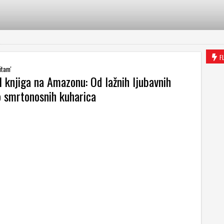
F
itam'
 knjiga na Amazonu: Od lažnih ljubavnih
 smrtonosnih kuharica