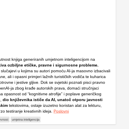
utnost knjiga generiranih umjetnom inteligencijom na
iva ozbiljne etičke, pravne i sigurnosne probleme.
 slučajevi u kojima su autori pomoću AI-ja masovno izbacivali
e, ali i opasni primjeri lažnih turističkih vodiča te kuharica
otrovne i jestive gljive. Dok se svjetski poznati pisci pravno
penAI-ja zbog krađe autorskih prava, domaći stručnjaci
a opasnost od “kognitivne atrofije” i poplave generičkog
,
dio književnika ističe da AI, unatoč otporu javnosti
skim
tekstovima, ostaje izuzetno koristan alat za lekturu,
rzo testiranje kreativnih ideja.
Poslovni
evnost
umjetna inteligencija