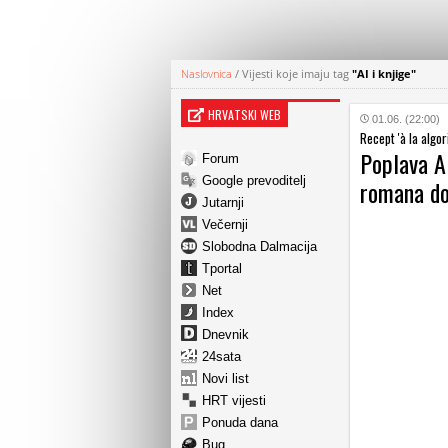
Naslovnica
/
Vijesti koje imaju tag
"AI i knjige"
HRVATSKI WEB
01.06. (22:00)
Recept 'à la algor
Poplava AI
Forum
Google prevoditelj
romana do
Jutarnji
Večernji
Slobodna Dalmacija
Tportal
Net
Index
Dnevnik
24sata
Novi list
HRT vijesti
Ponuda dana
Bug