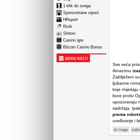
1 klik do svega
Sponzorirane vijesti
HRsport
Rizik
Slotovi
Casino igre
Bitcoin Casino Bonus
ARHIVA VIJESTI
Sve veća pris
Amazonu
izaz
Zabilježeni su
ljubavne roman
koje miješaju 
bore protiv O
upozoravaju n
sadržaja. Ipak
prema robot
uređivanje i b
AI i knjige
knjiž