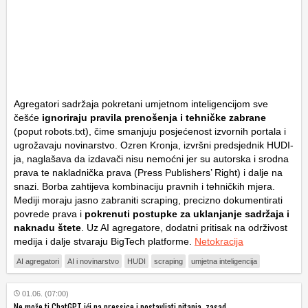
Agregatori sadržaja pokretani umjetnom inteligencijom sve
češće
ignoriraju pravila prenošenja i tehničke zabrane
(poput
robots.txt
), čime smanjuju posjećenost izvornih portala i
ugrožavaju novinarstvo. Ozren Kronja, izvršni predsjednik HUDI-
ja, naglašava da izdavači nisu nemoćni jer su autorska i srodna
prava te nakladnička prava (
Press Publishers’ Right
) i dalje na
snazi. Borba zahtijeva kombinaciju pravnih i tehničkih mjera.
Mediji moraju jasno zabraniti
scraping
, precizno dokumentirati
povrede prava i
pokrenuti postupke za uklanjanje sadržaja i
naknadu štete
. Uz AI agregatore, dodatni pritisak na održivost
medija i dalje stvaraju BigTech platforme.
Netokracija
AI agregatori
AI i novinarstvo
HUDI
scraping
umjetna inteligencija
01.06. (07:00)
Ne može ti ChatGPT ići na pressice i postavljati pitanja, zasad