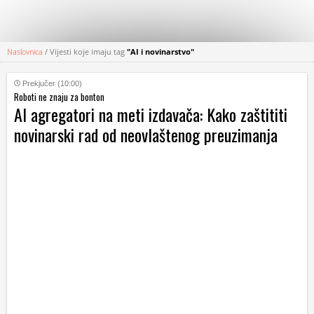
Naslovnica
/
Vijesti koje imaju tag
"AI i novinarstvo"
KATEGORIJE
Prekjučer (10:00)
Roboti ne znaju za bonton
HRVATSKI
AI agregatori na meti izdavača: Kako zaštititi
WEB
novinarski rad od neovlaštenog preuzimanja